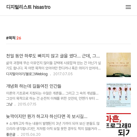
디지털리스트 hisastro
목적
26
천일 동안 하루도 빠지지 않고 글을 썼다... 근데, 그게
뭐~!
삶의 과정에 무슨 이유인지 많이들 강박에 사로잡혀 있는 건 아닌가 싶
기도 합니다. 꼭 어떤 목적이 있어야만 한다거나 혹은 의미가 있어야
한다는 것이 말이죠. 저만 그런 건 아닐 거라고 생각합니다. 글쎄요. 그
디지털이야기/블로그Weblog
2017.07.05
럴 수밖에 없는 게 인간이 지닌 한계에서 비롯된 건지도 모르겠습니다.
어디서 와서 어디로 가는지조차 모르는 빈약한 존재로써 그렇게라도
개념화 하는데 길들여진 인간들
해야 한다는 잠재의식의 발현이랄까요? 한편으로는 촘촘한 그물망 속
이론의 기초로써 지칭되는 수많은 개론들... 그리고 그 속의 개념들...
에 갇혀 살아 그것이 당연한 것이라고 인지하게 되는 그 환경적 요인이
그것이 목적으로 하는 건 순전히 이해를 위한 것인데, 언젠가 부터 그
원인일 수 있겠다는 생각도 듭니다. 좀 비약적인 얘기라고 할지 모르겠
것이 목적이 되어 버린 듯 합니다. 이미지 출처:
그냥
2015.07.15
는데, 이를 테면 너도 나도 그런 의미와 가치 목적을 강조하는 분위기
www.crazyandfunnystuff.com 무슨 테스트… 라며 요즘 재미를
이다 보니 그래야만 한다는 생각이 드는 건 너무도 자연스러운 결과가
앞세워 떠도는 것들도 그에 해당하는 한 가지 아닐까 합니다. 이러한
아니냐는 겁니다. 어찌 생각하면 ..
늦깍이지만 뭔가 하고자 하신다면 꼭 보시길...
테스트류의 가십들이 하루 이틀 된 것도 아닌데... 뭐~ 물론 그 모든 것
※ 소개하고자 하는 내용이 발행된지 3년 가까이 되어 보신 분들도 많
들이 그저 틀리기만 하다고 말하진 않겠습니다. 믿고 안 믿고는 각자의
으리라 생각합니다만, 저처럼 아직 보질 못한 경우도 적지 않을거라 생
몫이라고도 할 수 있다고 생각하며, 또 그렇게 주장하는 이들의 진실한
각했습니다. 뭐~ 보셨더라도 다시한번 뭔가 불을 살리고자 하는 마음
좋은글
2015.06.20
(?) 의도까지를 무작정 무시하고자 하는 것도 아니니까요. 바넘 효과