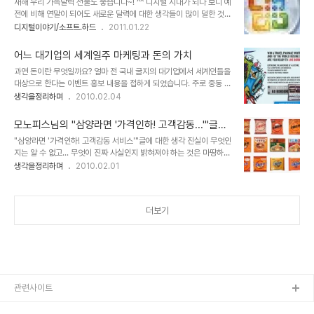
새해 우리 가족달력 선물도 좋습니다~! ^^ 디지털 시대가 되다 보니 예
았고, 또 역시 실제로 그러했지만, 현재를 살아가는 우리들에게 더이상
전에 비해 연말이 되어도 새로운 달력에 대한 생각들이 많이 덜한 것은
그 권력은 부를 앞선 힘은 못되는 것 같습니다. 결국 권력과 부의 자리
사실입니다. 하지만, 노무현 대통령 기념 달력이라던지, 무한도전 등
디지털이야기/소프트.하드
2011.01.22
는 바뀌었다고 보아야 할 듯 합니다. 부에 의해 만들어진 권력이 발휘
방송 프로그램을 통해 판매되는 의미가 있는 달력에 대한 관심과 인기
하는 힘의 에너지는 한쪽 방향만을 향하고 있음이 이를 증명하고 있습
는 적지 않아 보입니다. 또한 예전과는 다르게 나만의 달력이랄까요?
니다. 조정래 선생님의 소설..
어느 대기업의 세계일주 마케팅과 돈의 가치
색다른 멋과 재미를 가지고 새해 달력을 만들고자 하는 마음들은 과거
과연 돈이란 무엇일까요? 얼마 전 국내 굴지의 대기업에서 세계인들을
보다 더하지 않나 생각됩니다. 그래서 요즘은 달력도 맞춤형으로 제작
대상으로 한다는 이벤트 홍보 내용을 접하게 되었습니다. 주로 중동 쪽
해주는 곳들이 많이 있지요. 하지만 이렇게 별도의 돈을 들이는 것 말
에 촛점이 맞춰진 듯 보였지만... 이벤트의 골자는, "80일간 세계 여행
생각을정리하며
2010.02.04
고 직접 달력을 만들어 가족 친지들에게 작은 선물로 나누어 주는 것도
을 하게 된다면 무엇을 하겠는가?"라는 물음에 대하여 수필 형식 또는
참 괜찮은 생각이 아닌가 합니다. 그런데, 문제는 달력을 만든다는 것
UCC 동영상을 제작하여 해당 이벤트 웹사이트에 등록을 하면, 참여
이 우선 어렵지 않을까 생각을..
모노피스님의 "삼양라면 '가격인하! 고객감동...'"글에
한 사람 중 6명을 선발해서 우리 돈으로 약 1억 원의 여행경비와 80
대한 생각
"삼양라면 '가격인하! 고객감동 서비스'"글에 대한 생각 진실이 무엇인
일간 탑승 횟수에 관계없이 어디서든 자유롭게 비행기를 탈 수 있는...
지는 알 수 없고... 무엇이 진짜 사실인지 밝혀져야 하는 것은 마땅하지
그것도 비즈니스석의 항공권을 지원한다는 겁니다. ▲ 세계일주 이벤
만, -문득 엑스파일의 멀더 목소리도 들리는 듯합니다. 에구구 TV가
생각을정리하며
2010.02.01
트 홍보 이미지 이벤트의 내용은 쥘 베른의 소설 80일간의 세계일주
참 사람을 이상하게 만드는 건지도 모르겠네요... 쿨럭~ -.-; - 역시 마
를 연상케 하면서도... 어딘가 소설과는 엄청난 차이가 느껴졌습니다.
케팅의 수단으로써 좌지우지되는 현실이... -그렇다고 마케팅 자체를
아니 뭐랄까... 단순히 ..
나쁘다고 할 수는 없지만... 뭔가 이상한 방향으로 흘러가는 경향들은
더보기
생각해 보아야 하지 않을까 합니다.- 농심을 좋아해서도 아니고 삼양
을 싫어해서는 결코 아닙니다. 그것과는 아무런 관계가 없습니다. 과거
삼양은 대한민국의 라면 시장을 독점하다시피 했었죠. 물론 지금의 농
심이 점유한 것에 비하면 아무것도 아닐지 몰라도... 암튼 삼양 역시 아
주 좋은 시절..
관련사이트