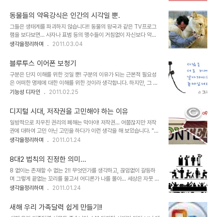
가짐을 갖는데... 이 보다 좋은 것도 없지 싶습니다. 또다른 의도한 바
(Barnum effect)를 아십니까? 어쨌든 그런면에서 보자면 사람들은
가 아닌 진정어린 동기부여에 대한 자신의 경험을 진솔하게 전달하는
자신이 보는 시각과 ..
동물들의 약육강식은 인간의 시각일 뿐.
것이라서 더더욱. 정보가 넘쳐나는 시대에 살고 있습니다. 그만큼 해야
그들은 생태계를 파괴하지 않습니다!! 동물의 왕국과 같은 TV프로그
할 것도 많고 하고 싶은 건 더더욱 많을 수 밖에 없습니다. 하지만 어느
램을 보다보면... 사자나 표범 등의 맹수들이 거침없이 자신보다 약한
것 하나 쉬운 것이 없습니다. 시간은 자꾸만 흘러가고 나이만 들어갑니
동물들을 사납고 포악하게 잡아먹는 모습을 볼 수 있습니다. 매번 보게
생각을정리하며
2011.03.04
다. 그래도 다행인 건 정보가 넘쳐나는 만큼 나에게 알맞은 정보를 찾
되는 것이라서 항상 그 맹수들은 끝없이 그런 것처럼 보였고 당연하게
을 수 있는 것은 물론이고 동기부여까지 그래서 어느정도 성취하는 것
생각했습니다. 그러나 언젠가 그 맹수라는 이름과 그 모습은 사람들의
까지 해 낼 수 있는 환경이라..
블루투스 이어폰 보청기
시각적 기준에서 만들어진 것이며, 그들은 결코 맹수만은 아니라는 사
구분은 단지 이해를 위한 것일 뿐! 구분의 이유가 되는 근본적 필요성
실을 알게되었습니다. 그들이 맹수로만 불린 이유는 이기적인 인간의
은 어떠한 명제에 대한 이해를 위한 것이라 생각합니다. 하지만, 그 구
눈 때문입니다. 뭐 눈에는 뭐만 보인다고 해야 할까요? 그렇습니다. 맹
분이 왜곡되어 나와 너가 서로 다른 존재가 되도록 하는 부작용을 낳
기능성 디자인
2011.02.25
목적이고 수단과 뒤바뀐 사냥을 그들은 하지 않습니다. 그들의 행위는
고, 누군가는 특권을 또 누군가는 낙인이 찍혀 살아가게 되기도 합니
생존의 수단과 오묘하게 맞추어진 생태계 내에서 그것도 먹이 사슬이
다. 이러한 이야기를 디자인 관련 포스팅에서 언급한 이유는, -그 카테
유지되는 그 보이지 않는 법칙에 따..
디지털 시대, 저작권을 고민해야 하는 이유
고리 역시 구분이 목적이 아닌 단지 필요에 의한 것일 뿐이기도 하기에
일방적으로 치우친 권리의 폐해는 막아야! 저작권... 어쭙잖지만 저작
어떤 이야기든 연관이 있다면 할 수 있는 것이라 생각하여...- 사람들
권에 대하여 고민 아닌 고민을 하다가 이런 생각을 해 보았습니다. "어
이 좋아하는 기호 내지 각기 지닌 서로 다른 장단점 이랄까요?... 또는
떠한 권리가 한쪽으로 치우쳤을 땐 반드시 문제가 발생하기 마련이
생각을정리하며
2011.01.24
잘하는 것과 못하는 것... 아니면, 일반적인것과 특수한것... 등등의 이
다." 특히 본 글에서 말하고자 하는 저작권은 그 정도가 너무 과한 상황
야기를 해야 의미있는 포스트가 되겠다고 생각되었기 때문입니다. 개
에 이르렀다고 봅니다. 물론 현재, 어떤 누구라도 이 디지털 시대의 저
인적으로 장애라는 말을..
8대2 법칙의 진정한 의미...
작권에 대하여 명쾌한 답을 내놓긴 어려울 것이라 생각합니다. 뭐, 혼
8 없이는 존재할 수 없는 2!! 무엇인가를 생각하고, 끊임없이 갈등하
자라면 어떤 특정한 방법을 포함하여 어떤 주장이든 펼칠 수는 있겠지
며 그렇게 끝없는 꼬리를 물고서 어디론가 나를 몰아... 세상은 자뭇 바
만... ▲ Illustration by Minh Uong/The New York Times
쁘게 보이고, 무엇인가 대단히 중요한 것 같아 보이지만 어찌보면 지금
생각을정리하며
2011.01.24
Published: March 1, 2009 음악이나, 책, 글 그림 등등... 이러한
이세상은 한가지의 그릇된 명제 속에 사로잡혀 진정 보아야할 진실은
분야 또는 그 객체들의 공통점은 그것을 보고 듣고 감상하..
놓고만 있어 보입니다. 권력과 부라고 하는 두가지 자본주의가 지닌 상
새해 우리 가족달력 쉽게 만들기!!
징의 상호적 상관관계는 과거, 권력으로부터 부를 만드는 토대인줄 알