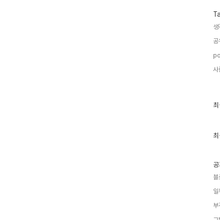
T
생
공
po
사
최
최
근
글
과
인
최
기
글
공
블
일
부
그