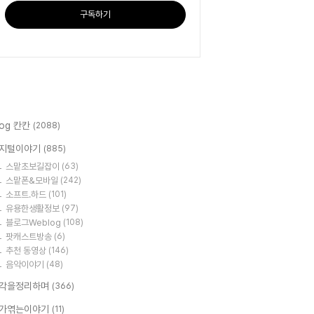
구독하기
log 칸칸
(2088)
지털이야기
(885)
스맡초보길잡이
(63)
스맡폰&모바일
(242)
소프트.하드
(101)
유용한생활정보
(97)
블로그Weblog
(108)
팟캐스트방송
(6)
추천 동영상
(146)
음악이야기
(48)
각을정리하며
(366)
가엮는이야기
(11)