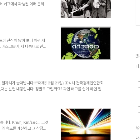
퓨터 버그에서 파생될 여러 문제들
 그랬구요. 10년의 세월도 더 지
하게 착잡해지기도 합니다. 물론
 웃지 못할 촌극으로 종결된 사
을 겁니다. 끝없이 이어지는 종
기독교 종파 -기독교 내에서는 이
2년 10월 28일에 예수의 공
이드에 관심이 많아 보니 이런 저
 마스코트며, 제 나름대로 관심
주말에 문득 아이가 타블렛 노트
B
에게 노트북을 켜서 건내주었고,
에 들어가 놀고 있는 건지... 덩
디
서 우선 몸을 추스리기 위해 화
. 두개의 창이 열려 있었는데, 하
린 과일들....
면 일자리가 늘어납니다.!!"어제(12월 21일) 조석래 전국경제인연합회
했다는 발언 내용입니다. 정말로 그럴까요? 과연 해고를 쉽게 하면 일
 개 돼지 취급하시려는 건 아닌지... 물론 현재를 살아가는 대부분의
건 아닙니다.-이 부분은 아래에서 잠시 언급하도록 하겠습니다.- 그
긴 말인지는 곱씹어 보게 됩니다. ▲ 우리나라의 재벌에 관한 서적 언
제의 침략이 끝난..
. Km/h, Km/sec... 그것
생
리와 속도를 계산하고 그 산정된
그 측량을 위한 기준은 순수하지
내