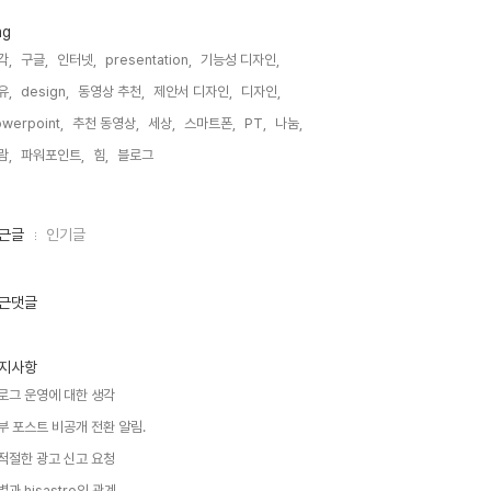
ag
각,
구글,
인터넷,
presentation,
기능성 디자인,
유,
design,
동영상 추천,
제안서 디자인,
디자인,
werpoint,
추천 동영상,
세상,
스마트폰,
PT,
나눔,
람,
파워포인트,
힘,
블로그,
근글
인기글
근댓글
지사항
로그 운영에 대한 생각
부 포스트 비공개 전환 알림.
적절한 광고 신고 요청
별과 hisastro의 관계