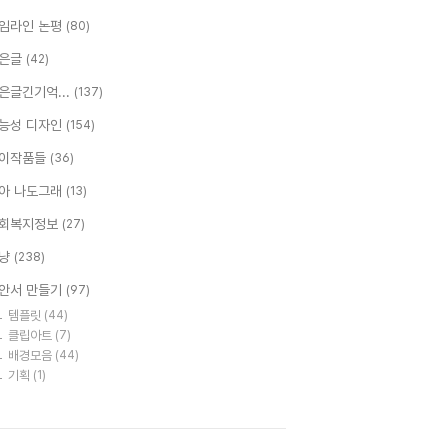
임라인 논평
(80)
은글
(42)
은글긴기억...
(137)
능성 디자인
(154)
이작품들
(36)
아 나도그래
(13)
회복지정보
(27)
냥
(238)
안서 만들기
(97)
템플릿
(44)
클립아트
(7)
배경모음
(44)
기획
(1)