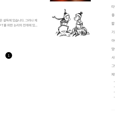
면 그 과정에 시작과 끝은 온데
는 듯 합니다. 언젠가 뉴스 기
타
요. 2012년엔 어떻고 2050
있었습니다.-그 의도가 경고를
좋
년에는 정말로 그..
심은 설득에 있습니다. 그러나 제
짧
PT를 위한 논리의 전개에 있어
취해지는 것이 현실입니다. 앞에
기
명쾌하게 제안하는 방법이라고 할
 글로써, PREP!을 한번 더 제
아
과적으로 말하는 방법에 대하여
맞
PREP! 연역법의 설득력 정도
시간 내에 자신의 ..
1
사
그
제