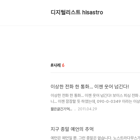
디지털리스트 hisastro
사례
6
이상한 전화 한 통화... 이젠 웃어 넘긴다!
이상한 전화 한 통화... 이젠 웃어 넘긴다! 보이스 피싱 전
니... 이젠 잠잠할 듯 하였는데, 090-0-0349 이라는 
휴대전화 벨이 울립니다. 전화를 받자 마자 내가 "여보세요
짧은글긴기억...
2011.04.29
자의 음성이 들립니다. 00카드가 연체되었으니 빠른 시간 
상담직원을 원하시면 9번을 눌러주세요 하지만 씨~익 웃고
데 녹음된 내용을 -통화녹음 어플의 버그로 앞 부분은 잘려 
지구 종말 예언의 추억
이 되었지만,- 다시 들으니 발음도 영~ 시원찮고... 어설
습니다.상담직원이라는 부분에서는 삼성지원이라고 들리기도 
예언은 예언일 뿐. 그런 종말은 없습니다. 노스트라다무스가