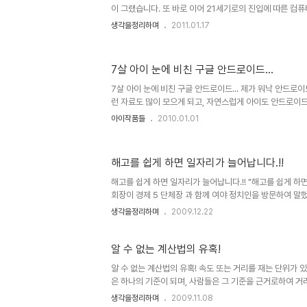
이 그랬습니다. 또 바로 이어 21세기로의 진입에 따른 컴
을 묶어 당장이라도 어찌 될 듯했던 Y2K(2천 년)의 기억도
생각을정리하며
2011.01.17
난 지금에서 그때 일들을 돌아보면 우습기도 하고 기분 묘
사회적으로 표면화되어 일어났던 일들뿐만 아니라 소소하게
이비 종교들의 사건들도 우리가 모르는 사이에 적잖이 있었
7살 아이 눈에 비친 구글 안드로이드...
말 예언 1992년, 다미신인가 다미선인가라고 하는 일부 
단(異端)이라고 했었던- 에서 시한부 종말론을 내세워 199
7살 아이 눈에 비친 구글 안드로이드... 제가 워낙 안드로
중..
런 자료도 많이 모으게 되고, 자연스럽게 아이도 안드로이드
이 가는 그림들을 보게 되는 것도 같습니다. 그런데, 지난 
아이작품들
2010.01.01
북을 달라고 합니다. 그림을 좀 그리겠다고... 그래서 아이
저는 잠시 낮잠을 잤습니다. 그러고 일어났는데, 아이는 제 방
그러니 노트북 화면보호기 화면만 깜빡이고 있더군요. 그래
해고를 쉽게 하면 일자리가 늘어납니다.!!
장실을 좀 다녀와서.. ^^ 노트북에 화면을 열어 놓고 보니..
나는 그냥 여러 과일 그림이 그려져 있었고, ▲ 7살 아이가 그
해고를 쉽게 하면 일자리가 늘어납니다.!! "해고를 쉽게 하
회장이 경제 5 단체장 과 함께 여야 정치인을 방문하여 말
자리가 늘어날까요? 혹, 일은 개 돼지처럼 시켜 놓고 급여도
생각을정리하며
2009.12.22
우리들은 스스로의 자화상에 대해 생각할 부분이 없지 않은 
러나 우리의 현실을 뒤돌아 볼 때 정말 이 말이 진정성이 담
젠가 숨겨진 우리의 근대사에 대한 책을 본 적이 있습니다.일
알 수 없는 계산법의 유혹!
알 수 없는 계산법의 유혹! 속도 또는 거리를 재는 단위가 있습니다
은 하나의 기준이 되며, 사람들은 그 기준을 근거로하여 거
결과로서 이해를 하기도 하고 감을 잡기도 합니다. 그러나 
생각을정리하며
2009.11.08