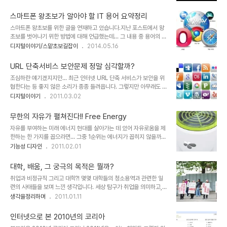
는 현상들을 사실처럼 만들어 내던 신비로운 그의 모습을 볼때마다 바
www.difrusciaphotography.com 그런데, 풍경사진 말고 인물
보같이 저는 제 눈만 의심하곤 했습니다. 그 마술이라는 현란한 몸짓
사진을 찍는 건 좀 다른 것 ..
스마트폰 왕초보가 알아야 할 IT 용어 요약정리
뒤에 숨겨진 치밀히 계획된 - 수많은 사람들의 역할과 장치들의- 각본
스마트폰 왕초보를 위한 글을 연재하고 있습니다.지난 포스트에서 왕
이 있음을 알지 못했으니 대부분 사람들이 보였을 반응 역시 그랬을 겁
초보를 벗어나기 위한 방법에 대해 언급했는데... 그 내용 중 용어의 중
니다. 마술이라는 말의 마술 속에 휩싸여 그 과정을 어느정도 알고 있
요성을 강조했었지요. 사실 그 용어라는 건 접하게 된 정보에서 알지
디지털이야기/스맡초보길잡이
2014.05.16
는 지금도 여전히 그 정도는 다를지 몰라도 어떻게 그랬을까 의문과 궁
못하는 단어를 찾아 이해했을 때 가장 효과적으로 기억에 남게 됩니다
금증이 이는 건 마찬가집니다. 하지만 딱 거기까집니다. 마술이 보여준
만, 적어도 스마트해지고 싶다는 의욕은 있는데... 용어에 약하다는 분
신비로움만으로 나를 변화시키거나 세상을 ..
URL 단축서비스 보안문제 정말 심각할까?
들에게 이정도는 알아야 한다는 생각에서 위키피디아를 참고하여 몇
조심하란 얘기겠지지만... 최근 인터넷 URL 단축 서비스가 보안을 위
가지 용어를 정리하였습니다. 특히 용어와 함께 많이 사용되는 이미지
협한다는 등 좋지 않은 소리가 종종 들려옵니다. 그렇지만 아무래도 트
및 아이콘을 함께 첨부하여 이해를 돕도록 하였습니다. 가장 많이 사용
위터와 페이스북을 위시한 빠른 실시간의 양방향 소통 시대에 인터넷
디지털이야기
2011.03.02
되는 용어를 기본으로 최근 회자되고 있는 용어를 간추렸으니... 관심
URL 단축 서비스는 없어서는 안될 도구란 생각입니다. 또 이러한 보
있게 보시면 살이되고 피가 되시리라 생각합니다. ^^ ※ 아래 용어는 상
안 위협과 관련한 좋지 않은 소식들 일부 때문에 다수를 의심해야 하는
황에 따라 지속적으로 추가할 예정입..
무한의 자유가 펼쳐진다!! Free Energy
점도 생각해 볼 부분인 것 같습니다. 또한 소셜 네트웤 상에서 스팸이
자유를 부여하는 미래 에너지 현대를 살아가는 데 있어 자유로움을 제
나 악성 피싱 등의 공격을 감행하기란 쉽지 않다고 봅니다. 소셜 네트
한하는 한 가지를 꼽으라면... 그중 1순위는 에너지가 꼽히지 않을까
워크 상에서 이러한 행위를 한다는 건 스스로 멍애를 안고 집단적으로
생각합니다. 우선 먹고사는 것도 그렇고... 인간 생활에 있어서 에너지
기능성 디자인
2011.02.01
제한(블록)을 받기를 원하지 않는 한 힘들기 때문입니다. 물론, 단기간
는 없어서는 안 될 요소일 테니 말이죠. 이곳 블로그에서 눈에 띄는 디
동안 팔로워 수를 늘릴 요량에 무작위로 상대를 확인하지 않고 팔로잉
자인이라 판단하여 소개했던 콘셉트 디자인 중에도 에너지에 관한 디
한 경우와 점점 복잡해지고 ..
대학, 배움, 그 궁극의 목적은 뭘까?
자인이 적지 않다는 것 역시 아마 그러한 이유와 관계가 있었을 겁니
취업과 비정규직 그리고 대학?! 몇몇 대학들의 청소용역과 관련한 일
다. 간혹, 꼭 디자인이 아니더라도 이런저런 언급에 있어서 에너지에
련의 사태들을 보며 느낀 생각입니다. 세상 탐구가 취업을 의미하고,
관한 이야기들을 언급하기도 했었는데, 그 이야기들의 핵심은 자유로
그것이 비정규직을 의미하는 건 결코 아닐텐데... 언제인가 부터 이나
생각을정리하며
2011.01.11
움이었고, 그 자유로움에 있어서 에너지의 수급은 실과 바늘처럼 이야
라의 대학은 직업훈련소가 되다시피 하였습니다. 또한 교수들의 입장
기됐던 것 같습니다. 특히, 니콜라 테슬라를 말하거나 그와 관련된 이
은 고등학교 정문에 "잡상인 및 교수 출입금지"라는 말을 들을 정도로
야기를 하면서는... 자유에너지!!! 어..
인터넷으로 본 2010년의 코리아
그 신분적 위치가 땅에 떨어지기도 했지요. 너무 심한 말이라구요? 이