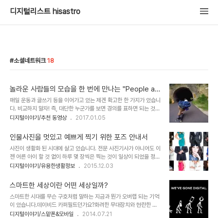
디지털리스트 hisastro
소셜네트워크
18
놀라운 사람들의 모습을 한 번에 만나는 "People ar
e Awesome 2016"
매일 운동과 글쓰기 등을 이어가고 있는 제겐 확고한 한 가지가 있습니
다. 비교하지 말자! 즉, 대단한 누군가를 보면 경의를 표하면 되는 것이
고 비교는 이전의 내 모습과 현재의 나를 대상으로 한다는 것입니다.
디지털이야기/추천 동영상
2017.01.05
솔직히 "확고한"이라는 수식어를 붙였지만, 그건 쉽지 않기 때문이기
도 합니다. 이는 뭐~ 저만 그런 건 아닐 거라고 생각합니다. 경험한 이
인물사진을 멋있고 예쁘게 찍기 위한 포즈 안내서
들이라면 대부분 그럴 테니까요. ㅎ 그런 맥락에서 볼 때 무언가를 대
사진이 생활화 된 시대에 살고 있습니다. 전문 사진기사가 아니어도 이
단히 잘하는 이들의 모습을 보면 놀라움과 심지어 숙연함을 느끼면서
젠 어른 아이 할 것 없이 하루 몇 장씩은 찍는 것이 일상이 되었을 정도
그렇지 못한 나의 모습이 왠지 작게 느껴지는 건 사람으로서 어쩔 수
니까요. 모두 디지털과 스마트폰의 대중화로 인해 만들어진 결과라고
디지털이야기/유용한생활정보
2015.12.03
없는 건지 모르겠다는 생각이 들기도 합니다. 물론, 이 역시 주어진 배
할 수 있습니다. 이미지 출처: blog.pledgeme.co.nz 그러다 보니
경에 따른 영향이라는 것을 배제할 수도 없겠습니다만. 소셜네트워크
이젠 전문 사진기사라는 직업적 구분마저 무색하게 느껴지기도 합니
에서 활약하는 많은 이들이 있습..
스마트한 세상이란 어떤 세상일까?
다. 웬만한 이들의 사진 찍는 수준이 그만큼 높아졌기 때문입니다. 특
스마트한 시대를 무슨 구호처럼 말하는 지금과 뭔가 오버랩 되는 기억
히 구도가 중요시 되는 풍경사진은 정말 입이 떡 벌어질 만큼 멋지고
이 있습니다.데이비드 카퍼필트던가요?화려한 무대장치와 현란한 몸
대단한 사진들이 넘쳐납니다. 그런 사진들이 사진을 기반으로 하는 소
짓으로 사람들의 시선을 이끌던 최고의 마술사. 현실에서는 있을 수 없
디지털이야기/스맡폰&모바일
2014.07.21
셜네트워크에는 쉴새 없이 올라옵니다. 이미지 출처: