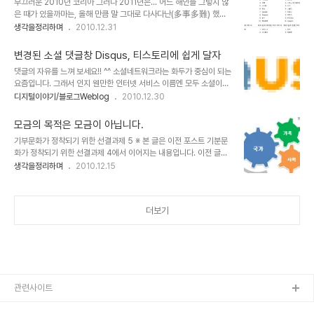
부끄러운 2010년 코리아 그러나 2011년은... 어느 해인들 그렇지 않
것도 벌써 10년 전 어느 교수님을 만나 그 분으로부터 직접 들은 얘깁
은 때가 있을까마는, 올해 만큼 말 그대로 다사다난(多事多難) 했던
니다. 그분께서 자괴감에 좀 과장하여 표현하신 건지는 모르지만... 그
때가 또 있었을까 싶습니다. 일들 하나 하나를 거론하기 어려울 만큼
생각을정리하며
2010.12.31
러나 실질적으로 입시철이 다가올 때 웬만한 대학 교수들이 해야 하는
수많은 일들이 있었습니다. 그 기억들 속에는 기뻤던 순간 보다는 그렇
업무?가 학생들을 유치하러 다니는 건 엄연한 현실 아닌가요? -이 말
지 않았던 때가 더 많게 느껴지는데, 그건 저만의 생각이었으면 좋겠습
에 조금이라도 오해는 없으셨으면 ..
변경된 소셜 댓글창 Disqus, 티스토리에 쉽게 달자
니다. 또한 다른 분들도 그러실지 모르겠는데... 가는 세월이 마냥 반갑
댓글의 자유를 느껴 보세요!! ^^ 소셜네트워크라는 화두가 중심이 되는
지 않음에도 "시간이 흘렀다"라는 사실에서 희망이 느껴지는 역설은
요즘입니다. 그래서 인지 웬만한 인터넷 서비스 이름엔 모두 소셜이란
어떻게 설명을 해야할지 모르겠습니다. 지나간 시간을 바라보는 건 시
단어가 붙게되는 듯 합니다. 특히 인터넷과 관련된 이름들에 있어서는
디지털이야기/블로그Weblog
2010.12.30
각에 따라서 달라지리라고 생각합니다. 그런 생각에서 IT기술을 기반
더더욱. 물론 대부분은 이름만 소셜한 경우가 많습니다. 좋은 서비스들
으로 한 시스템 데이터를 통해서 어느정도 객관적인 조망이 가능하지
은 어딘가 기존의 방식과는 달리 상호작용에 용이합니다. 또한 연결하
않을까 생각합니다. 그래서 많은..
모금의 목적은 모금이 아닙니다.
고자 하는 사람들과의 관계를 원활하게 도와줍니다. 그중 하나가 작년
기부문화가 정착되기 위한 선결과제 5 ※ 본 글은 이전 포스트 기분문
부터 일부 블로그에 설치되기 시작한 것이 소셜댓글창입니다. 그리고
화가 정착되기 위한 선결과제 4에서 이어지는 내용입니다. 이전 글을
그 중 가장 보편적으로 많이 설치하고 있는 건 바로 디스커스
읽지 않으셨다면, 내용의 이해를 위하여 이전 포스트를 먼저 읽어보시
생각을정리하며
2010.12.15
(Disqus)입니다. 국내에도 소셜 댓글창을 개발하여 보급하고 있는
길 당부드립니다. 제가 이글을 쓰며 우려스러운 건 어느 특정 모금기관
라이브리, 티토크 등이 있긴 합니다. 하지만 모두 유료 또는 일부에게
의 문제가 불거짐에 따라 전체가 왜곡되어 호도되는 분위기와 이를 호
만 배타형식으로 제공되고 있어 쉽게 접하..
기삼아 경쟁?의식을 지닌 그리 다를 바 없는 모금단체들이 이번이 기
더보기
회라고 달려드는 것을 경계해야 한다는 점 입니다. 특히 종교의 기치를
내걸고 -또는 이를 교묘히 숨기며- 사회복지를 앞세워 선교활동에 매
진하거나 사욕을 채우는 모습은 정말이지 그것이야 말로 안될 일이라
고 생각합니다. 참고 글 ☞ 모금 단체들 - 종교성향 분류 참고기사 ☞
사회복지공동모금회 비리 꼼꼼히 들여다보..
관련사이트