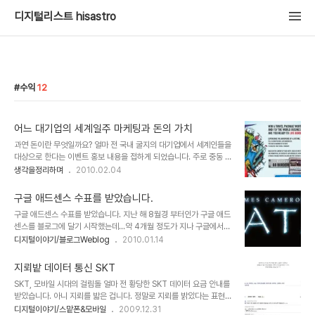
디지털리스트 hisastro
수익
12
어느 대기업의 세계일주 마케팅과 돈의 가치
과연 돈이란 무엇일까요? 얼마 전 국내 굴지의 대기업에서 세계인들을
대상으로 한다는 이벤트 홍보 내용을 접하게 되었습니다. 주로 중동 쪽
에 촛점이 맞춰진 듯 보였지만... 이벤트의 골자는, "80일간 세계 여행
생각을정리하며
2010.02.04
을 하게 된다면 무엇을 하겠는가?"라는 물음에 대하여 수필 형식 또는
UCC 동영상을 제작하여 해당 이벤트 웹사이트에 등록을 하면, 참여
구글 애드센스 수표를 받았습니다.
한 사람 중 6명을 선발해서 우리 돈으로 약 1억 원의 여행경비와 80
구글 애드센스 수표를 받았습니다. 지난 해 8월경 부터인가 구글 애드
일간 탑승 횟수에 관계없이 어디서든 자유롭게 비행기를 탈 수 있는...
센스를 블로그에 달기 시작했는데...약 4개월 정도가 지나 구글에서
그것도 비즈니스석의 항공권을 지원한다는 겁니다. ▲ 세계일주 이벤
보내온 수표를 어제 받아 보게 되었습니다. 이미 몇년 전부터 구글 애
디지털이야기/블로그Weblog
2010.01.14
트 홍보 이미지 이벤트의 내용은 쥘 베른의 소설 80일간의 세계일주
드센스를 하고 계신 분들이 많지만, 이제 새로운 Western Union
를 연상케 하면서도... 어딘가 소설과는 엄청난 차이가 느껴졌습니다.
Quick Cash 방식이 도입되어 최근 들어서는 구글 애드센스 수표를
아니 뭐랄까... 단순히 ..
지뢰밭 데이터 통신 SKT
받았다는 포스트는 별로 보질 못하는 듯 합니다.암튼, 이렇게 수표를
SKT, 모바일 시대의 걸림돌 얼마 전 황당한 SKT 데이터 요금 안내를
받게 되니 기분이 묘해집니다.광고 수입을 목적으로 블로그를 운영하
받았습니다. 아니 지뢰를 밟은 겁니다. 정말로 지뢰를 밝았다는 표현이
는 것은 아니지만, 블로그 운영과 상호작용의 성격으로써 광고를 생각
딱 들어 맞는다는 생각입니다. 약 3분가량 사용하고 데이터 통화 사용
디지털이야기/스맡폰&모바일
2009.12.31
하고는 있습니다. "하츠의 꿈" 블로글 운영하시면서 최근 오픈한 명섭