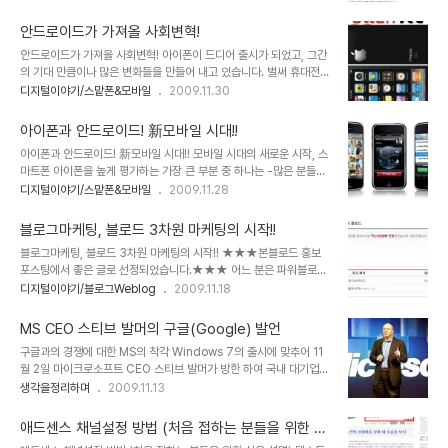
금액이 4만원이 넘었다는 문자메시지를 받았으니... -데이터 량을 생
님의 블로드 처럼 전적으로 블로그만을 전념할 수 있는 전업 블로거가
각할 수 있는 상황도 아니라서... 그 용량에 대한 건 생각하지 못함.-
되는 하나의 방법으로써 블로그..
안드로이드가 가져올 사회변혁!
그것도 내가 사용한 건지도 모른채로... 그렇게... ▲ 3분가량 사용하
안드로이드가 가져올 사회변혁! 아이폰이 드디어 출시가 되었고, 그간
고 청구된 4만6천원 가량의 과금에 대해 철회를 요구하여 해결된 데
의 기대 만큼이나 많은 변화들을 만들어 내고 있습니다. 벌써 휴대전화
이터 요금 잘못 청구되거나 부당한 과금에 대해서는 철저하게 대응하
통신요금의 인하가 거론되거나 발표되고 있고, 이동통신사 별로 데이
디지털이야기/스맡폰&모바일
2009.11.30
고 요구해야 합니다!!! 물론 고객센터에 전화를 걸어 다행히도 큰 문제
터 요금제에 대한 적절한 가격정책을 고민하고 있는 모습들이 역력히
없이 지뢰를 잘 제거할 수 있었습니다만, 이를 모르고 그냥 당연히 그
보입니다. 이제 곧 안드로이드도 국내에 선보이게 됩니다. 들려오는 소
래야만 하는 줄 알..
아이폰과 안드로이드! 新모바일 시대!!
문들 중에는 "한국형 안드로이드"라는 말로 스팩이 다운된 형태의 출
아이폰과 안드로이드! 新모바일 시대!! 모바일 시대의 새로운 시작, 스
시 가능성들을 시사하고 있기도 합니다만, 그것이 결코 쉽지는 않을 것
마트폰 아이폰을 높게 평가하는 가장 큰 부분 중 하나는 -많은 분들이
이라는 생각과 함께, 아이폰가 가져왔던 그 이상, 아니 아이폰과는 또
그렇게 생각을 하고 계시겠지만- 무엇보다도 완성도 높은 기능이며,
디지털이야기/스맡폰&모바일
2009.11.28
다른 형태로써 쉽게 가늠할 수 없을 만큼의 많은 변혁과 그에 따른 수
사용하기 쉽다는 점과 다양한 어플리케이션을 통해 스마트폰의 대중
많은 혜택들이 우리들에게 부여될 것이라는 기대를 갖게 합니다. 산업
화를 이끌었다는 점입니다. 기존의 음성 통화가 휴대전화의 중심이었
혁명이 우리들 생활 곧곧에 동력을 활용하는..
블로그마케팅, 블로드 3차원 마케팅의 시작!!
다면, 아이폰은 무선 인터넷을 기반으로 하는 데이터통신을 이동통신
블로그마케팅, 블로드 3차원 마케팅의 시작!! ★★★본블로드 홍보
흐름의 중심으로 이끌었다는 건 누구도 부인하지 못할 중요한 사안이
포스팅에서 좋은 글로 선정되었습니다.★★★ 어느 분은 파워블로거
라고 봅니다. 아이폰 11월28일 드디어 국내 출시 국내에서도 KT를 통
와 프로블로거로 나누어 그 명확성을 수입이라는 기준으로 이야기를
디지털이야기/블로그Weblog
2009.11.18
해 아이폰이 출시되면서 "담달 폰"이라는 오명은 벗었습니다. 아이폰
하는 분들도 있습니다만, 제 생각은 쌍방향의 정보 유통에 있어 이미
출시에 대한 발표가 있고 나흘만에 예약 판매 대수가 4~5만 건을 훌
둘을 나눈다는 건 좀 무리가 있지 않나 생각합니다. 물론 수입만을 생
쩍 넘겼다는 것만으로도 아이폰에 대한 기대..
MS CEO 스티브 발머의 구글(Google) 발언
각해 포스팅을 그러한 쪽으로 유도하거나 속된말로 트릭을 활용하는
구글과의 경쟁에 대한 MS의 착각 Windows 7의 출시에 맞추어 11
경우가 좀 빈번한 경우에 눈쌀이 찌푸려지기도 합니다만, 전 이러한 형
월 2일 마이크로소프트 CEO 스티브 발머가 방한 하여 국내 대기업
태의 블로그 운영을 프로블로거라 지칭한다는 것 자체가 좀 우습다고
CIO 및 임원진들을 초청, 오찬간담회를 갖었는데, 이자리에서 "구글
생각을정리하며
2009.11.13
생각합니다. 그 이유는 단순히 이러한 광고만 게재하는 형태로 운영한
과 마이크로소프트의 경쟁구도에 대하여 어떻게 생각하느냐?"라는 질
다고 해서 제대로 수입이 있을리 만무하며, 제대로 수입을 올린다고 생
문에 "구글은 아직 우리의 경쟁자가 될 준비가 안되어있다."라는 답을
각되는 프로블로거의 블로그를 보면, 어딘가 달라도 ..
애드센스 채널설정 방법 (처음 접하는 분들을 위한 쉬
하였다고 합니다. ▲ Microsoft CEO Steven Anthony Ballmer
운 설명)