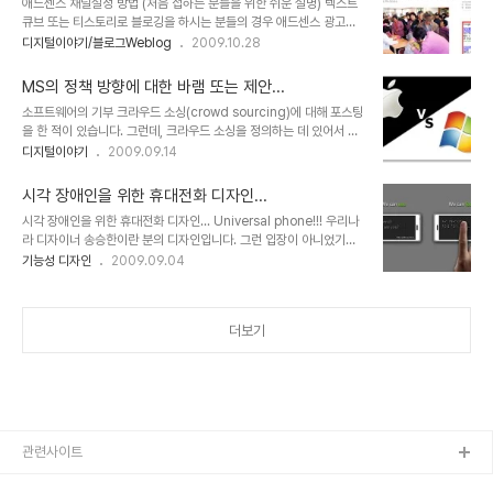
애드센스 채널설정 방법 (처음 접하는 분들을 위한 쉬운 설명) 텍스트
그리고 덧붙여 "마이크로소프트는 범용성이 높은 제품을 대량으로, 저
큐브 또는 티스토리로 블로깅을 하시는 분들의 경우 애드센스 광고게
렴하게 공급한다는 원칙으로 소비자에게 보다 혁신적이고 개방적이
재는 하나의 블로그 요소처럼 활용된다고 해도 과언이 아니라 생각을
디지털이야기/블로그Weblog
2009.10.28
며, 기업이 지닌 IT자산과 폭넓은 호환이 이뤄질 수 있도록 한다."라고
합니다. 특히, 텍스트큐브 같은 경우는 구글에서 운영되는 블로그이기
했다고 하는데... 저는 개인적으로 좀 갸우뚱해 집니다. MS가 개방적
때문에 좀더 친화적이란 느낌이 들기도 합니다. 그런데, 애드센스를 처
이다? 저렴하..
MS의 정책 방향에 대한 바램 또는 제안...
음 접하시는 분들의 경우 애드센스 광고 개제에 대한 구글로부터의 승
소프트웨어의 기부 크라우드 소싱(crowd sourcing)에 대해 포스팅
인을 받은 것부터 시작하여 이것 저것 정말로 녹녹치 않습니다. 구글에
을 한 적이 있습니다. 그런데, 크라우드 소싱을 정의하는 데 있어서 이
서 제시하는 설명들을 읽어보면 더 혼란 스럽기만 했고, 인터넷에서 찾
를 주도하는 주체 -기업 또는 기관, 국가 업무 조직 등- 의 입장에서
디지털이야기
2009.09.14
은 내용들도 대개가 그랬습니다. 그래서 처음 애드센스를 접했을 때부
어떤 주제를 내 걸고 추진하는 공모의 형식과 혼돈할 소지가 있다는 생
터 언젠가 좀 이해를 했다 싶을 땐 이에 대한 글을 써야겠다는 생각을
각이 들기도 합니다. 그러나 다른 한편으로 주체의 의도와는 무관하지
했는데, 얼마전 애드센스에 대한 한가지 ..
시각 장애인을 위한 휴대전화 디자인...
만 여러 경로로써 바라는 점에 대한 의견이 제시됨으로써 결과적으로
시각 장애인을 위한 휴대전화 디자인... Universal phone!!! 우리나
기업 이나 어떤 조직에 순기능적인 효과적 기여가 가능하다는 점도 크
라 디자이너 송승한이란 분의 디자인입니다. 그런 입장이 아니었기에
라우드 소싱과 무관하다 볼 수 없습니다. 다시 말해 안티 자체도 되돌
생각 한번 해 본 적이 없는데... 앞을 보지 못하시는 분들이 휴대전화를
기능성 디자인
2009.09.04
려 생각하면 크라우드 소싱의 일 부분으로 일맥할 수 있다는 가능성을
사용하려면... 일일이 주위 사람들의 도움을 받지 않고서는 사용하기가
생각할 때 다원적이고 커다란 틀에서는 굳이 걸러내려 할 것까지는 없
여간 불편하지 않았을텐데 라는 생각이 들어 마음 한구석 죄송한 마음
다는 얘깁니다. 어찌보면 긍정..
이 듭니다. 디자인은 이런 사회적인 문제를 해결하는 단초를 제공하기
더보기
도 한다는 것을 알면서도... 모르고 살아가는 것이 대중의 모습을 하고
있는 저의 초상이기도 합니다. 일반인도 사용할 수 있는 깔끔한 디자인
을 하고 있지만, 특히 시력의 장애를 지니신 분들에게는 더 없는 즐거
움이 되겠다는 생각입니다. 아직은 컨셉으로만 제공된 것으로 보이는
데... 이것을 수..
관련사이트