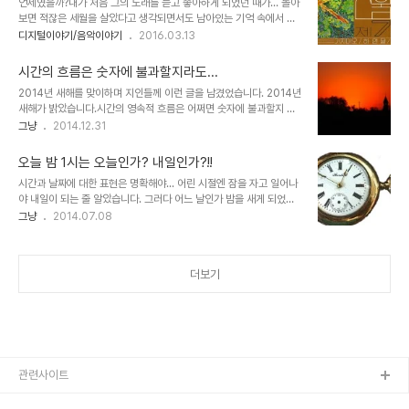
언제였을까?내가 처음 그의 노래를 듣고 좋아하게 되었던 때가… 돌아
면 몰라도 그 어떤 이든 그렇지 않은 이는 없을 것이라고... 이것만큼은
보면 적잖은 세월을 살았다고 생각되면서도 남아있는 기억 속에서 손
분명하다고 확신합니다. 이미지 출처: pyossi_gul (표시근캘리그라
에 잡히는 건 그렇게 많지 않은 것 같습니다. 재밌는 건 그래도 남아 있
디지털이야기/음악이야기
2016.03.13
피)'s instagy.com 문제는 그 사랑이라는 것이 어긋났을 때 일어납
는 기억들 중엔 노래와 관계있는 것이 많다는 겁니다. 그가 27살되던
니다. 상대가 원하지 않는 일방적인 사랑이라면 애틋한 짝사랑에서 심
해에 청춘이란 노래를 만들어 부르고, 언제인가 나는 그 노래를 듣고
한 경우(아..
시간의 흐름은 숫자에 불과할지라도...
좋아했었다는 그런 거… 산울림.. 그들의 음악세계 그 노래를 부르던
2014년 새해를 맞이하며 지인들께 이런 글을 남겼었습니다. 2014년
김창완 아저씨... 아니 형이라 해야할까요?암튼 그가 육십을 넘기고 만
새해가 밝았습니다.시간의 영속적 흐름은 어쩌면 숫자에 불과할지 모
든 "시간"이란 노래는 또다른 기억으로 남을 듯 합니다. 그는 이번 새
릅니다. 그러나 새로움을 맞이한다는 마음가짐으로 새해를 마주하는
그냥
2014.12.31
로 발표한 노래 "시간"에 대해“시간"은 살아온 시간에 관한 참회록이
것은 지난 시간을 되돌아보면서 앞날의 더 좋은 모습을 기대하는 근원
며 사랑에 대한 반성문이자 젊은 세대를 향해 간절히 올리는 일종의 기
적 바램이라고 생각합니다. 아무쪼록 올 한해 더도 덜도 아닌 모두가
도문이면서 5분 3초 동안의 ..
오늘 밤 1시는 오늘인가? 내일인가?!!
행복할수 있는 시간이길 기원합니다. 숫자에 불과한 시간 흐름에 따른
시간과 날짜에 대한 표현은 명확해야... 어린 시절엔 잠을 자고 일어나
2014년 마지막 날인 이 시간... 잠시 되돌아 보니 그 어느 해 보다도
야 내일이 되는 줄 알았습니다. 그러다 어느 날인가 밤을 새게 되었던
아득함이 가득합니다. 언제나 바램은 바램으로 끝났었다는 생각도 아
적이 있었는데... 새벽을 지나면서 여명과 함께 세상이 밝아 오는 것을
그냥
2014.07.08
쉬움을 키우고 맙니다. 무엇보다 사건 사고가 많았던...이를 두고 다사
눈으로 확인하며 얼마나 신기해하고, 당황스러웠는지 모릅니다. 시간
다난했다고 하나요? SNS에 남겨진 시간에 따른 흔적들을 살펴보다
은 알았어도 아는 것이 아는게 아니었던 겁니다. 어린 시절의 시간 개
보니 4월 16일 이전과 이후에 대..
념이란... 어쩌면 지금도? 그런데, 우연히 TV를 보다가 방송 예고시간
더보기
을 알려주는데 좀 뭔가 이상하단 생각이 들었습니다. 방송에서 예고하
는 시간이 "오늘 밤 1시"라고 합니다. 과연 이런 표현이 적절한지... 그
시간의 표현에 의해 해석되는 날짜는 분명 하루 전의 날짜를 의미하는
것인 줄 알지만, 이런 표현은 혼란을 줄 수도 있지 않을까 싶었습니다.
아니 저부터가 ..
관련사이트