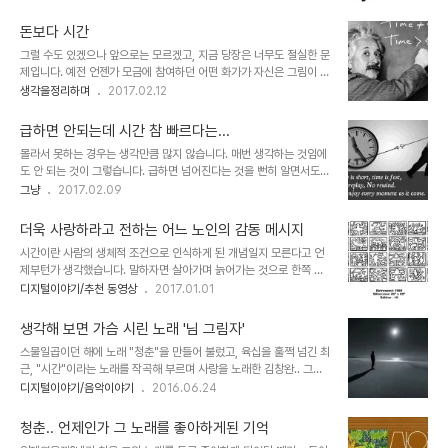
니다만, 그건 그날이 되기 전의 상황일 뿐입니다. 시간이 흘러 그날이
도로... 그건 나이 든 지금에서는 더하면 더했지 덜하지 않습니다. 어린
되고 나면 그리고 그날이 지나고 나면 언제나 드는 생각은 그렇게 도돌
시절의 그런 기대..
돈보다 시간
이 될 수밖에 없습니다. 그 기억이 그저 기억으로 머물지 않는 현실이
그럴 수도 있겠으나 앞으로는 모르겠고, 지금 당장은 너무도 절실한 문
니까요. 그렇게 흘러간 시간으로 지금 남은 건 무엇일까? 잠시 생각해
제입니다. 예전 언젠가 모금에 참여하던 어떤 화가가 자신은 그림이 돈
보니 좀 더 깊이 생각해보면 모르겠으나 지금 당장은 그리 떠오르는 건
이고 돈이 그림이라고 했던 기억이 있는데, 그 화가 입장에서 돈의 등
생각을정리하며
2017.02.12
별로 없는 것 같습니다. 글쎄요.. 한 가지 확연한 것이 있긴 하군요. 나
가 가치가 그림이었다면 현재 적용되고 있는 현실적 상황으로써 시간
이를 먹었다는 사실이. 기억에서 처음 시작되는 지점에서 현재까지를
은 그보다 더한 것이 없지 싶습니다. 구체적으로 일일이 거론하지 않아
되돌아보니 까마득하..
급하면 안되는데 시간 참 빠르다는...
도 좋은 것이 넘쳐나는 시대에 살고 있습니다. 무엇을 먼저 선택해 볼
몰라서 못하는 경우는 생각만큼 많지 않습니다. 매번 생각하는 것임에
것인가? 들을 것인가? 쓸 것인가? 상황에 따라 성격은 다르겠지만 이
도 안 되는 것이 그렇습니다. 급하면 넘어진다는 것을 뻔히 알면서도
모든 건 시간의 문제로 연결됩니다. 시간과 공간 속에 제약을 지닌 이
급한 상황을 극구 만드는 이유는 뭔지... 뭐~! 그렇다고 일부러 만드는
그냥
2017.02.09
세상의 구조 속에서 너무도 당연한 얘기겠지만 말이죠. 말이 쉽지 선택
것이라고 할 순 없지만 또 그게 아니라고 부인할 수도 없다는 게 문젭
하는 것도 선택되는 것도 간단한 얘기가 아닙니다. 보통은 개인적 입장
니다. 뭔가 제대로 하려고 하면 준비가 필요합니다. 바로 될 수 있는 것
에서 선택을 하는 것에 더 많은..
더욱 사랑하라고 전하는 어느 노인의 감동 메시지
이 있는가 하면 그렇지 않은 것도 많죠. 아마 대부분은 일정하게 준비
시간이란 사람의 생체적 조건으로 인식하게 된 개념일지 모른다고 언
할 수 있는 시간이 필수일 것이라고 생각합니다. 그래야만 그다음이 제
제부턴가 생각했습니다. 말하자면 살아가며 늙어가는 것으로 한쪽 방
대로 이어질 수 있다고 보기 때문입니다. 그런데, 그런 조건이 딱 맞아
향으로의 흐름이 존재한다고 어렴풋하나마 생각하게 된 것이라고 할
디지털이야기/추천 동영상
2017.01.01
떨어지는 상황도 현실에선 드물기만 합니다. 그래서 관계가 더 무섭게
수 있습니다. 하루하루를 투쟁하듯 살아가는 이들에게 이런 생각은 그
느껴지는 건지도 모르겠습니다. 원래 그런 거라는 착각하게 만드는 세
리 중요하지 않다고 봅니다. 좋아질 것이라는 기대가 영원히 이루어지
상의 왜곡된 구조에서는 엄..
생각해 보면 가슴 시린 노래 '님 그림자'
지 않는 희망 고문일 수밖에 없는 현실에서는 더더욱 그렇습니다. 하지
스물일곱이던 해에 노래 "청춘"을 만들어 불렀고, 육십을 훌쩍 넘긴 최
만 복잡한 것을 거부하는 것과는 달리 많은 이들은 자연스럽게 인지된
근, "시간"이라는 노래를 작곡해 부르며 사랑을 노래한 김창완.. 그는
시간의 개념을 자연 이치나 진리와 같이 받아들이고 살아갑니다. 어제
정작 나이가 들고 나니 사랑을 하는(일방적이고, 아픈) 마음마저도 부
디지털이야기/음악이야기
2016.06.24
와 다를 것이 없어 보여도 당장 1월 1일인 오늘을 기준으로 어제는 1년
럽다고 말합니다. 청춘.. 언제인가 그 노래를 좋아하게된 기억 사람 중
전이라는 구분을 위한 분명한 선이 그어져 있으니까요. 그렇게 어제와
에 사랑을 갈구하지 않는 이가 있을까요? 아마도 그건 이해하지 못한..
다르지 않다고 느끼면서도 어제와는 다른 오늘..
청춘.. 언제인가 그 노래를 좋아하게된 기억
또는 이해하지 않으려 드는 상대에 대한 일방적인 추측이나 상상이라