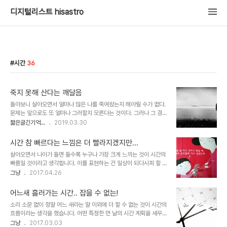
디지털리스트 hisastro
시간
36
죽지 못해 산다는 깨달음
돌아보니 살아오면서 얼마나 많은 나를 죽여왔는지 헤아릴 수가 없다.
문제는 앞으로도 또 얼마나 그러할지 모른다는 것이다. 그러나 그 경험
이 반복되며 확실히 인지한 것이 있다. 현실 속에서 결행은 결코 쉽지
짧은글긴기억...
2019.03.30
않다는 사실. 그건 어떤 논리나 명확한 근거로 아는 것이 아니다. 오로
지 경험 때문이다. 얼마 전엔 ‘죽지 못해 산다’는 말이 깨달음처럼 느껴
시간 참 빠르다는 느낌은 더 빨라지겠지만...
지기도 했다. 오죽했으면. 어느 누구든, 내가 왜 이렇게 살고 있는지 아
살아오면서 나이가 들면 들수록 누구나 가장 크게 느끼는 것이 시간의
는 사람은 아무도 없다. 있다면, 그건 그저 그렇게 믿는 그 사람의 생각
빠름일 것이라고 생각합니다. 이를 표현하는 건 일상이 되다시피 할 정
일 뿐. 그럼에도 뭔가 대단히 알고 있는 양 왕왕대는 그 잘 난 이들을
돕니다. "시간 참 빠르다"는 말은 입에 달고 살다시피 하니까요. 어린
그냥
2017.04.26
보면 수없이 스스로를 죽여왔던 내가 또 언제 그런 생각을 했었냐는 듯
시절 어머니(당시에는 엄마라고 했을 겁니다. 당연히)로부터 무언가
자격지심에 빠져든다. 지나간 시간을 돌아보면, 그 각각의 시간, 공간
기대되는 약속이 있거나 하는 경우 그에 해당되는 날이 오길 고대하며
에는 어김없이..
어느새 흘러가는 시간.. 잡을 수 없는!
이렇게 말하곤 했습니다. "엄마 몇 밤 자면 돼?!!" 그 시절엔 그토록 시
소리 소문 없이 정말 어느 새라는 말 이외에 더 할 수 없는 것이 시간의
간도 길게만 느껴지고 시간이 빨리 흐르기만 바랬었는데, 나이가 든 지
흐름이라는 생각을 했습니다. 어떤 특정한 먼 날의 시간 계획을 세우고
금 되돌아보면 그런 때가 있기나 했었나 싶을 만큼 그런 기대의 날들이
그날이 오길 기다릴 때만 해도 가끔은 그날이 빨리 오길 고대하기도 합
그냥
2017.03.03
흘러간 건 수 헤아리기조차 어렵습니다. 일일이 다 기억할 수 없을 정