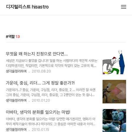
디지털리스트 hisastro
역할
13
무엇을 왜 하는지 진정으로 안다면...
세상은 지금보다 좋았을 겁니다!! 일을 하는 사람마다의 개인적 사유는
다양하겠지만, 직업이란, 기본적으로 각각의 직업이 갖는 고유의 목적
이 있을 겁니다. 돈을 벌고자 하는 반쪽의 공통된 목적 이외에 정치인
생각을정리하며
2010.08.20
이 왜 정치를 해야하는지를 알고 제대로 정치를 한다면... 공무원이 왜
공무원으로서 역할을 해야하는지를 인지하고 공무를 수행한다면... 교
가운데, 중심, 리더... 그게 정말 좋은가?!
육자가 왜 교육자로서 교육을 어떻게 해야 하는지를 알고 교단에 선다
가운데가...? 중심, 가운데, 구심점, 리더, 중요함, 2 ... 이러한 말 속엔
면... 청소부가 왜 청소부로서 중요한 역할인지를 알고 청소를 한다
그저 중심, 가운데, 구심점, 리더, 중요함, 그 2뿐만이 있는 듯 합니다.
면... 세상은 지금 보다는 훨씬 나았을 거라고 생각합니다. 나를 위해
그것이 어떻게 존재하는지는 알 필요도 없고, 지금은 필요성을 느낄 능
생각을정리하며
2010.01.20
서... 남은 수단이 되어버린 -힘있는 자에게 잘 보이기 위해 정도를 넘
력 조차도 퇴화되어 버렸습니다. 어느 분의 말씀처럼 우리는 그렇게 길
어선 모습들을 포함하여- 이 세상이 변화하려면 나부터 라는 것을 알
들여 지고 있는지 모릅니다. 물론, 그것들 -중심,가운데, 구심점, 리더,
고 실천하려 하지만, 매일같이 ..
아바타, 생각의 분화를 일으키는 마법!
중요함, 2- 의 중요성을 부인코자 함은 아닙니다. 아니, 이미 그 이상
아바타, 생각의 분화를 일으키는 마법! 당연한 얘기겠지만, 영화가 아
부각되어 더이상 추켜세울 수 없으리 만큼 올라가 있으므로... 꼭 그렇
무리 제작기술이 뛰어나다 하더라도 그 중심은 어떠한 내용과 이야기
게 할 필요는 없을 듯 하나... 다만, 핵심은 가운데 또는 중심, 리더가
를 담고 있느냐가 무엇보다도 중요한 요소일 겁니다. 몇해 전 수백억의
생각을정리하며
2010.01.15
아니라역할이라는 것을 말하고 싶은 겁니다. 과연 그 중심은 스스로 중