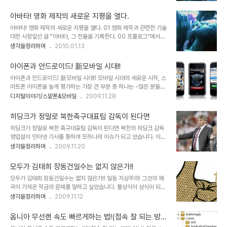
제작 비용을 홍보의 전면에 내세우고 실감나는 CG영상을 제작했다
심이며, 가운데이고, 구심점일까요... 그래서 너무도 ..
며, 나라가 온통 시끄러웠던 심형래 감독의 영화 "디워"의 기억은 좋은
아바타! 영화 제작의 새로운 지평을 열다.
예가 되리라 생각합니다. 물론 이상한 논리들로 찬반이 엇갈리며 지저
아바타! 영화 제작의 새로운 지평을 열다. 01 영화 제작과 관련한 기술
분하게 얼룩졌던 그때의 기억이 좋지는 않지만... 이야기 또는 내용과
대한 사항앞선 글 "아바타, 그 전율을 기록한다. 00 프롤로그"에서도
전달하고자 하는 메시지 등은 영화의 기본 골격이라고 할 수 있습니다.
언급했듯이 아바타의 제작 자체가 입체영상을 바탕으로 만들었다는
생각을정리하며
2010.01.13
때문에 아무리 영화가 멋진 기술과 영상으로 채워져 있다고 하더라도
점은 저를 포함하여 많은 분들이 아바타를 다시 보게 만든 요인입니다.
채워져야 할 기본 뼈대가 없다면... 이는 영화로써의 가치를 상실하게
그런데, 제가 너무 기대를 하고 봐서 그럴까요? 아니면... iMax로 보질
되어 관객으로부터 혹평을 받게 되고..
아이폰과 안드로이드! 新모바일 시대!!
못해서 그럴까요? 제 개인적 소견으로는 2D로 아바타를 본 분들이라
아이폰과 안드로이드! 新모바일 시대!! 모바일 시대의 새로운 시작, 스
면, 굳이 3D는 추천하고 싶지 않습니다. iMAX는 제가 보질 못했으
마트폰 아이폰을 높게 평가하는 가장 큰 부분 중 하나는 -많은 분들이
니... 모르겠습니다. 하지만, 만일 처음 아바타를 보게 되는 경우라면,
그렇게 생각을 하고 계시겠지만- 무엇보다도 완성도 높은 기능이며,
디지털이야기/스맡폰&모바일
2009.11.28
2D말고 3D로 보는 것을 권해드리고 싶습니다. 물론 iMAX를 볼 수
사용하기 쉽다는 점과 다양한 어플리케이션을 통해 스마트폰의 대중
있는 경우라면 많은 분들의 말씀 처럼 당연히 그것도 아주 당연히
화를 이끌었다는 점입니다. 기존의 음성 통화가 휴대전화의 중심이었
iMAX입니다..
히딩크가 정말로 북한축구대표팀 감독이 된다면
다면, 아이폰은 무선 인터넷을 기반으로 하는 데이터통신을 이동통신
히딩크가 정말로 북한 축구대표팀 감독이 된다면 북한의 히딩크 감독
흐름의 중심으로 이끌었다는 건 누구도 부인하지 못할 중요한 사안이
영입설이 인터넷 기사를 통하여 또하나의 이슈가 되고 있습니다. 이에
라고 봅니다. 아이폰 11월28일 드디어 국내 출시 국내에서도 KT를 통
대한 찬반이 갈라진다고 하는데, 아마도 반대할 사람이 있을까 싶으면
생각을정리하며
2009.11.20
해 아이폰이 출시되면서 "담달 폰"이라는 오명은 벗었습니다. 아이폰
서도... 어쨌든 다른 사람들의 생각은 모르겠습니다. 사실 여부를 떠나
출시에 대한 발표가 있고 나흘만에 예약 판매 대수가 4~5만 건을 훌
개인적으로는 정말로 이러한 이야기가 실제로 일어났으면 좋겠다는
쩍 넘겼다는 것만으로도 아이폰에 대한 기대..
모두가 김태희 장동건일수는 없지 않은가!!
기대를 가져봅니다. 혹자는 히딩크 감독의 몸값이 높기 때문에 북한에
모두가 김태희 장동건일수는 없지 않은가!! 일등 지상주의! 그것의 왜
서 감당하기 어렵다는 반응도 있지만... 히딩크 감독의 생각이 깊다면
곡이 가져온 작금의 문제를 말하고 싶었습니다. 몰상식이 상식이 되어
-과거 2002년도의 기억을 되살리면, 히딩크 감독이 흔히 하는 말로
온통 거꾸로 보이는 현 세태가 그 원인이라 생각되지만, 해도 너무하다
생각을정리하며
2009.11.12
포퓰리즘에 강한지는 모르겠지만, 그의 말 한마디 한마디는 가볍지 않
는 생각입니다. 어느 것이든 잘 해야만 한다는... 그것도 함몰된 가치와
았고, 또한 진솔함이 느껴졌었기에...- 명예로운 행보로써 가능할 수도
목표에 다다르기 위하여 너무도 많은 필요 이상의 낭비가 초래되고 있
있지 않을까 생각하면서... 많은 ..
옴니아 무선랜 속도 빠르게하는 법!(접속 잘 되는 방법
습니다. 오해는 하지 마십시오. 열심히 사는 것을 의미하는 것이 아니
아님)