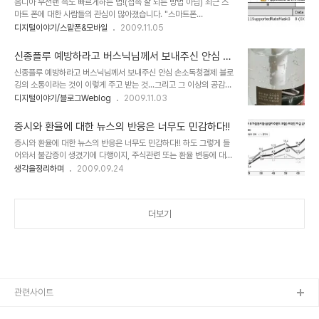
옴니아 무선랜 속도 빠르게하는 법!(접속 잘 되는 방법 아님) 최근 스
라 단지 일등을 위하여... 남보다 높이 올라가려 하는 이기심에 군림과
마트 폰에 대한 사람들의 관심이 많아졌습니다. "스마트폰
비교 우위만을 쫓는 것을 말하는 것이니까요. 정작 중요한 건 온통 잘
(SmartPhone)을 사용하는 이유!! "라는 글에서 스마트 폰의 효용성
디지털이야기/스맡폰&모바일
2009.11.05
해야만 한다는 것으로 귀결된다는 것에 있습니다. 무슨 말이냐면 줄 세
에 대해 언급하기도 하였습니다만, 이러한 스마트폰에 대한 관심을 높
우기의 잣대 아래 누구나 잘할 수 있다는 건 있을 수 있는 일이 아니거
이는데 있어 삼성이라는 대기업의 마케팅은 적지 않은 영향을 주었고,
든요. 아무리 한들 안 ..
신종플루 예방하라고 버스닉님께서 보내주신 안심 손
그 중심에 최근 씨리즈로 출시하고 있고, 저도 사용하고 있는 "옴니
소독청결제
신종플루 예방하라고 버스닉님께서 보내주신 안심 손소독청결제 블로
아"라는 브랜드가 있습니다. 옴니아와 같은 스마트폰을 사용하는 이유
깅의 소통이라는 것이 이렇게 주고 받는 것...그리고 그 이상의 공감대
에 있어 WiFi 무선랜의 역할은 작지 않으며, 마치 컴퓨터가 인터넷으
의 상호작용이라는 것을 다시한번 새기게 됩니다. 아직 여러모로 부족
디지털이야기/블로그Weblog
2009.11.03
로 연결되지 않았을 때와 같이 스마트폰에서 WiFi는 큰 비중을 차지
한 부분이 많아... 생각만 많은데 비하여 역동적으로 실천하고 계신 버
합니다. 그런데, 최근 스마트폰 및 옴니아와 관련한 동호회를 중심으로
스닉님의 모습에 열렬한 경의를 표합니다. 지난 주 금요일이었습니다.
옴니아의 WiFi 설정에 대한 이야기들..
증시와 환율에 대한 뉴스의 반응은 너무도 민감하다!!
버스닉님께서 쇼핑몰 오픈을 위한 준비 단계로써 상품에 대한 필드테
증시와 환율에 대한 뉴스의 반응은 너무도 민감하다!! 하도 그렇게 들
스트를 진행하는데, 고맙게도 저에게 기회를 주신다는 내용을 저의 블
어와서 불감증이 생겼기에 다행이지, 주식관련 또는 환율 변동에 대하
로그 방명록에 글을 직접 남겨주셨고, 그 다음날 제품을 받아 보았습니
여 뉴스에서 나오는 소리를 듣다 보면 정말 천당 지옥을 왔다 갔다 하
생각을정리하며
2009.09.24
다. 현재 사용하고 있는 손 세정제가 있어 아직 개봉은 하지 않았지만,
는 듯한 느낌을 받곤 합니다. 물론 전문가들의 소견이고 그럴 듯한 논
보기에도 아주 투명한 것이... 제대로 소독이 되겠다는 생각이 들었습
리를 뒷받침하고는 있겠지만, 시세 변동에 따른 해석과 원인 분석에 관
니다. 용량도 제법 많아서... 솔찮게..
한 내용들을 들어보면 꿈보다 해몽이란 말이 적격이라는 생각을 하게
더보기
됩니다. 저는 주식에 대하여 관심이 없기 때문에 주식에 대한 뉴스를
들어도 그리 신경이 쓰이지 않습니다. 하지만 만일 주식에 투자를 했었
더라고 한다면... 분명 저의 반응은 달라질 것이 분명합니다. 뉴스에서
정말이지 그렇게도 호들갑을 떠는데, 앞으로의 동향이 어떻게 될지 모
르는 나약한 한사람으로써 뉴스에사 ..
관련사이트