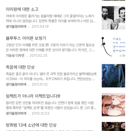
저의 생각에 공감하실 수 있는 한가지 근거가 되지 않을까 합니다. 동
세계 어디나 그랬 듯 이 땅에서도 역시 TV는 가장 큰 영향력을 지닌
영상을 보시다 보면 많은 공감을 하시게 될 겁니다. 스포일러가 될 수
매체였습니다. 어렴풋이라도 방송..
아리랑에 대한 소고
있어 더는 말씀드리지 않겠습니다. 동영상이 공개된지 몇 해가 지나서
저에게 아리랑은 흘러가는 음율처럼 때때로 그저 흥얼거리는 노래가
이미 보신 분들도 많을 테지만... 만일 못보셨다면 꼭 보시기 바랍니다.
락에 지나지 않았습니다. 당연히 특별한 의미를 부여하거나 어떤 감정
상기 동영상이 나오지 않을 수 있습니다. 혹시 그렇다면 댓글로 알려주
을 느낀적도 없습니다. 그건 아마도 현재를 살아가는 우리들 대다수가
생각을정리하며
2011.04.19
시면 수정하도록 하겠습니다. 연결되어 있다는 건 나비효과라고 할 수
그러하리라 생각합니다. 10년 전 쯤 읽었던 조정래 선생님의 『아리랑』
있습니다. 어떤 사안의 발생에 따른 연쇄적 연결고리는 여러가지 측면
으로 부터 최근 읽게 된 님웨일즈(본명: 헬렌 포스터 스노우)의『아리
에서 상호적 영향을 끼치기..
블루투스 이어폰 보청기
랑』은 -보다 실제적으로는 김산(본명: 장지락)를 통해 님웨일즈가 집
구분은 단지 이해를 위한 것일 뿐! 구분의 이유가 되는 근본적 필요성
필한- 서로 다른 내용이면서도 어딘가 연결고리로 이어지면서, 그 아
은 어떠한 명제에 대한 이해를 위한 것이라 생각합니다. 하지만, 그 구
리랑에 대한 느낌이랄까요? 뚜렷하진 않지만 그 정서와 애환이 느껴졌
분이 왜곡되어 나와 너가 서로 다른 존재가 되도록 하는 부작용을 낳
기능성 디자인
2011.02.25
습니다. ▲ 김산(본명: 장지락)과 님웨일즈(헬렌 포스터 스노우의 필
고, 누군가는 특권을 또 누군가는 낙인이 찍혀 살아가게 되기도 합니
명) 아리랑의 유래에 대해서는 수많은 주장과 학설이 있는 것으로 압
다. 이러한 이야기를 디자인 관련 포스팅에서 언급한 이유는, -그 카테
니다. 하지만 근거나 자료로써는 몰라도 그 ..
죽음에 대한 단상
고리 역시 구분이 목적이 아닌 단지 필요에 의한 것일 뿐이기도 하기에
죽음은 결코 끝이 아니다. 얼마 전 과학 전문 블로거이신 블랙체링님께
어떤 이야기든 연관이 있다면 할 수 있는 것이라 생각하여...- 사람들
서 DNA -이 약자를 쓰는데... 자꾸 DNS가 쳐집니다. 연관성있는 것
이 좋아하는 기호 내지 각기 지닌 서로 다른 장단점 이랄까요?... 또는
에 익숙한 것... 그 습관이란 것이 새삼 간단한 것이 아님을 느끼게 합
생각을정리하며
2011.01.12
잘하는 것과 못하는 것... 아니면, 일반적인것과 특수한것... 등등의 이
니다. 그런데, 또 생각을 해보니 그 약어 별 단어의 뜻은 다를지 모르지
야기를 해야 의미있는 포스트가 되겠다고 생각되었기 때문입니다. 개
만, DNA와 DNS가 지닌 성격은 그리 무관치 않다는 생각이 들더군
인적으로 장애라는 말을..
임펙트가 아니라 이펙트입니다!!!
요. 좀 이상야릇함이 느껴졌습니다.- 와 관련한 "DNA는 죽지 않는
힘이란 강한 것만을 의미하진 않습니다. 언젠가 함께 일을 했던 사람
다"라는 제목의 글을 쓰셨고, 제가 전문적 식견을 가지고 있지는 않지
중에 툭하면 "임펙트 있게"를 외쳤던 사람이 있었습니다. 뭔 그리 충격
만, 관심을 지닌 내용이라서 관심있게 읽어 보게 되었습니다. 내용이
을 주고 싶었나 몰라도... 임펙트가 있어야 한다는 말을 어찌나 입에 달
생각을정리하며
2010.12.03
워낙 방대한 범위를 담고 있는지라 가볍게 볼 수 있는 포스트는 아니었
고 살던지 그게 전염이 되어 한동안 저 역시 그 "임펙트 있게"라는 말
으나, 부문 부문 와닿는 내용은 작지 않은 도움이 되었습니다. 지금 작
이 나도 모르게 튀어나올 정도였습니다. 그런데, 우리 사회에서 보면
성하는 본 글은 블..
방화범 13세 소년에 대한 단상
이런 류의 모습들이 적지 않이 보입니다. 뭔가 대단해 보여야만 하고,