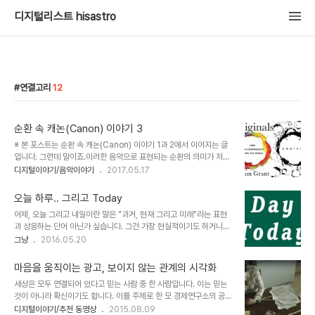
디지털리스트 hisastro
연결고리
12
순환 속 캐논(Canon) 이야기 3
※ 본 포스트는 순환 속 캐논(Canon) 이야기 1과 2에서 이어지는 글
입니다. 그런데 말이죠.이러한 음악으로 표현되는 순환의 의미가 저의
생각은 영화 "컨텍트"에서 외계인들이 제시했던 순환(선물이 될 수도
디지털이야기/음악이야기
2017.05.17
혹은 무기가 될 수도 있는)과 연결되었습니다. 또한 찾아보니 2003
년 네이처(Nature)지에 논문으로 게시된 "뫼비우스 특성을 가진 방
오늘 하루.. 그리고 Today
향성 탄화수소 합성"에 관한 보고가 제 눈길을 사로잡았습니다. 그 논
어제, 오늘 그리고 내일이란 말은 "과거, 현재 그리고 미래"라는 표현
문은 2003년 발표되었는데, 제목에 있는 것처럼 무한대적 순환을 상
과 상응하는 단어 아닌가 싶습니다. 그건 가장 현실적이기도 하거니와
징하는 뫼비우스의 띠가 과연 화학적 화합물 합성으로도 이어질 수 있
어감으로도 가장 근접한 시제로써의 느낌이 부여되기 때문일 겁니다.
그냥
2016.05.20
는가에 대한 여부를 증명하는 것이었습니다. 그 뫼비우스의 띠가 함의
그 중에서도 오늘.. "오늘"이라는 단어는 우리 삶에서 언제나 함께하
한 가치에 관하여 다른 분야의 사례를 예로 들면서 음악적 형식 캐논
는.. 물리적이면서 동시에 논리적인 표현으로 이 보다 많이 사용되는
(Canon)의 변주라고 할 수..
마음을 움직이는 광고, 보이지 않는 관계의 시각화
말도 없을 것 같습니다. 시간에 종속된 인간으로써 그럴 수 밖에 없겠
세상은 모두 연결되어 있다고 믿는 사람 중 한 사람입니다. 이는 믿는
죠. 항상 현재는 매일 매일 오늘이고, 지금이니까요. 오늘을 생각하다
것이 아니라 확신이기도 합니다. 이를 주제로 한 모 경제연구소의 공모
가 떠오른 인물이 있습니다. 연상작용에 의한 생각의 연결고리는 종종
를 통해 소개된 "우리는 이미연결되어 있다"는 제목의 아래 동영상은
디지털이야기/추천 동영상
2015.08.09
이런 식으로 이어지곤 하는데요. 디지털 네트워크 시대가 오기 전, 전