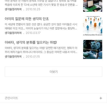
어떤 문제든 한 사람의 문제로 치부할 순 없습니다. 방화로 일가족을
특별해야 한다는 것. 그것이 실제적으로 아주 좋지 않더라도 말입니다.
죽음에 이르게 한 13세 소년에 대한 기사가 몇일 전 방송과 언론을 떠
하지만, 그것이 순간 그럴싸해 보이고 그럴듯하다고 느껴질지는 몰라
들썩하게 만들었습니다. 대단한 뉴스거리인양... 특종꺼리로써 이 사건
생각을정리하며
2010.10.25
도 그 기운이 오래가지는 못하는 것 같습니다. 때때로 붐이 일어나서
을 보도하는 그 방송과 기사들의 내용은 단순히 경악 그자체의 놀라운
다수의 사람들이 관심을 갖게 되는 어떤 사업에 대해 돈 좀 있거나 그
기삿거리로만 바라보는 듯 느껴집니다. 실제 뉴스가 될만한 대단한 사
럴만한 힘을 지닌 쪽에서 ..
아이의 질문에 의한 생각의 단초
건이 아니라고도 볼 순 없어도... -그게 아닌데, 그렇게 느끼는 건 그
이 세상에 연결되지 않은 것은 없다. 궁금한 것이 많은 아이들은 시시
사람만의 몫이라고 한다면 제 생각에 문제가 있는 것이겠지만... - 세
때때로 이것 저것... 아이의 눈높이가 아닌 어른 입장에서는 황당하기
상 얘기들은 듣다보면 왠지 단절된 느낌이거나 그렇게 만들고자 하는
도 하고 아무런 의미도 없다고 생각되는 것들까지 무차별적으로 질문
생각을정리하며
2010.03.17
의도가 있는 것은 아닌가 싶은 적이 한두 번이 아닙니다. 과연 세상에
들이 이어지곤 하는데, -아이를 키우고 있는 대부분의 부모 입장이라
사람들이 의도한 단절 -그러한 생각을 포함하여- 이외에 끊겨 있는 것
면 수없이 경험하는 일일일 겁니다.- 그럴때면... 가끔은 난감해지는
이 무엇이 있을까를 생각해..
아바타, 생각의 분화를 일으키는 마법!
경우도 적지 않습니다. 제 아이의 경우도 정말로 뭐가 그리 궁금한 것
아바타, 생각의 분화를 일으키는 마법! 당연한 얘기겠지만, 영화가 아
이 많은지 그 질문에 대해 답변하다 보면 나도 예전에 그랬나 싶기도
무리 제작기술이 뛰어나다 하더라도 그 중심은 어떠한 내용과 이야기
합니다. -물론, 아이들이 궁금해 하는 질문들에 대해 얼마나 잘 응대해
를 담고 있느냐가 무엇보다도 중요한 요소일 겁니다. 몇해 전 수백억의
생각을정리하며
2010.01.15
주느냐에 따라 아이가 성장하는데 좋은 자양분이 된다는 것을 잘 알기
제작 비용을 홍보의 전면에 내세우고 실감나는 CG영상을 제작했다
에 제대로 답변하지 못하겠다 싶을 때는 인터넷을 통해 함께 찾아보기
며, 나라가 온통 시끄러웠던 심형래 감독의 영화 "디워"의 기억은 좋은
도 하면서 가능한 그렇게 하려고 합..
예가 되리라 생각합니다. 물론 이상한 논리들로 찬반이 엇갈리며 지저
더보기
분하게 얼룩졌던 그때의 기억이 좋지는 않지만... 이야기 또는 내용과
전달하고자 하는 메시지 등은 영화의 기본 골격이라고 할 수 있습니다.
때문에 아무리 영화가 멋진 기술과 영상으로 채워져 있다고 하더라도
채워져야 할 기본 뼈대가 없다면... 이는 영화로써의 가치를 상실하게
되어 관객으로부터 혹평을 받게 되고..
관련사이트