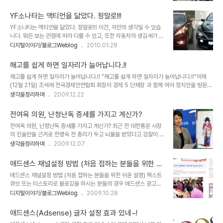
될 듯했던 Y2K(2천 년)의 기억도 그랬구요. 10년의 세월도 더 지난
참 괜찮은 생각이 아닌가 합니다. 그런데, 문제는 달력을 만든다는 것
지금에서 그때 일들을 돌아보면 우습기도 하고 기분 묘하게 착잡해지
이 우선 어렵지 않을까 생각을..
YF소나타는 액티언을 닮았다. 정말로!!!
기도 합니다. 물론 사회적으로 표면화되어 일어났던 일들뿐만 아니라
YF소나타는 액티언을 닮았다. 정말로!!! 이건, 저만의 생각일 수 있습
소소하게 웃지 못할 촌극으로 종결된 사이비 종교들의 사건들도 우리
니다. 뭐든 보는 관점에 따라 다를 수 있고, 또한 자동차의 생김새가 어
가 모르는 사이에 적잖이 있었을 겁니다. 끝없이 이어지는 종말 예언
떤 면에서는 동일한 형태일 수 밖에 없기에 그러한 이유일 수 도 있을
디지털이야기/블로그Weblog
2010.01.28
1992년, 다미신인가 다미선인가라고 하는 일부 기독교 종파 -기독교
테구요... 그러나, 저는 언제부터 그랬는지 정확히 기억이 나지 않지만,
내에서는 이단(異端)이라고 했었던- 에서 시한부 종말론을 내세워
그냥 습관적으로 사람의 얼굴을 보더라도 자연스럽게 누구와 닮았다
1992년 10월 28일에 예수의 공중..
해고를 쉽게 하면 일자리가 늘어납니다.!!
는 생각을 하기도 하고, 주변에 지인이나 가까운 사람들이 있으면 그
해고를 쉽게 하면 일자리가 늘어납니다.!! "해고를 쉽게 하면 일자리가 늘어납니다.!!"어제
생각을 말하곤 합니다. -물론 이것이 저만의 독특한 습관은 아닐 겁니
(12월 21일) 조석래 전국경제인연합회 회장이 경제 5 단체장 과 함께 여야 정치인을 방문하
다. 적지 않은 분들이 그러신 것을 많이 봅니다.- 그래서 때로는 저로
여 말했다는 발언 내용입니다. 정말로 그럴까요? 과연 해고를 쉽게 하면 일자리가 늘어날까
생각을정리하며
2009.12.22
부터 그런 얘기를 자주 듣는 사람들의 경우는 이제 그만하라고 하기도
요? 혹, 일은 개 돼지처럼 시켜 놓고 급여도 개 돼지 취급하시려는 건 아닌지... 물론 현재를
합니다. ^^ 아바타에서 주인공 제이크 설리가 동료들과 대화하는 중에
살아가는 대부분의 우리들은 스스로의 자화상에 대해 생각할 부분이 없지 않은 건 아닙니
과학은 관찰이라는 말을..
전여옥 의원, 난청난독 증세를 가지고 계신가?
다.-이 부분은 아래에서 잠시 언급하도록 하겠습니다.- 그러나 우리의 현실을 뒤돌아 볼 때
전여옥 의원, 난청난독 증세를 가지고 계신가? 최근 전 대한통운 사장
정말 이 말이 진정성이 담긴 말인지는 곱씹어 보게 됩니다. ▲ 우리나라의 재벌에 관한 서적
의 진술만을 근거로 한명숙 전 총리가 두고 뇌물을 받았다고 검찰이 피
언젠가 숨겨진 우리의 근대사에 대한 책을 본 적이 있습니다.일제의 침략이 끝난..
의사실을 공표했습니다. 이에 대해 말도 많고, 더욱이 전임 대통령을
생각을정리하며
2009.12.07
죽음으로 몰고 간 검찰과 찌라시들이 이러한 의도적인 행위를 반복하
고 있음에 우려의 목소리가 커지고 있습니다. 더욱이 이러한 내용이 또
애드센스 채널설정 방법 (처음 접하는 분들을 위한 쉬
다시 찌라시에 기사화되면서 무한 반복되며 없는 일도 다시 재생산되
운 설명)
애드센스 채널설정 방법 (처음 접하는 분들을 위한 쉬운 설명) 텍스트
고 마는 그야말로 엉뚱한 일들이 자꾸 벌어지고 있습니다. 그런데, 이
큐브 또는 티스토리로 블로깅을 하시는 분들의 경우 애드센스 광고게
를 두고 한나라당의 전여옥 의원께서 이에 대한 글을 썼다 하여 찾아보
재는 하나의 블로그 요소처럼 활용된다고 해도 과언이 아니라 생각을
디지털이야기/블로그Weblog
2009.10.28
니.... 참으로 아연실색하지 않을 수 없었습니다. 그동안 말도 아닌 말
합니다. 특히, 텍스트큐브 같은 경우는 구글에서 운영되는 블로그이기
을 가지고 하도 억지 부리듯 했던 분이라서 그러려니 하며 기대하지도
때문에 좀더 친화적이란 느낌이 들기도 합니다. 그런데, 애드센스를 처
않지만, 말을 하시려거든 제발 제대로..
애드센스(Adsense) 글자 설정 효과 있네~!
음 접하시는 분들의 경우 애드센스 광고 개제에 대한 구글로부터의 승