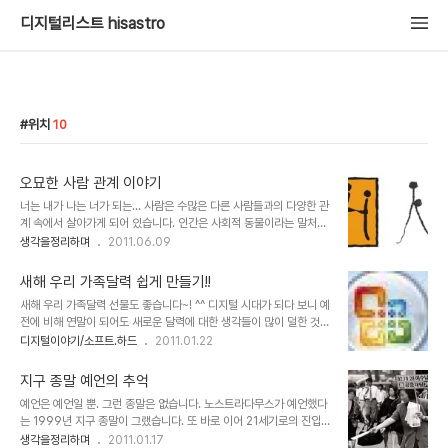
디지털리스트 hisastro
위치
10
오묘한 사람 관계 이야기
너는 내가 나는 너가 되는... 사람은 수많은 다른 사람들과의 다양한 관
계 속에서 살아가게 되어 있습니다. 인간은 사회적 동물이라는 말처럼
어쩌면 인간은 실제 혼자서는 살아갈 수 없는 존재인지도 모릅니다. 어
생각을정리하며
2011.06.09
떤 특수한 상황이라서 홀로 살아야만 하는 조건이 아닌 경우라면.. -물
론 그러한 상황이라도 어디까지가 혼자냐라고 하는 문제에 대해서는
새해 우리 가족달력 쉽게 만들기!!
간단히 설정할 수는 없을 겁니다. 그냥 단지 사람들과의 관계가 단절된
새해 우리 가족달력 선물도 좋습니다~! ^^ 디지털 시대가 되다 보니 예
것만을 전제로 한 것을 의미하는 경우에는 가능할 수도 있겠다고 생각
전에 비해 연말이 되어도 새로운 달력에 대한 생각들이 많이 덜한 것은
이 들면서도 직접 경험해 보질 못한 것이기에...- ▲ H를 형상화 한 이
사실입니다. 하지만, 노무현 대통령 기념 달력이라던지, 무한도전 등
디지털이야기/소프트.하드
2011.01.22
미지는 Human Relations Associates의 로고이며, 사람人자는
방송 프로그램을 통해 판매되는 의미가 있는 달력에 대한 관심과 인기
직접 그려보았습니다. 서양이나 동양이나 사람에 대한 생각이 이렇게
는 적지 않아 보입니다. 또한 예전과는 다르게 나만의 달력이랄까요?
연결되고 통한다는..
지구 종말 예언의 추억
색다른 멋과 재미를 가지고 새해 달력을 만들고자 하는 마음들은 과거
예언은 예언일 뿐. 그런 종말은 없습니다. 노스트라다무스가 예언했다
보다 더하지 않나 생각됩니다. 그래서 요즘은 달력도 맞춤형으로 제작
는 1999년 지구 종말이 그랬습니다. 또 바로 이어 21세기로의 진입
해주는 곳들이 많이 있지요. 하지만 이렇게 별도의 돈을 들이는 것 말
에 따른 컴퓨터 버그에서 파생될 여러 문제들을 묶어 당장이라도 어찌
생각을정리하며
2011.01.17
고 직접 달력을 만들어 가족 친지들에게 작은 선물로 나누어 주는 것도