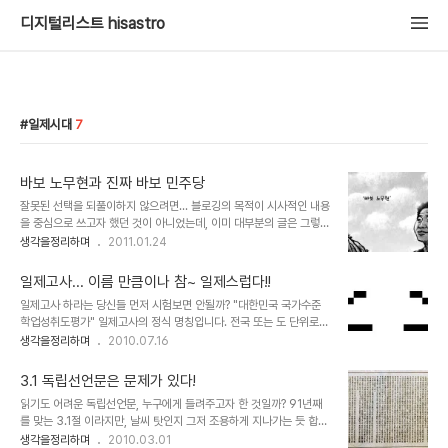
디지털리스트 hisastro
일제시대
7
바보 노무현과 진짜 바보 민주당
잘못된 선택을 되풀이하지 않으려면... 블로깅의 목적이 시사적인 내용
을 중심으로 쓰고자 했던 것이 아니었는데, 이미 대부분의 글은 그렇게
시사와 정치를 주로 하는 블로그가 되어 버렸습니다. 하지만, 얼마 전
생각을정리하며
2011.01.24
발행했던 "디지털을 말하기 전에 알아야 할 도리"라는 포스트에서 밝
혔듯이 현재는 그 무엇보다도 우리들의 인간 본위의 인간성을 되찾는
일제고사... 이름 만큼이나 참~ 일제스럽다!!
것이 가장 중요한 일이 아닌가라는 생각을 다시금 해봅니다. 같잖은 보
일제고사 하라는 당신들 먼저 시험보면 안될까? "대한민국 국가수준
잘것없는 자의 쓸데없고 부질없는 일일지는 몰라도... ※ 본 글은
학업성취도평가" 일제고사의 정식 명칭입니다. 전국 또는 도 단위로
2009년 9월 처음 작성하였고, 지난 2010년 6.2 지방선거 결과를
같은 학년이 같은 시간에 같은 문제로 각 학교에서 치르는 시험이라는
생각을정리하며
2010.07.16
생각하다가 일부 내용을 추가하여 재발행하였으며, 스스로에 대한 생
성격 때문에 일제히 치뤄지는 것을 상징하는 의미인 것 같기도 합니다.
각을 정리하고자 하는 것과 진정한 올바른 힘의 실천을 위한 사람들 그
그런데, 어째 그 이름부터가 심상치 않다 생각했는데... 시험이 시행된
리고 공감하실 그 어느 분과의 소..
3.1 독립선언문은 문제가 있다!
지 3년이 되어가도록 잡음이 끊이질 않습니다. 그 내막을 살펴보면 간
읽기도 어려운 독립선언문, 누구에게 들려주고자 한 것일까? 91년째
단히 강행하고자 하는 쪽과 이를 반대하는 쪽의 충돌인데, 달리 보면
를 맞는 3.1절 이라지만, 날씨 탓인지 그저 조용하게 지나가는 듯 합니
힘있는 자들의 막무가내와 다를 바 없는 폭거라는 생각이 들 정도 입니
다. 어찌 생각해 보면... 지난 세월의 그동안도 별 생각없이 그저 하루
생각을정리하며
2010.03.01
다. 도대체 누굴 위한 시험이고 무엇을 목적으로 하는지 알 수가 없습