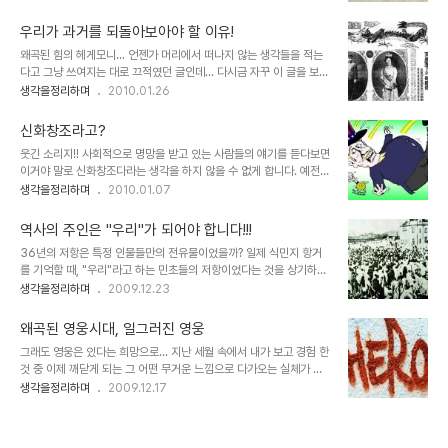
쉬는 날 정도로 의미가 퇴색되고 있는 건 아닌지 모르겠습니다. 그러
니다. 정말로 좋은 것이라면 하지 말라고 해도 하려고 하는 것이 당연
나, 3.1독립운동은 그 무엇보다도 우리가 기억해야 할 역사입니다. 침
한 이치인데... 이건 뭐... ..
우리가 과거를 되돌아보아야 할 이유!
략자를 향한 민의로 발의된 자발적 항거로써 그 자체만으로 숭고함을
왜곡된 힘의 헤게모니... 언젠가 머리에서 떠나지 않는 생각들을 적는
남긴 기념비적인 날이니까요. 분명 대한민국 사람이라면 그 어느 날 보
다고 그냥 쓰여지는 대로 끄적였던 글인데... 다시금 자꾸 이 글을 보게
다도 뚜렷이 기억해야 할 기념일이라고 생각합니다. 삼일절... 3.1독립
됩니다. 스스로라도 요즘 같은 시국에 돌이켜야 할 것들이 아닌가 하는
생각을정리하며
2010.01.26
운동 하면 떠오르는 기억들은 대부분 학교에서 배운 것들인데... 가장
생각에서... 진정으로 민중이 눈을 떠야 한다는 간절함으로... 사실, 어
많이 떠오르는 건 아무래도 민족대표 33인이라던가, 3.1 독립선언문,
떤 사람이고 본디 나쁜 이는 없으리라 생각합니다.결국, 어디에선가 보
유관순 누나 정도가..
신화창조라고?
고, 듣고, 배우게 됨에 따라 허울의 욕망에 의해 그렇게 된 것일 겁니
웃긴 소리지!! 사회적으로 명망을 받고 있는 사람들의 얘기를 듣다보면
다.문제는 그 잘못된 헤게모니라고 생각합니다. 하지만 그 그릇된 헤게
이거야 말로 신화창조다라는 생각을 하지 않을 수 없게 합니다. 예전
모니가참으로 많은 사람들을 힘들고 어렵게 하고 있습니다. 이 땅의 암
여러 방송사에서 다큐멘터리 형식으로 성공을 다룬 프로그램들이 한
생각을정리하며
2010.01.07
울했던 근대사에 대하여 어줍잖은 지식으로 즉흥적으로 떠오르는 것
참 인기를 구가했던 적이 있었죠. 하지만 그 방송에서 말하는 성공은
들을 그저 나열한 것에 불과하지만... 우리와 우리 후세들이 살아갈 좋
특정한 한 사람의 몫이었고, 그건 말그대로 신화였습니다. 그리고 이를
은 세상을 위한 마음가..
역사의 주인은 "우리"가 되어야 합니다!!!
본 많은 사람들은 성공을 일궈낸 사람에 대해 방송이 보여준 만큼 생각
36년의 저항은 특정 인물들만의 전유물이었을까? 일제 식민지 항거
하게 했습니다. 물론 저도 그랬습니다. ▲ 강대국 미국이 과연 미국 스
를 기억할 때, "우리"라고 하는 민초들의 저항이었다는 것을 상기하기
스로의 힘만으로 세상의 앞에 설 수 있었을까요? 그런데, 시간이 지나
란 쉽지가 않습니다. ▲ 1919년 3월 1일을 기하여 일어난 거족적인
생각을정리하며
2009.12.23
서 알게된 그 성공이란, 성공이라고 하기엔 무색한 경우가 적지 않았습
독립만세운동. 서울 덕수궁 앞에서의 시위. 출처 : Copyright © 한
니다. 왜곡된 성공이라고 할 수 있는 가짜 성공들이거나 미완의 성공을
국민족문화대백과 / 네이트(일부 편집 수정) 문득 그 이유가 무엇이었
미리 터춰 버린... 그러한 왜..
왜곡된 영웅시대, 일그러진 영웅
을까를 생각해 보았는데, 그것은 그 저항에 대한 역사적 기술에 있어
그래도 영웅은 있다는 희망으로... 지난 세월 속에서 내가 보고 경험 한
위정자들의 숨은 의도가 있었기 때문이 아닐까라는 답이 도출되었습
것 중 이제 깨닫게 되는 그 어떤 무거운 느낌으로 다가오는 실체가 있
니다. 우리는 프랑스 혁명을 기억하는데 있어 특정한 누구를 떠올리지
습니다. 그것은 특정한 누군가의 자취로 인하여 세상을 구한다는 등의
생각을정리하며
2009.12.17
않습니다. -물론 그들이 추앙하는 인물은 있을 지언정- 하지만 정작
신화같은 것이라 할 수 있는데, 마치 그것은 정말 보이지 않는 엄청난
우리들의 36년이란 그 기나긴 처절한 저항의 역사에 있어서는 특정한
힘이 작용하는 신화와도 같아서 세상을 포장하는 방송과 언론 -역사적
인물들만이 있을 뿐입니다. 왜일..
과거는 구전(口傳)과 책을 통하여- 을 동원하여 그 쉽지 않은 표현을