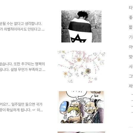
건 아닙니다.-이 부분은 아래에서 잠시 언급하도록 하겠습니다.- 그
타
긴 말인지는 곱씹어 보게 됩니다. ▲ 우리나라의 재벌에 관한 서적 언
제의 침략이 끝난..
좋
구분될 수는 없다고 생각합니다.
짧
치가 차별적이어서도 안된다고 봅
습 자체에 낙인을 찍는 행위는 어
기
이러니라고 해야 할까요? 나찌는
 따라 달라질 수 있기 때문입니
아
 현재를 살아가는 우리들의 자화상
맞
난.하고 싶은사람?!!! 사.기. 치
 사람..
없습니다. 또한 추구되는 행복의
사
니다. 설형 무언가 부족하고 못
당화 될 수 없습니다. 그 이유
그
 어쩌면, 저주와 같은 그 낙인
제
이라고도 할 수도 있습니다. 때
복은 그에 따르는 부산물이며,
는 생각이 틀린 말은 아닌 듯
사람?!!! 사기 치고 싶은 사
이거요?... 일주일만 들으면 귀가
감량이 확실하게 됩니다. ☞ 이거
 저희 대학교는 졸업만 하면 취업
적은 따로 있다고 하는 것일까요?빗길
여드는 수많은 차량들... 병원