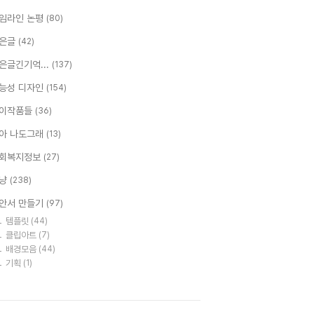
임라인 논평
(80)
은글
(42)
은글긴기억...
(137)
능성 디자인
(154)
이작품들
(36)
아 나도그래
(13)
회복지정보
(27)
냥
(238)
안서 만들기
(97)
템플릿
(44)
클립아트
(7)
배경모음
(44)
기획
(1)