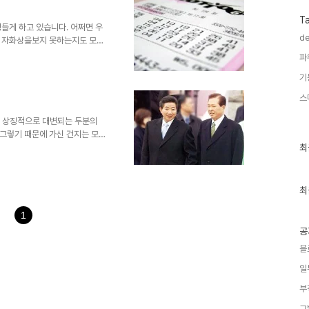
덧붙여... 인류의 건강보다 수익창출
T
 이런 모습들이 ..
들게 하고 있습니다. 어쩌면 우
de
의 자화상을보지 못하는지도 모릅
사물을 바라보는 우리들의 시각은
파
일까요? 복권을 저는 경멸합니
기
마, 경륜, 카지노, 슬롯머신 등
가치가 상실된 현실 속에서 하루
스
매합니다. 8백만 분의 1 이라
일한 시간대의 누군가는 로또 당첨
만, 상징적으로 대변되는 두분의
그렇기 때문에 가신 건지는 모르
최
 둘러 보아도 간단히 해결될 만한
최
근
 밖에 없는 현실 속에 있었고,
글
상인지 알 수가 없는 건 당연한
과
일 수 밖에 없었고... 나도 모
인
최
st가 되어버리는... 법과 원칙
기
글
과 원칙 그리고 ..
1
공
블
일
부
그