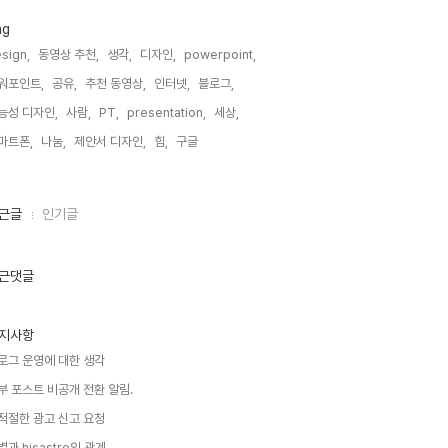
ag
sign,
동영상 추천,
생각,
디자인,
powerpoint,
워포인트,
공유,
추천 동영상,
인터넷,
블로그,
능성 디자인,
사람,
PT,
presentation,
세상,
마트폰,
나눔,
제안서 디자인,
힘,
구글,
근글
인기글
근댓글
지사항
로그 운영에 대한 생각
부 포스트 비공개 전환 알림.
적절한 광고 신고 요청
별과 hisastro의 관계