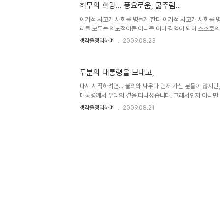
허무의 희망... 풍요로움, 굶주림..
http://blog.ohmynews.com/solneum/50988 
을 위한 기업의 특허권을 우선적으로 보장하는 것이 당연한...
이기적 사고가 사회를 병들게 한다 이기적 사고가 사회를 병
리들 모두는 의도적이든 아니든 이미 감염이 되어 스스로
니다. 그렇기 때문에 병은 더욱 악화되어 가고 있습니다. 
생각을정리하며
2009.08.23
거울을 보지 않는 한 언제나 나 이외의 것들만이 보기 때문
다. 그 복권이 갖는 속물적 유혹의 성격으로서 그와 유사한 경
등 물론 투기적 부동산과 주식까지... 노동에 의한 희망의 
두분의 대통령을 보내고,
를 살아가는 것 조차 버거운 많은 사람들이 오늘도 로또를 구
는 수리적 통계에도 불가능의 기대를 버리지 못하고... 동
다시 시작하려면... 불의와 싸우다 먼저 가신 분들이 많지
금의..
대통령께서 우리의 곁을 떠나셨습니다. 그래서인지 아니면 
지만, 요즘 우리의 자화상은... 어려움에 있습니다. 어디를
생각을정리하며
2009.08.21
만만함은 없어 보입니다. 우리의 시작이 부조리로 점철될 수
그렇게 반세기도 훌쩍 넘은 세월이 흘렀으니.. 어느것이 정
것인지 모릅니다. 그래서 그렇게 뒤죽박죽 온통 거꾸로 된 세상
르는 사이 목이 죄이고 온몸은 족쇄에 감겨 어느새 masochi
그리고 정의를 말할 수 없는 자가 구현한 사회는 진정으로 법