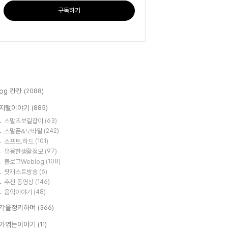
구독하기
log 칸칸
(2088)
지털이야기
(885)
스맡초보길잡이
(63)
스맡폰&모바일
(242)
소프트.하드
(101)
유용한생활정보
(97)
블로그Weblog
(108)
팟캐스트방송
(6)
추천 동영상
(146)
음악이야기
(48)
각을정리하며
(366)
가엮는이야기
(11)