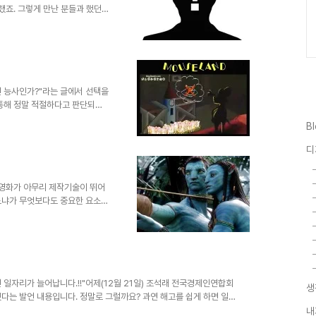
랬죠. 그렇게 만난 분들과 했던
었는데, 공감들을 하시는 것으로
www.india.com 이를테면,
요? 나만 외로운 것 같고, 나만
 그렇게 자꾸만 생각이 나락으로 이
했던 글에서 유사하게 언급했던 것
1순위...
면 능사인가?"라는 글에서 선택을
 통해 정말 적절하다고 판단되는
에 대해 너무도 딱 알맞는 내용
B
영상을 유튜브를 통해 공유하고자
ND!! 캐나다 출신의 배우 키퍼
디
나다 정치적 상황에 대한 국민들
보면, 또 어느 곳이든 이런가 보
 생각이 -아니 어쩌면 생각없
 영화가 아무리 제작기술이 뛰어
느냐가 무엇보다도 중요한 요소일
세우고 실감나는 CG영상을 제작했
의 기억은 좋은 예가 되리라 생각
 얼룩졌던 그때의 기억이 좋지는
 영화의 기본 골격이라고 할 수
워져 있다고 하더라도 채워져야
게 되어 관객으로부터 혹평을 받게
면 일자리가 늘어납니다.!!"어제(12월 21일) 조석래 전국경제인연합회
생
했다는 발언 내용입니다. 정말로 그럴까요? 과연 해고를 쉽게 하면 일
 개 돼지 취급하시려는 건 아닌지... 물론 현재를 살아가는 대부분의
내