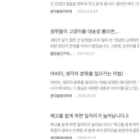
간 있었던 일들을 편하게 주고 받게 됩니다. 얼마전 제가 그
이야기 중엔 "나만 그런가?"라는 생각을 넌지시 풀기도 했
생각을정리하며
2016.04.29
느껴졌습니다. 저만의 착각인지는 모르겠지만... 이미지 출처: 
자연스럽게 타인과의 비교를 통해 나만 작아지는 기분이랄까
힘든 것 같으며, 왠지 나만 엉망으로 사는 것 같은... 왠지
생쥐들이 고양이를 대표로 뽑으면...
어지는 그런 생각들 말이죠. 뭐~ 이 얘기도 얼마 전 발행
이기도 하군요. 이런 생각은 가급적 하지 말자고~ 버려야 할 
생쥐가 살기 힘든 건 당연합니다!! 얼마 전 "정권만 교체하
위한 판단의 문제를 이야기 했었습니다. 그런데, 트위터를
동영상을 하나 보게 되었습니다. 앞서 말씀드리고자 했던 바
짧은글긴기억...
2011.02.11
이라서 더 많은 분들이 보셨으면 좋겠다는 생각으로 그 동
합니다. ▲ 좋은 세상을 위한 가치있는 이야기 MOUSELA
서덜랜드가 진행하는 동영상입니다. 동영상의 이야기는 캐
아바타, 생각의 분화를 일으키는 마법!
이 지닌 우매함을 풍자하고 있습니다. 이런 류의 얘길 보다 
다 하실지도 모르겠습니다. 그러나 중요한 건 보편적 다수의
아바타, 생각의 분화를 일으키는 마법! 당연한 얘기겠지만,
는..
나다 하더라도 그 중심은 어떠한 내용과 이야기를 담고 있
겁니다. 몇해 전 수백억의 제작 비용을 홍보의 전면에 내
생각을정리하며
2010.01.15
다며, 나라가 온통 시끄러웠던 심형래 감독의 영화 "디워"
합니다. 물론 이상한 논리들로 찬반이 엇갈리며 지저분하게
않지만... 이야기 또는 내용과 전달하고자 하는 메시지 등은
해고를 쉽게 하면 일자리가 늘어납니다.!!
있습니다. 때문에 아무리 영화가 멋진 기술과 영상으로 채
할 기본 뼈대가 없다면... 이는 영화로써의 가치를 상실하
해고를 쉽게 하면 일자리가 늘어납니다.!! "해고를 쉽게 하
되고..
회장이 경제 5 단체장 과 함께 여야 정치인을 방문하여 말
자리가 늘어날까요? 혹, 일은 개 돼지처럼 시켜 놓고 급여도
생각을정리하며
2009.12.22