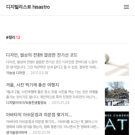
디지털리스트 hisastro
정리
12
디자인, 발상의 전환!! 깔끔한 전기선 코드
디자인, 발상의 전환!! 깔끔한 전기선 코드 디자인은 한마디로 느낌이
란 생각입니다. 그건 직관적인 것과 같다고 할 수 있죠. 첨부한 아래의
디자인 이미지들만 보더라도 어떻게 적용되는지 바로 감이 옵니다. 그
기능성 디자인
2011.03.18
야말로 디자인의 힘이라고 할 수 있는 아주 좋은 예가 아닌가 싶습니
다. 이 디자인을 잘만 응용하면 컴퓨터 주위의 온통 지저분하니 너저분
겨울, 사진 찍기에 좋은 여행지
하게 널려진 전기선들도 그냥 한번에 깔끔히 정리될 수도 있겠다는 생
1월과 2월, 사진여행에 좋은 장소 모음 사진을 찍는 다는 것은 여행을
각이 들었습니다. 생각과 발상의 전환이라는 건 진정으로 이런 것이 아
즐기는 것이기도 합니다. 개인적으로 특히 진정한 자유인이 아닌가라
닐까 합니다. 형광등의 발전과정을 보면서 최근 가정에 설치되는 삼파
고 생각되는 푸른솔™님의 사진들과 글을 보면, 정말 부럽다는 생각을
디지털이야기/유용한생활정보
2011.01.24
장 뿐만아니라 요즘 일반 형광등이 설치된 형태와 과거 갓이 씌어져 있
하지 않을 수가 없는데, 푸른솔™님의 사진과 글들은 사진여행의 표본
던 형광등의 차이를 보면 과연 그 발전이란 적절한 시간이 반드시 필요
또는 모범 사례로도 손색없다고 생 합니다. 스스로에게 어떤 여행이라
한 건지 모른다는 생각을 하지 않을 ..
아바타의 아쉬운점과 의문점 몇가지...
는 자유로움 -자유라는 건 그에 따르는 책임이 따른다는 것과 능동적
아바타의 아쉬운점과 의문점 몇가지... 아바타를 보고난 후,얼마나 이
이어야 한다는 것을 생각하며- 을 향유할 실천적 동기를 부여하고, 저
영화에 대해 생각을 했는지, 영화 평론가도 아니면서 한 영화에 대한
와 같은 생각을 하실 분들과 그 내용을 공유하고자 이 겨울 사진 찍기
포스트를 몇차례에 걸쳐 발행을 하게되네요. 이번이 벌써 4번째 입니
생각을정리하며
2010.01.19
좋은 곳으로 정평이 나있는 우리 나라 곳곳의 보기 좋은 경치가 어디에