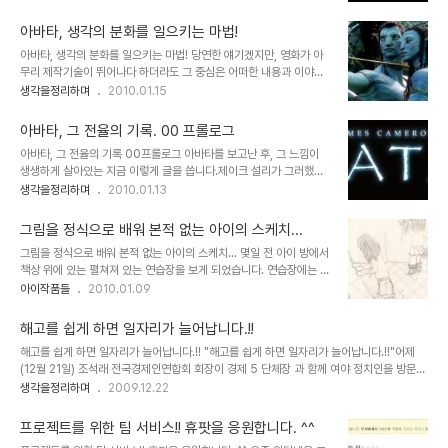
다. 물론 연관성있는 글로 따지면 5번째이기도 합니다. 참 많이도 썼
있는지 하나 씩 풀어 놓을까 생각하며 이를 실천에 옮깁니다. -그런데,
군요. ^^ 사실 아바타에 대한 글에 있어서는 "아바타, 생각의 분화를
사실 글 준비를 위해이런 저런..
아바타, 생각의 분화를 일으키는 마법!
일으키는 마법!"이란 제목으로 썼던 세번째 글이 이곳 블로그에서 발
아바타, 생각의 분화를 일으키는 마법! 당연한 얘기겠지만, 영화가 아
행했던 글들중 그 중심이라고 할 수 있습니다. 그런데, 많은 생각을 하
무리 제작기술이 뛰어나다 하더라도 그 중심은 어떠한 내용과 이야기
고 스스로 그만큼 심혈을 기울여 쓴 만큼, 많은 분들과 아바타에 대한
를 담고 있느냐가 무엇보다도 중요한 요소일 겁니다. 몇해 전 수백억의
생각을정리하며
2010.01.15
생각을 나누고자 했던 기대와는 달리 그러하지 못한 부분에 있어서는
제작 비용을 홍보의 전면에 내세우고 실감나는 CG영상을 제작했다
살짝 아쉬움이 남습니다. 어쩌면 글 발행이 영화 개봉 전후로 하였다면
며, 나라가 온통 시끄러웠던 심형래 감독의 영화 "디워"의 기억은 좋은
좀더 많은 분들과의 공감이 ..
아바타, 그 전율의 기록. 00 프롤로그
예가 되리라 생각합니다. 물론 이상한 논리들로 찬반이 엇갈리며 지저
아바타, 그 전율의 기록 00프롤로그 아바타를 보고난 후, 그 느낌이
분하게 얼룩졌던 그때의 기억이 좋지는 않지만... 이야기 또는 내용과
생생하게 살아있는 지금 이렇게 글을 씁니다.제이크 설리가 그러했던
전달하고자 하는 메시지 등은 영화의 기본 골격이라고 할 수 있습니다.
것처럼... 역대 흥행기록을 갈아 치울만큼 수많은 관객들이 보았고, 또
생각을정리하며
2010.01.13
때문에 아무리 영화가 멋진 기술과 영상으로 채워져 있다고 하더라도
많은 분들이 그만큼 리뷰를 쓰기도 했지만, 이렇게 뒤늦게 글을 올리게
채워져야 할 기본 뼈대가 없다면... 이는 영화로써의 가치를 상실하게
된 이유는 요 몇일 동안 개인적인 사정도 있었고, 워낙 아바타를 보고
되어 관객으로부터 혹평을 받게 되고..
그림을 정식으로 배워 본적 없는 아이의 스케치...
생각한 것이 많았기에... 쉽게 정리가 되질 못했기 때문입니다. 뒤죽박
그림을 정식으로 배워 본적 없는 아이의 스케치... 몇일 전 아이 방에서
죽이었던 영화 아바타에 대한 느낌과 생각들이 이제 좀 정리가 되어 그
책상 위에 있는 펼쳐져 있는 연습장을 보게 되었습니다. 연습장에는 제
내용들을 여러분들과 함께하고자 글을 올려봅니다. 00 프롤로그 아바
법 스케치를 잘 했다 싶은 청소하는 아이들의 모습이 그려져 있었는데,
아이작품들
2010.01.09
타의 주제는 교감! 사헬루(나'비족 언어로 교감이라는 뜻)라고 할 수
아마도 이 그림또한 블로그에 올려 달라고 할 심사로 그린 것이 아닌가
있습니다.하나의 생명체인 우주와 지구... 하늘의 사람들과 결전을 앞
생각이 들었습니다. 그래서 아이에게 물어보니... 역시 그랬습니다.
두고 제이크 설리가 영..
해고를 쉽게 하면 일자리가 늘어납니다.!!
-.-; ^^ 모든 것은 아니지만, 대부분 또래 아이들 모습에서 갖추어야
해고를 쉽게 하면 일자리가 늘어납니다.!! "해고를 쉽게 하면 일자리가 늘어납니다.!!"어제
할 만큼은 하고 있는... 아이이지만, 요즘 너무 그림에만 치중하려 하고
(12월 21일) 조석래 전국경제인연합회 회장이 경제 5 단체장 과 함께 여야 정치인을 방문하
의도적이지는 않아도 제가 그렇게 만들고 있는 것은 아닌가 살짝 걱정
여 말했다는 발언 내용입니다. 정말로 그럴까요? 과연 해고를 쉽게 하면 일자리가 늘어날까
생각을정리하며
2009.12.22
되기도 하는데... 그리고 아이의 그림을 살펴보다 보면 자연스럽게 아
요? 혹, 일은 개 돼지처럼 시켜 놓고 급여도 개 돼지 취급하시려는 건 아닌지... 물론 현재를
이가 어떤 생각을 하고 있는 건지를 생각하게 되는데, 그림만으로는 제
살아가는 대부분의 우리들은 스스로의 자화상에 대해 생각할 부분이 없지 않은 건 아닙니
대로 판단할 수..
프로젝트를 위한 팀 서비스!! 휴팟을 응원합니다. ^^
다.-이 부분은 아래에서 잠시 언급하도록 하겠습니다.- 그러나 우리의 현실을 뒤돌아 볼 때