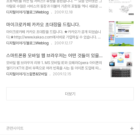
프로젝트를 위한 팀 서비스!! 휴팟을 응원합니다. ^^ 요즘 인터넷은 그
정말 이 말이 진정성이 담긴 말인지는 곱씹어 보게 됩니다. ▲ 우리나라의 재벌에 관한 서적
야말로 수많은 서비스의 등장과 더불어 기존의 포털들 역시 새로운 시
언젠가 숨겨진 우리의 근대사에 대한 책을 본 적이 있습니다.일제의 침략이 끝난..
도로써 여러 서비스들이 실험적으로 적용되고 있습니다. 그래서 저 역
디지털이야기/블로그Weblog
2009.12.18
시 부족했지만 웹 3.0에 대한 내용을 공부해 가면서 웹 3.0과 관련된
몇개의 포스팅을 얼마 전 하기도 했습니다. 그런데, 어제 낮에 트랙백
마이크로카페 카카오 초대장을 드립니다.
하나를 받았습니다. Hupod(휴팟)이라는 새로운 서비스를 알리고자
마이크로카페 카카오 초대장을 드립니다. ★카카오가 공개 되었습니
이벤트가 진행되고 있다는 내용으로.. 트랙백을 따라 가보니... 아주 간
다.★http://www.kakao.com에서바로 가입하실 수 있습니다. 마
결하게 이미지 카툰을 통해 서비스가 어떤 것이다라는 것을 쉽게 풀어
이크로카페 카카오는 현재 구글 웨이브처럼 초대에 의해서만 가입할
디지털이야기/블로그Weblog
2009.12.17
놓고 있었습니다. 우선 팍팍 내용이 완벽하게 머리 속에 정리가 되진
수 있습니다.아직 정착된 서비스는 아니지만, 지금의 트위터 같이 가능
않았지만, 아~하 이것도 괜찮겠네? 라는 생각이 머리를 번쩍이게 합니
성 있는 새로운 서비스라고 생각이 됩니다. 저도 생각하던 바 였는데,
다. ▲ Hupod(휴..
스마트폰용 모바일 웹 브라우저는 어떤 것들이 있을
카카오 블로거 간담회에서도 주고 받은 질문과 답변 속에 구글웨이브
까?
모바일 웹 브라우저 리뷰 1. MS 모바일 IE와 오페라Opera 아이폰의
와의 유사성에 대한 이야기가 거론되었습니다. 물론 서로 간의 특색이
열기가 KT의 준비 부족으로 여러 빈축을 사는 등 아이폰 도입에 따른
있고, 다른 측면이 있을 겁니다. 또한 현재 서비스를 보완하고 완성해
관심 만큼 그 불협화음도 적지 않았던 것 같습니다. 하지만, 아이폰에
디지털이야기/스맡폰&모바일
2009.12.15
나가는 단계이기도 하고, 어차피 인터넷의 SNS라는 개념은 정적인 것
기다리며 극적으로 맞이하게 된 매니아층의 아이폰에 대한 사랑은 식
이 아니라 사용에 따라 지속적인 진화를 거듭하고 변화되어 갈 것이기
을 줄 모르는 듯 합니다. 그리고 이제 그 열기는 여타의 나라들에서 그
때문에, 현재의 모습만을 가지고 뭐..
랬듯이 서서히 우리나라도 스마트폰의 대중화라는 방향으로 이어지고
더보기
있어 보입니다. ▲ 과거 데스크탑 PC에서 하던 모든 일을 이제는 모
바일로 한다! 그렇습니다. 이제 스마트폰이 중심이 되는 모바일 시대가
시작되고 있는 겁니다. 그렇다면, 모바일 시대의 핵심적 도구가 될 스
마트폰에서 중심이 되는 기능으로써 그 사용의 빈도가 가장 많을 것으
로 예상되는 것으로 가장 첫..
관련사이트