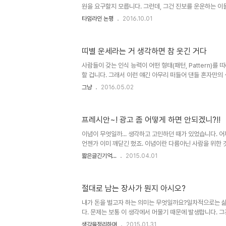
원을 요구할지 모릅니다. 그런데, 그건 진보를 운운하는 이
다. 설령, 후원자나 구독자에게는 별도의 권한을 부여하여
타임라인 논평
2016.10.01
주겠다 하더라도 로그인 등 별도의 인증 절차를 거쳐야 한
하는 것과 다르지 않으니까요. 그러나 중요한 건 매체를 후
후원하는 이들 이외의 사람들이 보는 것 역시 간과할 수 없
띠별 운세라는 거 생각하면 참 웃긴 거다
광고들이 정보로 활용될 만큼의 수준(?)이라도 된다면 그나마
이건 대체 뭐하자는 건지 알 수가 없습니다. 더욱이 오마이
사람들이 갖는 인식 능력이 어떤 형태(패턴, Pattern)를
자(..
할 겁니다. 그래서 이런 얘긴 아무리 떠들어 댄들 혼자만의 
없다고 봅니다. 그럼에도 생각해 보면 참 웃긴 일이 아닐 수 
그냥
2016.05.02
의 아리송한 글귀만으로 같은 해에 태어난 사람 전체의 운세
또 그걸 믿는 건 뭐냐구요. 그렇게 적잖이 관심들을 갖으니
없는 찌라시도 보기 어렵습니다. 뭐~ 이게 보여지니 관심을
프레시안~! 광고 좀 어떻게 하면 안되겠니?!!
여주는 건지는 알 수 없으나... 뭐~ 그 이유를 모르는 바
하는 마음들이 되었으면 그러겠냐구요... 하지만 아닌 건 아닌
이념이 무엇일까... 생각하고 고민하던 때가 있었습니다. 
언젠가 이미 깨닫긴 했죠. 이념이란 다름아닌 사람을 위한 것
함이 넘쳐 남니다. 억지로 좋은 것을 떠올리려 해도 한편으
짧은글긴기억...
2015.04.01
는 이들로 인해 외려 미안함이 먼저 떠오르기도 하구요. 그
러 모습들이 있기에 그나마 세상이 이정도라고 할 수 있을 
언론도 포함될 수 있을텐데... 인간이라면 누구나 먹고 사는
절대로 남는 장사가 뭔지 아시오?
수 있을테고... 또 이를 연결지어... 그래서 자본주의라고 하
는 바가 다를 뿐 좌우 구분 없이 대부분 향하는 바는 그리 다
내가 돈을 벌고자 하는 의미는 무엇일까요?일차적으로는 삶
다. 문제는 보통 이 생각에서 머물기 때문에 발생합니다. 그
바라보는 것 자체가 어렵고 복잡하다는 구조적 원인도 한 몫
생각을정리하며
2015.01.31