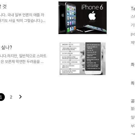
쨌든 국내 언론에서 통할 법한 이
 것
미지 출처:
T
곳 보다 국내 사용..
다. 국내 일부 언론의 애플 까
스
하기도 사실 딱히 그렇습니다.)
기
이어질 겁니다. 그 버릇... 그
대기와 다른 현실이 그렇습니다.
po
역다 최대라고 하는데, 여기에 중
제
은 이번 만이 아닙니다. 멀지 않
 싶나?
10월엔 아이패드 신제품에 대한 이
 ..
니다.하지만, 일반적으로 스마트
심은 모른채 막연한 두려움을 갖
최
최
에 취약한지를 잘 알지 못하는
근
 당연 알고 있는 사실입니다.안
글
과
 더구나 IT기사를 작성할 정도
인
최
트폰을 잘 모르는 다수의 불특정
기
출처: 동아일보 인터넷기사 화면
글
/64305646/1 ..
1
2
공
블
일
부
그