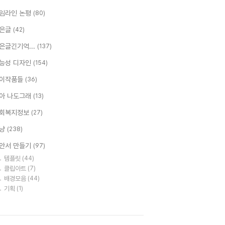
임라인 논평
(80)
은글
(42)
은글긴기억...
(137)
능성 디자인
(154)
이작품들
(36)
아 나도그래
(13)
회복지정보
(27)
냥
(238)
안서 만들기
(97)
템플릿
(44)
클립아트
(7)
배경모음
(44)
기획
(1)