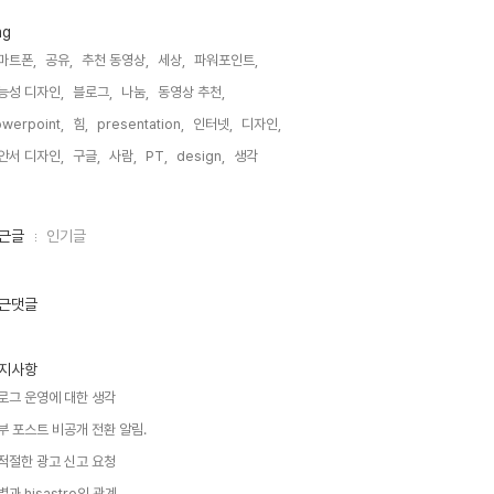
ag
마트폰,
공유,
추천 동영상,
세상,
파워포인트,
능성 디자인,
블로그,
나눔,
동영상 추천,
werpoint,
힘,
presentation,
인터넷,
디자인,
안서 디자인,
구글,
사람,
PT,
design,
생각,
근글
인기글
근댓글
지사항
로그 운영에 대한 생각
부 포스트 비공개 전환 알림.
적절한 광고 신고 요청
별과 hisastro의 관계