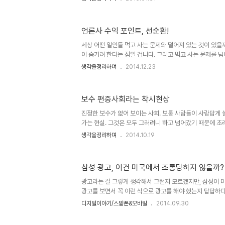
야기 하지만 크고 복잡한 우주를 제대로 알수 없는 것처럼...
위한 것이 아니라 실제 서로 필요한 것을 나누기 위한 목적
쳤다면 세상은 지금과는 다를 수 있다는 상상을 해 봅니다. 
언론사 수익 포인트, 선순환!
usahakecilku.com 누군가에게 촛점이 맞춰지면, 그
화를 하든, 맹목적으로 추앙 하든 소설의 기승전결로 이어
세상 어떤 일인들 먹고 사는 문제와 떨어져 있는 것이 있을까
간 사그러지는..
이 숨기려 한다는 점일 겁니다. 그리고 먹고 사는 문제를 
사실이 잘못된 것이라고 봅니다. 선순환이 언론사 존속의 
생각을정리하며
2014.12.23
는 건 너무 당연한 얘깁니다. 최초의 언론사가 어떠했는지는
이 원하는 정보를 또는 전파하고자 하는 정보를 담았고, 그
고가 언론 운영의 배경이 되는 현대적 언론의 형태로 변화 
보수 편중사회라는 착시현상
이미지 출처: acommunicationblog.wordpress.
로 인식되는 건 언론이 가져야 할 마땅한 수익 포인트를 엄하
진정한 보수가 없어 보이는 사회. 보통 사람들이 사람답게
가는 현실. 그것은 모두 그러려니 하고 넘어갔기 때문에 초
진정한 보수는 없는 걸까요? 표면적으로 비춰지는 모습들은
생각을정리하며
2014.10.19
정상인양 판을 치고 있으니... 그래서 비정상의 정상화라는
든다는 뜻으로 받아들이게 됩니다. 이러한 표면화가 지닌 
투표를 해도 원하는 결과를 얻지 못했다는 자조섞인 체념과
삼성 광고, 이건 미국에서 조롱당하지 않을까?
히 살펴보기로 했습니다. 정말로 두드러져 보이는 것처럼 우리
처: www.mediatoday.co.kr 먼저, 투표 결과에 대한
광고라는 걸 그렇게 생각해서 그런지 모르겠지만, 삼성이 
광고를 보면서 꼭 이런 식으로 광고를 해야 했는지 답답하다
피를 보면 애플을 상대로 앞선 기술을 자랑하는 듯 한데, 
디지털이야기/스맡폰&모바일
2014.09.30
미국인들이 이를 얼마나 수긍할지... http://www.there
럭시 노트2 같다는 둥, 갤럭시 노트4가 애플 아이폰7의 청