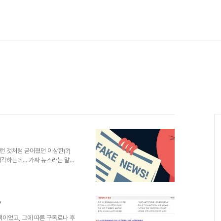
 것처럼 굳어졌던 이상한(?)
각하는데... 가짜 뉴스라는 말도
다. 더욱이 없던 것이 새롭게 짠
 건 짚어볼 필요가 있다고 생각했
이 보편적으로 인식되었기 때문인
각입니다. 뉴스(News)라는 외래
?
만, 뉴스(News)를 직역하여
운 것들" 쯤으로 해석되거..
택이었고, 그에 따른 구독료나 후