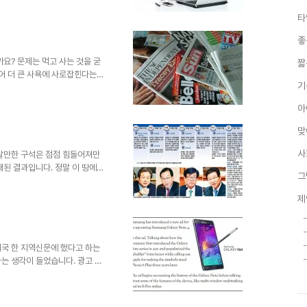
 내가 돈을 버는 것은 나만 살기
타
에서 출발했다는 걸 명확히 가르
이미지 출처:
좋
 진의와 관계없이 맹비난의 십자포
지듯 관심이 모아졌다가 어느 순
요? 문제는 먹고 사는 것을 굳
짧
넘어 더 큰 사욕에 사로잡힌다는
기
배경이 되는 수익 포인트가 된다
 알 수 없지만 확실한 건 사람들
아
것은 선순환으로 이어져 점차 광
발전해 왔다고 할 수 있니까요.
맞
com 이미 폐지와 찌라시가 동의어
게 엉뚱한 곳에서 찾고..
사
 살만한 구석은 점점 힘들어져만
래된 결과입니다. 정말 이 땅에
그
 온통 비상식을 넘은 몰상식이
 말조차도 비정상을 정상인양 만
제
문제의 심각성은 무엇보다 아무리
 포기에 있습니다. 그래서 간략
 사회가 그런지... 이미지 출
 사항입니다.이미 지난 대선의 포..
미국 한 지역신문에 했다고 하는
는 생각이 들었습니다. 광고 카
아이폰 사용률이 50%에 육박하는
m.org 애플 아이폰6가 2년 전 갤
사진이라는 둥... 아이폰의 화면