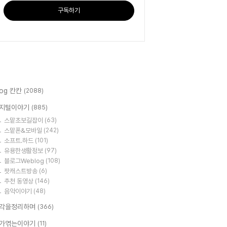
구독하기
log 칸칸
(2088)
지털이야기
(885)
스맡초보길잡이
(63)
스맡폰&모바일
(242)
소프트.하드
(101)
유용한생활정보
(97)
블로그Weblog
(108)
팟캐스트방송
(6)
추천 동영상
(146)
음악이야기
(48)
각을정리하며
(366)
가엮는이야기
(11)