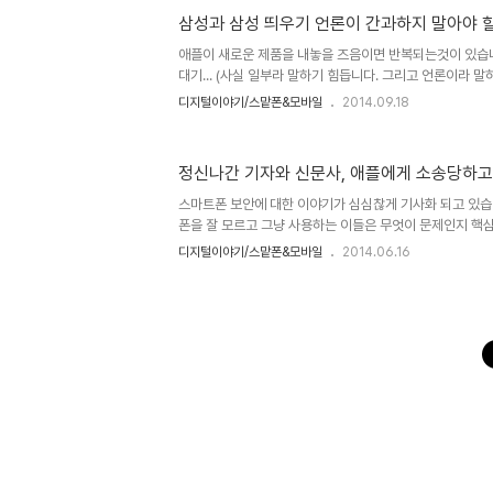
이 커진게 기술 때문이라고 착각하는 것 같기도 하고... 어
삼성과 삼성 띄우기 언론이 간과하지 말아야 할
야기를 돈들여 가며 광고를 하고 있으니 하는 말입니다. 이
http://www.stoppress.co.nz 물론 그 광고비는 다른 
애플이 새로운 제품을 내놓을 즈음이면 반복되는것이 있습니
대기... (사실 일부라 말하기 힘듭니다. 그리고 언론이라 말
이제 막 업데이트가 시작된 iOS 8에 대해서도 동일한 패턴이 
디지털이야기/스맡폰&모바일
2014.09.18
런데, 이들에겐 안타까운 현실이 매번 반복되곤 합니다. 까
벌써 아이폰6는 초도 예약 물량만 400만대 이상이라죠? 
국의 물량은 포함되지도 않았다고 합니다. 이러한 기록 경신
정신나간 기자와 신문사, 애플에게 소송당하고
은 시간 내에 iOS 8에 대한 기록 경신도 회자될 겁니다. 
야기로 이어질 것이구요. 출처: http://myphonedaily.com
스마트폰 보안에 대한 이야기가 심심찮게 기사화 되고 있습
폰을 잘 모르고 그냥 사용하는 이들은 무엇이 문제인지 핵
는 경우가 태반입니다. 더욱이 어떤 OS의 스마트폰이 보안
디지털이야기/스맡폰&모바일
2014.06.16
건 당연합니다. 그러나 스마트폰을 좀 안다는 사람들이라면
드로이드가 iOS보다 보안에 훨씬 취약하다는 것을 말이죠.
되는 기자가 이러한 사실을 모를리 없습니다. 그런데, 스마
사람들이 볼 수 있는 기사에 의도된 오보를 낸다? 이미지 
캡쳐 http://news.donga.com/Main/3/all/20140616