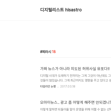
디지털리스트 hisastro
찌라시
18
가짜 뉴스가 아니라 의도된 허위사실 유포다!!
디지털 시대가 도래하기 전까지는 그게 그것이 아닌데도 그런
것들이 많았습니다. 그게 최근까지도 영향을 주고 있다고 생
그런 류 중에 하나로 이는 표현이 잘못된 것이라고 생각합니
타임라인 논평
2017.03.18
~하고 나타난 것처럼 "가짜 뉴스"라는 말들을 하고 있다는
습니다. "뉴스 = 언론(혹은 방송)의 전유물"이라는 공식
데, 이는 잘못된(어쩌면 어떤 의도된) 인식일 수 있다는 생
오마이뉴스.. 광고 좀 어떻게 해주면 안되겠니
어의 유입으로 각인될 수밖에 없던 요인도 원인일 수 있겠지
우리말 그대로 해석하자면 그냥 "새로운 소식들" 또는 "새로
이렇게 말하면 되돌아올 말이 운영을 위해 어쩔 수 없는 선