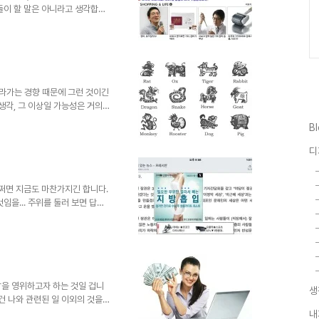
들이 할 말은 아니라고 생각합니
 광고로 인한 불편함을 최소화해
다는 건 오히려 번거로움을 부가
원하는 이들만 보는 것도 아니며,
는 부분입니다. 문제는 보여지는
 봐줄 만 하다고 하겠으나...
뉴스가 표방하는 기사는 정식 기
 따라가는 경향 때문에 그런 것이긴
생각, 그 이상일 가능성은 거의
없습니다. 어떻게 고작 한 두 줄
B
를 말할 수 있는 건지 말이죠.
 웬만한 찌라시 중에 띠별 운세가
디
 갖게 된건지, 관심을 갖으니 보
도 아닙니다.얼마나 운에 기대야만
거라고 ..
어쩌면 지금도 마찬가지긴 합니다.
임을... 주위를 둘러 보면 답답
로 좋은 것을 생각할 여지 조차없
래도 세상이 좋아지길 바라는 여
겁니다. 그 여러 모습들 중에는
 문제를 초월할 수는 없다고 할
기도 하겠지만... 논조의 지향하
르지 않다는 사실..
을 영위하고자 하는 것일 겁니
생
건 나와 관련된 일 이외의 것을
을 하죠. 마치 인간이 우주를 이
내