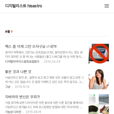
디지털리스트 hisastro
틀
9
팩스 좀 이제 그만 쓰자구요~! 네?!!
생각이 독특해서 그런가는 모르겠습니다만, 살아오면서 어느 정도 생
각이 정리된 것 중 하나는 사람들은 (좋고 나쁘고를 떠나) 어떤 형식이
나 틀을 바란다는 것과 그런 것을 저는 그리 달갑지 않게 받아들인다는
디지털이야기/스맡초보길잡이
2016.06.04
겁니다. 그렇다고 어떤 형태나 틀이라는 것 자체가 문제라거나 잘못된
것이라고 보는 건 아닙니다. 사람이라면 누구나 무엇이든 참고해야 하
좋은 것과 나쁜 것
며, 이는 무에서 유가 만들어지는 것이 아니라 유에서 유가 만들어진다
사실이라고 믿어 온.. 살면서 보고 듣고 배운 모든 것들이 알고 보면 그
는 걸 너무도 잘 알고 있으니까요. 형태와 틀이라고 지칭되는 것들은
게 아닌 것도 많습니다. 또 잘못 이해하고 있던 것도 적지 않구요. 그럼
한정된 시간 속 공간의 보편적 다수에게 어느 정도 받아들여진 것이라
에도 그것이 전부라 믿는 어리석음이란... 일종의 틀이라고도 할 수 있
그냥
2015.10.16
고 볼 수 있습니다. 그리고 그건 그만한 이유가 있다고 봐야 합니다. 그
습니다. 그래서 틀을 깨라는 말을 하기도 하죠. 최근 역사교과서 문제
러나 시간은 흐르고 흐른 시간 만큼 세상은 변하게 되어 있습니다. 지
를 비롯해 그간 이 땅에서 벌어져 온 많은 일들에서 그러한 예는 어렵
금껏 살아오면서 경험한 분명한 변..
자바라의 변신은 무죄?!
잖게 볼 수 있습니다. 물론 전적으로 저의 관점이겠지만요. 어쨌든 -듣
가끔 생각해 보면 디자인이란 어떤 용도에 대한 다른 접근을 통해서도
고 보고 배워서 그런 건지는 알 수 없지만- 사람들이 줄곧 좋고 나쁨을
가능하다고 생각됩니다. 어제 포스팅했던 본질에 대한 이야기와도 연
구분하려 드는 건 본능 때문인 듯합니다. 아니라면 왜 그러는 걸까요?!
결되는 것이죠. 누군가 특정한 목적을 가지고 무언가 만들었다 하더라
기능성 디자인
2015.08.19
그렇다고 좋은 것과 나쁜 것이란 정해져 있는 것도 아닌 듯한데... 이미