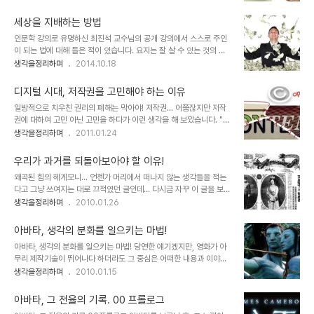
도 그 만들어진 것이 다른 용도로 활용될 수 있는 건 사용자의 몫이기
지 출처: wallup.net 말장난에 불과한 것을 처음 들었을 땐 참 그럴듯
도 하기 때문입니다. 말하자면 그때 본질은 변한 것이라 할 수 있을 겁
하..
세상을 지배하는 방법
니다. 본질의 왜곡과 변형, 우리가 답이라고 생각하는 건... 자바라라고
인문학 강의로 유명하신 최진석 교수님의 공개 강의에서 스스로 주인
알려진 이러한 형태의 디자인은 용도는 달라도 용도에 이용되는 목적
이 되는 법에 대해 들은 적이 있습니다. 요지는 잘 살 수 있는 것의 해
은 동일하지 않을까 싶은데... -또 그러고 보니 자바라 디자인은 누가
답, 그건 자기 기준을 가져야 한다는 주장이었습니다. 워낙 달변가시고
생각을정리하며
2014.10.18
처음 한건지.. 정말 대단한 발상이었다는 것이 새롭게 와 닿습니다.-
그 이상의 지식을 갖추셨기 때문에 말씀 한마디 한마디가 상당히 설득
그 쓰임새가 이렇게도 될 수 있을 것이라는 건 이 디자인을 보고서야
력 있게 느껴졌지만, 이내 시간이 흐를수록 그 생각에 대한 접점은 멀
또다시 "왜 이걸 생각하지 못..
디지털 시대, 저작권을 고민해야 하는 이유
어지는 기분이었습니다. 그래서 왜 그랬을까??를 생각해 보았습니다.
일방적으로 치우친 권리의 폐해는 막아야! 저작권... 어쭙잖지만 저작
그러니까 본 포스트는 그것에 대해 나름 생각한 이유를 정리하고, 어느
권에 대하여 고민 아닌 고민을 하다가 이런 생각을 해 보았습니다. "어
분들이라도 생각을 나눴으면 하는 바램으로 남기는 글입니다. 뭐~ 그
떠한 권리가 한쪽으로 치우쳤을 땐 반드시 문제가 발생하기 마련이
생각을정리하며
2011.01.24
렇지 않은 글이 어디 있겠습니까마는... ^^; 최진석 교수님께서 하신 말
다." 특히 본 글에서 말하고자 하는 저작권은 그 정도가 너무 과한 상황
씀은 공감하기에 충분하다는 것을 부인할 수 없습니다. 문제는 그 기준
에 이르렀다고 봅니다. 물론 현재, 어떤 누구라도 이 디지털 시대의 저
을 누구나 갖기란 어려운 구..
우리가 과거를 되돌아보아야 할 이유!
작권에 대하여 명쾌한 답을 내놓긴 어려울 것이라 생각합니다. 뭐, 혼
왜곡된 힘의 헤게모니... 언젠가 머리에서 떠나지 않는 생각들을 적는
자라면 어떤 특정한 방법을 포함하여 어떤 주장이든 펼칠 수는 있겠지
다고 그냥 쓰여지는 대로 끄적였던 글인데... 다시금 자꾸 이 글을 보게
만... ▲ Illustration by Minh Uong/The New York Times
됩니다. 스스로라도 요즘 같은 시국에 돌이켜야 할 것들이 아닌가 하는
생각을정리하며
2010.01.26
Published: March 1, 2009 음악이나, 책, 글 그림 등등... 이러한
생각에서... 진정으로 민중이 눈을 떠야 한다는 간절함으로... 사실, 어
분야 또는 그 객체들의 공통점은 그것을 보고 듣고 감상하..
떤 사람이고 본디 나쁜 이는 없으리라 생각합니다.결국, 어디에선가 보
아바타, 생각의 분화를 일으키는 마법!
고, 듣고, 배우게 됨에 따라 허울의 욕망에 의해 그렇게 된 것일 겁니
아바타, 생각의 분화를 일으키는 마법! 당연한 얘기겠지만, 영화가 아
다.문제는 그 잘못된 헤게모니라고 생각합니다. 하지만 그 그릇된 헤게
무리 제작기술이 뛰어나다 하더라도 그 중심은 어떠한 내용과 이야기
모니가참으로 많은 사람들을 힘들고 어렵게 하고 있습니다. 이 땅의 암
를 담고 있느냐가 무엇보다도 중요한 요소일 겁니다. 몇해 전 수백억의
생각을정리하며
2010.01.15
울했던 근대사에 대하여 어줍잖은 지식으로 즉흥적으로 떠오르는 것
제작 비용을 홍보의 전면에 내세우고 실감나는 CG영상을 제작했다
들을 그저 나열한 것에 불과하지만... 우리와 우리 후세들이 살아갈 좋
며, 나라가 온통 시끄러웠던 심형래 감독의 영화 "디워"의 기억은 좋은
은 세상을 위한 마음가..
아바타, 그 전율의 기록. 00 프롤로그
예가 되리라 생각합니다. 물론 이상한 논리들로 찬반이 엇갈리며 지저