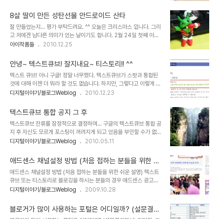
발행과 동시에 적잖은 신청 댓글이 달리고, 심지어 마감했다는 안내를
방법, 좀 더 깔끔하게 차단하기 명섭님께서 티스토리 스팸 트랙백을 차
했음에도 요청하시는 분들이 있을 정도입니다. 보내드리고 싶어도 초
단하지 말고 삭제하라는 이..
8살 딸이 만든 성탄선물 안드로이드 산타
대장이 없으니 괜한 죄송한 마음과 아쉬움이 있었습니다. ^^ 그런데,
잘 만들었는지... 평가 부탁드려요. ^^ 오늘은 크리스마스 입니다. 그리
우연히 오늘 티스토리 공지사항을 보니... 반가운 소식이 있군요. 티스
고 저에겐 남다른 의미가 있는 날이기도 합니다. 2월 24일 첫째 아이
토리 모바일(안드로이드)용 앱을 런칭하면서 그 기념?으로 앱을 받으
가 태어난 날이기 때문입니다. ^^ 음~ 그런데, 어떤 종교적인 바탕이
아이작품들
2010.12.25
면 티스토리 초대장을 바로 무료로 1장씩 선물한다고 합니다. 정책은
아니더라도 분위기와 느낌은 분명 다른 날과는 다르다고 생각합니다.
언제 어떻게 변할지 모릅니다.그러니 초대장이 필요하신 분들은 바로
그건 어린 아이들의 모습에서도 바로 알 수 있는 일입니다. 그 크리스
티스토리 모바일 앱 설치하시고 티스토리 ..
안녕~ 텍스트큐브! 잘지내요~ 티스토리!! ^^
마스라고 하여 특별히 해주는 것 없어도 아이들은 뭐가 좋은지 캐롤을
텍스트 큐브! 아니 구글! 정말 너무했다. 텍스트큐브가 스팟과 통합된
흥얼거리고... 작은 선물에도 좋아라 하는 걸 보면 말입니다. 그런데,
것에 대해 이젠 더 뭐라 할 것도 없습니다. 하지만, 그렇다고 이렇게 결
이번 크리스마스는 아이들 보다 저에게 더 특별한 날이 되었습니다. 아
말을 낼 필요까지 있었을까 하는 아쉬움은 너무 큽니다. 무엇보다도 문
디지털이야기/블로그Weblog
2010.12.23
빠로써 아이들에게 선물을 받는 다는 거... 그냥 생각만 해도 기분이 흐
제는 공지사항과 FAQ만을 달랑 던져 놓고서 맘에 안들면 나갈테면 나
뭇해지는 일인데... -아빠인 분들이라면 다들 그러하시리라 생각합니
가란 식으로 떼미는 듯 한 이 느낌은 정말이지 해도 너무했다는 생각입
다.- 정말 이 기..
텍스트큐브 통합 공지 그 후
니다. 더구나 시간 약속에 철저하다는 미국 서비스가 한국에 들어와서
텍스트큐브 잔류를 잠정적으로 결정하며... 구글의 텍스트큐브 통합 공
변한 건지 -아님, 한국식에 적응한 건지- 애초 예정되어 있던 텍스트
지 후 자신도 모르게 포스팅이 꺼려지게 되고 있음을 부인할 수가 없습
큐브와 스팟의 통합 이전은 12월20일에 이루어지는 것으로 되어 있
니다. 본디 사람이란 환경의 지배를 받고 살아가는 존재라는 것을
디지털이야기/블로그Weblog
2010.05.11
었지만, 그날은 아무런 일도 발생하지 않았습니다. 그러더니 전격적으
Digital Network 환경을 통해서 더더욱 크게 실감합니다. -지금 이
로 12월 22일 오후 이전 작업이 진행되었는데... 문제는 이를 생각하
나라가 겪고 있는 시국도 그러한 연장선에 있는 것이겠지요?- 공교롭
지 못한 잔존 텍스트큐브 사..
애드센스 채널설정 방법 (처음 접하는 분들을 위한 쉬
게도 텍스트큐브 통합 공지가 있던 4월말경 부터 5월 초까지 블로깅
운 설명)
애드센스 채널설정 방법 (처음 접하는 분들을 위한 쉬운 설명) 텍스트
을 하지 못했던 개인적 이유가 있었습니다. 이전 포스트 및 각각의 댓
큐브 또는 티스토리로 블로깅을 하시는 분들의 경우 애드센스 광고게
글에 대한 답글 등을 통해 밝혔었습니다만, 그 구체적인 이유는 오늘
재는 하나의 블로그 요소처럼 활용된다고 해도 과언이 아니라 생각을
디지털이야기/블로그Weblog
2009.10.28
처음 밝힙니다. 블로깅을 할 수 없었던 그 기간 동안 저는 오래 전 약속
합니다. 특히, 텍스트큐브 같은 경우는 구글에서 운영되는 블로그이기
에 의하여 정해져 있던 가족 여행(4남매)을 다녀왔었습니다. 행선지는
때문에 좀더 친화적이란 느낌이 들기도 합니다. 그런데, 애드센스를 처
영화 아바타에서 판도라 ..
블로거가 많이 사용하는 포털은 어디일까? (설문결과
음 접하시는 분들의 경우 애드센스 광고 개제에 대한 구글로부터의 승
분석)