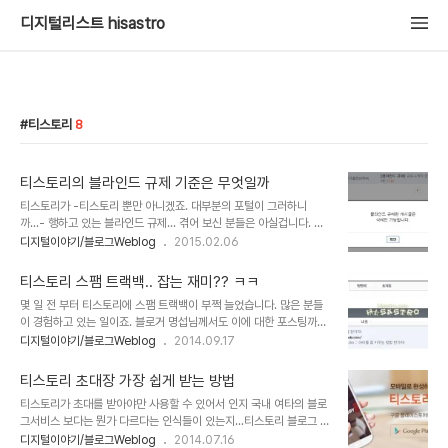
디지털리스트 hisastro
티스토리
8
티스토리의 블라인드 규제 기준은 무엇일까
티스토리가 -티스토리 뿐만 아니겠죠. 대부분의 포털이 그러하니
까...- 행하고 있는 블라인드 규제... 겪어 보신 분들은 아실겁니다. 도
대체 그 기준이 무엇인지... 답답해 지는 가슴을... 특히 그것이 블라인
디지털이야기/블로그Weblog
2015.02.06
드 규제의 본래 취지와도 어딘가 맞지 않다고 판단되는 경우라면 더더
욱. 티스토리 블로그 규제 정책 안내 무엇이든 관점의 차이가 있다는
티스토리 스팸 트랙백.. 잡는 재미?? ㅋㅋ
것을 전제하고 있음에도 그 관점의 차이라는 것이 그저 하나의 구호에
몇 일 전 부터 티스토리에 스팸 트랙백이 부쩍 늘었습니다. 많은 분들
지나지 않는다는 걸 생각하자면, 당췌 이 나라에서 어떤 의견이고, 생
이 경험하고 있는 일이죠. 블로거 명섭님께서도 이에 대한 포스팅까지
각을 제대로 펼칠 수 있을런지 정말로 씁쓸할 따름입니다. 대략 티스토
하셨는데... 참고할 만한 좋은 내용이었습니다. 트랙백 스팸 때문에 고
디지털이야기/블로그Weblog
2014.09.17
리(다음.. 아니 이젠 다음카카오죠?)의 입장에서 자사에 조금이라도 불
민인데, 아직 못 보신 분들이라면 참고하시기 바랍니다. 티스토리 ‘스
편함이 가중될 수 있는 내용이라면 없애 버리는 것이 낫겠다는 판단이
팸 트랙백’ 스팸 차단 하지 마세요. 스팸 패턴 및 대응 방안 또한 해커
겠지만... 적어도 글쓴이의 ..
티스토리 초대장 가장 쉽게 받는 방법
C님의 스팸 트랙백 차단을 위한 스크립트를 티스토리 관리자 페이지
티스토리가 초대를 받아야만 사용할 수 있어서 인지 국내 여타의 블로
에서 HTML에 삽입하면 거의 완벽하게 해결되더군요. 아직 많은 시간
그서비스 보다는 뭔가 다르다는 인식들이 있는지...티스토리 블로그 초
이 지나지 않았지만 하루 평균 200개 가까이 걸리던 건데... 코드를
대장 배포 포스팅을 발행하며 다시한번 확인하게 되었습니다. 포스팅
디지털이야기/블로그Weblog
2014.07.16
추가한 후 지금까지는 괜찮은 것 같습니다. 티스토리 트랙백 스팸 차단