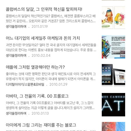
다." 특히 본 글에서 말하고자 하는 저작권은 그 정도가 너무 과한 상황
에 대한 탄핵안 가결을 의결했다는 건 이를 입증합니다. 민의를 받들라
에 이르렀다고 봅니다. 물론 현재, 어떤 누구라도 이 디지털 시대의 저
는 거죠. 그런데, 국회 탄핵..
콜럼버스의 달걀, 그 인위적 혁신을 탈피하자!
작권에 대하여 명쾌한 답을 내놓긴 어려울 것이라 생각합니다. 뭐, 혼
콜럼버스의 달걀이 혁신적인가요? 콜럼버스, 예전엔 콜롬부스라고 배
자라면 어떤 특정한 방법을 포함하여 어떤 주장이든 펼칠 수는 있겠지
웠던 거 같은데... 오륀지와 같은 거겠죠? 암튼 크리스토퍼 콜럼버스
만... ▲ Illustration by Minh Uong/The New York Times
(Christopher Columbus), 그는 아직 많은 사람들에게 미지의 세
생각을정리하며
2011.01.19
Published: March 1, 2009 음악이나, 책, 글 그림 등등... 이러한
계를 찾기 위한 모험 정신의 표상으로 남아 있습니다. 그런데, 과연 콜
분야 또는 그 객체들의 공통점은 그것을 보고 듣고 감상하..
럼버스 그를 진정한 모험가로 바라보아야 하는지에 대해서 저는 단호
어느 대기업의 세계일주 마케팅과 돈의 가치
하게 아니라고 생각합니다. -이러한 생각을 갖게 된 건 올바른 지식을
과연 돈이란 무엇일까요? 얼마 전 국내 굴지의 대기업에서 세계인들을
전파하고자 했던 분들의 깨인 시각과 그 파급에 따른 많은 사람들의 생
대상으로 한다는 이벤트 홍보 내용을 접하게 되었습니다. 주로 중동 쪽
각에 공감하기 때문일 겁니다. 그만큼 앞으로의 세상은 지금 보다 더
에 촛점이 맞춰진 듯 보였지만... 이벤트의 골자는, "80일간 세계 여행
생각을정리하며
2010.02.04
좋은 생각과 실천으로 모두가 행복한 세상이 될 수 있는 가능성이 커지
을 하게 된다면 무엇을 하겠는가?"라는 물음에 대하여 수필 형식 또는
리라 생각합니다. 진심으로- ▲ 크리스토퍼 콜럼버스(Christopher
UCC 동영상을 제작하여 해당 이벤트 웹사이트에 등록을 하면, 참여
Columbus, 1..
애플에 그처럼 열광해야만 하는가?
한 사람 중 6명을 선발해서 우리 돈으로 약 1억 원의 여행경비와 80
좋아하는 것에 대한 명확한 판단과 생각 매킨토시로 이미 전세계적 그
일간 탑승 횟수에 관계없이 어디서든 자유롭게 비행기를 탈 수 있는...
유명세가 작지 않지만, 아이폰이 국내에 발매가 되면서 아이폰을 개발
그것도 비즈니스석의 항공권을 지원한다는 겁니다. ▲ 세계일주 이벤
하여 판매하는 기업 애플에 대한 관심 또한 더욱 높아졌습니다. 더우기
디지털이야기/스맡폰&모바일
2010.01.29
트 홍보 이미지 이벤트의 내용은 쥘 베른의 소설 80일간의 세계일주
아이팻-iPod은 아이팟인데, 왜 iPad는 아이패드일까?- 의 공개로
를 연상케 하면서도... 어딘가 소설과는 엄청난 차이가 느껴졌습니다.
그 관심은 더욱 확대될 것은 예정된 사실이기도 합니다. ▲ 2010년 1
아니 뭐랄까... 단순히 ..
아바타, 그 전율의 기록. 00 프롤로그
월 28일 공개된 애플의 타블렛 iPad 하지만, 좋다라고 하는 관심에
아바타, 그 전율의 기록 00프롤로그 아바타를 보고난 후, 그 느낌이
있어서 스스로 생각하고 여과된 판단이 아니라 분위기에 휩싸여 무조
생생하게 살아있는 지금 이렇게 글을 씁니다.제이크 설리가 그러했던
건적으로 받아들이고 있는 것은 아닌가 하는 생각이 들기도 합니다. 이
것처럼... 역대 흥행기록을 갈아 치울만큼 수많은 관객들이 보았고, 또
생각을정리하며
2010.01.13
에 대하여 언젠가 모튜님께서 쓰셨던 아이폰에 대한 포스트에서나 꼬
많은 분들이 그만큼 리뷰를 쓰기도 했지만, 이렇게 뒤늦게 글을 올리게
뮌님의 생각에서도 일부 공통된 느낌이 들어있어 언젠가 이에 대한 글
된 이유는 요 몇일 동안 개인적인 사정도 있었고, 워낙 아바타를 보고
을 쓰고자 했었데, 마침 글을 ..
아이에게 그림 그리는 재미를 주는 블로그
생각한 것이 많았기에... 쉽게 정리가 되질 못했기 때문입니다. 뒤죽박