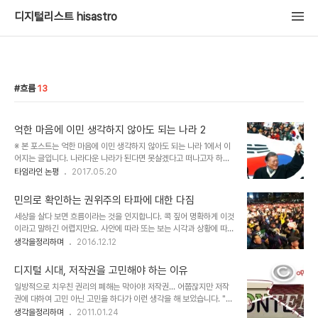
디지털리스트 hisastro
흐름
13
억한 마음에 이민 생각하지 않아도 되는 나라 2
※ 본 포스트는 억한 마음에 이민 생각하지 않아도 되는 나라 1에서 이
어지는 글입니다. 나라다운 나라가 된다면 못살겠다고 떠나고자 하는
이들을 상대로 하는 눈꼴사나운 돈벌이 꼬드김도 사라질 겁니다. 당연
타임라인 논평
2017.05.20
히 그에 따른 피해도 줄어들 겁니다. 사실 헬조센이 무서운 건 혼자서
벗어나야겠다고 발버둥 친다고 벗어날 수 있는 곳이 아니라는 데 있었
민의로 확인하는 권위주의 타파에 대한 다짐
습니다. 이민을 열망(?)한다고 누구나 되는 것이 아님을 확인하는 것
세상을 살다 보면 흐름이라는 것을 인지합니다. 콕 짚어 명확하게 이것
그 자체가 고통이었으니까요. 지옥을 경험해 보진 않았지만 지옥의 고
이라고 말하긴 어렵지만요. 사안에 따라 또는 보는 시각과 상황에 따라
통이 그리 간단한 것이 아님은 지난 시간 동안 못지않게 많은 이들이
이야기될 수 있는 수많은 흐름을 한마디로 어떻다. 정의한다는 것 자체
생각을정리하며
2016.12.12
깨달았다고 할 수 있습니다. 그건 촛불이 횃불이 되도록 타오르게 하는
가 말이 안 되는 것일 테니까요. 하지만 지금 우린 모두가 느끼는 어떤
힘으로 작용했다고 생각합니다. 헬조센이 진짜 지옥과 다른 건 바로 이
흐름을 감지하고 있습니다. 아직 그 흐름이 가져올 결과에 대해 쉽게
지점이라고 할 수 있습니다. 혼..
디지털 시대, 저작권을 고민해야 하는 이유
예단하지도 않지만, 어디로 흘러가야 하는지 향해야 할 방향에 대한 생
일방적으로 치우친 권리의 폐해는 막아야! 저작권... 어쭙잖지만 저작
각은 어느 정도 일치한다고 생각합니다. 그것은 다른 무엇보다 왜곡된
권에 대하여 고민 아닌 고민을 하다가 이런 생각을 해 보았습니다. "어
힘과 권위에 대한 청산에 있지 않을까 저는 확신합니다.민의의 함성으
떠한 권리가 한쪽으로 치우쳤을 땐 반드시 문제가 발생하기 마련이
생각을정리하며
2011.01.24
로 대의민주주의에 있어 첫 번째 연결고리라 할 수 있는 국회는 대통령