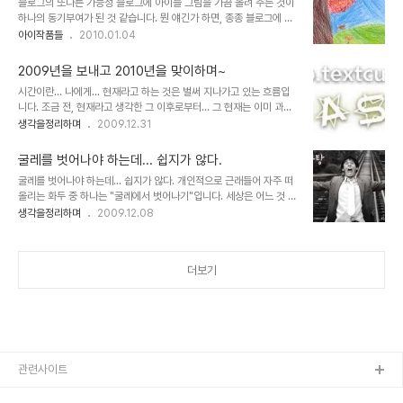
블로그의 또다른 가능성 블로그에 아이들 그림을 가끔 올려 주는 것이
죽이었던 영화 아바타에 대한 느낌과 생각들이 이제 좀 정리가 되어 그
하나의 동기부여가 된 것 같습니다. 뭔 얘긴가 하면, 종종 블로그에 아
내용들을 여러분들과 함께하고자 글을 올려봅니다. 00 프롤로그 아바
이들의 그림과 글을 올리곤 했는데, 그것이 계기가 되어서 그런건지 가
아이작품들
2010.01.04
타의 주제는 교감! 사헬루(나'비족 언어로 교감이라는 뜻)라고 할 수
끔 아이가 종이를 들고 옵니다. 물론 종이에 그림을 그려서... 그런데,
있습니다.하나의 생명체인 우주와 지구... 하늘의 사람들과 결전을 앞
문득 옳거니... 생각이 듭니다. 아이가 무엇이든 잘하게 만드는 방법은
두고 제이크 설리가 영..
2009년을 보내고 2010년을 맞이하며~
흥미를 부여하는 것이라고 생각합니다. 그런데 이렇게 자신이 그린 그
시간이란... 나에게... 현재라고 하는 것은 벌써 지나가고 있는 흐름입
림이 블로그에 올려져 어디에선가 누군가에게 보여지고 있다는 것에
니다. 조금 전, 현재라고 생각한 그 이후로부터... 그 현재는 이미 과거
대하여 생각하고, 이를 좋아하게 된다는 것은 결국 재미를 느끼고 있다
일테니까요. 그것이 시간일텐데... 새해가 시작되는 1월... 언제나 그러
생각을정리하며
2009.12.31
는 것인데... 그래서, 좋은 기록의 하나가 될 수 있고, 아이가 좋아서 가
하지만, 새해를 맞이하면서는 안팍으로 많은 일들과 변화가 있을 듯 누
져오는 그림들은 가급적 블로그에 올려줘야겠다고 생각을 했습니다.
구나 기대하곤 합니다. 그러나 언제나 그랬던것 처럼 어렴풋이 시간이
이렇게 하면 지금 초등학..
굴레를 벗어나야 하는데... 쉽지가 않다.
흘러 가물해질 무렵 현재의 흔적들은 그 역시 시간의 그 흐름 속에서
굴레를 벗어나야 하는데... 쉽지가 않다. 개인적으로 근래들어 자주 떠
또한 기억으로만 그렇게 남아 있게 될 겁니다. 새로운 시간을 마주하며
올리는 화두 중 하나는 "굴레에서 벗어나기"입니다. 세상은 어느 것 하
희망이을 말하지만 그것만을 믿고갈 수 있을까요? 그래야만 할까요?
나 변하지 않은 것 같으면서도 엄청난 속도로 바뀌어 간다는 역설적인
생각을정리하며
2009.12.08
테슬라의 말처럼 시간이 제어될 수 있는 가능성이 있다면... 그래서 적
느낌도 한 몫을 하는 듯 합니다. 얼마 전 "먹고 산다는 건"이라는 글에
어도 시간에 의해 내가 구속되지 않는다면 얼마나 좋을까요... 이런저
서도 잠시 인간의 굴레라는 표현을 했었죠. 정말입니다. 돌려 생각하면
런 생각의 꼬리가..
참으로 간단하고 이렇게 재미있게 살아갈 수 있는 곳이 우리가 살아가
더보기
는 세상인데... 세상 살이라는 틈바구니 속에 톱니 바퀴처럼 끼어 살아
가고 있는 모습을 마주하게 되면... 얘기는 달라집니다. 그렇다고 이것
이 항상 어느 특정한 사람.. 또는 나를 지칭하는 것만은 아님도 알고 있
습니다. 마치 배고파서 먹어야 하는 때와 맛을 느끼고 즐기기 위해 먹
는 기쁨은 이세상 ..
관련사이트