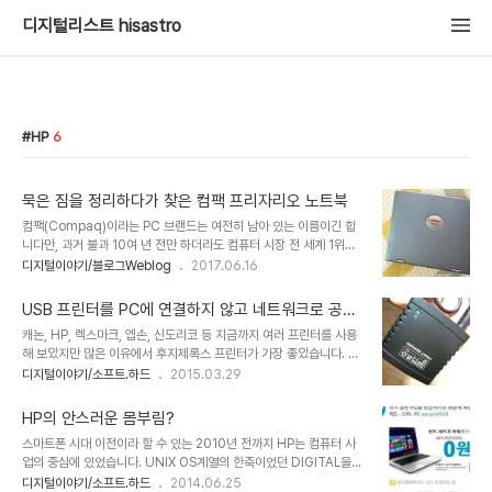
디지털리스트 hisastro
HP
6
묵은 짐을 정리하다가 찾은 컴팩 프리자리오 노트북
컴팩(Compaq)이라는 PC 브랜드는 여전히 남아 있는 이름이긴 합
니다만, 과거 불과 10여 년 전만 하더라도 컴퓨터 시장 전 세계 1위였
던 기업의 이름이었다는 건 얼마나 기억할지 모르겠습니다. 갑자기 10
디지털이야기/블로그Weblog
2017.06.16
년도 더 지난 지금과는 그리 관계도 없을 컴퓨터 회사 이름을 꺼낸 건
묵은 짐들을 정리하다가 예전 사용하던 노트북 하나를 발견했기 때문
USB 프린터를 PC에 연결하지 않고 네트워크로 공유
입니다. 시간이 빠르다는 건 아이들 커 온 모습을 생각하면서도 언제나
하기
캐논, HP, 렉스마크, 엡손, 신도리코 등 지금까지 여러 프린터를 사용
느끼는 거지만 이렇게 어떤 물건을 대하며 10년 그 이상의 시간도 금
해 보았지만 많은 이유에서 후지제록스 프린터가 가장 좋았습니다. 우
방이라는 사실을 다시금 확인합니다. 제가 컴팩을 접했던 건 인지도 면
선 저렴한 가격에 빠지지 않는 기능과 성능으로 인쇄 품질 무난하고,
디지털이야기/소프트.하드
2015.03.29
에서 컴퓨터 브랜드 중 가장 유명하면서 좋은 제품으로 이미 정평이 나
유지비용 또한 부담없었다는 점이 그랬습니다. 모든 평가란게 개인 편
있었던 때였습니다. 컴팩이 얼마나 대단했던 회사였는지는 다음과 같
차가 있을테니... 개인적인 평가가 그렇다는 겁니다. 최근 사용했던 프
은 수치가 말해줍니다. ■ 97년..
HP의 안스러운 몸부림?
린터는 CP205b로 대략 3년간 사용하면서 중간 중간 이런 저런 문
스마트폰 시대 이전이라 할 수 있는 2010년 전까지 HP는 컴퓨터 사
제가 있긴 했어도 큰 무리 없이 너무 잘 사용했습니다. 단점이라면 드
업의 중심에 있었습니다. UNIX OS계열의 한축이었던 DIGITAL을
럼일체형 프린터라서 교체할 수 없다는 건데... 사양에 표기된 것을 기
인수한 컴팩(Compaq)까지 흡수하며 누구도 넘보지 못할 전세계 컴
디지털이야기/소프트.하드
2014.06.25
준으로 3만장 전후를 사용할 수 있음을 믿고 2011년 구입하여 현재까