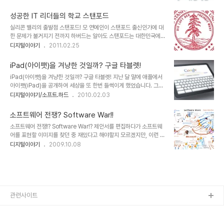
퓨터 산업 1위 제조업체였으니까요. 삼성전자가 현재와 같은 디지털관
지 너무나 잘 사용했습니다. 사무용으로 사용했던 CM305DF제품도
련 제조업의 기반이 될 수 있던 배경에도 HP가 자리하고 있습니다. 저
정말 좋았죠. 자동 양면 인..
성공한 IT 리더들의 학교 스탠포드
역시 HP 제품 애용자로 현재까지 사용한 노트북 대부분이 HP입니다.
실리콘 밸리의 출발점 스탠포드! 모 연예인이 스탠포드 출신인가에 대
그만큼 제품과 서비스에 어느정도 만족했던 겁니다. 그런데, 스마트폰
한 문제가 불거지기 전까지 하버드는 알아도 스탠포드는 대한민국에
시대로 변화되는 과정 속에 하드웨어 부문을 매각한다는 등 이상한 조
사는 사람들에게 보편적으로 잘 알려진 학교가 아니었습니다. 알고 있
디지털이야기
2011.02.25
짐을 보이기 시작하더니 언제부턴가 그 존재감은 온데 간데 없습니다.
다고 해도 이름정도나 들으면 아는 정도랄까요? 해외 유학 등에 관심
그리고 오늘 트위터 광고로 올라온 HP할인(보상)행사 내용을 접하고
이 없는 이상 그저 미국의 한 대학 정도로만 알고 있던 것이 사실입니
보니 지는 해라는 생각이 확..
iPad(아이팻)을 겨냥한 것일까? 구글 타블렛!
다. 더구나 머나 먼 나라의 대학에 대해 일반인들이 어디가 좋고 나쁘
iPad(아이팻)을 겨냥한 것일까? 구글 타블렛! 지난 달 말에 애플에서
다를 그리 심도있게 생각할 이유는 없었을 것이기에... 어쨌든 그 연예
아이팻(iPad)을 공개하여 세상을 또 한번 들썩이게 했었습니다. 그런
인의 진실 문제로 인해 많은 사람들이 스탠포드라는 대학교에 대해 음
데, 구글은 이전에도 그랬던 것처럼 조용히 소리 소문없이 오늘, 아니
디지털이야기/소프트.하드
2010.02.03
으로 양으로 알게된 계기는 되었던 건 확실해 보입니다. 하지만, 아직
어제 유튜브를 통해 구글이 생각하는 "Google's tablet UI
까지 그 스탠포드라는 학교가 IT 전 분야에 걸쳐 현재까지 전통적으로
concept demo"라는 제목으로 타블렛 컨셉 동영상을 공개하였습
힘을 발휘해 오고 있다는 사실은 그렇게 ..
소프트웨어 전쟁? Software War!!
니다. ▲ Google's tablet UI concept demo 조용히 공개가 되
소프트웨어 전쟁!? Software War!? 제안서를 편집하다가 소프트웨
었음에도 이미 조회수가 6만 건에 육박하고 있으니... 만일 애플처럼
어를 표현할 이미지를 찾던 중 재밌다고 해야할지 모르겠지만, 이런 이
공식화하고 언론플레이를 했다면 어떠했을까라는 생각도 문득 듭니
미지를 보게 되었습니다. 이러한 구도의 이미지를 구상한 이유가 무엇
디지털이야기
2009.10.08
다. 물론 아이팻은 거의 완성된 상태고 구글이 공개한 것은 컨셉 수준
인지 직접 확인할 수는 없지만, 그림만을 볼 때 충분히 이해가 가긴합
이니 섣불리 발표하는 것이나 명분에 있어서는 차이가 있을테니... 어
니다. 하지만 한편으로 세상이 이처럼 상호 적대적인 관점으로만 바라
쨌든, 공..
보아야 하는 것인지... 이미 당연하다고 느낄만큼 이러한 것들에 생각
없이 젖어 살아가고 있지만 그냥 지나쳐 버릴 수 없어... 저만 이러한
생각을 하는 것인지 확인하고자 포스팅을 해봅니다. 제 생각은 이렇습
니다. 아마도 저와 같은 생각을 하고 계신 분들도 많으리라 기대합니다
관련사이트
만... 어떠한 사안들에 있어서 그 표현이 점점 더 적대시 하고 구분지으
려 하며, 차별화에만 집중..