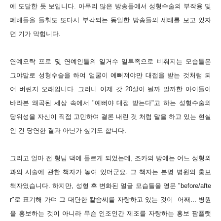
에 도달한 듯 보입니다. 아무리 많은 방송들에서 성형수술의 부작용 및
폐해들을 들춰도 또다시 부각되는 동일한 방송들의 세태를 보고 있자
면 기가 막힙니다.
연예오락 프로 및 연예인들의 일거수 일투족으로 비춰지는 모습들은
그야말로 성형수술을 하여 얼굴이 예뻐져야만 대접을 받는 것처럼 되
어 버린지 오래입니다.
그러니 이제 갓 20살이 될까 말까한 아이들이
바라본 왜곡된 세상 속에서 "예뻐야 대접 받는다"고 하는 성형수술의
당위성을 자신이 직접 고민하여 결론 내린 것 처럼 말을 하고 있는 현실
인 건 당연한 결과 아닌가 싶기도 합니다.
그리고 얼마 전 형님 댁에 들르게 되었는데, 조카의 방에는 어느 성형외
과의 시술에 관한 책자가 놓여 있더군요. 그 책자는 분명 병원의 홍보
책자였습니다. 하지만,
성형 후 변화된 얼굴 모습들을 영문 "before/afte
r"로 표기해 가며 그 대단한 칼솜씨를 자랑하고 있는 것이 어째... 병원
을 홍보하는 것이 아니라 무슨 인조인간 제조를 자랑하는 홍보 팜플랫