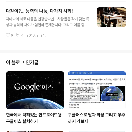
은 그 무엇보다도 우리가 기억해야 할 역사입니다. 침략자
다같이?... 능력의 나눔, 다가치 사회!
를 향한 민의로 발의된 자발적 항거로써 그 자체만으로 숭
글 내용
고함을 남긴 기념비적인 날이니까요. 분명 대한민국 사람
저마다의 서로 다름을 인정한다면... 사람들은 각기 갖는 특
이라면 그 어느 날 보다도 뚜렷이 기억해야 할 기념일이라
성과 능력의 차이가 엄연히 존재합니다. 그리고 이를 충분
고 생각합니다. 삼일절... 3.1독립운동 하면 떠오르는 기억
히 이해하고 인정하여야 합니다. 하지만 이러한 사실을 명
들은 대부분 학교에서 배운 것들인데... 가장 많이 떠오르는
9
4
2010. 2. 24.
확히 알고 있음에도 우리는 종종 이를 쉽게 망각해 버리
건 아무래도 민족대표 33인이라던가, 3.1 독립선언문, 유
죠... 그리고 이것이 나 보다는 타인에게 적용하는 빈도가
관순 누나 정도가..
많다는데 심각성이 있습니다. 그것도 힘의 흐름으로 점철
됩니다. -어른이 아이에게... 상사가 부하에게... 등등- 물론
저마다 지닌 그 사람만의 잠재적 능력을 최대한으로 끌어
이 블로그 인기글
올리기 위하여... 특정 상대와의 비교를 통한 자극과 격려로
써 긍정적 변화를 유도 -최근 인기를 끌었던 드라마 "공부
의 신"과 같은 일들이 이 사회에 보편적으로 일어날 수 있
다면...- 하는 것이라면 좋은 일이라고 할 수 있겠지만, 대부
분 경쟁적 잣대 -또..
한국에서 막혀있는 안드로이드용
구글어스로 달과 화성 그리고 우주
구글어스 설치하기
까지 가보자