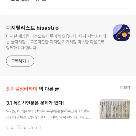
로그 정보
디지털리스트 hisastro
디지털 세상은 나눔으로 이루어져 있습니다. 마치 사람人이라
는 글자처럼... 따끈따끈한 디지털 기기처럼 따스한 마음으로
함께하고자 합니다.
구독하기
더보기
생각을정리하며
의 다른 글
3.1 독립선언문은 문제가 있다!
글 내용
읽기도 어려운 독립선언문, 누구에게 들려주고자 한 것일
까? 91년째를 맞는 3.1절 이라지만, 날씨 탓인지 그저 조용
하게 지나가는 듯 합니다. 어찌 생각해 보면... 지난 세월의
4
14
2010. 3. 1.
그동안도 별 생각없이 그저 하루 쉬는 날 정도로 의미가 퇴
색되고 있는 건 아닌지 모르겠습니다. 그러나, 3.1독립운동