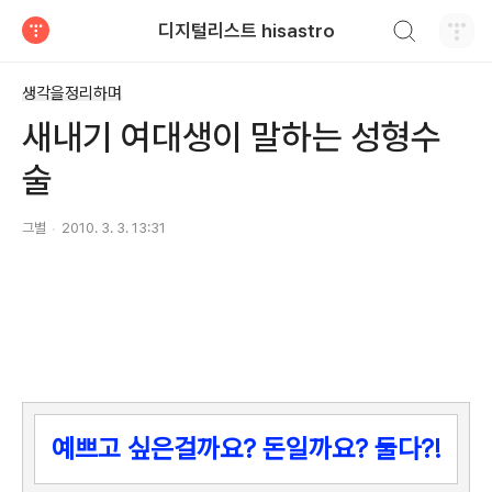
검색하기
디지털리스트 hisastro
티스토리
생각을정리하며
새내기 여대생이 말하는 성형수
술
그별
2010. 3. 3. 13:31
예쁘고 싶은걸까요? 돈일까요? 둘다?!