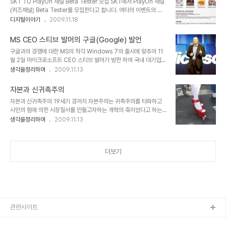
SKT TU PlayOn 채널 Beta Tester 모집 SKT에서 PlayOn 채널
니다. 그러니까 사람들은 자신이 사용하는 언어를 통해 생각을 하게 된
(퀴즈채널) Beta Tester를 모집한다고 합니다. 여타의 이벤트의 경
다는 것을 의미하기도 합니다. 또한 사람은 그 지역 또는 집안의 종교
우 특정한 몇 명에게 혜택을 주지만, 선발 인원이 200명이나 되고, 미
디지털이야기
2009.11.18
에 따라 대부분은 그 종교를 믿게 됩니다. 그 속엔 의심 따위가 자리 잡
션을 모두 수행하면 30분의 무료통화권도 준다고 합니다. 그리 어려
을 공간이 존재하지 않거나 있다하더라도 부정하기는 결코 쉽지 않습
운 미션도 아닌 듯 하니 가볍게 참여하고 무료통화 30분을 가져 가는
니다. ▲ 사람은 각자 환경에 따라..
MS CEO 스티브 발머의 구글(Google) 발언
것도 괜찮아 보입니다. 보통 캐쉬백이 1천원 당 1포인트니까... 이러한
구글과의 경쟁에 대한 MS의 착각 Windows 7의 출시에 맞추어 11
캐쉬백으로 산정하면 무료통화 30분은 작은 게 아니라는 생각도 듭니
월 2일 마이크로소프트 CEO 스티브 발머가 방한 하여 국내 대기업
다. ^^ 물론 저의 생각입니다. SKT를 사용하고 계시고 위성DMB TU
CIO 및 임원진들을 초청, 오찬간담회를 갖었는데, 이자리에서 "구글
생각을정리하며
2009.11.13
를 사용하시는 분들은 참여해 보시는 것도 괜찮지 않나 생각합니다. 사
과 마이크로소프트의 경쟁구도에 대하여 어떻게 생각하느냐?"라는 질
실... 개인적으론 이런 이벤트 보다 빨리 좋은 데이터 요금제가 나..
문에 "구글은 아직 우리의 경쟁자가 될 준비가 안되어있다."라는 답을
자본과 신귀족주의
하였다고 합니다. ▲ Microsoft CEO Steven Anthony Ballmer
자본과 신귀족주의 19세기 경까지 자본주의는 귀족주의를 타파하고
그리고 덧붙여 "마이크로소프트는 범용성이 높은 제품을 대량으로, 저
시민의 힘에 의한 시장질서를 만들고자하는 개혁의 축이었다고 하는
렴하게 공급한다는 원칙으로 소비자에게 보다 혁신적이고 개방적이
데... 자본은 또다른 힘의 부조리로 변질되고 있음을 우리의 현실은 보
생각을정리하며
2009.11.13
며, 기업이 지닌 IT자산과 폭넓은 호환이 이뤄질 수 있도록 한다."라고
여주고 있습니다. 자못 이것이 왜곡된 체제하의 우리에게만 해당되는
했다고 하는데... 저는 개인적으로 좀 갸우뚱해 집니다. MS가 개방적
현상이고, 이야기 일지는 모르겠으나, 지금 우리들이 살아가고 있는
이다? 저렴하..
21세기는 재벌과 권력의 유착이라는 혼맥지도
더보기
(http://blog.naver.com/hyoungwk?
Redirect=Log&logNo=10018230331)를 거론하지 않더라도
새로운 귀족이 형성되어 있으며, 또한 그에 따르는 생존을 갈구해야만
하는 어쩔 수 없는 노예적 모습이 존재하고 있음은 부인할 수 없는 사
실입니다. 사람이 아닌 돈에 의해서... 권력에 치우쳐 돈을 좌우하던 ..
관련사이트