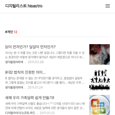
디지털리스트 hisastro
개인
12
닭이 먼저인가? 달걀이 먼저인가?
아시는 분~!! 죄를 짓는 것은 나쁜 일입니다. 그렇다면 죄를 지을 수 있
는 환경이란 어떻게 생각해야 할까요? 세상이 복잡함으로 어디서 부터
어떻게 실타래를 풀어가야 할지 쉽지 않은 답이지만, 우리는 사람이라
생각을정리하며
2011.03.28
는 관점에서 죄를 논하기에 앞서 사람들의 행동적 유발에 대한 전후 좌
우의 정황에 대해 먼저 꼼꼼히 살펴야 하지 않을까 생각합니다. 이미지
8대2 법칙의 진정한 의미...
출처: www.cleanerseas.com 헤게모니 세상이다 보니, 어쩌면 누
8 없이는 존재할 수 없는 2!! 무엇인가를 생각하고, 끊임없이 갈등하
군가가 불특정 다수의 생활에 관여하고 그 불특정 다수의 생활이 여유
며 그렇게 끝없는 꼬리를 물고서 어디론가 나를 몰아... 세상은 자뭇 바
가 없는 환경으로 유도함으로써 불특정 다수가 무엇인가에 얽매이는
쁘게 보이고, 무엇인가 대단히 중요한 것 같아 보이지만 어찌보면 지금
생각을정리하며
2011.01.24
삶이 되도록 하여(돈과 같은 생활의 수단을 삶의 목표로 살아가도록
이세상은 한가지의 그릇된 명제 속에 사로잡혀 진정 보아야할 진실은
함으로써) 자신들의 통제 아래 있을 수 밖에 없도록 하고 있는지도 모
놓고만 있어 보입니다. 권력과 부라고 하는 두가지 자본주의가 지닌 상
를 일입니다. 아니 어떤 ..
새해 우리 가족달력 쉽게 만들기!!
징의 상호적 상관관계는 과거, 권력으로부터 부를 만드는 토대인줄 알
새해 우리 가족달력 선물도 좋습니다~! ^^ 디지털 시대가 되다 보니 예
았고, 또 역시 실제로 그러했지만, 현재를 살아가는 우리들에게 더이상
전에 비해 연말이 되어도 새로운 달력에 대한 생각들이 많이 덜한 것은
그 권력은 부를 앞선 힘은 못되는 것 같습니다. 결국 권력과 부의 자리
사실입니다. 하지만, 노무현 대통령 기념 달력이라던지, 무한도전 등
디지털이야기/소프트.하드
2011.01.22
는 바뀌었다고 보아야 할 듯 합니다. 부에 의해 만들어진 권력이 발휘