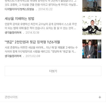
팟캐스트가 본격적으로 국내에 정착한지 약 3년여가 흘렀습니다. 그
에... 남에 떡이 커 보인다고 다른 나라 최고 권력자들의 -우리네 환경
것도 공중파, 그 이상을 견줄 만큼 이라고 생각되는게 무리도 아닐정도
에서는 상상하기 어려운- 좋은 모습을 접하게 되면 그렇게 부러울 수
입니다. 그리고 이러한 배경에 "나는 꼼수다"의 열풍이 있었다는 사실
디지털이야기/팟캐스트방송
2014.10.22
가 없습니다. 물론 만족스럽지는 못하지만 지금과 비교할 때 노통은 그
도... 이 모든 것이 저만의 생각은 아닐 겁니다. ▲ 리뷰 55,370개에
나마 그러려 했다는 점은 그리움이 되기도 합니다. 어쨌든... 우연히 보
별이 5개인 유일무이한 팟캐스트의 전설 "나는 꼼수다" 강한 멘탈로
게 된 아래의 사진 한장은..
세상을 지배하는 방법
두번째라면 서러워할 것 같은 팟캐스트 방송 "그것은 알기 싫다"가 시
인문학 강의로 유명하신 최진석 교수님의 공개 강의에서 스스로 주인
작된 것도 그 즈음인 2012년 10월 12일 -대선을 불과 2개월 여를 남
이 되는 법에 대해 들은 적이 있습니다. 요지는 잘 살 수 있는 것의 해
겨둔 시점-이었습니다. 그 첫 방송 이후 한 회도 거르지 않고 들었는
답, 그건 자기 기준을 가져야 한다는 주장이었습니다. 워낙 달변가시고
생각을정리하며
2014.10.18
데... 그 이유를 구체적으로 생각해 보진 않았지만 아마도 "나는 꼼수
그 이상의 지식을 갖추셨기 때문에 말씀 한마디 한마디가 상당히 설득
다"의 상실감?을 채워줄 만큼의 아우라를 풍겼기 때문이었던 것 같습
력 있게 느껴졌지만, 이내 시간이 흐를수록 그 생각에 대한 접점은 멀
니다. 나이로 따지..
"맷값" 2천만원과 죗값 징역형 1년6개월
어지는 기분이었습니다. 그래서 왜 그랬을까??를 생각해 보았습니다.
서로 존중하는 따뜻한 세상을 바라며... 지난 해 말 재벌家 2세라는 수
그러니까 본 포스트는 그것에 대해 나름 생각한 이유를 정리하고, 어느
식어와 함께 야구방망이로 사람을 때리고도 "정당하게 '맷값'을 지불?
분들이라도 생각을 나눴으면 하는 바램으로 남기는 글입니다. 뭐~ 그
했다"하여 나라를 시끄럽게 했던 일이 있었습니다. 얼마 전의 일이니
생각을정리하며
2011.02.08
렇지 않은 글이 어디 있겠습니까마는... ^^; 최진석 교수님께서 하신 말
다들 기억하실 겁니다. 그 사건에 대한 1차 판결이 오늘 났습니다. 저
씀은 공감하기에 충분하다는 것을 부인할 수 없습니다. 문제는 그 기준
는 이 사건과 관련하여 몇몇 사안들과 함께 "법과 원칙의 천박한 논리
을 누구나 갖기란 어려운 구..
그리고 돈"이라는 제목의 글을 발행했었습니다. 그 글에서 저는 그간
더보기
보아왔던 선례들을 바탕으로 판결이 어떻게 나올지를 예상했었고, 그
결과를 지켜보겠다고 했습니다. 여러 경로를 통해 이미 많은 분들이 아
시다시피 재판(서울중앙지법 형사8단독 이관용 판사) 결과는 징역 1
년 6개월이 선고 되었습니다. 이와 관련한 이전 글에서 제가 예상했던
바 -그간 비슷한 사례를 하..
관련사이트