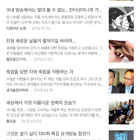
야 나름의 판단이 있었을지 몰라도 교육 현장에서 아이들에게 이를 가
다. 그러나 역시 타성적 표현이라 생각해 멀리하고 싶은 말입니다만,
르치던 선생님들은 제시된 교육 지침을 그저 따랐을 뿐이라고 말이죠.
그의 정치적 행보와 발언들을 보면 지나..
국내 방송에서는 절대 볼 수 없는.. 인터넷이니까 가능
어느 정도 살다 보니 (듣고, 보고, 경험해 오면서) 나름의 판단 근거를
한~!!
한 나라를 대표하는 이를 치켜세우지는 못할망정 조롱하고 못잡아 먹
통해 결론을 도출해 내곤 합니다. 어린 시절 약육강식과 힘의 원리를
어 안달이 나야 하나라는 자조가 들기도 합니다. 하지만 그러한 생각이
가르치려 했던 이들의 의중이 그리 좋은 건 아니었다는 생각은 어렴풋
오래 갈 수가 없는 현실... 진실이 조금도 느껴지지 않고, 나라를 대표
타임라인 논평
2016.07.16
하지만 그런 차원입니다. 솔직히 약육강식과 힘의 원리란 쉽게 풀어서
한다는 자리를 권력으로 아는 듯한 모습에서.. 또한 자신은 마치 높고
"힘센 놈이 장땡인 세상이니 알아서 기어라"라는 걸 가르친 것이나 다
지엄한 척 하고 일반인들과는 확연히 구분되는 특별한 존재로 인식하
름없습니다. 이런 무지막지한 걸 아..
진정 새로운 날들이 펼쳐지길 바라며...
는 듯 행동하는 모습에서 욕지거리가 튀어나오지 않는 게 외려 이상한
새해를 맞이하며 모두가 새해에 대한 희망을 기원하고 소망합니다. 그
일이 아닐 수 없습니다. 아편인지 종편인지 전혀 상식적이지 않은 부칸
런 마음들은 새해가 지난해와 기본적으로 다르다는 생각이 바탕에 있
조선TV같은 방송 뉴스에서 그 곳의 위대한 지도자라 호칭되는 최고
기 때문일 겁니다. 이전 포스트에서도 잠시 언급한 것이기도 합니다만,
짧은글긴기억...
2016.01.02
권력자를 찬양하는 것과 동급으로 맞먹는 보도를 보고 있으면 정말로
제 생각은 다릅니다. 시간은 그저 숫자에 불과한 형식을 뿐 그건 중요
여기가 어딘가 혼란스럽기까지 합니다. 아마도 아래는 그 대표적인 보
한 것이 아니라고 말이죠... 중요한 건 마음가짐이라고...뭐~ 다들 하는
도 장면이 아닌가 싶습니다. 그런데,..
죽임을 당한 자와 죽음을 악용하는 자
그 희망을 기원하는 것 자체는 다르지 않다고 할지 모르겠으나...이미
수많은 사람들이 살아가는 이 세상. 억을 넘어 조조조 하니 그리 큰 숫
지 출처: betanews.com 재밌는 건 당연하다고 생각될 만큼 언제나
자도 아니라고 생각될지 모르지만 70억 명을 추산하는 지구상의 사람
희망에 지나지 않는 허튼 바램이 늘상 공허하게 돌아옴에도 변함없이
들... 그 숫자로 보자면 살아오면서 만나는 사람들이란 그리 많은 것도
생각을정리하며
2015.04.15
매번 그러하다는 겁니다. 물론, 그래서 살아가는 것이긴 할겁니다. ㅠ.
아닙니다. 하지만 그 만남 속에서 오만군상들의 공통적인 몇가지 특징
ㅠ 그러나 한번 생각할 필요는 있다고 봅니다. 그 희망이란 욕망과 탐
들이 점철되기 마련입니다. 때때로 존경과 경외감 마저 들게 되는 위인
욕이 아니었는지... ..
세상에서 가장 아름다운 권력의 모습?!
들이 있는가 하면 뻔뻔함이 아니고서는 설명되지 않는 최악의 저질들
국가를 위한... 수많은 수식어는 어릴적 무슨 뜻인지도 모르면서 당연
을 만나기도 합니다. 이는 쉽게 단정짓 듯 말할 수 있는 사안은 아니라
한 것으로 생각했던 적이 있었습니다. 지금은 국가란 무엇인가를 먼저
서 -위대하다 할 수 있는 관점의 차이로 인해 존경이 때론 문외한으로
생각하고 국가의 의미를, 그 본질을 갈구하게 되었다는 사실이 다행이
좋은글
2015.04.02
비칠 수 있고, 뻔뻔함이 도리어 세상 순리에 맞는 처세로 보일 수 있으
라 하지 않을 수 없습니다. 마찬가지로 권력이 왜곡되어 그렇지 결론적
니- 그 내용을 절절히 이렇다 저렇다 할 수는 없습니다. 다만, 포스팅
으로 권력이란 좋은 일을 잘 하기 위한 수단에 다름이 아님을 압니다.
이란 어차피 개인적 생각과 ..
그것은 알기 싫다 100회 특집 공개방송 참관기
그럼에도... 아직 그러한 올바른(?) 권력을 아직 경험하지 못한 까닭