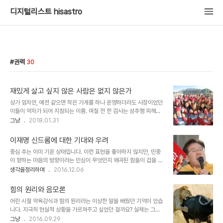
디지털리스트 hisastro
권력
30
재밌게 살고 싶지 않은 사람은 없지 않은가
상가 임차인, 예전 같으면 작은 가게를 하나 운영하더라도 사장이었던
이들이 약자가 되어 지칭되는 이름. 며칠 전 한 검사는 성추행 피해를
만천하에 공개하여 파문을 일게 했습니다. 무소불위(위가 아닌 아래를
그냥
2018.01.31
향한 것이었겠지만)라는 수식어가 어울리는 그 속에서 조차 어김없이
약자가 등장한 겁니다. 근데, 문득 진짜 약자는 이제 그 약자라는 말도
이재명 신드롬에 대한 기대와 우려
허용되지 않는 건가 우려스럽기도 합니다. 최근 뉴스타파는 도심 속 청
중심 추는 이미 기운 상태입니다. 이런 표현을 좋아하지 않지만, 민중
소 노동자들을 동행 취재하며 그들의 살인적인 노동 현실을 보도했습
이 향하는 마음의 방향이라는 민심이 무엇인지 왜곡된 힘들이 겁을 먹
니다. 도시의 유령들이라는 제목의 기획 시리즈물의 첫 방송이었는데,
고 있는 모습을 통해 이는 분명한 사실임을 알 수 있습니다. 이런 와중
생각을정리하며
2016.12.06
그 취재 인터뷰에 응했던 한 청소 노동자는 "개혁은 밑에서 일어나는
에 주목받는 인물이 있습니다. 바로 이재명 성남시장입니다. 인물을 말
것이지 위에서 해주는 것이 아니라는 생각에 이런 인터뷰도 한다"고
하고자 하는 건 아닙니다만, 짧게 전제는 하고 이야기를 전개해야 할
했습니다. 이번 성추행 피해 검사도..
힘의 원리와 음모론
것 같습니다. 닭과 쥐와 같은 동물과 비교할 인물은 아니라는 것을 말
어린 시절 약육강식과 힘의 원리라는 이상한 말을 배웠던 기억이 있습
입니다. 이재명 성남시장의 정치적 행보 이전에 기초지방단체의 수장
니다. 지극히 현실적 상황을 가르쳐주고 싶었던 걸까요? 실제는 그랬
으로써 시민 행정에 누구보다 앞선 지도자라는 점은 인정하지 않을 수
을 겁니다. 당시 교육 정책을 입안하고 교과서 내용을 집필했던 이들이
그냥
2016.09.29
없습니다. 그가 지지받는 이유도 이를 바탕으로 한다고 할 수 있습니