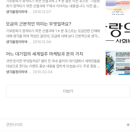
기부문화가 정착되기 위한 선결과제 2 ※ 본 글은 이전 포스트 "기분문
회라고 달려드는 것을 경계해야 한다는 점 입니다. 특히 종교의 기치를
화가 정착되기 위한 선결과제 1"에서 이어지는 내용입니다. 이전 글을
내걸고 -또는 이를 교묘히 숨기며- 사회복지를 앞세워 선교활동에 매
읽지 않으셨다면, 내용의 이해를 위하여 이전 포스트를 먼저 읽어보시
생각을정리하며
2010.12.07
진하거나 사욕을 채우는 모습은 정말이지 그것이야 말로 안될 일이라
길 당부드립니다. 제가 이글을 쓰며 우려스러운 건 어느 특정 모금기관
고 생각합니다. 참고 글 ☞ 모금 단체들 - 종교성향 분류 참고기사 ☞
의 문제가 불거짐에 따라 전체가 왜곡되어 호도되는 분위기와 이를 호
사회복지공동모금회 비리 꼼꼼히 들여다보..
모금의 근본적인 의미는 무엇일까요?
기삼아 경쟁?의식을 지닌 그리 다를 바 없는 모금단체들이 이번이 기
기부문화가 정착되기 위한 선결과제 1 ※ 본 포스트는 모금관련 단체에
회라고 달려드는 것을 경계해야 한다는 점 입니다. 특히 종교의 기치를
대해 생각을 하며 적었던 글인데, 모금에 대해 보다 근본적으로 생각해
내걸고 -또는 이를 교묘히 숨기며- 사회복지를 앞세워 선교활동에 매
보고자 하는 의미에서... 그리고 연말연시(그러나 저는 연말연시 모금
생각을정리하며
2010.12.06
진하거나 사욕을 채우는 모습은 정말이지 그것이야 말로 안될 일이라
에 반대합니다.) 를 맞아 많은? 분들이 그 분위기에 의해 익숙해졌다고
고 생각합니다. 참고 글 ☞ 모금 단체들 - 종교성향 분류 참고기사 ☞
할 수 있는 모금 시기?에 맞추어 함께 생각할 수 있다면 좋겠다는 바램
사회복지공동모금회 비리 꼼꼼히 들여..
어느 대기업의 세계일주 마케팅과 돈의 가치
에서 그 내용 일부를 수정, 재발행하는 글입니다. 제가 이글을 쓰며 우
과연 돈이란 무엇일까요? 얼마 전 국내 굴지의 대기업에서 세계인들을
려스러운 건 어느 특정 모금기관의 문제가 불거짐에 따라 전체가 왜곡
대상으로 한다는 이벤트 홍보 내용을 접하게 되었습니다. 주로 중동 쪽
되어 호도되는 분위기와 이를 호기삼아 경쟁?의식을 지닌 그리 다를
에 촛점이 맞춰진 듯 보였지만... 이벤트의 골자는, "80일간 세계 여행
생각을정리하며
2010.02.04
바 없는 모금단체들이 이번이 기회라고 달려드는 것을 경계해야 한다
을 하게 된다면 무엇을 하겠는가?"라는 물음에 대하여 수필 형식 또는
는 점 입니다. 특히 종교의 기치를 내걸고 -또는 이를 교묘히 숨기며-
UCC 동영상을 제작하여 해당 이벤트 웹사이트에 등록을 하면, 참여
사회복지를 앞세워 선교활동..
한 사람 중 6명을 선발해서 우리 돈으로 약 1억 원의 여행경비와 80
더보기
일간 탑승 횟수에 관계없이 어디서든 자유롭게 비행기를 탈 수 있는...
그것도 비즈니스석의 항공권을 지원한다는 겁니다. ▲ 세계일주 이벤
트 홍보 이미지 이벤트의 내용은 쥘 베른의 소설 80일간의 세계일주
를 연상케 하면서도... 어딘가 소설과는 엄청난 차이가 느껴졌습니다.
아니 뭐랄까... 단순히 ..
관련사이트