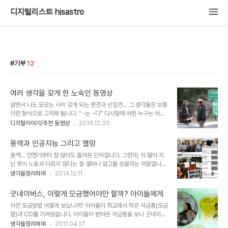
디지털리스트 hisastro
기부
12
여러 생각을 갖게 한 노숙인 동영상
살면서 나도 모르는 사이 갖게 되는 편견과 선입견... 그 생각들은 보통
이런 형식으로 고착화 됩니다. "~는 ~다" 다시말해 어떤 누구는 어떻
다고 쉽게 단정 짓게되는... 그러한 것들이 모두 틀린 말이라고 할 수는
디지털이야기/추천 동영상
2014.12.30
없겠지만 그렇다고 단편적인 그러한 표현들이 적절하다고 하기엔 무
리가 있어 보입니다. 예를들어 "가난한 사람은 게으르다" 라는 말이 그
용역과 인공지능 그리고 멸망
렇습니다.반대로 "부자는 부지런하다"라는 말은 어떨까요? 이미지 출
용역... 언젠가부터 참 많이도 들어온 단어입니다. 그런데, 이 말이 지
처: galleryhip.com 너무 당연하게 느껴지는 단편적인 예라서 무엇
닌 뜻이 노동과 다르지 않다는 걸 얼마나 알고들 있을지는 의문입니다.
이 문제인지 잘 와닿지 않을 수 있습니다. 하지만, 알고 보면 편견과 선
워낙 용역과 관계된 일들이 많은지라 대략 감은 잡고들 있겠지 싶지만
생각을정리하며
2014.12.11
입견은 대부분 단편적이라서 보다 쉽게 단정하게 만들고, 확신을 갖게
말이죠. 어감으로 보자면 '노동'이란 순수한 느낌인 반면, 용역은 왠지
하는 오류를 범하기 쉽습니다. 때문에 이러한 편견과 선입견은 세상을
순수한? 노동을 사고파는 느낌이랄까요? 좀 품격(?)있게 표현해서 경
나쁘게 하는 근..
굿네이버스, 이렇게 모금했어야만 할까? 아이들에게
제용어적인~ 뭐 그런 것이라고 생각됩니다. 인정하고 싶지 않지만, 노
이런 모금방법 어떻게 보십니까? 아이들이 학교에서 작은 저금통(모금
동이라는 것이 사고파는 속에 내재된 것이라고 할 수 있으니 우선 그렇
함)과 CD를 가져왔습니다. 아이들이 받아온 저금통을 보니 굿네이버
다고 하겠습니다. 다만, 그 노동에 대해 가치를 얼마나 부여하느냐에
스라는 사회복지단체에서 "지구촌나눔가족, 100원의 기적"이란 주제
생각을정리하며
2011.04.17
따라 그 사회가 부실한지 안정적인지 결정짓는 토대가 된다는 건 언급