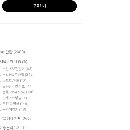
구독하기
log 칸칸
(2088)
지털이야기
(885)
스맡초보길잡이
(63)
스맡폰&모바일
(242)
소프트.하드
(101)
유용한생활정보
(97)
블로그Weblog
(108)
팟캐스트방송
(6)
추천 동영상
(146)
음악이야기
(48)
각을정리하며
(366)
가엮는이야기
(11)