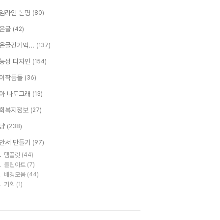
임라인 논평
(80)
은글
(42)
은글긴기억...
(137)
능성 디자인
(154)
이작품들
(36)
아 나도그래
(13)
회복지정보
(27)
냥
(238)
안서 만들기
(97)
템플릿
(44)
클립아트
(7)
배경모음
(44)
기획
(1)