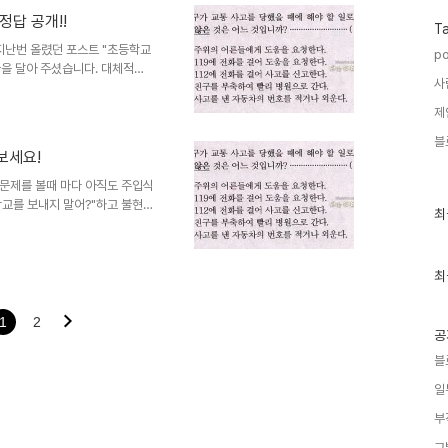
 못한 천명 또는 그 이상을 먹여
정답 공개!!
 그 보는 관점에 따라서는 그렇
T
어떻게 그대로의 진실이 되어..
 지난번 올렸던 포스트 "초등학교
po
글을 달아 주셨습니다. 대체적으
사
 약속드린대로 오늘 그 답을 공
하지 않다는 생각이었지만, 더구나
제
험문제 한번 맞춰보세요!!" 글에
블
상기의 문제는 그 자체로 모순이
보세요!
수 있는 사안이 아니며, 어린 아
라 주관식 답안을 통해 ..
 문제를 볼때 마다 아직도 주입식
학교를 보내지 말어?"하고 불현듯
최
최
 일 전 가져왔었습니다. 전 나름
근
답인지 알 수 없더군요... 그래
글
과
명을 하고 그렇게 일단락을 지었
인
최
글쎄... 제가 말한 건 완전 틀린 답
기
말 문제다 싶습니다. 더 했던 건 답
글
1
2
공
블
일
부
그