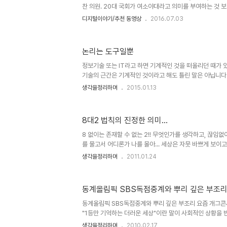
아니니까요..
찬 의원. 20대 국회가 여소야대라고 의미를 부여하는 것 
있다는 사실이 제겐 더 큰 의미라는 생각을 갖게 합니다. 
디지털이야기/추천 동영상
2016.07.03
철면피는 그나마 아니었기 때문일지 모릅니다. 하지만 그렇
건 노회찬 의원의 논박 때문이라고 볼 수 있으므로 옹색하니
지 않을까 싶습니다. 당사자 입장에서 처음부터 순순히 인정
논리는 도구일뿐
법제사업위원회에서 질의하고 있는 노회찬 의원(이미지 출처:
법제사법위원회 대법원 업무보고 자리에서 있던 일입니다.
정보기술 또는 IT라고 하면 기계적인 것을 떠올리던 때가 
보이는 ..
기술의 근간은 기계적인 것이라고 해도 틀린 말은 아닙니다
기에 들어서는 것이라서 그런지는 모르겠으나 정확히 설
생각을정리하며
2015.01.13
것이 근간의 기술만이 아님을 많이들 이해하고 있어 보입니
지 않고서는 살기 어려운 시대니 그럴만도 합니다. 이렇게
일환이고 사용하는 것이니 말이죠. ^^ 이미지 출처:
8대2 법칙의 진정한 의미...
morethansweetpotatoes.wordpress.com 
야 한다. 그런데, 그 논리적이라는 것이 생각을 기반으로 하
8 없이는 존재할 수 없는 2!! 무엇인가를 생각하고, 끊임
리를 펼쳤을 땐 사뭇 다른 결과 또는 기..
를 물고서 어디론가 나를 몰아... 세상은 자뭇 바쁘게 보이고
아 보이지만 어찌보면 지금 이세상은 한가지의 그릇된 명제
생각을정리하며
2011.01.24
진실은 놓고만 있어 보입니다. 권력과 부라고 하는 두가지
상관관계는 과거, 권력으로부터 부를 만드는 토대인줄 알았고
현재를 살아가는 우리들에게 더이상 그 권력은 부를 앞선 힘
동계올림픽 SBS독점중계와 뿌리 깊은 부조
력과 부의 자리는 바뀌었다고 보아야 할 듯 합니다. 부에 
의 에너지는 한쪽 방향만을 향하고 있음이 이를 증명하고 있
동계올림픽 SBS독점중계와 뿌리 깊은 부조리 요즘 개그콘
"1등만 기억하는 더러운 세상"이란 말이 사회적인 상황을 
통은 그냥 웃고 넘기지만, 아마도 많은 이들이 웃고 지나칠
생각을정리하며
2010.02.17