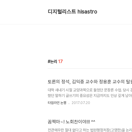
디지털리스트 hisastro
논리
17
토론의 정석, 김익중 교수와 정용훈 교수의 탈
대학 새내기 시절 교양과목으로 들었던 문장론 수업. 당시
했던 말하기 글쓰기의 중요성은 지금까지도 인상 깊게 남아 
는 표현의 능력이 왜 필요한지를 구체적으로 배우고 생각할
타임라인 논평
2017.07.20
때문입니다. 그러나 말 잘하고 글 잘 쓰는 이들이 넘쳐 나 
고 글 쓰는 것과 달리 대척점의 상대를 두고 자신의 주장을
하는 과정은 차원이 다르다고 봅니다. 아무래도 주장하는 
꼼짝마~! 노회찬이야!!! ^^
분이 쉽게 드러날 뿐만 아니라 자신이 주장하는 근거와 상
자신의 주장이 왜 더 합당하고 맞는지 설득하는 건 보통의 
전관예우란 절대 없다고 하는 법원행정처장(고영한)을 논리