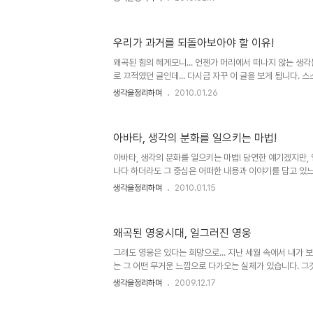
렇게 유행이 되고 있는 것은 아닌가 싶습니다. 그리고 얼마
격에서는 '디지털이 편리하지만 좋은 것은 아니라는 것'을
용의 대사와 자막을 흘려 보내면서 영웅이 많았던 그 아날
우리가 과거를 되돌아보아야 할 이유!
상하는 출연진들의 모습에서 '정말이지 이건 말도 안된다'고
들이 아날로그에 대한 잘못된 이해를 하고 있다는 생각과 함
왜곡된 힘의 헤게모니... 언젠가 머리에서 떠나지 않는 생
의 자격"이..
로 끄적였던 글인데... 다시금 자꾸 이 글을 보게 됩니다. 
켜야 할 것들이 아닌가 하는 생각에서... 진정으로 민중이 눈
생각을정리하며
2010.01.26
실, 어떤 사람이고 본디 나쁜 이는 없으리라 생각합니다.결국
게 됨에 따라 허울의 욕망에 의해 그렇게 된 것일 겁니다.
각합니다. 하지만 그 그릇된 헤게모니가참으로 많은 사람들
아바타, 생각의 분화를 일으키는 마법!
다. 이 땅의 암울했던 근대사에 대하여 어줍잖은 지식으로
저 나열한 것에 불과하지만... 우리와 우리 후세들이 살아갈 
아바타, 생각의 분화를 일으키는 마법! 당연한 얘기겠지만,
나다 하더라도 그 중심은 어떠한 내용과 이야기를 담고 있
겁니다. 몇해 전 수백억의 제작 비용을 홍보의 전면에 내
생각을정리하며
2010.01.15
다며, 나라가 온통 시끄러웠던 심형래 감독의 영화 "디워"
합니다. 물론 이상한 논리들로 찬반이 엇갈리며 지저분하게
않지만... 이야기 또는 내용과 전달하고자 하는 메시지 등은
왜곡된 영웅시대, 일그러진 영웅
있습니다. 때문에 아무리 영화가 멋진 기술과 영상으로 채
할 기본 뼈대가 없다면... 이는 영화로써의 가치를 상실하
그래도 영웅은 있다는 희망으로... 지난 세월 속에서 내가 보
되고..
는 그 어떤 무거운 느낌으로 다가오는 실체가 있습니다. 그
하여 세상을 구한다는 등의 신화같은 것이라 할 수 있는데,
생각을정리하며
2009.12.17
엄청난 힘이 작용하는 신화와도 같아서 세상을 포장하는 방
(口傳)과 책을 통하여- 을 동원하여 그 쉽지 않은 표현을