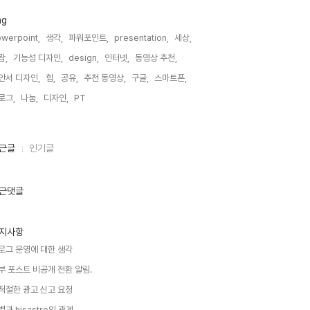
ag
werpoint,
생각,
파워포인트,
presentation,
세상,
람,
기능성 디자인,
design,
인터넷,
동영상 추천,
안서 디자인,
힘,
공유,
추천 동영상,
구글,
스마트폰,
로그,
나눔,
디자인,
PT,
근글
인기글
근댓글
지사항
로그 운영에 대한 생각
부 포스트 비공개 전환 알림.
적절한 광고 신고 요청
별과 hisastro의 관계