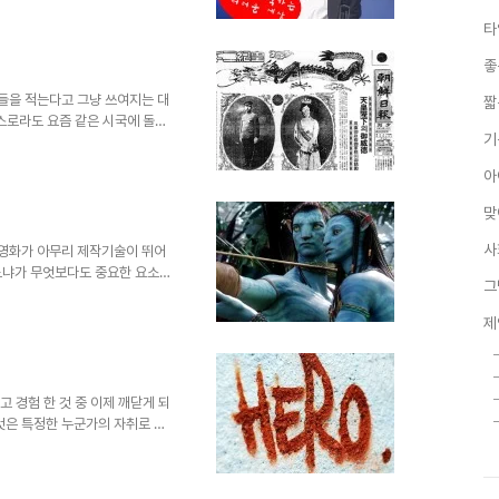
 전 인기 오락프로그램 남자의 자
타
 주제로 아날로그를 추억하는 내
로그 시절이 멋지고 좋았다고 회
좋
 혼자서 되뇌기도 했습니다. 그
께 말이죠. -재밌는건 그 "남자
각들을 적는다고 그냥 쓰여지는 대
짧
스스로라도 요즘 같은 시국에 돌이
기
을 떠야 한다는 간절함으로... 사
, 어디에선가 보고, 듣고, 배우
아
문제는 그 잘못된 헤게모니라고 생
을 힘들고 어렵게 하고 있습니
맞
 즉흥적으로 떠오르는 것들을 그
좋은 세상을 위한 마음가..
사
 영화가 아무리 제작기술이 뛰어
느냐가 무엇보다도 중요한 요소일
그
세우고 실감나는 CG영상을 제작했
의 기억은 좋은 예가 되리라 생각
제
 얼룩졌던 그때의 기억이 좋지는
 영화의 기본 골격이라고 할 수
워져 있다고 하더라도 채워져야
게 되어 관객으로부터 혹평을 받게
고 경험 한 것 중 이제 깨닫게 되
것은 특정한 누군가의 자취로 인
 마치 그것은 정말 보이지 않는
송과 언론 -역사적 과거는 구전
 어렵지 않게 전파하였고 지금도