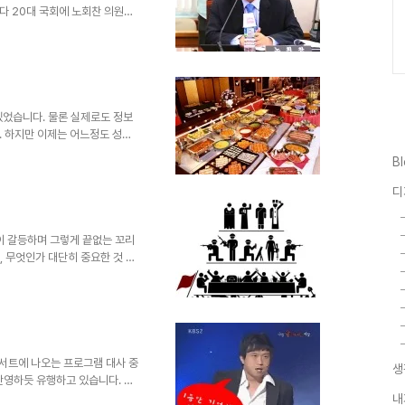
보다 20대 국회에 노회찬 의원이
법원행정처장이 말도 통하지 않는
게 그가 인정할 수 밖에 없었던
.. 참으로 부끄러움을 알아야 하
하기도 거시기 했겠지만... ▲
 유튜브 갈무리) 20대 국회,
노회찬 의원실에서 올린 것으로
있었습니다. 물론 실제로도 정보
. 하지만 이제는 어느정도 성숙
명은 못하더라도 정보기술이라는
B
다. 이젠 뭐 정보기술을 사용하
 블로깅을 하는 것도 정보기술의
디
가끔은 이런 생각을 합니다.논리적이어
기 때문에 때때로 그 생각의 논
없이 갈등하며 그렇게 끝없는 꼬리
, 무엇인가 대단히 중요한 것 같
 속에 사로잡혀 진정 보아야할
 자본주의가 지닌 상징의 상호적
, 또 역시 실제로 그러했지만,
은 못되는 것 같습니다. 결국 권
리
의해 만들어진 권력이 발휘하는 힘
습니다. 조정래 선생님의 소설..
서트에 나오는 프로그램 대사 중
생
반영하듯 유행하고 있습니다. 보
 일만은 아니라고 생각하기에 그
내