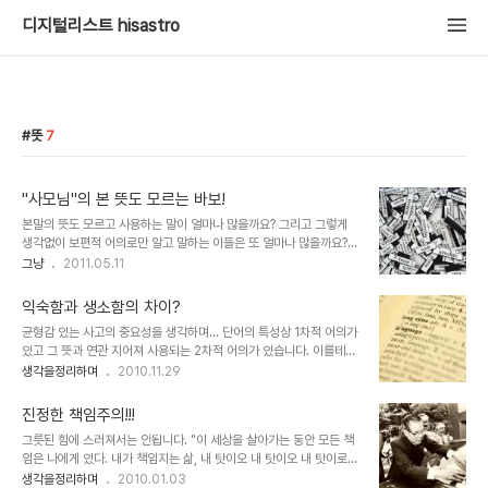
디지털리스트 hisastro
뜻
7
"사모님"의 본 뜻도 모르는 바보!
본말의 뜻도 모르고 사용하는 말이 얼마나 많을까요? 그리고 그렇게
생각없이 보편적 어의로만 알고 말하는 이들은 또 얼마나 많을까요?
다른 누굴 말하기 전에 창피한 얘기지만, 한 이십년 전 쯤 제 기억의 이
그냥
2011.05.11
야기는 그 좋은 예가 될 겁니다. 저에겐 은인과 같은 선생님 한 분이 계
십니다. 평소에 연락드리고 인사 드려야 마땅하지만, 여의치 못해 명절
익숙함과 생소함의 차이?
에는 꼭 찾아 뵙고 인사를 드리려고 합니다. 말씀드리려고 하는 이야기
균형감 있는 사고의 중요성을 생각하며... 단어의 특성상 1차적 어의가
는 그 어느 명절 날 선생님을 찾아뵙고 인사드리던 때의 기억입니다.
있고 그 뜻과 연관 지어져 사용되는 2차적 어의가 있습니다. 이를테면,
명절이 되어 선생님을 찾아 뵙고 인사를 드리려는데, 문득 선생님 부인
"물"은 순수한 물 자체로써의 1차적 뜻을 지니고 있지만, "그 사람은
생각을정리하며
2010.11.29
되시는 분의 호칭을 어떻게 해야 하는지 떠오르지가 않는 겁니다. 분명
물이다"라고 표현했을 땐 1차적 의미를 기초로 사람의 성격을 뜻하는
"사모님"이란 말을 종종 사용했으면서도 말이죠. 공교롭게도 인사드
2차적 뜻을 지니게 됩니다. 그런데, 그 2차적 어의에 대해서는 익숙함
리러 가는 선생님께서 맡고 계신..
진정한 책임주의!!!
과 생소함이 늘 함께하는 것 같다는 생각이 들었습니다. 주말이 되어
그릇된 힘에 스러져서는 안됩니다. "이 세상을 살아가는 동안 모든 책
조금 편안한 마음으로 책을 읽고 있는데, 글이 좀 눈에 들어오질 않는
임은 나에게 있다. 내가 책임지는 삶, 내 탓이오 내 탓이오 내 탓이로
대목에서는 나지막이 소리 내어 읽는 습관이 있어 읽던 책의 일부분을
소이다!" 틀린말은 아니지만, 한번쯤은 곱씹어 봐야할 말이라고 생각
생각을정리하며
2010.01.03
나도 모르는 사이 그렇게 작은 소리지만 소리를 내어 읽고 있으니까 딸