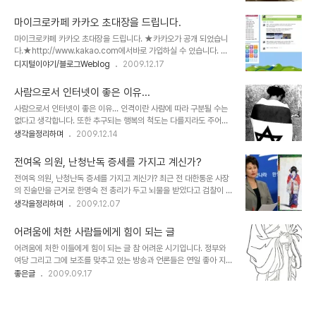
했습니다. ▲ 故 김수환 추기경님의 내 탓이오 캠페인 활동 모습, 출
아이가 한마디를 합니다. "아빠는 가끔 소리 내어 책을 읽으시는 것 같
처: 파우 님의 블로그 이말은 다시 돌려 생각하자면, 성공 또한 나만의
아요. 왜 그래요..
마이크로카페 카카오 초대장을 드립니다.
노력에서 기인한 것이 된다는 것을 의미할 수 도 있습니다. 그래서인지
마이크로카페 카카오 초대장을 드립니다. ★카카오가 공개 되었습니
또한 사회 전반에... 그리고 그 무의식 속에 너무도 진하게 이말은 우리
다.★http://www.kakao.com에서바로 가입하실 수 있습니다. 마
를 옭아매고 있습니다. 철저한 계급사회였던 고려 및 조선시대와 식민
이크로카페 카카오는 현재 구글 웨이브처럼 초대에 의해서만 가입할
디지털이야기/블로그Weblog
2009.12.17
시대, 그리고 독재를 거치며 모든 조건을 지닌자들의 이루기 쉬운 성취
수 있습니다.아직 정착된 서비스는 아니지만, 지금의 트위터 같이 가능
들은 그렇지 못한 민초들과 그환경을 뚫고 힘겹게 올라온 성공한? 소
성 있는 새로운 서비스라고 생각이 됩니다. 저도 생각하던 바 였는데,
수의 민초들을 옭아매는 방..
사람으로서 인터넷이 좋은 이유...
카카오 블로거 간담회에서도 주고 받은 질문과 답변 속에 구글웨이브
사람으로서 인터넷이 좋은 이유... 인격이란 사람에 따라 구분될 수는
와의 유사성에 대한 이야기가 거론되었습니다. 물론 서로 간의 특색이
없다고 생각합니다. 또한 추구되는 행복의 척도는 다를지라도 주어지
있고, 다른 측면이 있을 겁니다. 또한 현재 서비스를 보완하고 완성해
는 그 가치가 차별적이어서도 안된다고 봅니다. 설형 무언가 부족하고
생각을정리하며
2009.12.14
나가는 단계이기도 하고, 어차피 인터넷의 SNS라는 개념은 정적인 것
못돼 보일지언정 그 사람의 모습 자체에 낙인을 찍는 행위는 어떤 이유
이 아니라 사용에 따라 지속적인 진화를 거듭하고 변화되어 갈 것이기
로도 정당화될 수 없습니다. ▲ 역사의 순환... 아이러니라고 해야 할
때문에, 현재의 모습만을 가지고 뭐..
전여옥 의원, 난청난독 증세를 가지고 계신가?
까요? 나찌는 유태를 유태는 아랍을... 그 이유는 사람이란 환경적 요
전여옥 의원, 난청난독 증세를 가지고 계신가? 최근 전 대한통운 사장
인에 따라 달라질 수 있기 때문입니다. 물론, 저주와 같은 그 낙인이 당
의 진술만을 근거로 한명숙 전 총리가 두고 뇌물을 받았다고 검찰이 피
연시 치부되는 현실은 현재를 살아가는 우리들의 자화상이라고도 할
의사실을 공표했습니다. 이에 대해 말도 많고, 더욱이 전임 대통령을
생각을정리하며
2009.12.07
수도 있겠지만... 가령, 이렇게 묻고 싶습니다. 가.난.하고 싶은사람?!!!
죽음으로 몰고 간 검찰과 찌라시들이 이러한 의도적인 행위를 반복하
사.기. 치고 싶은 사람?!!! 도.둑.질.하고 싶은 사람?!!! 살.인.하고 싶은
고 있음에 우려의 목소리가 커지고 있습니다. 더욱이 이러한 내용이 또
사람..
어려움에 처한 사람들에게 힘이 되는 글
다시 찌라시에 기사화되면서 무한 반복되며 없는 일도 다시 재생산되
어려움에 처한 이들에게 힘이 되는 글 참 어려운 시기입니다. 정부와
고 마는 그야말로 엉뚱한 일들이 자꾸 벌어지고 있습니다. 그런데, 이
여당 그리고 그에 보조를 맞추고 있는 방송과 언론들은 연일 좋아 지고
를 두고 한나라당의 전여옥 의원께서 이에 대한 글을 썼다 하여 찾아보
있다하는데, 왜 조금도 좋아지고 있다는 것을 피부로 느끼지 못하는
좋은글
2009.09.17
니.... 참으로 아연실색하지 않을 수 없었습니다. 그동안 말도 아닌 말
지... 알 수 없습니다. 거두절미 하구요... 저도 힘들고 많은 사람들이
을 가지고 하도 억지 부리듯 했던 분이라서 그러려니 하며 기대하지도
힘들어하는 시기에 누군가로부터 듣는 진정한 다독거림이나 좋은 글
않지만, 말을 하시려거든 제발 제대로..
은 때때로 용기를 북돋아 주기도 합니다. 제가 힘이 들때 마다 상기하