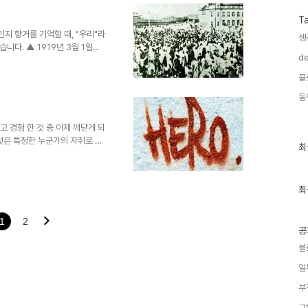
의미로써의 반대급부라는 주장에
나, 그것이 어디에서 부터 잘못
T
 대한 생각부터가 잘못된 출발이
지 항거를 기억할 때, "우리"라
생
다. ▲ 1919년 3월 1일을
de
. 출처 : Copyright ©
이유가 무엇이었을까를 생각해 보았
블
의 숨은 의도가 있었기 때문이 아
동
하는데 있어 특정한 누구를 떠올
- 하지만 정작 우리들의 36년이
이 있을 뿐입니다. 왜일..
고 경험 한 것 중 이제 깨닫게 되
것은 특정한 누군가의 자취로 인
최
최
 마치 그것은 정말 보이지 않는
근
송과 언론 -역사적 과거는 구전
글
과
 어렵지 않게 전파하였고 지금도
인
최
 못한 천명 또는 그 이상을 먹여
기
 그 보는 관점에 따라서는 그렇
글
어떻게 그대로의 진실이 되어..
1
2
공
블
일
부
그