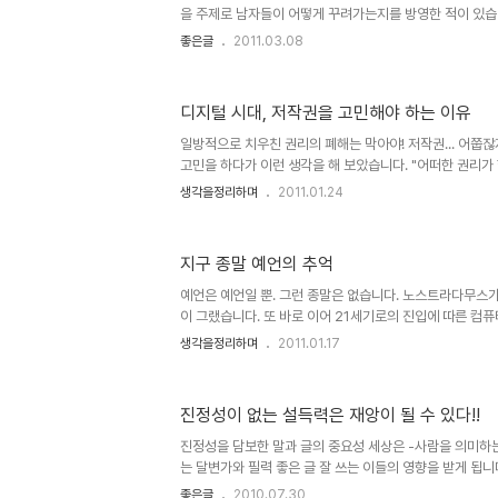
계신..
을 주제로 남자들이 어떻게 꾸려가는지를 방영한 적이 있습니다
안일을 해본 후 정말 힘들다는 것을 느낀 개그맨 이경규 씨
좋은글
2011.03.08
아내를 위해 집안일을 도와주는 것도 남자가 지녀야 할 자격 중
이 적잖이 와 닿습니다. 들리는 바에 의하면 맞벌이하는 경
는다고 합니다. 물론 예전에 비하면 많이 변했다고는 하지만,
디지털 시대, 저작권을 고민해야 하는 이유
그런데, 아이러니하게도 결혼 전 대부분 남자들은 무엇이든
게 말합니다. 그러나 정작 결혼 후 모습은 다들 약속이라도 한
일방적으로 치우친 권리의 폐해는 막아야! 저작권... 어쭙
고민을 하다가 이런 생각을 해 보았습니다. "어떠한 권리가
제가 발생하기 마련이다." 특히 본 글에서 말하고자 하는 저
생각을정리하며
2011.01.24
황에 이르렀다고 봅니다. 물론 현재, 어떤 누구라도 이 디
한 답을 내놓긴 어려울 것이라 생각합니다. 뭐, 혼자라면 
주장이든 펼칠 수는 있겠지만... ▲ Illustration by Minh
지구 종말 예언의 추억
Times Published: March 1, 2009 음악이나, 책, 글
객체들의 공통점은 그것을 보고 듣고 감상하..
예언은 예언일 뿐. 그런 종말은 없습니다. 노스트라다무스가
이 그랬습니다. 또 바로 이어 21세기로의 진입에 따른 컴
을 묶어 당장이라도 어찌 될 듯했던 Y2K(2천 년)의 기억도
생각을정리하며
2011.01.17
난 지금에서 그때 일들을 돌아보면 우습기도 하고 기분 묘
사회적으로 표면화되어 일어났던 일들뿐만 아니라 소소하게
이비 종교들의 사건들도 우리가 모르는 사이에 적잖이 있었
진정성이 없는 설득력은 재앙이 될 수 있다!!
말 예언 1992년, 다미신인가 다미선인가라고 하는 일부 
단(異端)이라고 했었던- 에서 시한부 종말론을 내세워 199
진정성을 담보한 말과 글의 중요성 세상은 -사람을 의미하는
중..
는 달변가와 필력 좋은 글 잘 쓰는 이들의 영향을 받게 됩니
죠. 그렇기 때문에 괴벨스와 같은 인물이 나찌의 왜곡된 번성
좋은글
2010.07.30