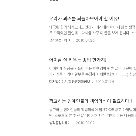
시절 방송 통폐합이라던가 최근 그토록 격렬한 반대를 무릅
던 신문방송법이 그러했을 겁니다. 물론 왜곡된 힘이 더 했
오를 일이지만... 대학시절 교양과목을 수강하면서 문장론
우리가 과거를 되돌아보아야 할 이유!
수업의 진행을 맡은 분은 지역의 방송활동을 겸하고 계실 
데... 첫 수업시간, 문장론의 이론적 설명에 앞서 말과 글의
왜곡된 힘의 헤게모니... 언젠가 머리에서 떠나지 않는 생
장..
로 끄적였던 글인데... 다시금 자꾸 이 글을 보게 됩니다. 
켜야 할 것들이 아닌가 하는 생각에서... 진정으로 민중이 눈
생각을정리하며
2010.01.26
실, 어떤 사람이고 본디 나쁜 이는 없으리라 생각합니다.결국
게 됨에 따라 허울의 욕망에 의해 그렇게 된 것일 겁니다.
각합니다. 하지만 그 그릇된 헤게모니가참으로 많은 사람들
아이를 잘 키우는 방법 한가지!
다. 이 땅의 암울했던 근대사에 대하여 어줍잖은 지식으로
저 나열한 것에 불과하지만... 우리와 우리 후세들이 살아갈 
아이에게 상장을 만들어 주는 아빠엄마 ※ 본 글은 이전에 
파되기를 바라며 일부를 수정하여 재발행합니다. (_ _) 칭
화를 통한 제목으로도 "칭찬은 고래도 춤추게 한다" 또는 
디지털이야기/유용한생활정보
2010.01.24
말이 있기도 하지요. ▲ 칭찬릴레이 이벤트를 진행했던 인
이미지 가끔 아이들을 혼내는 일도 종종 있긴 하지만, 사실
마음 역시 좋질 않았습니다. 그래서 가능한 아이들을 혼내지
광고하는 연예인들의 책임의식이 필요하다!!
우라면, 그동안 아이들이 아빠를 무서워했던 그 때를 상기
다. 사실 쉽지만은 않은 일이지요. 아이를 키우면서 혼내지 않는
광고하는 연예인들의 책임의식이 필요하다!! 광고 마케팅에
만, 스포츠 의류 및 신발 메이커에 대한 기억이라는 내용의
마케팅의 한가지 형태를 말씀드린 적이 있습니다. 그런데, 
생각을정리하며
2010.01.02
보편화 된 연예인들의 광고에 대한 사항입니다. 전 솔직히
많은 수입에 대하여 그리 긍정적으로 생각하지 않습니다. 물