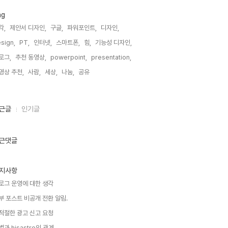
ag
각,
제안서 디자인,
구글,
파워포인트,
디자인,
sign,
PT,
인터넷,
스마트폰,
힘,
기능성 디자인,
로그,
추천 동영상,
powerpoint,
presentation,
영상 추천,
사람,
세상,
나눔,
공유,
근글
인기글
근댓글
지사항
로그 운영에 대한 생각
부 포스트 비공개 전환 알림.
적절한 광고 신고 요청
별과 hisastro의 관계