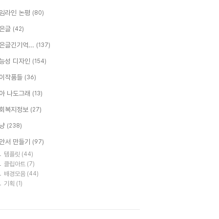
임라인 논평
(80)
은글
(42)
은글긴기억...
(137)
능성 디자인
(154)
이작품들
(36)
아 나도그래
(13)
회복지정보
(27)
냥
(238)
안서 만들기
(97)
템플릿
(44)
클립아트
(7)
배경모음
(44)
기획
(1)