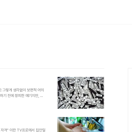
고 그렇게 생각없이 보편적 어의
하기 전에 창피한 얘기지만, 한
저에겐 은인과 같은 선생님 한 분
여의치 못해 명절에는 꼭 찾아 뵙
 어느 명절 날 선생님을 찾아뵙
 뵙고 인사를 드리려는데, 문득
가 않는 겁니다. 분명 "사모
사드리러 가는 선생님께서 맡고
 자격" 이란 TV프로에서 집안일