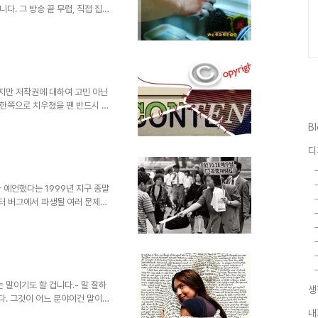
. 그 방송 끝 무렵, 직접 집
가 마지막 대사로 말을 합니다.
 하나라고... 근데, 요즘 그 말
우도 대부분 집안일은 여자가 맡
 아직은 좀 그런 것 같습니다.
 다 잘해줄 것처럼 예비 아내에
 듯 결혼 전 얘기와는..
잖지만 저작권에 대하여 고민 아닌
 한쪽으로 치우쳤을 땐 반드시 문
작권은 그 정도가 너무 과한 상
B
지털 시대의 저작권에 대하여 명쾌
어떤 특정한 방법을 포함하여 어떤
디
 Uong/The New York
 그림 등등... 이러한 분야 또는 그
 예언했다는 1999년 지구 종말
퓨터 버그에서 파생될 여러 문제들
 그랬구요. 10년의 세월도 더 지
하게 착잡해지기도 합니다. 물론
 웃지 못할 촌극으로 종결된 사
을 겁니다. 끝없이 이어지는 종
기독교 종파 -기독교 내에서는 이
2년 10월 28일에 예수의 공
 말이기도 할 겁니다.- 말 잘하
생
다. 그것이 어느 분야이건 말이
을 이끌 수 있었을 것이고, 5공
내