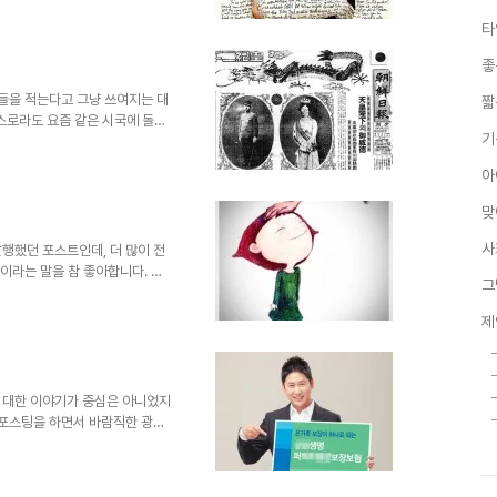
쓰고 불법적 국회 통과를 시도했
타
다는 건 두 말하면 화가 치밀어
이라는 수업을 들었습니다. 교과
좋
만큼 인기가 있는 교수님이었는
 중요성을 언급 -결국 그것이 문
각들을 적는다고 그냥 쓰여지는 대
짧
스스로라도 요즘 같은 시국에 돌이
기
을 떠야 한다는 간절함으로... 사
, 어디에선가 보고, 듣고, 배우
아
문제는 그 잘못된 헤게모니라고 생
을 힘들고 어렵게 하고 있습니
맞
 즉흥적으로 떠오르는 것들을 그
좋은 세상을 위한 마음가..
사
발행했던 포스트인데, 더 많이 전
찬이라는 말을 참 좋아합니다. 우
그
"칭찬은 코끼리도 춤추게 한다"는
천인터넷방송 IBNNEWS의 첨부
제
 그러고 나면 이상하게도 혼낸 그
는 않으려 합니다. 정 필요한 경
 시키는 정도로 마무리를 짓습니
다는 것이... 지금 ..
 대한 이야기가 중심은 아니었지
 포스팅을 하면서 바람직한 광고
오늘 제가 말하고 싶은 건 현재
 말해서 일부 연예인들의 너무도
론 그들이 말하는 것 처럼 자신