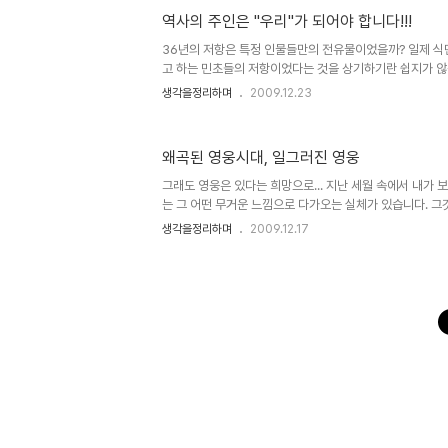
의 사생활을 잃어버리고 그 나름대로의 고충을 상쇄하는 
역사의 주인은 "우리"가 되어야 합니다!!!
대해서는 일부 생각해 볼 여지가 있다고는 생각합니다. 그러
되었는지 정확히 짚어낼 수는 없지만, 그 유명세라는 것에
36년의 저항은 특정 인물들만의 전유물이었을까? 일제 식민
아닌가 생각되..
고 하는 민초들의 저항이었다는 것을 상기하기란 쉽지가 않습니
기하여 일어난 거족적인 독립만세운동. 서울 덕수궁 앞에서의 시위
생각을정리하며
2009.12.23
한국민족문화대백과 / 네이트(일부 편집 수정) 문득 그 
는데, 그것은 그 저항에 대한 역사적 기술에 있어 위정자들
닐까라는 답이 도출되었습니다. 우리는 프랑스 혁명을 기억
왜곡된 영웅시대, 일그러진 영웅
리지 않습니다. -물론 그들이 추앙하는 인물은 있을 지언정
란 그 기나긴 처절한 저항의 역사에 있어서는 특정한 인물들만
그래도 영웅은 있다는 희망으로... 지난 세월 속에서 내가 보
는 그 어떤 무거운 느낌으로 다가오는 실체가 있습니다. 그
하여 세상을 구한다는 등의 신화같은 것이라 할 수 있는데,
생각을정리하며
2009.12.17
엄청난 힘이 작용하는 신화와도 같아서 세상을 포장하는 방
(口傳)과 책을 통하여- 을 동원하여 그 쉽지 않은 표현을
그러한 듯 보입니다. 누군가의 말처럼 "뛰어난 1인이 그렇지
살린다!" 라는 말은 워낙 시각차가 크기 때문에 혹자의 경우
게 단정지을 수도 있겠지만, 도대체 그런 무시무시한 말이 