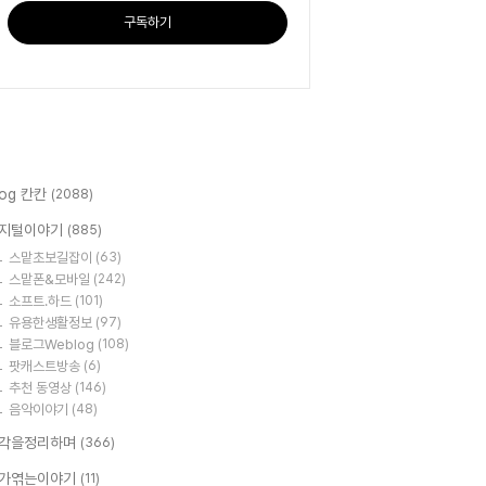
구독하기
log 칸칸
(2088)
지털이야기
(885)
스맡초보길잡이
(63)
스맡폰&모바일
(242)
소프트.하드
(101)
유용한생활정보
(97)
블로그Weblog
(108)
팟캐스트방송
(6)
추천 동영상
(146)
음악이야기
(48)
각을정리하며
(366)
가엮는이야기
(11)