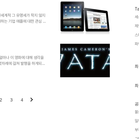
을 겁니다. 끝없이 이어지는 종
기독교 종파 -기독교 내에서는 이
T
2년 10월 28일에 예수의 공
전세계적 그 유명세가 작지 않지
세
하는 기업 애플에 대한 관심 또
제
왜 iPad는 아이패드일까?- 의
 ▲ 2010년 1월 28일 공개
스
어서 스스로 생각하고 여과된 판단
파
것은 아닌가 하는 생각이 들기도
대한 포스트에서나 꼬뮌님의 생각
쓰고자 했었데, 마침 글을 ..
,얼마나 이 영화에 대해 생각을
 몇차례에 걸쳐 발행을 하게되네
최
최
면 5번째이기도 합니다. 참 많이
근
 생각의 분화를 일으키는 마
글
과
했던 글들중 그 중심이라고 할 수
인
최
기울여 쓴 만큼, 많은 분들과 아
기
 못한 부분에 있어서는 살짝 아
글
다면 좀더 많은 분들과의 공감이
2
3
4
공
블
일
부
그