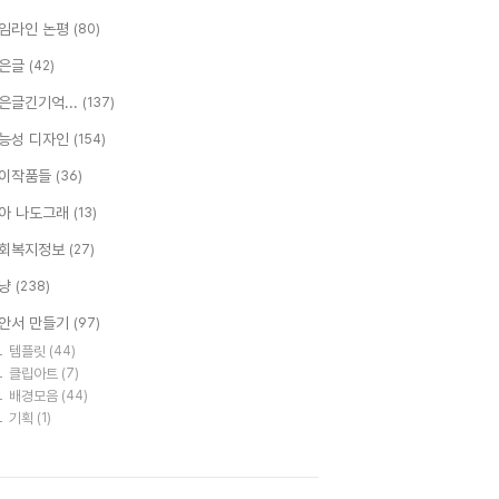
임라인 논평
(80)
은글
(42)
은글긴기억...
(137)
능성 디자인
(154)
이작품들
(36)
아 나도그래
(13)
회복지정보
(27)
냥
(238)
안서 만들기
(97)
템플릿
(44)
클립아트
(7)
배경모음
(44)
기획
(1)