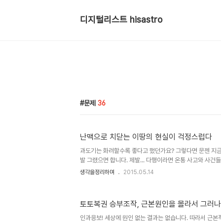
디지털리스트 hisastro
문제
36
난맥으로 치닫는 이땅의 현실이 걱정스럽다
과도기는 화려할수록 좋다고 했던가요? 그렇다면 문젠 지금
발 그랬으면 합니다. 제발... 다행이라면 온통 사고와 사건
부패가 만연해 있어도 아무런 문제가 없다는 듯 이나라가 
생각을정리하며
2015.05.14
쩌면 그게 상황을 더 악화시키는 요인일지도 모르겠습니다. 
져 나간 글이 있습니다."대한민국 OECD올림픽 50관왕! 금
의 나라!"라는 제목으로내용은 아래와 같습니다. 대한민국 
토토복권 승부조작, 근본원인을 몰라서 그러나
50개, 1%를 위한 생지옥의 나라! 이 나라가 망하고 있다는 결정
산업재해 사망률 - 1위3. 가계부채 - 1위4. 남녀 임금격차 - 1
인과응보! 세상에 원인 없는 결과는 없습니다. 따라서 근본