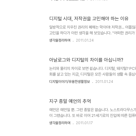
게 민감하지는 않았습니다. 그런데, 블로깅이라는 것이 다른
가끔 살펴본다고 인터넷 익스플로러로 블로그를 열어보곤 했
제를 발견하였습니다. 바로 "교차 사이트 스크립트"에 관한
디지털 시대, 저작권을 고민해야 하는 이유
서는 제 블로그가 구글의 텍스트큐브를 사용하는 것이기에.
여러 가젯에 의한 문제일 수 있다는 것을 감안하면, 그 서
일방적으로 치우친 권리의 폐해는 막아야! 저작권... 어쭙
야 ..
고민을 하다가 이런 생각을 해 보았습니다. "어떠한 권리가
제가 발생하기 마련이다." 특히 본 글에서 말하고자 하는 저
생각을정리하며
2011.01.24
황에 이르렀다고 봅니다. 물론 현재, 어떤 누구라도 이 디
한 답을 내놓긴 어려울 것이라 생각합니다. 뭐, 혼자라면 
주장이든 펼칠 수는 있겠지만... ▲ Illustration by Minh
아날로그와 디지털의 차이를 아십니까?
Times Published: March 1, 2009 음악이나, 책, 글
객체들의 공통점은 그것을 보고 듣고 감상하..
논리와 물리의 차이로 보면 쉽습니다. 디지털, 돼지털? P
회를 살고 있는 지금, 디지털은 모든 사람들의 생활 속 중
다. 그러나 디지털이 무엇인지 명확한 개념을 알고 있는지는
디지털이야기/유용한생활정보
2011.01.24
이를 모른다고 해서 문제될 것은 아니지만, 모르고 아는 것
디지털을 바라보는 왜곡된 사고로 혼란 스러움이 가중 되는
서 여러 경로를 통해 나름 정리하고 있는 디지털에 대한 개
지구 종말 예언의 추억
다. 네그로폰테 교수는 그의 저서 『being digital』에서 디
(Analog)를 비트(Bit)와 아톰(Atom)으로 나누어 그 기본적
예언은 예언일 뿐. 그런 종말은 없습니다. 노스트라다무스가
이 그랬습니다. 또 바로 이어 21세기로의 진입에 따른 컴
을 묶어 당장이라도 어찌 될 듯했던 Y2K(2천 년)의 기억도
생각을정리하며
2011.01.17
난 지금에서 그때 일들을 돌아보면 우습기도 하고 기분 묘
사회적으로 표면화되어 일어났던 일들뿐만 아니라 소소하게