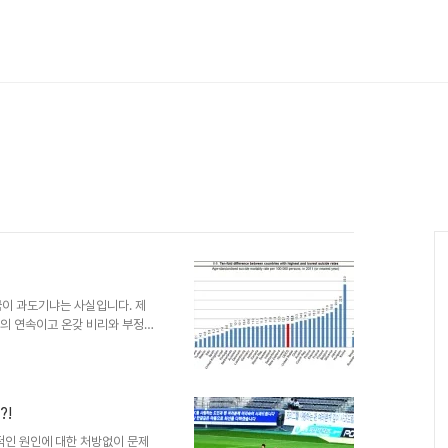
이 과도기냐는 사실입니다. 제
들의 연속이고 온갖 비리와 부정
돌아가고 있다는 사실입니다. 어
금년 초 SNS를 통해 적잖이 퍼
메달 50개, 1%를 위한 생지옥
OECD올림픽 50관왕! 금메달
?!
적 증거! 1. 자살률 - 1위 2.
위5. ..
적인 원인에 대한 처방없이 문제