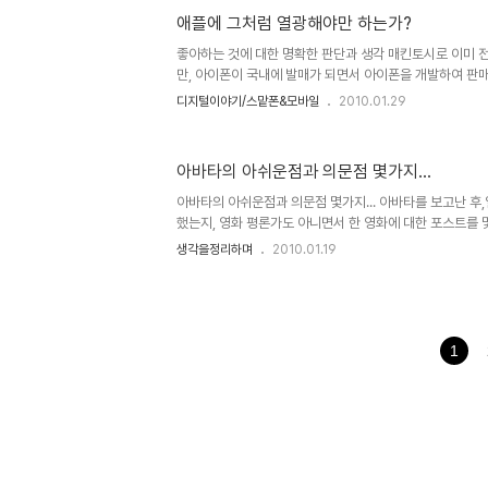
이비 종교들의 사건들도 우리가 모르는 사이에 적잖이 있었
애플에 그처럼 열광해야만 하는가?
말 예언 1992년, 다미신인가 다미선인가라고 하는 일부 
단(異端)이라고 했었던- 에서 시한부 종말론을 내세워 199
좋아하는 것에 대한 명확한 판단과 생각 매킨토시로 이미 
중..
만, 아이폰이 국내에 발매가 되면서 아이폰을 개발하여 판매
한 더욱 높아졌습니다. 더우기 아이팻-iPod은 아이팟인데, 
디지털이야기/스맡폰&모바일
2010.01.29
공개로 그 관심은 더욱 확대될 것은 예정된 사실이기도 합니다.
된 애플의 타블렛 iPad 하지만, 좋다라고 하는 관심에 있
이 아니라 분위기에 휩싸여 무조건적으로 받아들이고 있는 
아바타의 아쉬운점과 의문점 몇가지...
합니다. 이에 대하여 언젠가 모튜님께서 쓰셨던 아이폰에 
에서도 일부 공통된 느낌이 들어있어 언젠가 이에 대한 글을 
아바타의 아쉬운점과 의문점 몇가지... 아바타를 보고난 후
했는지, 영화 평론가도 아니면서 한 영화에 대한 포스트를
요. 이번이 벌써 4번째 입니다. 물론 연관성있는 글로 따지
생각을정리하며
2010.01.19
도 썼군요. ^^ 사실 아바타에 대한 글에 있어서는 "아바타,
법!"이란 제목으로 썼던 세번째 글이 이곳 블로그에서 발행
있습니다. 그런데, 많은 생각을 하고 스스로 그만큼 심혈을 
바타에 대한 생각을 나누고자 했던 기대와는 달리 그러하지
쉬움이 남습니다. 어쩌면 글 발행이 영화 개봉 전후로 하였
1
..