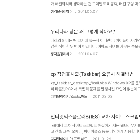
가 해결되리라 생각하는 건 그야말로 미봉책, 터진 구멍 막
는 것에 불과하다는 사실!! 하지만, 세상은 그저 그 미봉책
생각을정리하며
2011.06.07
듯 이야기 되고 있습니다. 토토복권을 만들면서 이런 문제
지 못했을까요? 이번 승부조작과 관련한 문제에 있어서 검
들은 승부조작에 연루된 어린 선수들만을 표적으로 삼고 있는
우리나라 땅은 왜 그렇게 작아요?
만 없었다면 토토복권에 아무런 문제가 없었을 것처럼 말이죠
떡검이나 이상하게 여론 몰이를 하는 찌라시 언론의 사이비
나라의 의미는 땅 크기에 있는게 아니란다! 아이들이 자라
않았다면,..
감한 적이 한두 번이 아닙니다. 아마도 자녀를 키우는 부모들
아이가 6~7살이었던 어느 날, 저녁을 먹는데, 문득 이렇게 
생각을정리하며
2011.04.07
왜 그렇게 작아요?" "지구 본을 보면 우리나라 땅은 정말로 
제 막 7살이 된-뭐 12월 하고도 24일생이라서 생후 개월 
니었지만...- 딸아이의 질문에 순간 나는 당황하고 말았습니
xp 작업표시줄(Taskbar) 오류시 해결방법
야 하나? 그래서 궁여지책으로 우선... "나라의 크기는 땅의
란다..." 라고 했지만, 이렇게 말하고 난 뒤, 정작 우리나라에 
xp_taskbar_desktop_fixall.vbs Windows X
히 타블렛PC에서 특별히 문제를 발생시킨 요인이 없는데
가 발생 합니다. 제가 사용하는 타블렛 노트북에서도 이러한
디지털이야기/소프트.하드
2011.03.03
이 되기도 하고, 작업표시줄에 표시되는 작업중인 표시 아
하는 증상들인데, 일반 데스크탑에서는 겪지 못한 증상이라
블렛 XP 버전의 버그 아닌가 싶습니다. 인터넷을 검색해 보
인터넷익스플로러8(IE8) 교차 사이트 스크
이 있긴 합니다. 그 해결방법의 대부분은 비주얼 베이직 
화 하는 방법입니다. 그런데, 문제는 얼마 있지 않아 또다시
IE8에서 교차 사이트 스크립트 해결하기 저는 웹브라우저를 
고 간혹 크롬, 오페라, 파이어폭스 등을 다양하게 사용합니다
장 많이 사용한다고 하는 인터넷 익스플로러(특히 버전 8)
디지털이야기/소프트.하드
2011.01.26