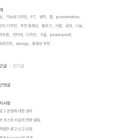
ag
상,
기능성 디자인,
PT,
생각,
힘,
presentation,
안서 디자인,
추천 동영상,
블로그,
사람,
공유,
나눔,
마트폰,
인터넷,
디자인,
구글,
powerpoint,
워포인트,
design,
동영상 추천,
근글
인기글
근댓글
지사항
로그 운영에 대한 생각
부 포스트 비공개 전환 알림.
적절한 광고 신고 요청
별과 hisastro의 관계