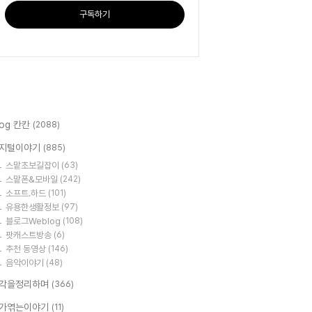
구독하기
log 칸칸
(2088)
지털이야기
(885)
스맡초보길잡이
(63)
스맡폰&모바일
(242)
소프트.하드
(101)
유용한생활정보
(97)
블로그Weblog
(108)
팟캐스트방송
(6)
추천 동영상
(146)
음악이야기
(48)
각을정리하며
(366)
가엮는이야기
(11)