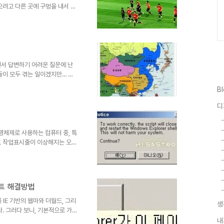
으려고 다른 곳에 구멍을 내서 막
만으로 끝내는 것이 마치 해답인
가 발생할 것이란 사실을 예상하
찰 수사를 비롯해 대다수의 언론
 듯 합니다. 마치 그들의 가담
. -그 논리대로라면, 스폰서
 기자들이 돈의 유혹에 빠지지만
면서 답변하기 어려운 질문에 난
이 모두 겪는 일이겠지만... 딸
말합니다. "아빠, 우리나라 땅은
B
작은 거 같아요." 그때 당시로 이
수로 따진다면, 아직 만 6살도 아
디
다. 이걸 도대체 어떻게 설명해
 크기로만 말할 수 있는 건 아니
대..
P를 운영체제로 사용하는 컴퓨터 중, 특
도 작업표시줄이 이상해지는 오류
 현상을 종종 겪곤 하였죠. 두줄
이콘들의 정렬이 제멋대로 되기도
서 아마도 제가 유추하건데, 타
면 이에 대한 대처 방안들이 많
립트 해결방법
스크립트로 만들어진 파일로 초기
 작업표시줄의 오류가 ..
IE 기반의 웹마와 더월드, 그리
생
. 그러다 보니, 기본적으로 가
에서 일어나는 문제에 대해서 크
내