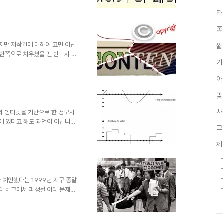
 분들에게 보여지는 것이기에...
타
는데, 그간 확인하지 못보던 문
 문제인데, 이를 해결하기 위해
좋
.. 궁극적으로는 구글에서 또는
비스를 제공하는 곳에서 해결되어
잖지만 저작권에 대하여 고민 아닌
짧
 한쪽으로 치우쳤을 땐 반드시 문
기
작권은 그 정도가 너무 과한 상
지털 시대의 저작권에 대하여 명쾌
아
어떤 특정한 방법을 포함하여 어떤
 Uong/The New York
맞
 그림 등등... 이러한 분야 또는 그
사
C와 인터넷을 기반으로 한 정보사
심에 있다고 해도 과언이 아닙니
그
 별개라는 생각입니다. 물론, 꼭
의 차이가 분명 존재합니다. 또한
제
 것을 방지할 수 있다는 측면에
념을 좀더 쉽게 풀어 보고자 합니
지털(Digital)과 아날로그
 차이를 ..
 예언했다는 1999년 지구 종말
퓨터 버그에서 파생될 여러 문제들
 그랬구요. 10년의 세월도 더 지
하게 착잡해지기도 합니다. 물론
 웃지 못할 촌극으로 종결된 사