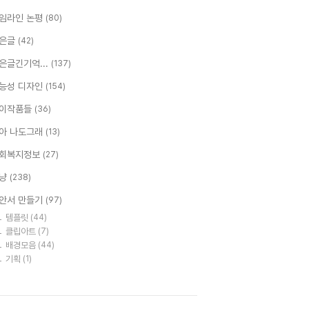
임라인 논평
(80)
은글
(42)
은글긴기억...
(137)
능성 디자인
(154)
이작품들
(36)
아 나도그래
(13)
회복지정보
(27)
냥
(238)
안서 만들기
(97)
템플릿
(44)
클립아트
(7)
배경모음
(44)
기획
(1)