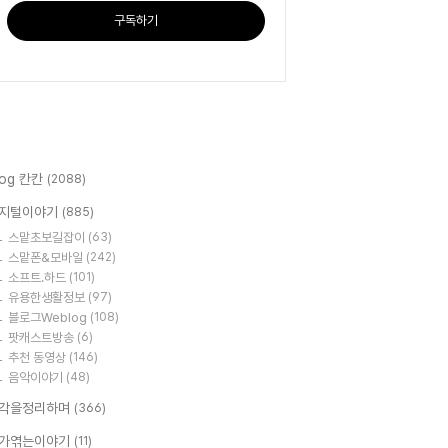
구독하기
log 칸칸
(2088)
지털이야기
(885)
스맡초보길잡이
(63)
스맡폰&모바일
(242)
소프트.하드
(101)
유용한생활정보
(97)
블로그Weblog
(108)
팟캐스트방송
(6)
추천 동영상
(146)
음악이야기
(48)
각을정리하며
(366)
가엮는이야기
(11)