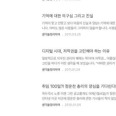
한 전후 좌우의 정황에 대해 먼저 꼼꼼히 살펴야 하지 않을까
www.cleanerseas.com 헤게모니 세상이다 보니, 
에 관여하고 그 불특정 다수의 생활이 여유가 없는 환경으
기억에 대한 의구심 그리고 진실
무엇인가에 얽매이는 삶이 되도록 하여(돈과 같은 생활의 
함으로써) 자신들의 통제 아래 있을 수 밖에 없도록 하고 있
기억이 맞고 안맞고 보다 마음의 진실과 양심!! 기억에 대한
떤 ..
니다. 아마도 많은 사람들이 그러하지 않을까 합니다. 서
계신 여강여호님의 포스트 "체 게바라는 왜 콩고로 갔을까?"
생각을정리하며
2011.03.25
글 내용 중 히틀러에 관한 이야기가 있었는데, 그 부분에서
니다. 이 글은 그렇게 여강여호님의 포스트로부터 생각의 
기억에 대한 의구심에서 파생된 이야기입니다. 박완서 선생
디지털 시대, 저작권을 고민해야 하는 이유
다 먹었을까』와『그 산이 정말 거기 있었을까』를 읽어 보셨
껴지듯이 작가의 어린 시절 기억을 배경으로 합니다. 그러나 
일방적으로 치우친 권리의 폐해는 막아야! 저작권... 어쭙
고민을 하다가 이런 생각을 해 보았습니다. "어떠한 권리가
제가 발생하기 마련이다." 특히 본 글에서 말하고자 하는 저
생각을정리하며
2011.01.24
황에 이르렀다고 봅니다. 물론 현재, 어떤 누구라도 이 디
한 답을 내놓긴 어려울 것이라 생각합니다. 뭐, 혼자라면 
주장이든 펼칠 수는 있겠지만... ▲ Illustration by Minh
취임 100일?! 정운찬 총리의 양심을 기다린다!
Times Published: March 1, 2009 음악이나, 책, 글
객체들의 공통점은 그것을 보고 듣고 감상하..
꼭두각시 노릇 이젠 그만 공교롭게도 어제(1월4일)가 정운
인터넷 이곳 저곳에 정운찬 총리에 관한 기사들이 적지 않았
문제는 이제 정운찬 총리의 트레이드마크가 된 듯 보입니다
생각을정리하며
2010.01.05
헤세의 소설에서 데미안의 어린시절 어리석었던 일면을 보는 
세상에서 보다 인정 받기 위해 그러지 않아도 될 모습까지 