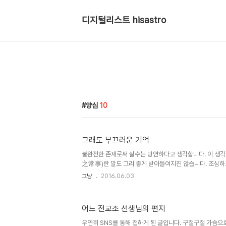
디지털리스트 hisastro
양심
10
그래도 부끄러운 기억
불완전한 존재로써 실수는 당연하다고 생각합니다. 이 생
之常事)란 말도 그리 좋게 받아들여지진 않습니다. 조심하
라는 것을 그저 쉽게 받아들이지 않겠다는 전제가 있기 때
그냥
2016.06.03
이라면 양심은 있고, 누구나(라고 할 수 있을지는 저만의 생
지는 않을 테니까 말이죠. 오히려 좀 더 깊이 생각한다면 말
은 것이 없다면 어떨까... 상상하곤 합니다. 세상은 원래 그
어느 전교조 선생님의 편지
사실 살면서 이쪽저쪽 다 고려하고 배려하면서 살기란 간단
뚱이 하나 살피고 추스르는 것조차 어려운 현실에선 더욱 그
우연히 SNS를 통해 접하게 된 글입니다. 구절구절 가슴으