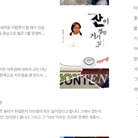
 생각합니다. 이미지 출처:
타
어쩌면 누군가가 불특정 다수의 생활
로 유도함으로써 불특정 다수가
좋
수단을 삶의 목표로 살아가도록
는지도 모를 일입니다. 아니 어
 생각을 어렴풋이 할 때가 있습
짧
평을 중심으로 블로그를 운영하고
기
 를 우연히 보게 되었습니다. 그
 문득 어린 시절 기억이 떠올랐습
아
꼬리에 꼬리 물기처럼 이어진 옛
님의 소설 『그 많던 싱아는 누가
맞
는지요. 두 소설은 제목에서도 느
그 기억은 제목처럼 사실 ..
사
잖지만 저작권에 대하여 고민 아닌
 한쪽으로 치우쳤을 땐 반드시 문
그
작권은 그 정도가 너무 과한 상
지털 시대의 저작권에 대하여 명쾌
제
어떤 특정한 방법을 포함하여 어떤
 Uong/The New York
!
 그림 등등... 이러한 분야 또는 그
찬 총리가 취임한지 100일이 되는 날이었다고 합니다.그래서 였는지
던 것이었나 봅니다.그리고 그 "100"이라는 숫자와 연계한 세종시
. 연일 정부의 대변자로 최일선에서 고군분투하는 그의 모습을 보면,
듯 하기도 하고, 수많은 과거 속에서 배반을 한 자가 새로운 반대의
하며 오버하는 것 같기도 합니다.마치 자신이 엄청난 힘을 지니게 될