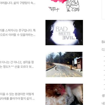
 아려옵니다. 삶의 구렁텅이 속에
차 구분하지 못하고 잘 살겠다며
 아닌가 반성하게 됩니다. 과연
 조금은 망설여지기도 했습니다
각의 전파를 위한 작은 통로로써
 쓰신 선생님께서도 이해해 주시
글 내용을 전교조 선생님이 썼기때
머리를 스쳐지나는 문구입니다. 특
사람으로서 이러할 수 있을까라는
을 하고 있다는 알 수 없는 아이
B
llo.deviantart.com 조정래
라면 누구나 겪는 일종의 양심과
디
것이 아니라도 말이죠. 그런데, -
 합니다. 때문에 자기검열과 자
w.l..
 다니는 건 아니고, 생각을 정
정도?! ^^ 산을 오르다 보면
 당연하다는 듯 쉴 새 없이 진
 않는 거라면 차량진입을 금지한
 저래 골탕(?) 먹이는 꼴이 아
 이전부터 사찰을 방문했던 건
 사실입니다. 언젠가 산행 길에
차 차량 단속하는 모습을 목격하
를 지을 수 있는 환경이란 어떻게
생
실타래를 풀어가야 할지 쉽지 않
앞서 사람들의 행동적 유발에 대
내