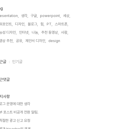
ag
esentation,
생각,
구글,
powerpoint,
세상,
워포인트,
디자인,
블로그,
힘,
PT,
스마트폰,
능성 디자인,
인터넷,
나눔,
추천 동영상,
사람,
영상 추천,
공유,
제안서 디자인,
design,
근글
인기글
근댓글
지사항
로그 운영에 대한 생각
부 포스트 비공개 전환 알림.
적절한 광고 신고 요청
별과 hisastro의 관계