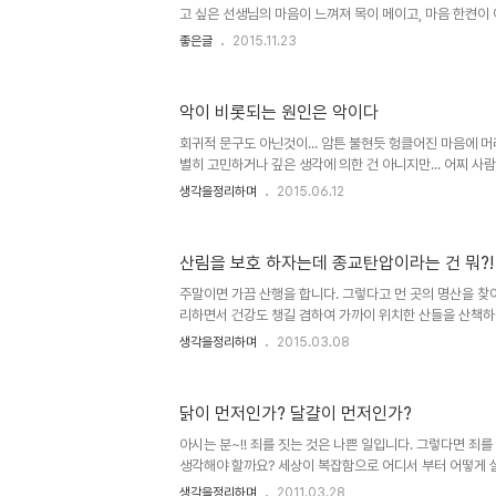
게 말하는..
고 싶은 선생님의 마음이 느껴져 목이 메이고, 마음 한켠이
서 그저 살아가야 한다는 일념으로 무엇이 옳고 그른지 조
좋은글
2015.11.23
살아가는 모습들이 결론적으로 세상을 이지경으로 만든 것이
나는 어떠한가?!! 저의 글이 아니라서 이렇게 올리는 것이
만, 이런 글은 더 많은 이들이 읽어야 한다는 판단으로 생
악이 비롯되는 원인은 악이다
이곳 블로그를 활용하고자 글 내용 전문을 옮깁니다. 글을
리라 생각하며... 또한 이렇게 글을 옮길 수 밖에 없는 건 
회귀적 문구도 아닌것이... 암튼 불현듯 헝클어진 마음에 
문이 ..
별히 고민하거나 깊은 생각에 의한 건 아니지만... 어찌 
생각... 유유상종이라고 또 그런 부류들은 항상 똑같은 모습
생각을정리하며
2015.06.12
러니함까지 목격 하다보니... 이미지 출처: danielboveporti
선생님께서 하셨다는 자기검열은 알고 보면 선량한 이들이
도 같은 겁니다. 그것이 어느 누군가의 강요와 억압에 의한 
산림을 보호 하자는데 종교탄압이라는 건 뭐?!
제가 생각하는 시각의 관점에서- 악한 이들은 자기합리화를
기합리화는 이종동의어라고 할 수 있습니다. 이미지 출처: ww
주말이면 가끔 산행을 합니다. 그렇다고 먼 곳의 명산을 찾아
리하면서 건강도 챙길 겸하여 가까이 위치한 산들을 산책하는 
대부분 차량을 통제한다는 팻말이 보이지만 아랑곳하지 않고
생각을정리하며
2015.03.08
입해 들어가는 차량들이 적지 않습니다. 이렇게 지켜지지도
다는 팻말이라도 없애던가... 문득 이를 지키는 사람들만 이래
닌가 싶습니다. 그렇게 하는 이들이 내세우는 명목이 원래
닭이 먼저인가? 달걀이 먼저인가?
데... 왜 막느냐는 것이고, 이를 종교탄압이라고까지 한다는
어느 산림 관리 공무원으로 보이는 분께서 산책로 부근 주
아시는 분~!! 죄를 짓는 것은 나쁜 일입니다. 그렇다면 죄
고 물..
생각해야 할까요? 세상이 복잡함으로 어디서 부터 어떻게 
은 답이지만, 우리는 사람이라는 관점에서 죄를 논하기에 
생각을정리하며
2011.03.28