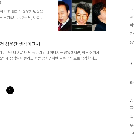
지 약간은 안쓰러워 보입니다...
?
T
 잘 보진 않지만 더우기 믿음을
pr
 느낌입니다. 하지만, 어쩔 수
 일련의 최근 상황들은 답답함이
파
 인물들이 아니었음에도... 최소
기
하지 않나 싶은데...이마저도 너
 한둘이 아니지만, 이것 한가지는
동
그건 정운찬 생각이고~!
 여야의 대립이 어쩌구 저쩌구하
을 전면 백지화 하겠다는 정부
생각이고~! 태어날 때 난 뭐다라고 태어나지는 않았겠지만, 하도 정치가
스럽게 생각할지 몰라도 저는 정치인이란 말을 낙인으로 생각합니다.
최
외하는 말입니다. 말하고자 하는 건 그나마 학자의 양심이라고 생각하는
최
근
각이 들었습니다. 아무리 손바닥으로 하늘을 가린들 그것이 가려지겠습
글
는 말이 고작 청계천이 환경친화적인 결과물이고 MB가 경쟁을 존중하
과
웅입니다. 청계천에 대해 몰라서 하..
인
최
기
1
글
공
블
일
부
그