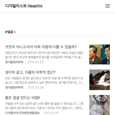
디지털리스트 hisastro
얼굴
6
거짓이 아니고서야 어찌 이렇게 다를 수 있을까?
강원도지사 후보로 회자되기 전까지 엄기영이란 사람의 모습은 MBC
를 떠나면서 자신의 후배들에게 회사를 지켜달라며 주먹을 치켜 올리
던 모습으로 남아 있었습니다. 그러나 그의 그러했던 모습은 이제 아련
생각을정리하며
2011.04.25
하기만 합니다. MBC 엄기영 사장의 사퇴를 보면서... 무엇이 진실한
모습인지 알 수 없지만, 확연히 그의 옛 모습과 지금의 얼굴은 분명 어
생각의 같고, 다름의 미학적 접근?
딘가 달라 보이는 건 어쩔 수가 없습니다. 그것이 생각에 따라 그렇게
모든 사람들의 생각은 같으면서 다르다!! 학문 중 미학이란 분야가 있
보게 되는 것인지도 모를 일이겠지만, 적어도 "어처구니 없는 일이 아
습니다. 개인적으로 공부하고 싶은 영역이라는 생각을 하면서도, 사실
닐 수 없다"는 특유의 멘트로 일갈하며 나름 비평적이고 옳고 그름의
어떻게 접근해야 할지 알 수 없어 생각만으로 지금껏 겉도는 느낌입니
생각을정리하며
2011.03.28
정의를 전파함으로써 공감을 얻었던 모습은 이제 더이상 아니라는 아
다. 한마디로 관심은 있으면서도 그 관심의 측면에서 과연 "내가 생각
쉬움이 작지 않습니다. 사람이 이렇게 달라질 수 있을까? 그 얼굴까지
하는 미학의 관점과 나의 생각이 일치하는가?" 라는 차원은 다를 수 있
도? 그래서 혹, 이런 건 아닌가 라..
좋은 얼굴 만드는 비법!!
다고 생각합니다. 하지만 그러면서도 한편으론 일맥할 수 있지 않을까
거울을 자주 보는 습관!! 살다 보면 별에 별 일을 다 겪게 됩니다. 그중
라는 생각과 함께 좀처럼 복잡하니 그 관심의 대상으로서는 지워지지
에 사람의 입으로부터 받는 고통이나 상처는 작지 않습니다. 그런데,
가 않습니다. ▲ 생각의 교차를 이미지로 형상화 한듯 보입니다. 이것
돌이켜 보면 나도 모르는 사이 내가 받았던 그 좋지 않은 행위들을 다
디지털이야기/유용한생활정보
2011.01.19
이 미학일까요? 경구로 표현되는 미학적 접근에 따르는 하나의 예로서