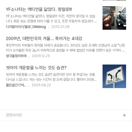
른 사람에게 했거나, 하고 있을 수도 있습니다. 그리고 그건 어쩌면 연
제목을 산정하자면..."같고 다름의 미학" 이랄까요? 또한 알베르 까뮈
속성의 올가미 또는 굴레 인지도 모르겠습니다. 좋은 것만 있는 세상이
가 이방인과 패스트에서 역설하듯.....
YF소나타는 액티언을 닮았다. 정말로!!!
라면 나쁜 것을 알 수 없었을 테니 이런 생각도 없었을 겁니다. 물론,
YF소나타는 액티언을 닮았다. 정말로!!! 이건, 저만의 생각일 수 있습
어떤 철학적 관점이나 이론에서 볼 땐 좋은 것과 나쁜 것의 구분은 없
니다. 뭐든 보는 관점에 따라 다를 수 있고, 또한 자동차의 생김새가 어
는 것이거나 상대적인 것에 불과할 수 있습니다. 그렇게 본다면 단지
떤 면에서는 동일한 형태일 수 밖에 없기에 그러한 이유일 수 도 있을
디지털이야기/블로그Weblog
2010.01.28
나쁘다고 말하는 건 무의 할 수 도 있습니다. 얘기가 좀 이상하게 흘러
테구요... 그러나, 저는 언제부터 그랬는지 정확히 기억이 나지 않지만,
가네요. 이런 얘기는 이 정도로 하겠습니다. ▲ 마음의 거울과 진실의
그냥 습관적으로 사람의 얼굴을 보더라도 자연스럽게 누구와 닮았다
눈 글의 주제와 알..
2009년, 대한민국의 겨울... 죽어가는 4대강
는 생각을 하기도 하고, 주변에 지인이나 가까운 사람들이 있으면 그
후안무치의 치부들이 회자될 미래가 궁금합니다. 30년도 넘은 조세희 선생님의 소설 『난장
생각을 말하곤 합니다. -물론 이것이 저만의 독특한 습관은 아닐 겁니
이가 쏘아올린 작은 공』이 우화적으로 표현될 수 밖에 없었던 이유를 언젠가 읽은 기억이 있
다. 적지 않은 분들이 그러신 것을 많이 봅니다.- 그래서 때로는 저로
습니다. 그건... 세상이 흉흉해지고 왜곡된 힘이 창궐하게 되면 힘 없는 미물과 같은 민초들은
생각을정리하며
2009.12.25
부터 그런 얘기를 자주 듣는 사람들의 경우는 이제 그만하라고 하기도
땅 속에 파묻히듯 그렇게 보이지 않는 곳에서 그 힘이 알아 듣지 못할 말로 세상의 잘못을 꾸
합니다. ^^ 아바타에서 주인공 제이크 설리가 동료들과 대화하는 중에
짖는다는 의미였습니다. ▲ 난장이가 쏘아올린 작은 공 워낙 헤게모니로 온통 둘러싸인 현세
과학은 관찰이라는 말을..
씻어야 개운함을 느끼는 것도 습관?
인지라 무엇이 맞고 틀린지 구분할 길이 막연한 것도 사실이지만, 중요한 건 마음이 가는 곳
씻어야 개운함을 느끼는 것도 습관? 습관이란 것이 참 무섭다는 것을
은 따로 있는 게 아닌가 싶습니다. 정말 아니다 싶은데에는 분명 이유가 있고, 그 근거있는 목
다시금 느낍니다. 저는 씻는 시간이 참 오래 걸립니다. 빨라야 30분...
소리들의 모습들은 한결같이 근본적인 사람과 자연, 그 세상을 향하고 있다는 사실..
언제부터 이렇게 시간이 오래 걸렸는지는 기억에 없지만, 암튼 그렇습
짧은글긴기억...
2009.08.22
니다. 씻는 것을 좋아해서는 결코 아닌데... 주말이라고 씻지 않고 시간
을 보내다가 저녁 무렵이 되어서... 도저희 참을 수 없을 만큼 온몸이
가렵고, 얼굴의 개기름이 번들거림을 참지 못해 결국은 목욕재계를 하
고 말았답니다. 참으로 습관은 무서운 것 같습니다. 얼마를 씻지 않고
살아야... 자연으로 회귀할 수 있을까요? ㅎㅎ 좋은 글이라고 생각하신
다면 더 많은 분들이 이 글을 보실 수 있도록 추천 부탁드립니다.
관련사이트