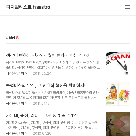
디지털리스트 hisastro
정신
8
생각이 변하는 건가? 세월이 변하게 하는 건가?
생각의 변화에 대한 단상?! 언젠가 어린 시절에 이런 생각을 한적이 있
습니다. 생각이 변하는 걸까? 아니면 세월이 변하는 건가? 이 물음에
대한 고민으로서 그 때 세웠던 가설은 이랬습니다. 기본적 상황학창시
생각을정리하며
2011.05.24
절 담배를 피우는 것이 금기되었던 규율에 대해서 어른들은 자신들의
행위는 당연시하면서 학생들에겐 왜 못하게 하는 것일까? 내가 어른이
콜럼버스의 달걀, 그 인위적 혁신을 탈피하자!
되면, 학생들의 담배 피우는 행위에 대해서 뭐라고 하지 않으리라... 그
콜럼버스의 달걀이 혁신적인가요? 콜럼버스, 예전엔 콜롬부스라고 배
리고 그렇게 다짐한 것에 대한 생각할 수 있는 2가지는 이랬습니다. 1.
웠던 거 같은데... 오륀지와 같은 거겠죠? 암튼 크리스토퍼 콜럼버스
나는 변하지 않았다.그러나 그 변하지 않는 것은 나의 생각일 뿐이고
(Christopher Columbus), 그는 아직 많은 사람들에게 미지의 세
생각을정리하며
2011.01.19
내가 괜찮다고 생각한 그 기준은 담배였으나, 내가 어른이 된 그 시점
계를 찾기 위한 모험 정신의 표상으로 남아 있습니다. 그런데, 과연 콜
의 아이들은 담배 그 이상(마리화나 등 금지된 약물들) 의 내가 생각했
럼버스 그를 진정한 모험가로 바라보아야 하는지에 대해서 저는 단호
던 기준을 넘어선 행위..
가운데, 중심, 리더... 그게 정말 좋은가?!
하게 아니라고 생각합니다. -이러한 생각을 갖게 된 건 올바른 지식을
가운데가...? 중심, 가운데, 구심점, 리더, 중요함, 2 ... 이러한 말 속엔
전파하고자 했던 분들의 깨인 시각과 그 파급에 따른 많은 사람들의 생
그저 중심, 가운데, 구심점, 리더, 중요함, 그 2뿐만이 있는 듯 합니다.
각에 공감하기 때문일 겁니다. 그만큼 앞으로의 세상은 지금 보다 더
그것이 어떻게 존재하는지는 알 필요도 없고, 지금은 필요성을 느낄 능
생각을정리하며
2010.01.20
좋은 생각과 실천으로 모두가 행복한 세상이 될 수 있는 가능성이 커지