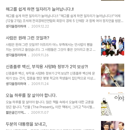
력 조차도 퇴화되어 버렸습니다. 어느 분의 말씀처럼 우리는 그렇게 길
리라 생각합니다. 진심으로- ▲ 크리스토퍼 콜럼버스(Christopher
들여 지고 있는지 모릅니다. 물론, 그것들 -중심,가운데, 구심점, 리더,
Columbus, 1..
해고를 쉽게 하면 일자리가 늘어납니다.!!
중요함, 2- 의 중요성을 부인코자 함은 아닙니다. 아니, 이미 그 이상
해고를 쉽게 하면 일자리가 늘어납니다.!! "해고를 쉽게 하면 일자리가 늘어납니다.!!"어제
부각되어 더이상 추켜세울 수 없으리 만큼 올라가 있으므로... 꼭 그렇
(12월 21일) 조석래 전국경제인연합회 회장이 경제 5 단체장 과 함께 여야 정치인을 방문하
게 할 필요는 없을 듯 하나... 다만, 핵심은 가운데 또는 중심, 리더가
여 말했다는 발언 내용입니다. 정말로 그럴까요? 과연 해고를 쉽게 하면 일자리가 늘어날까
생각을정리하며
2009.12.22
아니라역할이라는 것을 말하고 싶은 겁니다. 과연 그 중심은 스스로 중
요? 혹, 일은 개 돼지처럼 시켜 놓고 급여도 개 돼지 취급하시려는 건 아닌지... 물론 현재를
심이며, 가운데이고, 구심점일까요... 그래서 너무도 ..
살아가는 대부분의 우리들은 스스로의 자화상에 대해 생각할 부분이 없지 않은 건 아닙니
사람은 원래 그런 것일까?
다.-이 부분은 아래에서 잠시 언급하도록 하겠습니다.- 그러나 우리의 현실을 뒤돌아 볼 때
사람은 원래 그런 것일까? 아프리카 어느 부족에서는 인사법이 뺨을
정말 이 말이 진정성이 담긴 말인지는 곱씹어 보게 됩니다. ▲ 우리나라의 재벌에 관한 서적
치는 것이라고 들었습니다. 그 사람들은 그것이 좋은 것이라고 듣고 보
언젠가 숨겨진 우리의 근대사에 대한 책을 본 적이 있습니다.일제의 침략이 끝난..
며 시간의 위로부터 현재까지 그렇게 이어져 그런 전통이 있는 그 곳에
생각을정리하며
2009.11.26
서는 아주 당연한 것이라 생각해왔기 때문일 것입니다. 태어난 지역의
언어에 따라 그 사람의 언어도 정해집니다. -해외 이민이나 입양을 가
신종플루 백신, 부작용 사망時 정부가 2억 보상?!
지 않는 한- 학자들의 주장에 의하면 언어는 생각의 바탕이 된다고 합
신종플루 백신, 부작용 사망時 정부가 2억 보상?! 신종플루 백신에 문
니다. 그러니까 사람들은 자신이 사용하는 언어를 통해 생각을 하게 된
제가 있는 건지, 접종을 했던 몇몇 학교의 학생들이 집단적으로 이상
다는 것을 의미하기도 합니다. 또한 사람은 그 지역 또는 집안의 종교
증세를 보인다는 기사가 어제부터 나오고 있습니다. 또 이런 것을 잘하
생각을정리하며
2009.11.24
에 따라 대부분은 그 종교를 믿게 됩니다. 그 속엔 의심 따위가 자리 잡
는 거라 해야할지 모르겠는데, 이러한 기사와 함께 눈길을 끄는 또 하
을 공간이 존재하지 않거나 있다하더라도 부정하기는 결코 쉽지 않습
나의 기사가 있는데, 바로 "'백신이 원인' 입증 안돼도 보상"이라는 기
니다. ▲ 사람은 각자 환경에 따라..
오늘 하루를 잘 살아야 합니다.
사입니다. 그리고 이어지는 기사 하나는 신종플루 백신을 접종한 후 집
오늘 하루를 잘 살아야 합니다. 많은 책들 속에서 오늘에 대한 교훈을
단으로 발병한 원인이 신종플루에 감염된 것 때문이라는 기사입니다.
얻곤 합니다. 『선물 (The Present)』 이란 책에서, 그리고 『마시멜로
신종플루를 예방하려고 주사를 맞았는데, 신종플루에 감염이 되었다
이야기』, 『누가 나의 치즈를 옮겼을까?』 등등... 하지만 세상 살이에 얽
짧은글긴기억...
2009.11.07
면... 신종플루 변종이 유행한다는 말인지... 기사의 내용으로 보아서는
혀 살다 보면 곧 일상 속에서 잊혀지곤 합니다. 그렇게 생각없이 살아
최근의 이러한 기사들 대부분이 정부의 공식 반응이나 발표를 통한 것
가는 날들이 많아 집니다. 지나고 나면 후회되는 일들도 참 많기도 하
이 아니라 단지 단편적인 사실-..
두분의 대통령을 보내고,
구요. 그저 오늘, 지금 당장 편하고, 즐겁고, 마냥 좋기만 한 것에... 또