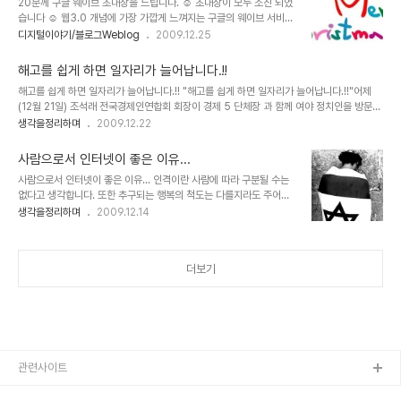
20분께 구글 웨이브 초대장을 드립니다. ☺ 초대장이 모두 소진 되었
있어서 스스로 생각하고 여과된 판단이 아니라 분위기에 휩싸여 무조
습니다 ☺ 웹3.0 개념에 가장 가깝게 느껴지는 구글의 웨이브 서비스
건적으로 받아들이고 있는 것은 아닌가 하는 생각이 들기도 합니다. 이
초대장이 저에게도 배달되어 왔습니다. 이젠 구글 웨이브가 완전 공개
디지털이야기/블로그Weblog
2009.12.25
에 대하여 언젠가 모튜님께서 쓰셨던 아이폰에 대한 포스트에서나 꼬
하기 직전이 아닌가 생각이 되어집니다. 저에게까지 배포할 수 있도록
뮌님의 생각에서도 일부 공통된 느낌이 들어있어 언젠가 이에 대한 글
할 정도이니.. ^^ 구글 웨이브, 저또한 아직 제대로 사용하고 있지 못합
을 쓰고자 했었데, 마침 글을 ..
해고를 쉽게 하면 일자리가 늘어납니다.!!
니다만, 작은 바램이 있다면, 한글 서비스가 빨리 시작되었으면 좋겠다
해고를 쉽게 하면 일자리가 늘어납니다.!! "해고를 쉽게 하면 일자리가 늘어납니다.!!"어제
는 것... ^^ 아무래도 이 땅에서 더많은 사용자의 저변확대를 꾀하려면
(12월 21일) 조석래 전국경제인연합회 회장이 경제 5 단체장 과 함께 여야 정치인을 방문하
그렇게 되어야 하지 않을까 합니다. G메일처럼... 더불어 피카사 3.5
여 말했다는 발언 내용입니다. 정말로 그럴까요? 과연 해고를 쉽게 하면 일자리가 늘어날까
생각을정리하며
2009.12.22
한글 업그레이드도 많이 기다려 지는데... 언제쯤 되려는지.. ^^ 말이
요? 혹, 일은 개 돼지처럼 시켜 놓고 급여도 개 돼지 취급하시려는 건 아닌지... 물론 현재를
옆으로 새었네요. ^^ 제목에서 말씀드린 바와 같이 구글 웨이브 필요하
살아가는 대부분의 우리들은 스스로의 자화상에 대해 생각할 부분이 없지 않은 건 아닙니
신 분께 ..
사람으로서 인터넷이 좋은 이유...
다.-이 부분은 아래에서 잠시 언급하도록 하겠습니다.- 그러나 우리의 현실을 뒤돌아 볼 때
사람으로서 인터넷이 좋은 이유... 인격이란 사람에 따라 구분될 수는
정말 이 말이 진정성이 담긴 말인지는 곱씹어 보게 됩니다. ▲ 우리나라의 재벌에 관한 서적
없다고 생각합니다. 또한 추구되는 행복의 척도는 다를지라도 주어지
언젠가 숨겨진 우리의 근대사에 대한 책을 본 적이 있습니다.일제의 침략이 끝난..
는 그 가치가 차별적이어서도 안된다고 봅니다. 설형 무언가 부족하고
생각을정리하며
2009.12.14
못돼 보일지언정 그 사람의 모습 자체에 낙인을 찍는 행위는 어떤 이유
로도 정당화될 수 없습니다. ▲ 역사의 순환... 아이러니라고 해야 할
까요? 나찌는 유태를 유태는 아랍을... 그 이유는 사람이란 환경적 요
더보기
인에 따라 달라질 수 있기 때문입니다. 물론, 저주와 같은 그 낙인이 당
연시 치부되는 현실은 현재를 살아가는 우리들의 자화상이라고도 할
수도 있겠지만... 가령, 이렇게 묻고 싶습니다. 가.난.하고 싶은사람?!!!
사.기. 치고 싶은 사람?!!! 도.둑.질.하고 싶은 사람?!!! 살.인.하고 싶은
사람..
관련사이트