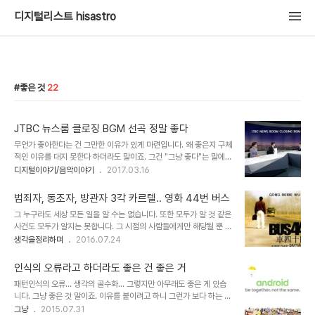
디지털리스트 hisastro
좋은 것
22
JTBC 뉴스룸 클로징 BGM 선곡 정말 좋다
무언가 좋아한다는 건 그만한 이유가 있게 마련입니다. 왜 좋은지 구체
적인 이유를 대지 못한다 하더라도 말이죠. 그건 "그냥 좋다"는 말에
대해 좋은 이유가 무엇인지 모른다고 해서 그건 좋아하는 것이 아니라
디지털이야기/음악이야기
2017.03.16
고 말할 순 없다는 얘깁니다. 이는 말 그대로 그냥 좋다는 표현에 대해
뭐는 어떻고 왜 저러냐며 추궁할 것까지 있겠냐는 생각이기도 합니다.
범죄자, 동조자, 방관자 3각 카르텔.. 영화 44번 버스
어떤 면에서 "그냥 좋은 것이 왜냐?"에 대해 생각하다 보면 단추가 잘
그 누구라도 세상 모든 일을 알 수는 없습니다. 또한 모두가 알 것 같은
못 끼워져 어긋나듯 (이유는 알 수 없지만) 실제 좋았던 그 본질과는
사건도 모두가 알지는 못합니다. 그 시점의 사람들에게만 해당될 뿐 시
거리가 먼 다른 것으로 구체화 될 수 있다는 점에서 주의해야 한다는
간의 흐름에 따라서는 완전히 잊히지는 않을지라도 모든 이가 기억하
생각을정리하며
2016.07.24
겁니다. 또한 "사실 잘 모르겠다"는 건 세상을 깊이 바라보며 모든 부
지는 못 할 것이기 때문입니다. 하지만 세상의 일이라고 하는, 희로애
분에서 얻는 통찰이기도 합니다. 이것과 그걸 연결하는 게 적절한 예는
락(喜怒哀樂)으로 지칭되는 인간사 혹은 세상사의 중심 소재는 몇 가
아니겠지만요. ^^ 음..
인식의 오류라고 하더라도 좋은 건 좋은 거
지 범주에서 크게 벗어나진 않는 것 같습니다. 이야기는 조금씩 다를지
패턴인식의 오류... 생각의 골수화... 그렇지만 아무래도 좋은 게 있습
몰라도 말이죠. 많이들 회자된 것으로 보이는 이야기를 접했습니다. 실
니다. 그냥 좋은 것 말이죠. 이유를 붙이려고 하니 그런가 보다 하는 것
화를 바탕으로 제작되었다고 하는 영화 "44번 버스"와 관련된 내용입
이지.. 사실 생각해 보면 좋은 건 그냥 좋은 겁니다. 의도화된 것... 숨
그냥
2015.07.31
니다. 전해 들은 이야기와 영화가 말하고자 하는 바는 사람들이 살아가