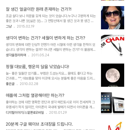
겨진 것이 있을지 모르겠습니다.그럼에도 이러한 광고는 시선을 사로
는 세상에서 벌어진 사건과 사고가 지닌, 그중에서도 사람들의 생각과
잡고 생각을 좋게 만듭니다. 왜일까요?아마도 평화와 자유 그리고 함
행동으로 변화될 수도 있었던, ..
잘 생긴 얼굴이란 원래 존재하는 건가?!
께 공존하는 조화로움에 대한 동경 때문은 아닌지... be together.
조금 살다 보니 의문을 갖게 되는 것이 있습니다.누구나 구분하게 되는
not the same. 페이스북의 조회수는 1억1천6백을 넘어섰고.. 유튜
좋은 것과 나쁜 것(싫은 것)... 그 연장선에서 잘 생긴 것과 못 생긴 것
브에서도 2천만 가까운 페이지뷰를 기록 중인 안드로이드 광고 동영
등등 그 구분은 원래 있었느냐는 의문. 문득 인터넷에서 배용준과 관련
그냥
2015.02.19
상 얘깁니다. 같지 않아도 함께 한다... 자신들의 매체가 바탕이기에 그
된 기사가 눈에 보였는데, 그와 관련된 기사는 그냥 그렇고 그의 모습
렇겠지만 이미 많은 이들은 광고와 정보를 서로 다른 것으로 이해하지
에서 남자인 제 눈에도 잘 생겼다는 생각이 들더군요. 그리고 그의 얼
않는 흐..
생각이 변하는 건가? 세월이 변하게 하는 건가?
굴에서 왠지 어딘가 익숙한 모습이 교차되었습니다. 이제는 이 세상 사
생각의 변화에 대한 단상?! 언젠가 어린 시절에 이런 생각을 한적이 있
람이 아니지만 아직 많은 이들의 가슴속에 남아 있는 마이클 잭슨. 이
습니다. 생각이 변하는 걸까? 아니면 세월이 변하는 건가? 이 물음에
미지 출처: news.kstyle.com / 배용준 사진 치곤 좀 못나온 사진이
대한 고민으로서 그 때 세웠던 가설은 이랬습니다. 기본적 상황학창시
생각을정리하며
2011.05.24
죠? ㅎ 마이클 잭슨을 떠올리면 그의 음악적인 유명세 이면에 늘 논란
절 담배를 피우는 것이 금기되었던 규율에 대해서 어른들은 자신들의
이 되었던 성형에 대한 것이 빠지지 않습니다. 마이클 잭슨의 원래 얼
행위는 당연시하면서 학생들에겐 왜 못하게 하는 것일까? 내가 어른이
굴... 인..
정월 대보름, 행운의 달을 낚았습니다!
되면, 학생들의 담배 피우는 행위에 대해서 뭐라고 하지 않으리라... 그
늘~ 좋은 일들만 있기를... 부럼은 드셨는지요... 몸에도 좋다고 하는
리고 그렇게 다짐한 것에 대한 생각할 수 있는 2가지는 이랬습니다. 1.
건과류... ^^; 대보름을 맞아 이곳에 오시는 분들께 좋은 마음을 드리려
나는 변하지 않았다.그러나 그 변하지 않는 것은 나의 생각일 뿐이고
고 예전에 찍었던 사진입니다만, 직접 찍었던 달 사진을 올려봅니다.
좋은글
2010.02.28
내가 괜찮다고 생각한 그 기준은 담배였으나, 내가 어른이 된 그 시점
달에 관한 이야기들은 과학적인 것부터 SF적인 이야기, 전설 등등 수
의 아이들은 담배 그 이상(마리화나 등 금지된 약물들) 의 내가 생각했
많은 소재가 되고 있습니다. 그런데, 달은 무엇보다도 우리나라의 전통
던 기준을 넘어선 행위..
애플에 그처럼 열광해야만 하는가?
적인 관습에서... 달을 보면서 좋은 일들이 이루어지기를 기원하던 풍
좋아하는 것에 대한 명확한 판단과 생각 매킨토시로 이미 전세계적 그
습을 지니고 있었고, 지금도 잠재적일지 모르지만... 여전히 그러하다
유명세가 작지 않지만, 아이폰이 국내에 발매가 되면서 아이폰을 개발
고 생각됩니다. 더구나 보름달 중에서도 가장 크다는 정월 대보름에는
하여 판매하는 기업 애플에 대한 관심 또한 더욱 높아졌습니다. 더우기
디지털이야기/스맡폰&모바일
2010.01.29
한해의 안녕을 비는 마음으로 더더욱 그러했던 것 같습니다. 어릴 적
아이팻-iPod은 아이팟인데, 왜 iPad는 아이패드일까?- 의 공개로
기억 속에 대보름이면, 어머니께서는 항상 장독대 부근에 시루떡과 정
그 관심은 더욱 확대될 것은 예정된 사실이기도 합니다. ▲ 2010년 1
한수를 준비해 놓으신 후..
20분께 구글 웨이브 초대장을 드립니다.
월 28일 공개된 애플의 타블렛 iPad 하지만, 좋다라고 하는 관심에