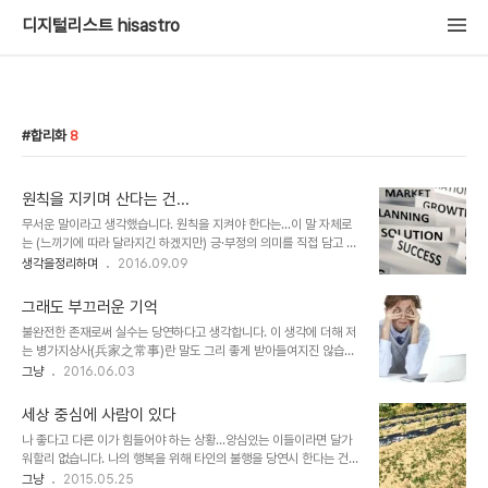
디지털리스트 hisastro
합리화
8
원칙을 지키며 산다는 건...
무서운 말이라고 생각했습니다. 원칙을 지켜야 한다는...이 말 자체로
는 (느끼기에 따라 달라지긴 하겠지만) 긍·부정의 의미를 직접 담고 있
지는 않기 때문에 뭐가 무섭다는 건지 의아할 수 있습니다. 마치 염력
생각을정리하며
2016.09.09
이나 관심법과 같은 고차원적 능력을 통해 제 머릿속을 훤히 들여다보
면서 제가 생각하고 있는 그게 무엇인지 보았다면 모를까(허나 저도
그래도 부끄러운 기억
그게 뭔지 정확히 알지 못한다는 건 함정~). 이렇게 말할 수 있을 것 같
불완전한 존재로써 실수는 당연하다고 생각합니다. 이 생각에 더해 저
습니다. 비근한 예를 들어 일관성을 가져야 한다는 것과 일맥상통하는
는 병가지상사(兵家之常事)란 말도 그리 좋게 받아들여지진 않습니
얘기라고 말이죠. 어떤 면에서 사람들은 원칙을 지켜야 한다거나 일관
다. 조심하고 유념하라는 의미겠지만, 실수라는 것을 그저 쉽게 받아들
그냥
2016.06.03
성을 가져야 한다는 얘기 자체로 이성을 지닌 사람이라면 반드시 그래
이지 않겠다는 전제가 있기 때문입니다. 그건 기본적으로 사람이라면
야만 하는 것으로 인식하게 되죠. 제가 "원칙을 지켜야 한다"는 말이
양심은 있고, 누구나(라고 할 수 있을지는 저만의 생각이겠지만) 나쁜
무섭다고 하는 건 그러한 인식으..
세상 중심에 사람이 있다
것을 하고 싶지는 않을 테니까 말이죠. 오히려 좀 더 깊이 생각한다면
나 좋다고 다른 이가 힘들어야 하는 상황...양심있는 이들이라면 달가
말이 될진 모르겠으나 나쁘고, 좋은 것이 없다면 어떨까... 상상하곤 합
워할리 없습니다. 나의 행복을 위해 타인의 불행을 당연시 한다는 건
니다. 세상은 원래 그런 것이라고 생각되는 요즘도... 사실 살면서 이쪽
영화 매드맥스가 보여주는 배경과 다를 바 없다고 생각합니다. 그렇게
그냥
2015.05.25
저쪽 다 고려하고 배려하면서 살기란 간단한 얘기가 아닙니다. 자신의