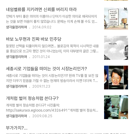
저 역시 내가 행복한 만큼 타인도 행복해야 한다는 생각을 기본으로 하
몸뚱이 하나 살피고 추스르는 것조차 어려운 현실에선 더욱 그럴 수밖
고 삽니다. 마지막 휴일인 오늘은 부처님 오신날.종교적 믿음으로 다가
에 없습니다. 뭐~ 이렇게 말하는..
네임벨류를 지키려면 신뢰를 버리지 마라
서지는 않지만 어떤 절대적 선에 대해 갈구를 하는 불완전한 사람으로
언제가 부터 좋은 의미의 이름이나 단어가 이상한 의미로 왜곡되어지
서... 때로 제시되는 문구들이 뇌리에 각인되고, 그것을 실천하고자 하
는 것을 보면 마음이 좋지 않았습니다. 문제는 이게 손해 볼 수도 있는
는 무의식은 어찌할 수 없는 일이기도 합니다. 전날까지 2박3일 대학
어떤 거래에 한정된 것이라면 모를까... 사람 잡을 일들까지 아무렇지
생각을정리하며
2014.09.02
동기 가족모임을 다녀와 여독이 채 가시지 않았지만 왠지 산행을 하고
않은듯 횡행하고 있다는 겁니다. 이게 쉽게 통할 수 있었던 건 바로 네
싶었는데... 텃밭을 보던 아내가 이제 막 땅위로 올라오는 잡초 손질을
임벨류!! 그리고 앵무새들의 입을 통한 바이럴!! 핵심도 없고 모호한 추
해야 하지 않느냐고 합니다...
바보 노무현과 진짜 바보 민주당
상적 명제만을 앞세우는데도 그넘의 네임벨류면 모든게 끝나버렸던
잘못된 선택을 되풀이하지 않으려면... 블로깅의 목적이 시사적인 내용
겁니다. 알고보면 그 네임벨류라는 것도 자기PR시대라는 합리화를 통
을 중심으로 쓰고자 했던 것이 아니었는데, 이미 대부분의 글은 그렇게
해 그럴싸하게 포장된 자기 자랑이었을 뿐이고, 지닌 힘으로 우격 우격
시사와 정치를 주로 하는 블로그가 되어 버렸습니다. 하지만, 얼마 전
생각을정리하며
2011.01.24
밀어 부친 것에 불과합니다. 한 때 민영화라는 말이 좋게 들리던 시절
발행했던 "디지털을 말하기 전에 알아야 할 도리"라는 포스트에서 밝
이 있었습니다.뭔 말만하면 민영화 민영화... 그렇게 인식된데에는 그
혔듯이 현재는 그 무엇보다도 우리들의 인간 본위의 인간성을 되찾는
만한 원인이 있기도 했지만 나라..
세종시로 기업들을 떠미는 것이 시장논리인가?
것이 가장 중요한 일이 아닌가라는 생각을 다시금 해봅니다. 같잖은 보
세종시로 기업들을 떠미는 것이 시장논리인가? 원래 TV를 잘 보진 않
잘것없는 자의 쓸데없고 부질없는 일일지는 몰라도... ※ 본 글은
지만 더우기 믿음을 가질 수 없는 현재의 방송이라서 이젠 더더욱 TV
2009년 9월 처음 작성하였고, 지난 2010년 6.2 지방선거 결과를
와 멀어지는 느낌입니다. 하지만, 어쩔 수 없이 들려오는 얘기라던가
생각을정리하며
2009.11.23
생각하다가 일부 내용을 추가하여 재발행하였으며, 스스로에 대한 생
또는 인터넷을 통하여 보게 되는 일련의 최근 상황들은 답답함이 더욱
각을 정리하고자 하는 것과 진정한 올바른 힘의 실천을 위한 사람들 그
가중되는 느낌입니다. 언제고 그 원칙이란 것을 지켰던 인물들이 아니
리고 공감하실 그 어느 분과의 소..
개처럼 벌어 정승처럼 쓴다구?
었음에도... 최소한의 양심이라면... 자신들이 내세웠던 논리는 짜 맞추
개처럼 벌어 정승처럼 쓴다구? 사진출처:
어야 하지 않나 싶은데...이마저도 너무 큰 바램이었을까요? 비즈니스
http://sakuraoi.egloos.com/4326491 "개처럼 벌어 정승처럼
프렌들리?... 말 할 것이 한둘이 아니지만, 이것 한가지는 꼬집고 넘어
쓴다." 정말 그럴 듯 해 보이는 말입니다. 그렇기 때문에 우리는 이 말
생각을정리하며
2009.08.25
가야겠다는 생각이 들었습니다. 세종시 문제로 여야의 대립이 어쩌구
을 흔히 들어도 곧 수긍했고 또 그렇게 하고 있는지 모릅니다. 개처럼
저쩌구하는 상황이 되는 것을 보면서, 최근 정부부처의 세종시 이전을
벌어서 정승처럼 쓴다는 말... 이 말은 지금 벌이를 하고 있거나 아니면
전면 백지화 하겠다는 정부의..
부가가치?...
벌이를 하겠다는 과정 중에 있음을 의미하는 것일 테고, 더불어서 적어