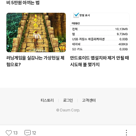
비 5만원 아끼는 법
러닝게임을 실감나는 가상현실 체
안드로이드 앱설치와 제거 안될 때
험으로?
시도해 볼 몇가지
의안내
티스토리
로그인
고객센터
© Daum Corp.
13
12