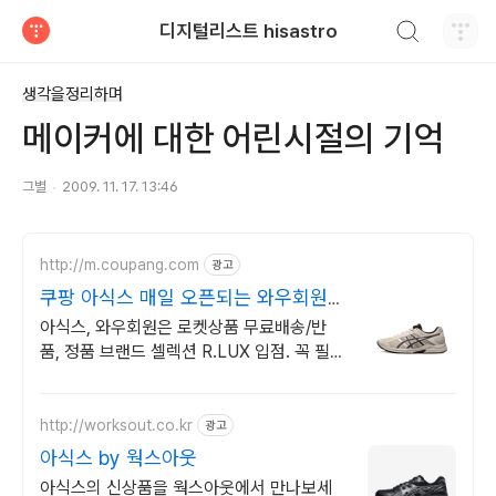
검색하기
디지털리스트 hisastro
티스토리
생각을정리하며
메이커에 대한 어린시절의 기억
그별
2009. 11. 17. 13:46
http://m.coupang.com
광고
쿠팡 아식스 매일 오픈되는 와우회원
특가
아식스, 와우회원은 로켓상품 무료배송/반
품, 정품 브랜드 셀렉션 R.LUX 입점. 꼭 필요
한 제품은 쿠팡에서 더 저렴하게, 로켓배송으
로 더 빠르게!
http://worksout.co.kr
광고
아식스 by 웍스아웃
아식스의 신상품을 웍스아웃에서 만나보세