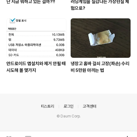
난 지금 뭐하고 있는 걸까?!!
러닝게임을 실감나는 가상현실 체
험으로?
안드로이드 앱설치와 제거 안될 때
냉장고 홈바 걸쇠 고장(파손) 수리
시도해 볼 몇가지
비 5만원 아끼는 법
의안내
티스토리
로그인
고객센터
© Daum Corp.