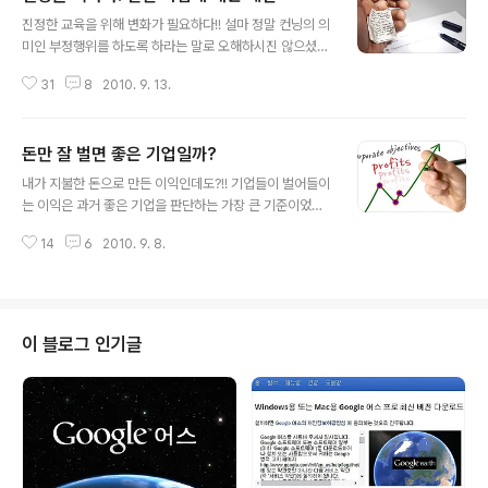
글 내용
진정한 교육을 위해 변화가 필요하다!! 설마 정말 컨닝의 의
미인 부정행위를 하도록 하라는 말로 오해하시진 않으셨
길… 행여라도 그렇게 생각하신 분들을 위해 그런 의미가
31
8
2010. 9. 13.
아니라는 것을 먼저 말씀을 드립니다. -그러나 실질적으로
이러한 부정행위까지 줄이는 부가적 효과도 기대할 수는
있다고 봅니다.- 제가 생각하는 건 지금까지의 시험이 -그
돈만 잘 벌면 좋은 기업일까?
나마 최근 시험들을 보면 예전 보단 나아진 것도 같기도 합
글 내용
니다. 물론 잘은 모르겠지만- 무엇을 목적으로 하는가에서
내가 지불한 돈으로 만든 이익인데도?!! 기업들이 벌어들이
출발합니다. 그저 외우기 잘하는 것을 목적으로 하는지 아
는 이익은 과거 좋은 기업을 판단하는 가장 큰 기준이었습
니면, 진정으로 이해하고 진짜 지식을 체득하게 되는 것을
니다. 아니 현재도 그건 유효한 사실입니다. 그러나 기업들
목적으로 하는지 조금만 생각해보면 답이 나오리라 생각합
14
6
2010. 9. 8.
의 생각도, 기업을 바라보는 우리들의 생각도 이젠 변화되
니다. 아마도 시험 보는 것을 좋아하는 사람은 없을 겁니다.
어야 할 시점이 아닌가 싶습니다. -기업이란 조직도 결국은
근데 아이러니 하게도 남을 시험보게 ..
해당 업종이 있을 것이며, 궁극적으로 기업의 구성은 사람
이 중심이라는 사실을 생각할 때... 또한 그 사람은 또다시
어느 기업엔가 소비자라는 측면에서는 더더욱- 과연 부가
이 블로그 인기글
가치를 높이고 많은 이익을 창출하는 것이 궁극적인 기업
의 목표가 되어야 할까요? 가끔 들려오는 몇몇 기업들의 경
영성과에 대한 발표들을 듣고 있자면 때때로 어떻게 저런
이익이 가능할까를 생각하게 됩니다. -실제 그기업들이 거
래를 하면서 우리 이만큼 남는다고 하..