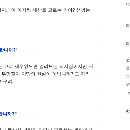
디
... 이 아저씨 세상을 모르는 거야? 생까는
최
최
근
글
과
인
최
기
합니까?"
글
공
는 고작 재수없으면 걸려드는 낚시질이지만 서
블
 투망질이 이땅의 현실이 아닙니까? 그 자리
일
이구려.
부
그
Ar
합니까?"