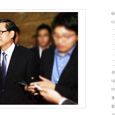
B
디
생
내
타
좋
짧
기