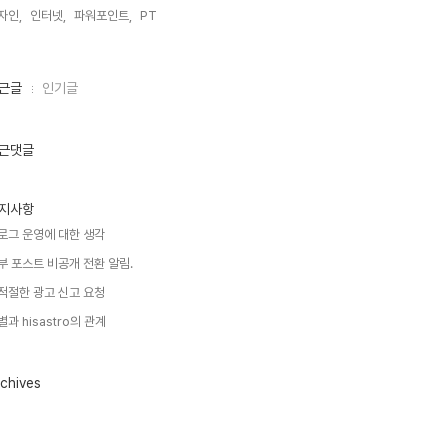
자인,
인터넷,
파워포인트,
PT,
근글
인기글
근댓글
지사항
로그 운영에 대한 생각
부 포스트 비공개 전환 알림.
적절한 광고 신고 요청
별과 hisastro의 관계
chives