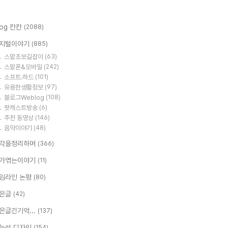
log 칸칸
(2088)
지털이야기
(885)
스맡초보길잡이
(63)
스맡폰&모바일
(242)
소프트.하드
(101)
유용한생활정보
(97)
블로그Weblog
(108)
팟캐스트방송
(6)
추천 동영상
(146)
음악이야기
(48)
각을정리하며
(366)
가엮는이야기
(11)
임라인 논평
(80)
은글
(42)
은글긴기억...
(137)
능성 디자인
(154)