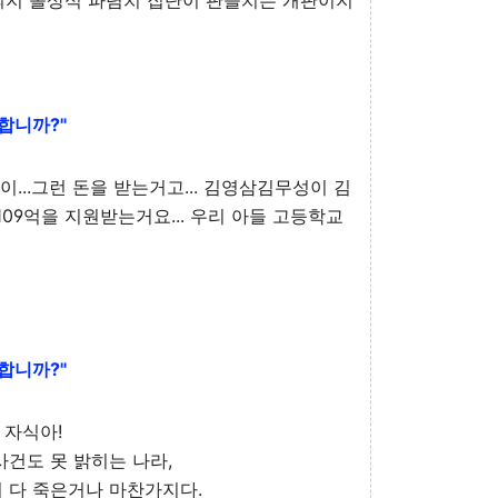
되지 몰상식 파렴치 집단이 판을치는 개판이지
합니까?"
이...그런 돈을 받는거고... 김영삼김무성이 김
.109억을 지원받는거요... 우리 아들 고등학교
합니까?"
 자식아!
사건도 못 밝히는 나라,
 다 죽은거나 마찬가지다.