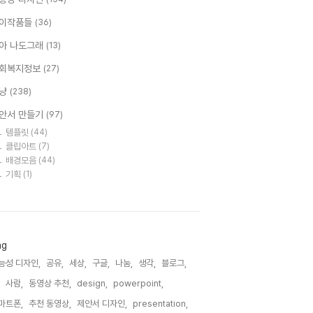
이작품들
(36)
아 나도그래
(13)
회복지정보
(27)
냥
(238)
안서 만들기
(97)
템플릿
(44)
클립아트
(7)
배경모음
(44)
기획
(1)
ag
능성 디자인,
공유,
세상,
구글,
나눔,
생각,
블로그,
사람,
동영상 추천,
design,
powerpoint,
마트폰,
추천 동영상,
제안서 디자인,
presentation,