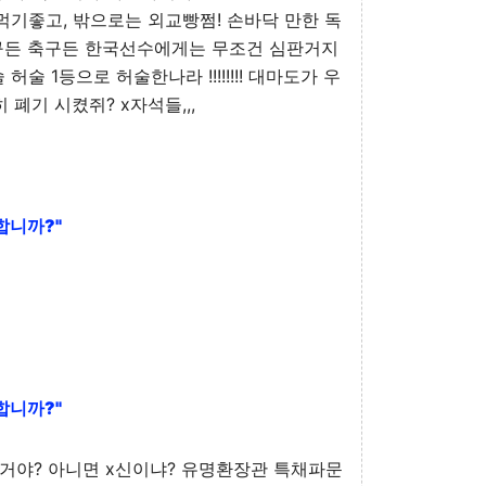
먹기좋고, 밖으로는 외교빵쩜! 손바닥 만한 독
구든 축구든 한국선수에게는 무조건 심판거지
허술 1등으로 허술한나라 !!!!!!!! 대마도가 우
폐기 시켰쥐? x자석들,,,
합니까?"
합니까?"
 거야? 아니면 x신이냐? 유명환장관 특채파문