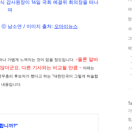
식 감사원장이 16일 국회 예결위 회의장을 떠나
며
아
맞
 ⓒ 남소연 /
이미지 출처:
오마이뉴스
사
그
제
-물론 알바
것 하나 가볍게 느껴지는 것이 없을 정도입니다.
는 않더군요. 다른 기사와는 비교될 만큼 -
아래는
 국무총리 후보자가 했다고 하는 "대한민국이 그렇게 허술합
 내용입니다.
T
기
힘,
합니까?"
스