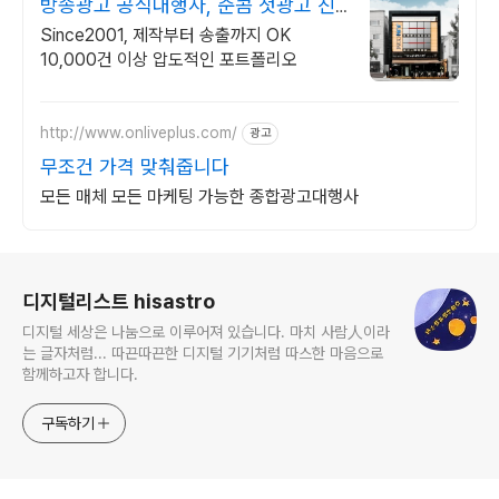
방송광고 공식대행사, 준콤 첫광고 진
행시 20% 할인!
Since2001, 제작부터 송출까지 OK
10,000건 이상 압도적인 포트폴리오
http://www.onliveplus.com/
광고
무조건 가격 맞춰줍니다
모든 매체 모든 마케팅 가능한 종합광고대행사
로그 정보
디지털리스트 hisastro
디지털 세상은 나눔으로 이루어져 있습니다. 마치 사람人이라
는 글자처럼... 따끈따끈한 디지털 기기처럼 따스한 마음으로
함께하고자 합니다.
구독하기