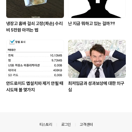
냉장고 홈바 걸쇠 고장(파손) 수리
난 지금 뭐하고 있는 걸까?!!
비 5만원 아끼는 법
안드로이드 앱설치와 제거 안될 때
최저임금과 성과보상에 대한 의구
시도해 볼 몇가지
심
의안내
티스토리
로그인
고객센터