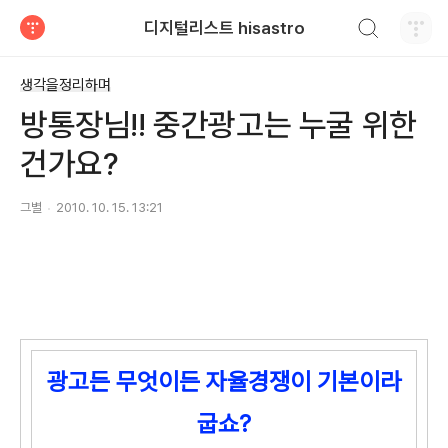
검색하기
디지털리스트 hisastro
티스토리
생각을정리하며
방통장님!! 중간광고는 누굴 위한
건가요?
그별
2010. 10. 15. 13:21
광고든 무엇이든 자율경쟁이 기본이라
굽쇼?