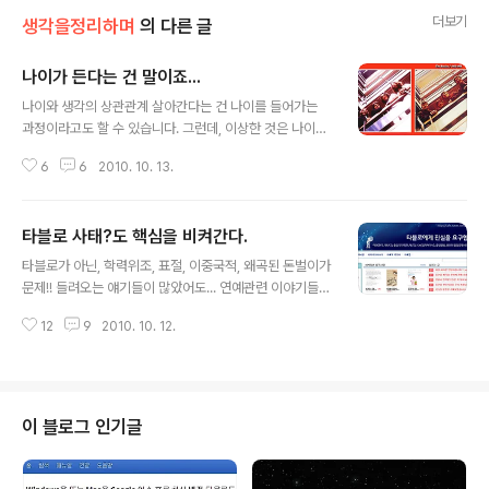
더보기
생각을정리하며
의 다른 글
나이가 든다는 건 말이죠...
글 내용
나이와 생각의 상관관계 살아간다는 건 나이를 들어가는
과정이라고도 할 수 있습니다. 그런데, 이상한 것은 나이가
늘어난다는 건 생각을 하면서도 스스로와는 다르게 상대를
6
6
2010. 10. 13.
바라보는 의식은 차이가 있는 것 같습니다. 누구나 세월의
흐름 속에서 나이를 먹어감에 따라 연령대에 맞는 호칭 -아
이, 학생, 젊은이, 젊은이, 아가씨, 아저씨, 아줌마, 할머니,
타블로 사태?도 핵심을 비켜간다.
할아버지, 어르신...- 을 듣게 됩니다만, 마주하게 되는 상대
글 내용
도 역시 그러하다는 생각은 좀 덜하기 때문입니다. 왜냐하
타블로가 아닌, 학력위조, 표절, 이중국적, 왜곡된 돈벌이가
면, 살아가면서 수없이 많은 사람과의 만남과 헤어짐을 반
문제!! 들려오는 얘기들이 많았어도... 연예관련 이야기들에
복합니다만, 언제 만났느냐에 따라서 그 사람에 대한 모습
대해서는 그리 관심을 갖지 않는 터라 타블로가 누군지는
은 그 시점을 두고 생각하게 마련이거든요. 그냥 만난 시점
12
9
2010. 10. 12.
대충 알았어도 그가 어떻다라는 것에 대해서는 관심도 없
에서 아저씨, 아줌마, 아가씨, 학생일 뿐이라는 거죠. 그러
었고, 잘 알지도 못했을 뿐더러 알려고 하지도... 아니 알고
나 그게 너무도 당..
싶지도 않은 이야기였습니다. 또한 그에 따른 타진요란 이
름도 이전의 여러 신생어들처럼 약간의 궁금함은 있었지만
단순히 타블로 사태?와 관련된 이야기겠거니 하는 정도였
이 블로그 인기글
을 뿐입니다. 그런데, 이웃 블로거이신 블루앤라이브님의
타블로 건에 대한 트윗들을 보면서 좀 생각을 하게 되었
고... 최근 일련의 반전?에 의해 -이 반전을 생각하면 늘 떠