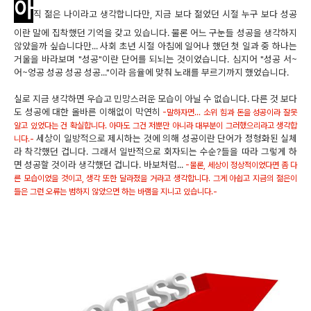
아
직 젊은 나이라고 생각합니다만, 지금 보다 젊었던 시절 누구 보다 성공
이란 말에 집착했던 기억을 갖고 있습니다. 물론 어느 구눈들 성공을 생각하지
않았을까 싶습니다만... 사회 초년 시절 아침에 일어나 했던 첫 일과 중 하나는
거울을 바라보며 "성공"이란 단어를 되뇌는 것이었습니다. 심지어 "성공 서~
어~엉공 성공 성공 성공..."이라 음율에 맞춰 노래를 부르기까지 했었습니다.
실로 지금 생각하면 우습고 민망스러운 모습이 아닐 수 없습니다. 다른 것 보다
도 성공에 대한 올바른 이해없이 막연히
-말하자면... 소위 힘과 돈을 성공이라 잘못
알고 있었다는 건 확실합니다. 아마도 그건 저뿐만 아니라 대부분이 그러했으리라고 생각합
세상이 일방적으로 제시하는 것에 의해 성공이란 단어가 정형화된 실체
니다.-
라 착각했던 겁니다. 그래서 일반적으로 회자되는 수순?들을 따라 그렇게 하
면 성공할 것이라 생각했던 겁니다. 바보처럼...
-물론, 세상이 정상적이었다면 좀 다
른 모습이었을 것이고, 생각 또한 달라졌을 거라고 생각합니다. 그게 아쉽고 지금의 젊은이
들은 그런 오류는 범하지 않았으면 하는 바램을 지니고 있습니다.-