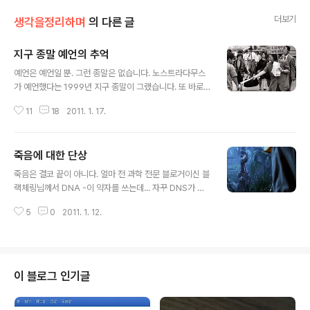
더보기
생각을정리하며
의 다른 글
지구 종말 예언의 추억
글 내용
예언은 예언일 뿐. 그런 종말은 없습니다. 노스트라다무스
가 예언했다는 1999년 지구 종말이 그랬습니다. 또 바로
이어 21세기로의 진입에 따른 컴퓨터 버그에서 파생될 여
11
18
2011. 1. 17.
러 문제들을 묶어 당장이라도 어찌 될 듯했던 Y2K(2천 년)
의 기억도 그랬구요. 10년의 세월도 더 지난 지금에서 그때
일들을 돌아보면 우습기도 하고 기분 묘하게 착잡해지기도
죽음에 대한 단상
합니다. 물론 사회적으로 표면화되어 일어났던 일들뿐만
글 내용
아니라 소소하게 웃지 못할 촌극으로 종결된 사이비 종교
죽음은 결코 끝이 아니다. 얼마 전 과학 전문 블로거이신 블
들의 사건들도 우리가 모르는 사이에 적잖이 있었을 겁니
랙체링님께서 DNA -이 약자를 쓰는데... 자꾸 DNS가 쳐
다. 끝없이 이어지는 종말 예언 1992년, 다미신인가 다미
집니다. 연관성있는 것에 익숙한 것... 그 습관이란 것이 새
선인가라고 하는 일부 기독교 종파 -기독교 내에서는 이단
5
0
2011. 1. 12.
삼 간단한 것이 아님을 느끼게 합니다. 그런데, 또 생각을
(異端)이라고 했었던- 에서 시한부 종말론을 내세워 199
해보니 그 약어 별 단어의 뜻은 다를지 모르지만, DNA와
2년 10월 28일에 예수의 공중..
DNS가 지닌 성격은 그리 무관치 않다는 생각이 들더군요.
좀 이상야릇함이 느껴졌습니다.- 와 관련한 "DNA는 죽지
않는다"라는 제목의 글을 쓰셨고, 제가 전문적 식견을 가지
이 블로그 인기글
고 있지는 않지만, 관심을 지닌 내용이라서 관심있게 읽어
보게 되었습니다. 내용이 워낙 방대한 범위를 담고 있는지