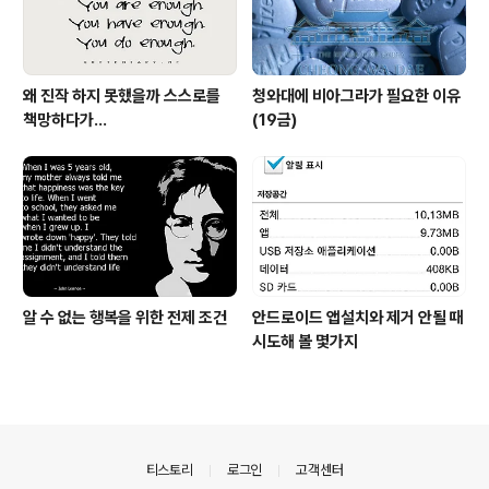
왜 진작 하지 못했을까 스스로를
청와대에 비아그라가 필요한 이유
책망하다가...
(19금)
알 수 없는 행복을 위한 전제 조건
안드로이드 앱설치와 제거 안될 때
시도해 볼 몇가지
의안내
티스토리
로그인
고객센터