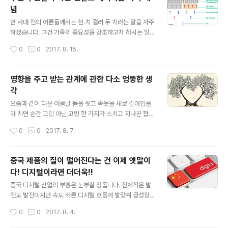
른 나라를 경험하고 온 이들은 선망의 대상이기도 했었습
념
니다. 그중에서도 쌀 나라 미국은 최고였죠. 그런 그들에게
글 내용
서 징표처럼 나타나는 명징한 공통된 모습이 있었으니 그
한 세대 전의 어른들께서는 한 치 걸러 두 치라는 말을 자주
게 바로 혀 꼬부라진 말투입니다. 흥미로운 점은 영어 발음
하셨습니다. 그건 가족의 중요성을 강조하고자 하시는 말
이 원래 그러하여 으레 그런 것이려니 하면서도 한편으로
씀들에 항상 뒤따르는 말이었습니다. 가족이란 나라는 정
작성시간
0
0
2017. 8. 15.
는 그게 해외 물을 좀 먹은 표식인 ..
체성이 시작되는 출발점이라고 할 수 있고, 이는 내가 존재
할 수 있던 근거라는 점에서 어찌 보면 정말 이보다 중한 것
도 없습니다. 그런데, 어렸을 때부터 좀 모호하다는 생각을
영향을 주고 받는 관계에 관한 다소 엉뚱한 생
했었습니다. 가족이 중요하지만, 그 범위가 어떻게 되느냐
각
라는 겁니다. 물론, 어른들께서 말씀하신 한 치 걸러 두 치
글 내용
가 뜻하는 가족은 오로지 나와 배우자 그리고 자식으로 한
요즘과 같이 더운 여름날 몸을 씻고 속옷을 새로 갈아입을
정 짓는 것이라고 어렴풋이 생각했지만, 그건 솔직히 이렇
라 치면 순간 고민 아닌 고민 한 가지가 스치고 지나곤 합니
게 생각해 보기 전까지는 제대로 인지하지 못했던 말이기
다. 바로 습도가 높아 어설프게 몸의 물기를 닦고 속옷을 입
작성시간
0
0
2017. 8. 7.
도 했고, 그렇게 생각했다고 해서 그 기준이 정확하다고 확
게 되면 꿉꿉함이 느껴진다는 걸 선험적으로 알고 있기 때
신할 수도 없었기 때문입니다. 또..
문인데, 그렇다고 이 더운 날 헤어드라이기로 몸을 말리는
것도 보통 곤욕이 아니라는 것을 모르는 바도 아니어서 하
중국 제품의 질이 떨어진다는 건 이제 옛말이
게 되는 생활 속 고민입니다. 어느 때는 수건으로만 몸의 물
다! 디지털이라면 더더욱!!
기를 닦아내고 에라~ 모르겠다 그냥 속옷을 새로 갈아입기
글 내용
도 합니다만, 아니나 다를까 이내 곧 후회하고 말죠. 그뿐만
중국 디지털 산업의 부흥은 눈부실 정돕니다. 전체적은 발
이 아니라 어느샌가 입었던 속옷을 반쯤 벗은 채 손에는 이
전도 발전이지만 속도 빠른 디지털 흐름에 발맞춰 급성장
미 드라이를 들고 몸을 말리고 있는 민망한(?) 모습의 스스
한 중국의 디지털 산업은 이제 몇 해 전 우리가 생각하는 그
작성시간
0
0
2017. 8. 4.
로를 발견하곤 합니다. 몸이 좀 뽀송뽀송해졌을 즈음 다시
런 모습이 아닙니다. 오히려 우리가 중국을 따라가야 할 지
속옷을 입는데, 아차 싶..
경에 이르렀다고 혹자는 진단하기도 합니다. 이유는 그들