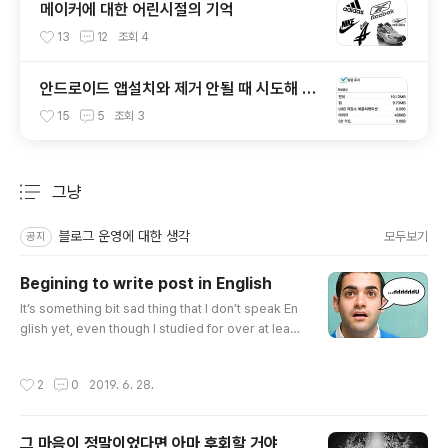
메이커에 대한 어린시절의 기억
13
12
조회
4
안드로이드 앱설치와 제거 안될 때 시도해 볼
몇가지
15
5
조회
3
그냥
분류 전체보기
주요 글 목록
블로그 운영에 대한 생각
모두보기
공지
Begining to write post in English
글 내용
It’s something bit sad thing that I don’t speak En
glish yet, even though I studied for over at least
three hours per a day without missing a day for
over three years. 좀 슬픈 일이다, 내가 여전히 영어를
작성시간
2
0
2019. 6. 28.
못하는 것은. 내가 공부했는데도 불구하고, 최소 세 시간 이
상 하루당, 3년이 넘도록 하루도 빠짐없이. How much lo
nger do I have to study to speak English? It’s not
그 마음이 정말이었다면 아마 후회할 거야