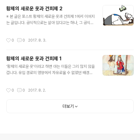
이 만든 디지털 생태계가 탄탄해 보인다는 점 등 여러 가지
황제의 새로운 옷과 건희제 2
가 있을 겁니다. 무엇보다 중국의 내수 시장이 크다는 건 예
글 내용
※ 본 글은 포스트 황제의 새로운 옷과 건희제 1에서 이어지
나 지금이나 큰 장점이 아닐 수 없는데, 그들이 판매하는 디
는 글입니다. 공식적으로는 살아 있다고는 하나, 그 공식적
지털 기기들의 가격들을 살펴보면 우리네 기업들의 행태와
발표가 의도하는 상징성은 "살았는지 죽었는지 알 수 없
는 사뭇 다르다는 생각을 하지 않을 수 없게 합니다. 일면만
다"고 하는 대중의 인식에 목적을 두고 있는 듯 보입니다.
으로 전체를 단정 지을 수는 없겠지만 판매자에 따른 가격
작성시간
0
0
2017. 8. 3.
실제로 그가 쓰러졌을 때 한 언론사는 확실한 정보원을 통
차이는 있을지 몰라도 적어도 그들이 가격을 가지고 내수
해 그가 죽었다는 사실을 기사화하기도 했었습니다. 그러
와 수출품에 있어 차이를 두지 않다..
나 그것이 내부적으로 어떤 문제가 있었던 건지 그와 관계
황제의 새로운 옷과 건희제 1
된 쪽에서는 정정보도를 요구했습니다. 그것도 지속적으로
글 내용
하지만 일정 기간 동안 그 언론의 기사 정정은 이루어지지
'황제의 새로운 옷'이라고 하면 아는 이들은 그리 많지 않을
않았고, 그와 관계된 쪽에서의 법적 대응도 없었습니다. 그
겁니다. 유입 경로의 영향에서 자유로울 수 없었던 배경이
러나 적잖은 시간이 흐른 후 조용히 기사를 정정했다는 소
원인입니다. "벌거벗은 임금님"이나 "벌거숭이 임금님"이
식은 접했던 것 같기도 합니다. 뭐~ 어쩔 수 없었을 테니...
라고 하면 바로 안다는 건 바로 그 직접적인 예라고 할 수
작성시간
0
0
2017. 8. 2.
어쨌든 현재까지 확실히 알려..
있죠. 근대화에 앞선 일본을 통해 이상하게(?) 번역되어 우
리에게 알려졌으니 그럴 수밖에요. 누구나 알다시피 이 동
화는 안데르센의 작품입니다.당연히 그 이야기가 어떤 내
더보기
용인지 모르는 사람은 없을 겁니다. 그러나 안다는 것의 기
준을 체득하고 그대로 실천한다고 하는 엄격한 잣대를 들
이대자면 얘긴 달라질 것 같습니다. 아울러 이것을 소재로
이야기를 하자니 "황제의 새로운 옷(Kejserens nye Kl
æde)"이라는 원제가 더더욱 어울린다 싶습니다. 또한 공