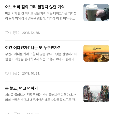
려 복권가게로 향했다. 대체 그 복권… 아니 그 복이란 게
어느 커피 점의 그리 달갑지 않던 기억
뭔가 생각이 들 즈음 왜 그랬는지 알 수 없지만, 불현듯 어
글 내용
제 꾼 꿈이 떠올랐다. 탄핵당한 박근혜가 나와서는 자신이
마침 커피 한 잔 마시고 싶던 차에 작은 테이크아웃 커피점
그동안 밝히지 못한 아버지의 유지라며 그것을 위해 어쩌
이 눈에 띄어 잠시 걸음을 멈췄다. 커피점 벽 면 메뉴 위쪽
구저쩌구 해서 자신에게 마지막 대통령의 임무를 수행할
에는 대부분의 커피점들이 그렇듯 아메리카노 레귤러 4,0
수 있도록 선처해달라고 호소하는 꿈이었다. 그 꿈에 대한
00원, 라지 4,500원이라고 적혀 있었고, 평소와 같이 나
작성시간
1
0
2018. 12. 28.
기억이 떠오른 건 찰나..
는 아메리카노 한 잔을 주문했다. 큰 거로 달라고 하면서…
그런데, 점원인지 점주인지 모를, 내게 응대하던 이(분이라
고 썼다가 고쳤...)는 나의 말을 듣지 못했는지 다시 물었다.
여긴 어디인가? 나는 또 누구인가?
레귤러인지, 라지인지를. 나는 좀 더 큰 목소리로 또렷하게
글 내용
"큰 거로 주세요"라고 웃으며 다시 대답했다. 그렇게 말하
무언가 하나를 하려고 할 때 많은 경우, 그것을 실행하기 위
니까 바로 절차가 있다는 듯 4,500원이란다. 카드를 꺼내
한 준비 과정은 실제 하고자 하는 그 행위보다 더 길게 마련
건네려는 순간, 얼마 되지 않는 커피 값을 카드로 계산한다
이다. 그 준비 과정은 대부분 나로부터 파생된 것이지만, 때
는 게 좀 그렇다는 생각에 내밀려던 손을 거두며 웃는 얼굴
때로 내 의지와 상관없이 이리저리 휘둘리기도 한다. 그 과
작성시간
1
0
2018. 10. 31.
로 내가..
정에 괜한 짜증이나 분노가 치밀 때는 이게 뭔가 싶기도 하
다. 도대체가... 블로그에 글 하나 쓰려다가 새롭게 확인한
어떤 사실로 인하여 그 마음가짐까지 흐트러지고 말았다.
돈 놓고, 먹고 먹히기
이전 글에서 언급했던 "돈 놓고, 먹고 먹히기"는 자본주의
글 내용
세상에서 필연처럼 강요되는 것 같다. 물론, 그것을 생각하
세상을 둘러보면 온통 돈 버는 것에 둘러싸인 형색이다. 거
고 사는 이도 그리 많지 않다고 생각되지만, 그게 그것을 더
리의 수많은 간판과 네온사인은 때로 사람들을 도구로 전
욱 증명하는 꼴이 되고 만다. 얼마나 당연하면... 젠장. 며칠
락시키는 듯 느껴지기도 한다. 구현하는 방식과 형태에 차
전 채사장 강연을 듣고 왔다. 채사장은 강의에 앞서 그날 자
이만 있을 뿐 그건 온라인이라고 다르지 않다. 걸려오는 전
작성시간