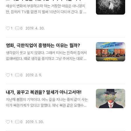
really easy thing. Possibly, languages study real
글 내용
ly seems to be a struggle. 얼마나 더 오래 공부해야
세상의 변화에 부응하고자 하는 거창한 마음은 아니었지
..
만, 집에서 TV를 없앤 지 벌써 10년이 다되어 간다. 잘 보
려 하지 않았던 것을 생각하면 그 시간은 뒤로 더 물러날 테
지만, 어쨌든 세상은 변하고 있고, 그것이 생각과 판단에 영
작성시간
1
0
2019. 4. 30.
향을 끼쳤을 것이라는 사실 또한 부인할 수는 없다. 그럼에
도 이 땅과 저 땅을 가르듯 세상만사가 생각만큼 그리 쉽게
구분되고 단절되는 건 결코 아니기에 쉽게 말할 수도 없다.
영화, 극한직업이 흥행하는 이유는 뭘까?
그리고 그것을 증명이라도 하듯 굳이 보려 하지 않았던 TV
글 내용
와 그래서 자연스레 치운 TV였지만, 아주 완전히 안 본 것
생각없이 웃고 싶지 않았다. 그래서 티비는 진즉에 집에서
도 아니었으니까. 지금까지도. TV 방송이란 것이 독점적
없애버렸다. 때로 생각을 중지하고 그냥 주어지는 대로 웃
위치를 점유하고, 사람들의 이목을 집중시킨 그 시간이 (인
는 게 건강에도 좋다는 생각을 하지 않는 건 아니지만, 그러
간 수명이 지닌 한계에 비춰) 결코 짧지 않은 역사를 지니고
기엔 세상이 너무도 척박하고 그 장단에 나마저 휘둘리는
작성시간
1
0
2019. 2. 9.
있으니, 어쩌..
건 마뜩지 않았기 때문이다. 솔직히 지금 이 땅이 그렇게 웃
을 수 있는 상황인가? 이리 죽어나고 저래 죽어가는 사람들
이 그렇게 많은데?? 그럴 순 없다고 생각했다. 그리고 그건
내가, 꿈꾸고 복권을? 말세가 아니고서야!
지금도 유효하고 세상이 변하지 않는 한 앞으로도 그럴 것
글 내용
이다. 어떤 이는 내게 티비 없이 어떻게 사냐고 되 묻기도
지난해 봄쯤의 기억이다. 어느 길을 지나는 중에 같이 사는
했었다. 그는 물론 나보다 연배도 있고, 세상 변화에 좀 둔
이가 복권가게가 있다고 말했다. 워낙 복권 같은 요행수를
감하다 할 이였기에 그리 신경 쓸 일은 아니었지만 그래도
그리 달가워하지 않는 것을 너무도 잘 알기에 그렇다고 복
스마트폰은 손에 쥐고 있던 모습을 생각하면 아직도 조금
권을 사자는 말까지 꺼내지는 않았다. 문득 사고 싶어 하는
작성시간
1
0
2019. 1. 30.
웃기긴 하다. 사실이다..
눈치라서 한번 사 볼까? 하고 말을 건넸다. 아니나 다를까.
그 말이 무섭게 차를 갓길에 세웠고, 그는 재빨리 차에서 내