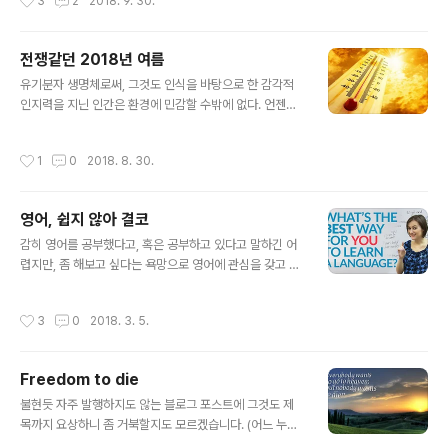
3
2
2018. 9. 30.
신이 ..
화도 모르는 번호는 이제 받기조차 꺼려진다. 그러다가 정
작 받아야 할 전화는 못 받기도 하고. 돈 놓고 돈 먹기.자본
주의 세상에서 가장 재밌는 놀이는 돈놀이라고 하고, 그것
전쟁같던 2018년 여름
을 증명하듯 영어에서 이를 지칭하는 말은 Interest다. 언
글 내용
젠가(그래도 지금보다는 그 정도가 덜하던 때로 기억되긴
유기분자 생명체로써, 그것도 인식을 바탕으로 한 감각적
하지만), 휴대전화가 아닌 일반전화가 전부였던 당시 모 통
인지력을 지닌 인간은 환경에 민감할 수밖에 없다. 언젠가
신회사에서는 좋은 캠페인을 전개하는 양 부모님께 자주
덥디덥다고 알려진 중동 땅에 잠시 잠깐 발을 디뎠던 적이
(정확히 기억나지 않지만 일주일에 한 번은) 전화드리라고
있었다. 당시 새벽 온도가 섭씨 28도를 넘어선다는 기내
작성시간
1
0
2018. 8. 30.
광고했던 적이 있었다. 연일 여기..
안내 방송을 들으며 실제 공항에 내릴 때 온몸으로 느껴지
던 그 더위는 진짜 이럴 수가 있나 할 정도였는데, 올해 한
반도의 여름은 그때의 기억을 무색하게 만들었다. 새벽 온
영어, 쉽지 않아 결코
도가 32도를 넘나들었으니. 이래야 헬조센 다운 건가? 정
글 내용
말 전쟁 같은 여름이었다. 이 세상이 사람 살라고 만들어진
감히 영어를 공부했다고, 혹은 공부하고 있다고 말하긴 어
건 아니라고 생각하지만, 이 세상을 살아가는 사람으로서
렵지만, 좀 해보고 싶다는 욕망으로 영어에 관심을 갖고 매
는 이런 세상을 만들어 놓고 살게 만들었다면, 그 누군가를
일(현재 연속 527일째이고, 그 이전에도 조금조금씩 노력
원망하지 않을 수 없다. 더구나 견딜 수 없는 여름의 더위와
아닌 노력을 기울인 시간을 포함하면... ㅠ.ㅠ) 조금씩 연습
작성시간
3
0
2018. 3. 5.
그 전쟁 속 더위에 덧붙여..
하고 있다 보니 영어, 아니 좀 더 넓게는 언어라는 것에 여
러 생각을 하게 됩니다. 무엇보다 그런 생각 속에서 언어 습
득이 어렵지 않은 것이라고 듣고 보았던 기억을 되새기자
Freedom to die
면 좀 화가 나기도 합니다. 알게 모르게 그 영향으로 지금껏
글 내용
어느 정도 하고 나면 감이 올 줄 알았고 실제 그렇게 기대했
불현듯 자주 발행하지도 않는 블로그 포스트에 그것도 제
는데... 택도 없음을 정말이지 실감하고 있거든요. 생각할수
목까지 요상하니 좀 거북할지도 모르겠습니다. (어느 누군
록 창피한 얘기가 아닐 수 없죠. 흐~ 물론, 그렇게 언어 습
가에게 어찌 생각될지 알 수 없으나) 그저 생각 좀 해보자는