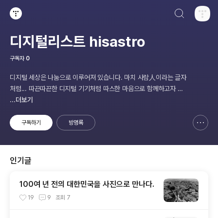
검색하기
티스토리
디지털리스트 hisastro
구독자
0
디지털 세상은 나눔으로 이루어져 있습니다. 마치 사람人이라는 글자
처럼... 따끈따끈한 디지털 기기처럼 따스한 마음으로 함께하고자 합
니다.
...더보기
구독하기
방명록
신고하기 레이어
열기
인기글
100여 년 전의 대한민국을 사진으로 만나다.
19
9
조회
7