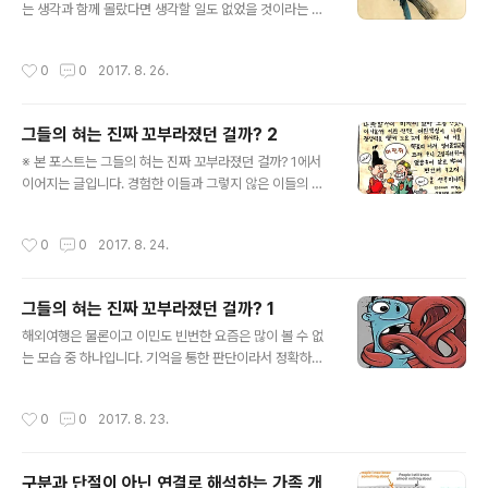
는 생각과 함께 몰랐다면 생각할 일도 없었을 것이라는 부
마는- 그것이 그렇다고 단순히 유명해지고 싶다는 생각은
질없는 생각까지 하면서... 참 별일입니다. 언제는 알아야
아니었습니다. 소통하고 공감받고 싶다는 지극히 소시민적
한다고 거품 물듯 하던 저인데... 뭐~ 물론 것과 그것은 같
바람이랄까?!! 디지털 세상에서의 소통이란 과거와 다르다
작성시간
0
0
2017. 8. 26.
은 말은 아니라고 할 수 있지만... 그 어떤 것도 알 수 없는
고 확신했기에 갖게 된 생각이기도 합니다. 그러나 그 생각
것이 세상 일이고, 내 생각과 같은 이도 없으며, 그래서 더
뒤 디지털이 지닌 무한경쟁과 그..
욱 고독하다는 느낌이 더 드는 건지도 모르겠습니다. 글쎄
그들의 혀는 진짜 꼬부라졌던 걸까? 2
요. 세상 일 중 밝혀진 사실들이 많다지만 그건 모두 현실
글 내용
기준 하에서 얘기 아닌가 생각하면 또 그렇게 생각되는 것
※ 본 포스트는 그들의 혀는 진짜 꼬부라졌던 걸까? 1에서
도 사실이기에 하는 말입니다. 알 수 없는 것이 세상 일이라
이어지는 글입니다. 경험한 이들과 그렇지 않은 이들의 비
는 건... 사실 이제 누구나 하는 질문인 이런 것과 같은 것이
율이 서로 많고 적은가의 차이를 이렇게 확인하는 건가 싶
라고 할 수 있습니다. "우리의 의식은 어디에서 왔고 어디
기도 합니다. 정보는 공개되고 더 확산되어야 한다는 생각
작성시간
0
0
2017. 8. 24.
로 가느냐..
을 하고 있기 때문일까요? 다른 건 몰라도 무엇이 더 옳고
그른지를 떠나 우선 왜곡된 시선을 갖거나 하게 만드는 것
은 그것이 무엇이든 지양되어야 한다는 생각은 일리 있다
그들의 혀는 진짜 꼬부라졌던 걸까? 1
고 생각됩니다. 사기가 존재하는 건 그 꼬드김에 넘어갈 욕
글 내용
구가 존재하기 때문이라는 말에도 다시금 공감이 가는 이
해외여행은 물론이고 이민도 빈번한 요즘은 많이 볼 수 없
유기도 하구요. 사실 혀 꼬부라짐이 사라진 원인이 무엇이
는 모습 중 하나입니다. 기억을 통한 판단이라서 정확하다
고 어떤 상관관계가 있었는지를 정확히 알아내기란 쉬운
고 말하진 못해도 예전엔 분명 당연하다고... 아니 원래 그
일이 아닙니다. 혀 꼬부라짐을 선망하던 것에서 질타하는
런가 보다 했던 모습이 있었습니다. 해외 경험을 할 수 있던
작성시간
0
0
2017. 8. 23.
분위기로의 선회에 또 어떤 상관관계가 있었다..
이들과 그렇지 못했던 이들의 신분 관계가 명확했던, 그래
서 그것으로도 뭔가 좀 있고 없고로 갈리던 때라서 말이지
요. 나라 밖을 구경조차 하지 못했던 이들에게서 물 건너 다
구분과 단절이 아닌 연결로 해석하는 가족 개