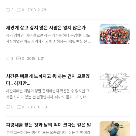
득이 어렵지 않다는 건 사람에 따라 다르기도 할 것이고, 어
취지인데, 간혹 스스로 생을 정리하는 이들(특히 가족 동반
작성시간
3
0
2018. 2. 28.
느 정도로..
~)에 대해 입에 거품까지 물고 뭐라 뭐라 하는 앵무새들이
하도 많아서 말이죠. 뭐~ 그런(앵무새 마냥 따라 하기만 하
는) 깊게 생각하지 않는 이들 따윈 그저 계몽의 대상일 뿐이
재밌게 살고 싶지 않은 사람은 없지 않은가
지만... 이렇게 몇 마디 반문은 해두고 싶긴 합니다. 공감의
글 내용
여부와는 상관없이. 세상에 이유 없이 그러고 싶은 사람이
상가 임차인, 예전 같으면 작은 가게를 하나 운영하더라도
있겠냐?무슨 생각으로 그렇게 반감을 갖는 거냐?세상 부조
사장이었던 이들이 약자가 되어 지칭되는 이름. 며칠 전 한
리에 대해서도 그렇게 거품을 물고 그러냐?그냥 너.나. 잘
검사는 성추행 피해를 만천하에 공개하여 파문을 일게 했
사세요~~ 언젠가 지두 크리슈나무르티의 글을 이곳 블로
습니다. 무소불위(위가 아닌 아래를 향한 것이었겠지만)라
작성시간
2
3
2018. 1. 31.
그에 옮겼던 적이 있..
는 수식어가 어울리는 그 속에서 조차 어김없이 약자가 등
장한 겁니다. 근데, 문득 진짜 약자는 이제 그 약자라는 말
도 허용되지 않는 건가 우려스럽기도 합니다. 최근 뉴스타
시간은 빠르게 느껴지고 뭐 하는 건지 모르겠
파는 도심 속 청소 노동자들을 동행 취재하며 그들의 살인
다.. 하지만...
적인 노동 현실을 보도했습니다. 도시의 유령들이라는 제
글 내용
목의 기획 시리즈물의 첫 방송이었는데, 그 취재 인터뷰에
시간이라는 개념이 정말 존재하는지 확신할 수 없지만 그
응했던 한 청소 노동자는 "개혁은 밑에서 일어나는 것이지
것을 느끼고 있는 건 분명합니다. 아마도 듣고, 보고, 배운
위에서 해주는 것이 아니라는 생각에 이런 인터뷰도 한
탓이겠죠. 그렇게 느껴진 시간의 흐름. 당면하는 사안들 마
작성시간
0
0
2017. 11. 30.
다"고 했습니다. 이번 성추행 피해 검사도..
다 다르기야 하겠으나 전반적으로 받아들여지는 감정은 본
능이 먼저 인지하는 바와 같습니다. 물론 이것 역시 체득에
따른 것이라는 걸 부인하지 못합니다.벌써 오늘이 2017년
파랑새를 찾는 것과 남의 떡이 크다는 같은 말
하고도 11월 마지막 날이라니~~~ 관객으로만 머물고 싶
글 내용
부쩍 고독하다는 생각이 드는 요즘입니다. 아는 게 병이라
지 않았습니다. -뭐~ 그렇지 않은 이가 얼마나 있겠습니까