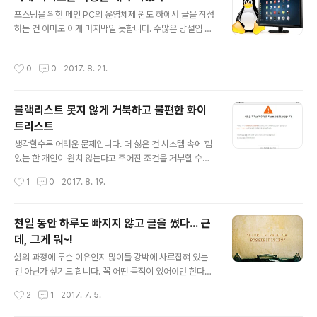
었음을 어느 하루도 느끼지 않았던 적은 없었으니까요. 정
글 내용
도의 차이는 있더라도 말이죠. 무당이 되고 싶어 되는 것이
포스팅을 위한 메인 PC의 운영체제 윈도 하에서 글을 작성
아니라는 것과 비유될 수 있을지 모르겠습니다. 물론, 그게
하는 건 아마도 이게 마지막일 듯합니다. 수많은 망설임 끝
진짜라는 전제가 있어야 할 것 같긴 합니다만... 뭐~ 그게
에 리눅스로 넘어가는 것으로 마음을 굳혔습니다. 그렇잖
아니라고 하더라도 아닌 걸 그런 것처럼 하는 게 기분 좋은
아도 예전부터 리눅스 사용을 해야겠다고 마음먹곤 했었는
작성시간
0
0
2017. 8. 21.
일도 아닐 테니 결국 ..
데... 대중화되고 대세가 되는 것이 꼭 좋은 것만은 아니라
는 생각은 윈도를 통해서도 항상 느꼈던 사실입니다. 현존
하는 몇 개 되지 않는 운영체제 중에서 그것도 적잖은 비용
블랙리스트 못지 않게 거북하고 불편한 화이
을 지불해야만 하는 운영체제인 윈도가 데스크탑 분야에서
트리스트
만큼은 여전히 독보적 위치를 차지하고 있다는 건 아이러
글 내용
니가 아닐 수 없는 겁니다. 그렇다고 그만큼 안정적이라고
생각할수록 어려운 문제입니다. 더 싫은 건 시스템 속에 힘
할 수도 없으면서 말이죠. 실제 PC 시대에 윈도가 세상을
없는 한 개인이 원치 않는다고 주어진 조건을 거부할 수도
지배할 수 있던 이유가 품질이 높고 좋았기 때문이라고 생
없다는 겁니다. 물론, 아무리 그렇다 하더라도 그 불편함이
작성시간
1
0
2017. 8. 19.
각할 이는 그리 많지 않을 겁니다. 물..
느껴지지 않는다면 문제라고 생각할 이유도 없습니다. 당
연히 이제 사라질 운명에 처한 공인인증서도 사용에 불편
함이 없었다면 그것을 폐해라고까지 생각하지는 않았을 겁
천일 동안 하루도 빠지지 않고 글을 썼다... 근
니다. 최초 그 필요성의 목적은 자칫 벌어질지 모를 개인정
데, 그게 뭐~!
보 및 개인 재산의 보호를 명목으로 했지만, 그런 일이 발생
글 내용
하는 건 전체 사용자 수와 대비하자면 극히 미미한 숫자에
삶의 과정에 무슨 이유인지 많이들 강박에 사로잡혀 있는
불과했습니다. 그보다 사람들이 근본적으로 정말 문제라고
건 아닌가 싶기도 합니다. 꼭 어떤 목적이 있어야만 한다거
생각했던 건 정작 본인이 본인을 인증하지 못해 자신이 권
나 혹은 의미가 있어야 한다는 것이 말이죠. 저만 그런 건
작성시간
2
1
2017. 7. 5.
리를 행사하지 못하는 상황에 봉착하기도 했다는 점에 있
아닐 거라고 생각합니다. 글쎄요. 그럴 수밖에 없는 게 인간
습니다. 물론, 이후 다들 알게 된 공인..
이 지닌 한계에서 비롯된 건지도 모르겠습니다. 어디서 와