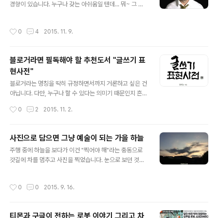
직접 만들어 소상공인으로 활동하고 계신 박성제 전 MBC
경향이 있습니다. 누구나 갖는 아쉬움일 텐데... 뭐~ 그 건
기자께서 올려주신 페북 정보를 통해서 확인된 내용입니
망증이라는 걸 그냥 그러려니 하자는 말은 아닙니다. 그 아
다. 박성제 기자님은 다음과 같은 내용으로 이번 콘서트를
쉬움이 누구보다 큰 사람이거든요. 제가요. ^^; 아마도 그런
작성시간
0
4
2015. 11. 9.
소개하고 있습니다. 이번주 금요일 ..
까닭에 건망증과 관련된 얘기를 몇 번인가 주제로 삼고 포
스팅했던 것 같기도 합니다. 메멘토 증후군... 잦은 건망증,
병적 증세일까?기억력을 높이는 창의적 교수법사람들은
블로거라면 필독해야 할 추천도서 "글쓰기 표
왜 술을 마실까?기억력이 좋아진 비결 사람들은 누구나 은
현사전"
연중 떠오르는 생각들을 나중에 기억해내고자 하는 경우가
글 내용
있고, 또 그런 류의 상황(괜찮다 싶은 생각이 떠오르는)이
블로거라는 명칭을 딱히 규정하면서까지 거론하고 싶은 건
좀 더 잘 되는 때가 있기 마련입니다. 특히 저와 같이 변변
아닙니다. 다만, 누구나 할 수 있다는 의미기 때문인지 흔하
찮지만 블로그를 통해 일련의 글쓰기를 하는 경우라면 그
디 흔한 이름이 된지 오래고... 스스로 블로그를 운영하는
작성시간
0
2
2015. 11. 2.
것이 무슨 징크스처럼 느껴..
이들 조차 -자신은 뭔가 대단한 차별성을 지니고 있다고 생
각하는 건지- 블로거에 대한 폄훼하는 분위기는 블로거지
라는 말로 조롱하기에까지 이르렀다는 건 좀 짚어 볼 필요
사진으로 담으면 그냥 예술이 되는 가을 하늘
가 있다고 생각했습니다. 이미지 출처: www.lazybegge
글 내용
주행 중에 하늘을 보다가 이건 "찍어야 해"라는 충동으로
rs.com 글쎄요. 저는..이런 분위기에 뭐라 말할 자격이 있
갓길에 차를 멈추고 사진을 찍었습니다. 눈으로 보던 것과
는 건 아니지만 그렇다고 이러한 모습들을 좋게 생각하지
는 달랐지만 그 나름의 멋과 맛이 느껴져 좋았습니다. 물론
는 않습니다. 적어도 누구나 할 수 있는 것이라고 해서 제대
보는 시각에 따라 다르겠지만요. ^^; 어쨌거나 제 눈에 보인
로 된 모습이 되는 건 또다른 문제라고 보거든요. 누구나 할
작성시간
0
0
2015. 9. 16.
가을 하늘은 그냥 예술이라는...사진이 그렇게 보이는 이유
수는 있을지 몰라도 아무렇게나 하는 건 아닌 것이 어쩌면
도 그랬기 때문이었을 겁니다. ^^ 어떤가요?! ^^아이폰으
블로그일 수 있다..
로 찍은 사진인데... 봐줄만은 한거죠?! ㅎ미리 고맙습니다.
티몬과 구글이 전하는 로봇 이야기 그리고 차