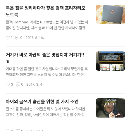
서 어디로 가는지조차 모르는 빈약한 존재로써 그렇게라도
묵은 짐을 정리하다가 찾은 컴팩 프리자리오
해야 한다는 잠재의식의 발현이랄까요? 한편으로는 촘촘
노트북
한 그물망 속에 갇혀 살아 그것이 당연한 것이라고 인지하
글 내용
게 되는 그 환경적 요인이 원인일 수 있겠다는 생각도 듭니
컴팩(Compaq)이라는 PC 브랜드는 여전히 남아 있는 이
다. 좀 비약적인 얘기라고 할지 모르겠는데, 이를 테면 너도
름이긴 합니다만, 과거 불과 10여 년 전만 하더라도 컴퓨터
나도 그런 의미와 가치 목적을 강조하는 분위기이다 보니
시장 전 세계 1위였던 기업의 이름이었다는 건 얼마나 기억
작성시간
1
0
2017. 6. 16.
그래야만 한다는 생각이 드는 건 너무도 자연스러운 결과
할지 모르겠습니다. 갑자기 10년도 더 지난 지금과는 그리
가 아니냐는 겁니다. 어찌 생각하면 ..
관계도 없을 컴퓨터 회사 이름을 꺼낸 건 묵은 짐들을 정리
하다가 예전 사용하던 노트북 하나를 발견했기 때문입니
거기가 바로 아산의 숨은 맛집이야 거기가!!
다. 시간이 빠르다는 건 아이들 커 온 모습을 생각하면서도
ㅎ
언제나 느끼는 거지만 이렇게 어떤 물건을 대하며 10년 그
글 내용
이상의 시간도 금방이라는 사실을 다시금 확인합니다. 제
기대를 하면 좀 덜한 것도 사실입니다. 그래서 무언가를 추
가 컴팩을 접했던 건 인지도 면에서 컴퓨터 브랜드 중 가장
천하고자 하면 그만큼 부담이 될 수밖에 없습니다. 한편으
유명하면서 좋은 제품으로 이미 정평이 나있었던 때였습니
로 그렇기 때문에 추천한다는 건 기대를 해도 만족할 수준
작성시간
3
0
2017. 3. 4.
다. 컴팩이 얼마나 대단했던 회사였는지는 다음과 같은 수
은 되어야 한다는 게 불문율 아닌가 싶기도 합니다. 이렇게
치가 말해줍니다. ■ 97년..
이야기를 풀어놓고 시작을 하려니 더 부담스럽기도 하군
요. 뭐~ 무언가 대가를 받고 쓰는 글은 아닙니다만... ㅎ 그
아이의 글쓰기 습관을 위한 몇 가지 조언
런데, 본격적으로 맛집 이야기를 하기에 앞서 제 입맛이 표
글 내용
글쓰기를 좋아하는 아이들은 많지 않아 보입니다.하지만
준이라고 우기며 말할 수는 없다는 점과 당연하겠지만 제
그것이 진짜, 정말, 사실인지에 대해서는 확신할 수가 없습
가 먹어 본 음식에 한한다는 걸 먼저 전제해야 할 것 같습니
니다. 좋은 글쓰기 선생님과 함께했던 아이들 대부분이 과
다. 어쨌거나 오늘의 이야기는 아는 동생 녀석이 맛있는 집
연 이 아이가 그때 걔였나 싶을 정도로 괜찮은 글을 쓰는 모
이라고 소개해서 멀리(?) 찾아가게 되었던 맛집 이야깁니
작성시간