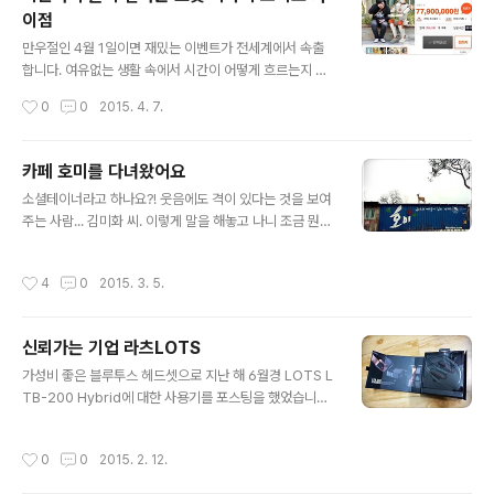
ㅋㅋ 디지털이 좋은 건 내가 하고 싶은 것들을 손쉽게 할 수
이점
있다는 것에 있지 않은가라는 생각입니다. 이렇게 사진을
글 내용
찍을 수 있는 것도 그 중 하나라는...
만우절인 4월 1일이면 재밌는 이벤트가 전세계에서 속출
합니다. 여유없는 생활 속에서 시간이 어떻게 흐르는지 조
차 모르다가 어떤 황당한 소식을 전해 듣고는 많은 이들이
작성시간
0
0
2015. 4. 7.
사실인줄 알았다가 속았다며 유쾌해 하기도하고 경우에 따
라서는 짜증스럽기도 하고 때때로 불쾌함을 경험하기도 합
니다. 몇 해 전 구글은 PC에 부착된 카메라를 통해 사람의
카페 호미를 다녀왔어요
몸짓을 인식하는 모션센서 기술을 접목한 Gmail Motion
글 내용
소셜테이너라고 하나요?! 웃음에도 격이 있다는 것을 보여
Beta를 발표한 적이 있었죠. PC카메라 앞에서 팔과 다리
주는 사람... 김미화 씨. 이렇게 말을 해놓고 나니 조금 뭔가
로 수신호 동착을 취하면 메일 읽고 쓰고, 보내기까지 할 수
어색한 감이 없지 않네요. 저만 그런 건 아닐테고... 답답하
있다는 설명이 곁들여졌던 기억이 있는데... 구글은 정말 별
고 암울한(?) 이 시대에 보편적 연예인들과 달리 우리네 보
걸 다 만든다 했다가 만우절 이벤트였음을 알고 살짝 웃었
작성시간
4
0
2015. 3. 5.
통 사람들과도 공감하고 소통할 수 있다는 생각에 마음적
던 기억이 납니다.Gmail Motion Beta IT를 기반으로 하
으로 끌리는 분이라는 표현이 좀 더 어울릴 듯 합니다. 언젠
는 디지털이 ..
가 용인 어딘가에 카페를 연다는 소리를 들었고... 최근 다
신뢰가는 기업 라츠LOTS
시 팟캐스트 방송 "리턴 나는 꼽사리다"를 그곳에서 녹화한
글 내용
다는 걸 인터넷을 통해 알게 되면서 한 번 찾아가 봐야지 했
가성비 좋은 블루투스 헤드셋으로 지난 해 6월경 LOTS L
더랬는데... 어제 그곳 김미화씨가 운영한다고 하는 카페 호
TB-200 Hybrid에 대한 사용기를 포스팅을 했었습니다.
미를 방문하게 되었습니다.솔직히 순수한(?) 마음으로만
여러가지 면에서 만족스러운 제품이었습니다. 그런데, 한
방문하게 된 것은 아니고... 모종의 어떤 목적이 있었습니
가지 문제가 있었고, 그에 대한 포스팅 업데이트를 진행했
작성시간
0
0
2015. 2. 12.
다. 계획하고..
더랬는데... 그 문제는 배터리 대기시간에 대한 사항이었습
니다. 두번 동일한 문제로 교환을 받았고, 세번째 받았던 제