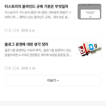
품은 7월경인가 부터 금년도 초까지 딱 두번 완충하고 사
티스토리의 블라인드 규제 기준은 무엇일까
용했을 만큼 배터리 성능이 대단했습니다. 그래서 그 내용
글 내용
을 다시 "스팩 보다 수명이 긴 배터리 괴물 블루투스 헤드
티스토리가 -티스토리 뿐만 아니겠죠. 대부분의 포털이 그
셋"이란 제목으로 포스팅하기도 했지요. 하지만 결론적으
러하니까...- 행하고 있는 블라인드 규제... 겪어 보신 분들
로 최근 다시 배터리 대기시간의 문제가 발생하여 동일한
은 아실겁니다. 도대체 그 기준이 무엇인지... 답답해 지는
문제가 3번 이상 발생한 것을 들어 환불을 받았습니다. 근
가슴을... 특히 그것이 블라인드 규제의 본래 취지와도 어딘
작성시간
3
4
2015. 2. 6.
데, 이번 포스팅에서 제가 언급..
가 맞지 않다고 판단되는 경우라면 더더욱. 티스토리 블로
그 규제 정책 안내 무엇이든 관점의 차이가 있다는 것을 전
제하고 있음에도 그 관점의 차이라는 것이 그저 하나의 구
블로그 운영에 대한 생각 정리
호에 지나지 않는다는 걸 생각하자면, 당췌 이 나라에서 어
글 내용
떤 의견이고, 생각을 제대로 펼칠 수 있을런지 정말로 씁쓸
블로그를 운영하는 이유와 목적... 블로그를 운영하고 있는
할 따름입니다. 대략 티스토리(다음.. 아니 이젠 다음카카오
분들이라면 누구라도 한번쯤은 생각해 보았을 질문일 겁니
죠?)의 입장에서 자사에 조금이라도 불편함이 가중될 수 있
다. 만일 그간 생각해 보질 않았다면 지금이라도 생각해 보
는 내용이라면 없애 버리는 것이 낫겠다는 판단이겠지만...
셔야 한다고 생각합니다. 그것도 검색사이트에 노출되는
작성시간
0
6
2015. 1. 16.
적어도 글쓴이의 ..
상황이라면 더더욱... 무엇이든 그러하겠지만 블로그 운영
의 목적 또한 여러가지가 있을 수 있습니다. 그리고 그 여러
목적들은 병렬적으로 나열된다기 보다는 복합적인 경우가
더보기
많을 겁니다. 물론 서로 다른 목적들이 블로그를 운영하는
데 녹아 있을 수도 있긴 하겠지만... 이미지 출처: www.we
baholic.co.in 제가 블로그를 운영하는 이유와 목적은 내
관심 사항들을 내가 바라보는 관점에 따라 내 방식대로 기
록함으로써 누군지 알 수 없으나 생각의 공감을 만들어 갈