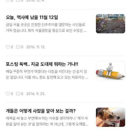
0
0
2016. 12. 4.
습을 심심찮게 봐왔기 때문이죠. 이는 다시 말해 아이들이
다. 그리고 오늘 조촐하게 저녁식사를 하러 다시 찾으면서
노는 것을 좋아하는 만큼 습관만 잘 만들어지면 자신이 남
포스팅을 위해 사진도 찍고 글로..
기고 싶은 것을 표현하는 글쓰기도 불가능하지만은 않다는
오늘, 역사에 남을 11월 12일
것을 의미합니다. 따라서 아이가 글쓰기를 좋아하고 잘하
글 내용
게 하고 싶다면, 관건은 글 쓰기를 어떻게 재미로 연결 짓느
금일 서울 곳곳은 진정한 민주주의를 열망하는 시민들로
냐에 달려있다고 할 수 있습니다. 그런데, 사실 이 부분에서
가득 찼습니다. 특히 서울광장을 중심으로 모인 수많은 인
찔리는 건 아이들보다는 어른들이라고 할 수 있습니다. 어
파는 더이상 현재와 같은 나라로는 안된다는 마음으로 하
른도 글쓰기를 즐기는 이는 그리 많지 않다는 사실이 그렇
나가 된 듯 보였습니다. 왜 사람들은 좀 더 일찍 모이지 못
작성시간
0
0
2016. 11. 12.
습니다. 디지털 환경.. 이른바 스..
했는지 의아할 정도로 말이죠. 힘들고 지쳤으되 이제 더는
물러서려 해도 더이상 물러설 수 없는 지경에 이르렀기 때
문이기도 하겠지만, 우리의 의지 보다 실제는 별것도 아닌
포스팅 독백.. 지금 도대체 뭐하는 거냐!!
저들의 책략에 대해 지레 먼저 겁먹었던 것은 아닌가 민망
글 내용
한 생각이 들기까지 합니다. 최근 드러난 최순실 사태는 이
매일 꾸준히 무언가 하겠다는 다짐을 지킨다는 건 쉽지 않
를 증명하죠. 어느 것 하나 치밀하지도 않았습니다. 오히려
은 일입니다. 이를 어느 정도 실천해 오고 있는 저로서는 너
그게 더 이상할 정도로... 이를 대놓고 도둑질하는 거라고
무도 확실히 느끼는 바입니다. 여러 가지 이유가 있겠지만,
해야 할지는 모르겠으나. ▲ 1987년 6월 항쟁 당시 서울
성자가 아닌 이상 자신을 위한 것이라는 생각이 바탕에 있
작성시간
0
0
2016. 9. 25.
시청 광장(현 서울광장) 실시간..
지 않다면, 또한 그만큼의 의미 부여를 하지 못하는 경우라
면 더더욱 그렇습니다. 그런데, 솔직히 고백하건대 내가 누
군지, 어디서 와서 어디로 가는지, 무엇을 위해 사는지 등등
개들은 어떻게 사람을 알아 보는 걸까?
의 물음에 대해 명확함보다 알 수 없다는 사실에 혼란스러
글 내용
움을 겪는 저로서는 앞서 언급한 조건의 물음에 그렇다고
제목을 써 놓고 부연해야 하는 이유를 생각하자니 '개가 사
(어렴풋이) 생각을 하면서도 때로 왜, 무슨 이유로 이러고
람을 알아 보는 것'을 말하려는 게 아닌데, 그렇게 오해할만
있는지 답답해하기도 합니다. 어쩌면 아니라고 하면서도
한 문장이 되고 말았습니다. 언어의 해상도가 문젭니다. 어