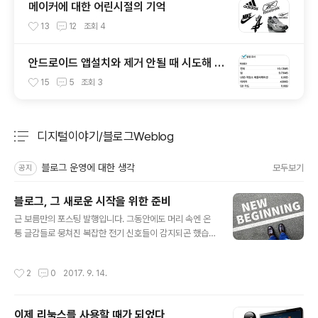
메이커에 대한 어린시절의 기억
13
12
조회
4
안드로이드 앱설치와 제거 안될 때 시도해 볼
몇가지
15
5
조회
3
디지털이야기/블로그Weblog
분류 전체보기
주요 글 목록
블로그 운영에 대한 생각
모두보기
공지
블로그, 그 새로운 시작을 위한 준비
글 내용
근 보름만의 포스팅 발행입니다. 그동안에도 머리 속엔 온
통 글감들로 뭉쳐진 복잡한 전기 신호들이 감지되곤 했습
니다. 아마도 블로그를 업이라고 할 수는 없으나 업보라는
걸 몸과 마음이 먼저 반응하는 건 아닌가 싶기도 합니다. 솔
작성시간
2
0
2017. 9. 14.
직히 이런 생각이 드는 건 그리 달가운 건 아닙니다. 매일
이어오던 포스팅의 마지막이라고 썼던 바로 이전 글에서도
언급했습니다만, 매일 글을 쓴다는 건 결코 쉬운 일은 아니
이제 리눅스를 사용할 때가 되었다