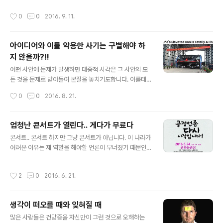
어떤 미신 같은 믿음이 잠재된 의식 저편에 숨 쉬고 있어 그
쩌면 언어 해상도 문제라기 보다 언어를 구사하는 이의 표
작성시간
0
0
2016. 9. 11.
런 건지도 모르겠습니다. 한편..
현력 부재 때문일 수도 있습니다. ㅎ 뭐 어쨌거나 그게 그거
긴 하죠. 특정 모니터 해상도가 나쁜 것과 같은 이치로.(앗!
이치로? 야구선수?? 모야~ 이게!!) 형님과 누님 집에서 키
아이디어와 이를 악용한 사기는 구별해야 하
우는 뽀삐와 팡이라는 이름의 강아지 녀석 둘을 떠올리다
지 않을까?!!
가 문득 든 궁금함입니다. 사실 형님과 누님 집에서 가족과
글 내용
같은 느낌으로 강아지가 산다는 건 예전엔 상상하지 못했
어떤 사안에 문제가 발생하면 대중적 시각은 그 사안의 모
던 일입니다. 그런데, 그렇게 함께 산 지도 벌써 몇 해의 시
든 것을 문제로 받아들여 본질을 놓치기도합니다. 이를테
간은 족히 흘렀군요. 가족들의 사랑을 한 몸에 받으면서…
면, 누가 보기에도 좋은 생각이었으나 그 생각과 다르게 행
작성시간
0
0
2016. 8. 21.
아닌가?? ㅋ ▲..
동으로 옮겨진 경우 좋았던 생각 자체를 모두 잘못된 것으
로 치부하는 경우가 그렇습니다. 몇 년 전부터 미래형 대중
교통 수단으로 관심을 모았던 중국의 Stradding Bus, 일
엄청난 콘서트가 열린다.. 게다가 무료다
명 3D버스가 얼마 전 사기라는 주장이 제기되어 또한번 화
글 내용
콘서트.. 콘서트 하지만 그냥 콘서트가 아닙니다. 이 나라가
제가 되었습니다. 저 역시 이곳 블로그를 통해 이 Straddi
어려운 이유는 제 역할을 해야할 언론이 무너졌기 때문인
ng Bus에 대해 포스팅을 했었기 때문에 가볍게 보진 않았
데, 그 중심에 있는 해직 언론인과 그 뜻을 함께하는 음악인
습니다. 미래 대중교통수단은 바로 이런 모습?!현실이 된
들이 한자리에 어우러저 펼쳐지는 콘서트니 의미심장한 콘
미래 대중교통수단 Stradding Bus(3D 버스) 솔직히 저
작성시간
2
0
2016. 6. 21.
서트가 아닐 수 없습니다. 꼭 가보고 싶은데...당일 저는 다
의 생각도 사기로 밝혀진 것에 대해서 실망했습니다. 획기
른 일정이 있어 참석하기 어렵다는 아쉬움에 다른 분들이
적이라 느꼈던..
라도 가실 수 있도록 공연 정보를 전파하는데 동참하고자
생각이 떠오를 때와 잊혀질 때
포스팅으로 남깁니다. 본 공연 정보는 MBC 해직 언론인이
글 내용
자 음악을 좋하여 현재 고품질 수제 원목 스피커 쿠르베를
많은 사람들은 건망증을 자신만이 그런 것으로 오해하는