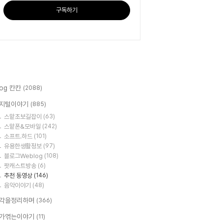
구독하기
log 칸칸
(2088)
지털이야기
(885)
스맡초보길잡이
(63)
스맡폰&모바일
(242)
소프트.하드
(101)
유용한생활정보
(97)
블로그Weblog
(108)
팟캐스트방송
(6)
추천 동영상
(146)
음악이야기
(48)
각을정리하며
(366)
가엮는이야기
(11)