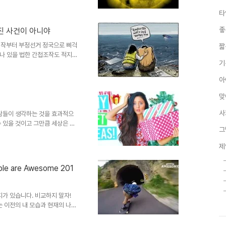
하고 문제의식을 지닌 상태로 바라
타
은 경우보단 나을 거라고 봅니다
 필요가 있다고 생각합니다. 재미
좋
진 사건이 아니야
 아무리 대단한 홍보영상을 제작
이 땅을 헤집어 엎었던 死대강
.시작부터 부정선거 정국으로 삐걱
짧
나 있을 법한 간첩조작도 적지
기
 사건, NLL 대화록 논란, 경
제, 심심찮게 들려왔던 철도 및
아
 논란, 통합진보당 해산, 계속되
자살, 메르스 사태, 노동문제, 개
맞
한 백남기 농민 사망 사건, 일본군
이어지는 비..
사
사람들이 생각하는 것을 효과적으
 있을 것이고 그만큼 세상은 좋
그
때문에 그 생각은 현실적이지 못
무제한적으로 연결된 환경은 쏟아
제
는 어떤 정보를 취해야 할지 어
리기도 쉽지 않습니다. 개인적 바
 are Awesome 201
가에게 전달되어 조금이라도 유용
 제가 기억하고 싶고 응용할 기회
지가 있습니다. 비교하지 말자!
는 이전의 내 모습과 현재의 나를
 붙였지만, 그건 쉽지 않기 때
각합니다. 경험한 이들이라면 대부