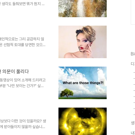
인 생각도 들춰보면 뭐가 뭔지 한
하나도 없는데... 뭐~ 그냥 느
 다양한 접니다만, 그런 제 시각
합니다. 보는 것만으로도 가슴이
설마 이런 걸 아직도 즐기는 이들
문은 아닐 텐데 말이죠. 눈을 의
로 오르는..
 개인적으로는 그리 공감하지 않
아온 선험적 토대를 당연한 것으로
있을 것 같습니다. 며칠 전
B
영상으로 보며 생각한 건데... 남
봐왔던 그런 여자에서 남자로 얼
디
 재미를 부여한다는 점에서 화장
랜 의문이 풀리다
이 들었습니다. 하도 요지경인
나 그래도 남자들이 자신만의 특
 동영상이 있어 소개해 드리려고
부분 "나만 보이는 건가?" 싶은
라 딱히 말할 수 있는 명칭도 몰
 모르고 지나친 들 문제 될 것
니다. 멍 때릴 때 종종 눈 속에
 나만 보이는 건가 싶기도 했었
를 따라가며 쳐다보기도 했습니다.
 우연히 딸아이와 얘..
영상보다 더한 것이 있을까요? 생
생
게 받아들이지 않을까 싶습니다.
디지털 영상 편집기술이 접목된 시
내