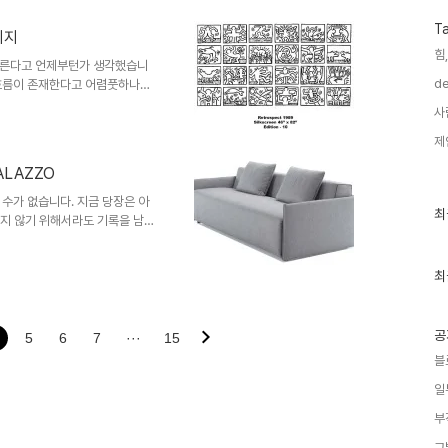
 잘하는 이들의 모습을 보면 놀
T
 왠지 작게 느껴지는 건 사람으
시지
물론, 이 역시 주어진 배경에 따
힘,
모른다고 언제부턴가 생각했습니
크에서 활약하는 많은 이들이 있
de
 흐름이 존재한다고 어렴풋하나마
듯 살아가는 이들에게 이런 생각
사
영원히 이루어지지 않는 희망 고
복잡한 것을 거부하는 것과는 달
제
치나 진리와 같이 받아들이고 살
LAZZO
오늘을 기준으로 어제는 1년 전이
 어제와 다르지 않다고 느끼면서
수가 없습니다. 지금 당장은 아
최
최
잊지 않기 위해서라도 기록을 남
근
스트 소재의 원천이라고 할 수 있
글
을 소개하려고 합니다. 페이지뷰로만
과
인
최
니다만, 이런 가구에 관심을 두
기
하는 마음이 생기실 겁니다. 저
글
... ㅎ 어떠신가요? 괜찮지 않
..
공
5
6
7
···
15
블
일
부
그