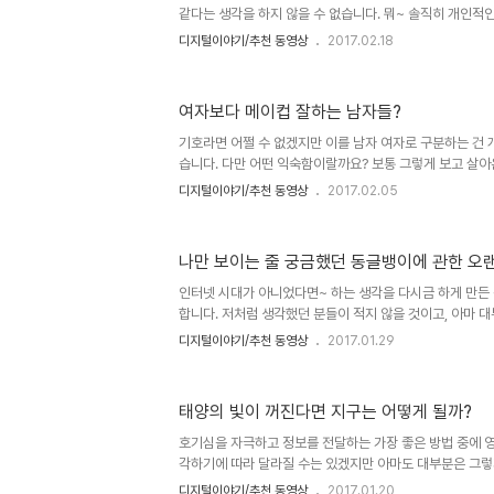
같다는 생각을 하지 않을 수 없습니다. 뭐~ 솔직히 개인적
나도 모르겠다는 사실도 인정할 수밖에 없긴 합니다. 아는 게 
디지털이야기/추천 동영상
2017.02.18
껴지는 거죠. 어쨌든 하고 싶은 거 정말 많고, 관심도 참으로
으로도 위험을 무릎 쓴 이런 이들의 모습은 아리송하기만 
덜렁 거리는데... 이걸 실제 즐기는 이들은 도대체 뭔지... 
여자보다 메이컵 잘하는 남자들?
이 삶을 연연해(?) 하지 않을 마음의 준비라도 되어 있기 때
심하게 만드는 영상 언젠가 지상 최대 높이의 타워를 맨 손으
기호라면 어쩔 수 없겠지만 이를 남자 여자로 구분하는 건
습니다. 다만 어떤 익숙함이랄까요? 보통 그렇게 보고 살
받아들이게 되었다는 걸 핑계 아닌 핑계로 에둘러 말할 수는 
디지털이야기/추천 동영상
2017.02.05
SNS를 통해 접하게 된 "메이컵 가르쳐주는 오빠들"이라는 
자들의 화장이 하루 이틀 된 화젯거리는 아니지만, 예전에 
굴만 뒤바뀐 화장이 아니라 뭔가 있어 보인다랄까요? 특히
나만 보이는 줄 궁금했던 동글뱅이에 관한 오
에 관심이 없더라도 눈 요깃거리로 충분히 볼만하다는 생각
세태가 대세인 요즘이라서 이런 볼거리는 깜도 되지 않겠으
인터넷 시대가 아니었다면~ 하는 생각을 다시금 하게 만든
색을 살리며..
합니다. 저처럼 생각했던 분들이 적지 않을 것이고, 아마 대
분들이 대부분이었을 겁니다. 하지만 그게 또한 궁금해도 뭐
디지털이야기/추천 동영상
2017.01.29
랐고, 또 그게 궁금한 정도가 호기심 그 이상은 아니었으므로
도 없었습니다. 그럼에도 궁금했던 것만은 분명한 사실이었습
아른 거리듯 둥둥 떠다니던 그것의 실체가 무엇인지... 이게
태양의 빛이 꺼진다면 지구는 어떻게 될까?
고, 어떤 때는 마치 게임하는 기분으로 그 의문의 물체(?)
솔직히 어떤 UFO와 같은 걸 상상하기도 했습니다. 얼마 전
호기심을 자극하고 정보를 전달하는 가장 좋은 방법 중에 
각하기에 따라 달라질 수는 있겠지만 아마도 대부분은 그렇
이는 저 역시 부인할 수 없는 사항이기도 합니다. 최첨단 
디지털이야기/추천 동영상
2017.01.20