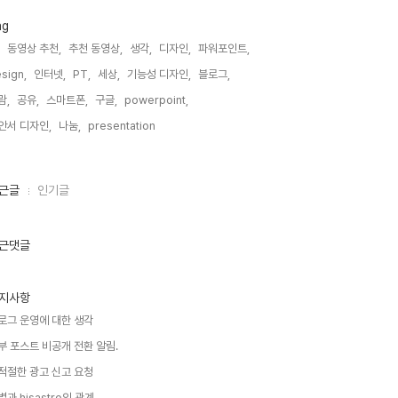
ag
동영상 추천,
추천 동영상,
생각,
디자인,
파워포인트,
sign,
인터넷,
PT,
세상,
기능성 디자인,
블로그,
람,
공유,
스마트폰,
구글,
powerpoint,
안서 디자인,
나눔,
presentation,
근글
인기글
근댓글
지사항
로그 운영에 대한 생각
부 포스트 비공개 전환 알림.
적절한 광고 신고 요청
별과 hisastro의 관계