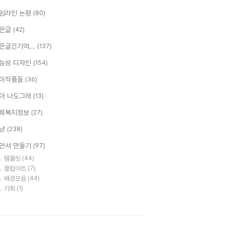
임라인 논평
(80)
은글
(42)
은글긴기억...
(137)
능성 디자인
(154)
이작품들
(36)
아 나도그래
(13)
회복지정보
(27)
냥
(238)
안서 만들기
(97)
템플릿
(44)
클립아트
(7)
배경모음
(44)
기획
(1)