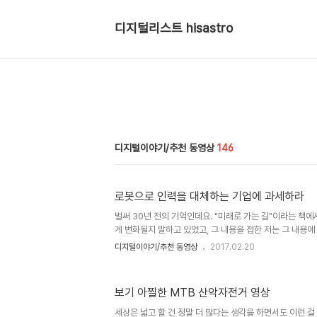
디지털리스트 hisastro
디지털이야기/추천 동영상
146
로봇으로 인력을 대체하는 기업에 과세하라
벌써 30년 전의 기억인데요. "미래로 가는 길"이라는 책에
게 변화될지 말하고 있었고, 그 내용을 접한 저는 그 내용
그 당시는 물론, 그 훨씬 이전까지도 그에 대해 좋은 생각이
디지털이야기/추천 동영상
2017.02.20
에도 말이죠. 그렇다고 그 책의 내용으로 인해 그를 좋아하
니다만... 지금도 그에 대한 인식이 그리 변하지는 않았습니
들었던 좋지 않은 이야기들 덕분입니다. 지금 생각하면 그
보기 아찔한 MTB 산악자전거 영상
찾아보았던 건 아니었음에도 말이죠. 특히 "치명적 오류"는
습니다. 그렇다고 아무런 이유나 판단 없이 동요되었던 생각은
세상은 넓고 할 건 정말 더 많다는 생각을 하면서도 이런 걸