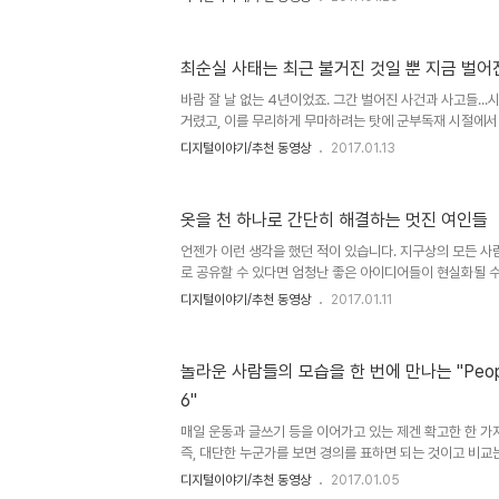
대니 지극히 당연한 얘기긴 합니다. 물론, 이를 먼저 고려
본다면 의도된 왜곡으로부터 이를 분별할 능력이 그렇지 않
만, 그래도 시각적 효과는 늘, 항상, 언제나 유의해 살펴볼
최순실 사태는 최근 불거진 것일 뿐 지금 벌어
는 재미로 볼 필요가 있긴 하겠으나... 알고 있던 이들이야
해 현혹시켜도 눈 하나 깜짝하지 않았었지만... 쥐 무리가 
바람 잘 날 없는 4년이었죠. 그간 벌어진 사건과 사고들..
사..
거렸고, 이를 무리하게 무마하려는 탓에 군부독재 시절에서
않았음이 드러났었구요. 그리고,청와대 대변인의 미국발 성추행
디지털이야기/추천 동영상
2017.01.13
주 마우나 리조트 붕괴사고, 세월호 참사, 교학사 교과서 문
의료 민영화, 정윤회 국정개입 파동, 개인정보 유출 및 사찰
는 인사 참사, 성완종 리스트, 국정원 해킹 프로그램과 직원 
옷을 천 하나로 간단히 해결하는 멋진 여인들
성공단 폐쇄, 경주 지진, 사드 배치 논란, 물대포 난사로 인
위안부 협상, 한일 군사정보포괄보호협정, 테러방지법 논란, 
언젠가 이런 생각을 했던 적이 있습니다. 지구상의 모든 
로 공유할 수 있다면 엄청난 좋은 아이디어들이 현실화될 수
아질 거라고 말이죠. 그땐 지금처럼 정보시대가 아니었기 
디지털이야기/추천 동영상
2017.01.11
하다는 한계가 있었습니다. 하지만 지금 인터넷으로 거의 
지는 정보들로 홍수를 이루는 시절입니다. 그래서 한편으로
렵기도 하고, 또 제대로 찾아보질 않고서는 좋은 정보를 가
놀라운 사람들의 모습을 한 번에 만나는 "People
램 일뿐이지만 그런 의미에서 이런 동영상의 공유가 누군
6"
할 수 있다면 좋겠다 싶기도 합니다. 뭐~ 물론 그보다 먼저
를 포착(?)하기..
매일 운동과 글쓰기 등을 이어가고 있는 제겐 확고한 한 가
즉, 대단한 누군가를 보면 경의를 표하면 되는 것이고 비교
대상으로 한다는 것입니다. 솔직히 "확고한"이라는 수식어를
디지털이야기/추천 동영상
2017.01.05
문이기도 합니다. 이는 뭐~ 저만 그런 건 아닐 거라고 생