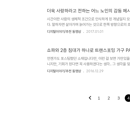
분 그럴 테니까요. ㅎ 그런 맥락에서 볼 때 무언가를 대단히
라움과 심지어 숙연함을 느끼면서 그렇지 못한 나의 모습이
더욱 사랑하라고 전하는 어느 노인의 감동 메
로서 어쩔 수 없는 건지 모르겠다는 생각이 들기도 합니다. 
시간이란 사람의 생체적 조건으로 인식하게 된 개념일지 
른 영향이라는 것을 배제할 수도 없겠습니다만. 소셜네트워
다. 말하자면 살아가며 늙어가는 것으로 한쪽 방향으로의
습..
생각하게 된 것이라고 할 수 있습니다. 하루하루를 투쟁하
디지털이야기/추천 동영상
2017.01.01
은 그리 중요하지 않다고 봅니다. 좋아질 것이라는 기대가 
문일 수밖에 없는 현실에서는 더더욱 그렇습니다. 하지만 
리 많은 이들은 자연스럽게 인지된 시간의 개념을 자연 이
쇼파와 2층 침대가 하나로 트랜스포밍 가구 PA
아갑니다. 어제와 다를 것이 없어 보여도 당장 1월 1일인 
라는 구분을 위한 분명한 선이 그어져 있으니까요. 그렇게
언젠가도 포스팅했던 소재입니다만, 이런 걸 보면 가만있을 
도 어제와는 다른 오늘..
니지만, 기회가 된다면 꼭 사용하겠다는 생각.. 그 생각을 
기고자 합니다. ^^ 공간 활용을 위한 최적의 가구 상기 포
디지털이야기/추천 동영상
2016.12.29
는 Resource Furniture가 선보였던 또 다른 동영상
봐서는 이전의 동영상보다는 그리 관심을 얻지 못한 것 같습
고 있는 분들이라면 이 영상 속 가구를 보시고 나면 아마 혹
처럼. 그럼 한번 먼저 보실까요? 어떤 2층 침대길래 이러는지
나요? ^^;Resource Furniture는 Palazzo(궁전)란 이름
1
2
3
4