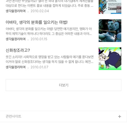
과연 돈이란 무엇일까요? 얼마 전 국내 굴지의 대기업에서 세계인들을
자라면 어떤 특정한 방법을 포함하여 어떤 주장이든 펼칠 수는 있겠지
대상으로 한다는 이벤트 홍보 내용을 접하게 되었습니다. 주로 중동 쪽
만... ▲ Illustration by Minh Uong/The New York Times
에 촛점이 맞춰진 듯 보였지만... 이벤트의 골자는, "80일간 세계 여행
생각을정리하며
2010.02.04
Published: March 1, 2009 음악이나, 책, 글 그림 등등... 이러한
을 하게 된다면 무엇을 하겠는가?"라는 물음에 대하여 수필 형식 또는
분야 또는 그 객체들의 공통점은 그것을 보고 듣고 감상하..
UCC 동영상을 제작하여 해당 이벤트 웹사이트에 등록을 하면, 참여
아바타, 생각의 분화를 일으키는 마법!
한 사람 중 6명을 선발해서 우리 돈으로 약 1억 원의 여행경비와 80
아바타, 생각의 분화를 일으키는 마법! 당연한 얘기겠지만, 영화가 아
일간 탑승 횟수에 관계없이 어디서든 자유롭게 비행기를 탈 수 있는...
무리 제작기술이 뛰어나다 하더라도 그 중심은 어떠한 내용과 이야기
그것도 비즈니스석의 항공권을 지원한다는 겁니다. ▲ 세계일주 이벤
를 담고 있느냐가 무엇보다도 중요한 요소일 겁니다. 몇해 전 수백억의
생각을정리하며
2010.01.15
트 홍보 이미지 이벤트의 내용은 쥘 베른의 소설 80일간의 세계일주
제작 비용을 홍보의 전면에 내세우고 실감나는 CG영상을 제작했다
를 연상케 하면서도... 어딘가 소설과는 엄청난 차이가 느껴졌습니다.
며, 나라가 온통 시끄러웠던 심형래 감독의 영화 "디워"의 기억은 좋은
아니 뭐랄까... 단순히 ..
신화창조라고?
예가 되리라 생각합니다. 물론 이상한 논리들로 찬반이 엇갈리며 지저
웃긴 소리지!! 사회적으로 명망을 받고 있는 사람들의 얘기를 듣다보면
분하게 얼룩졌던 그때의 기억이 좋지는 않지만... 이야기 또는 내용과
이거야 말로 신화창조다라는 생각을 하지 않을 수 없게 합니다. 예전
전달하고자 하는 메시지 등은 영화의 기본 골격이라고 할 수 있습니다.
여러 방송사에서 다큐멘터리 형식으로 성공을 다룬 프로그램들이 한
생각을정리하며
2010.01.07
때문에 아무리 영화가 멋진 기술과 영상으로 채워져 있다고 하더라도
참 인기를 구가했던 적이 있었죠. 하지만 그 방송에서 말하는 성공은
채워져야 할 기본 뼈대가 없다면... 이는 영화로써의 가치를 상실하게
특정한 한 사람의 몫이었고, 그건 말그대로 신화였습니다. 그리고 이를
되어 관객으로부터 혹평을 받게 되고..
본 많은 사람들은 성공을 일궈낸 사람에 대해 방송이 보여준 만큼 생각
더보기
하게 했습니다. 물론 저도 그랬습니다. ▲ 강대국 미국이 과연 미국 스
스로의 힘만으로 세상의 앞에 설 수 있었을까요? 그런데, 시간이 지나
서 알게된 그 성공이란, 성공이라고 하기엔 무색한 경우가 적지 않았습
니다. 왜곡된 성공이라고 할 수 있는 가짜 성공들이거나 미완의 성공을
미리 터춰 버린... 그러한 왜..
관련사이트