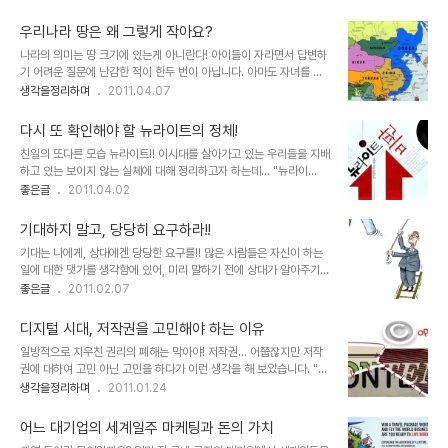
절 담배를 피우는 것이 금기되었던 규율에 대해서 어른들은 자신들의
체득되는 것이긴 합니다만... 어쨌든 인생을 살아가면서 평생 동안 함
행위는 당연시하면서 학생들에겐 왜 못하게 하는 것일까? 내가 어른이
께할 자신의 이름을..
우리나라 땅은 왜 그렇게 작아요?
되면, 학생들의 담배 피우는 행위에 대해서 뭐라고 하지 않으리라... 그
나라의 의미는 땅 크기에 있는게 아니란다! 아이들이 자라면서 답변하
리고 그렇게 다짐한 것에 대한 생각할 수 있는 2가지는 이랬습니다. 1.
기 어려운 질문에 난감한 적이 한두 번이 아닙니다. 아마도 자녀를 키
나는 변하지 않았다.그러나 그 변하지 않는 것은 나의 생각일 뿐이고
우는 부모들이 모두 겪는 일이겠지만... 딸아이가 6~7살이었던 어느
생각을정리하며
2011.04.07
내가 괜찮다고 생각한 그 기준은 담배였으나, 내가 어른이 된 그 시점
날, 저녁을 먹는데, 문득 이렇게 말합니다. "아빠, 우리나라 땅은 왜 그
의 아이들은 담배 그 이상(마리화나 등 금지된 약물들) 의 내가 생각했
렇게 작아요?" "지구 본을 보면 우리나라 땅은 정말로 작은 거 같아
던 기준을 넘어선 행위..
다시 또 확인해야 할 뉴라이트의 정체!
요." 그때 당시로 이제 막 7살이 된-뭐 12월 하고도 24일생이라서 생
친일의 또다른 모습 뉴라이트!! 이시대를 살아가고 있는 우리들을 지배
후 개월 수로 따진다면, 아직 만 6살도 아니었지만...- 딸아이의 질문
하고 있는 보이지 않는 실체에 대해 정리하고자 하는데... "뉴라이
에 순간 나는 당황하고 말았습니다. 이걸 도대체 어떻게 설명해야 하
트"는 그 중 하나라고 생각합니다... 이글은 몇 해 전 한겨레 한토마에
좋은글
2011.04.02
나? 그래서 궁여지책으로 우선... "나라의 크기는 땅의 크기로만 말할
올라온 필명 "각골명심 님"의 글을 일부 추가 편집 및 수정하여 올리는
수 있는 건 아니란다..." 라고 했지만, 이렇게 말하고 난 뒤, 정작 우리
글입니다. 좋은 글을 더욱 많은 분들과 함께하고자 하는 마음으로... 변
나라에 대..
기대하지 말고, 당당히 요구하라!!
신(變身)은 이 시대의 필연인가? 중도보수적이며 거기에 자유주의적
기대는 나에게, 상대에겐 당당한 요구를!! 많은 사람들은 자신이 하는
기질까지 다분했던 기존의 내 자신이 지난 한 해 동안 발 디디고 있는
일에 대한 댓가를 생각함에 있어, 미리 말하기 전에 상대가 알아주기를
이땅의 정치, 사회적 현실을 바라보며 그 암울함으로 인하여 결국 ‘선
바라는 경향이 있습니다. 어쩌면 이것이 순수한 사람들의 생각이라고
좋은글
2011.02.07
명한 진보주의자’로의 변신을 시도할 수 밖에 없다는 자못 나로서는 비
할 수 있지만, 현실은 바라는 것과는 다른 결과를 맞닥뜨리는 경우가
장한 결론에 도달하게 되었음은 개인적으론 나의 불행입니다. 더불어
대부분입니다. 왜일까요? 이런 것에 대해 생각해 본 적이 없으시다면,
이러한 나의 불행이 이 ..
디지털 시대, 저작권을 고민해야 하는 이유
잠시 과거의 기억을 상기해 보시기 바랍니다. 만일 과거의 기억이 바램
일방적으로 치우친 권리의 폐해는 막아야! 저작권... 어쭙잖지만 저작
과 동일한 결과를 얻은 경우가 더 많으시다면 그건 아주 운이 좋은 것
권에 대하여 고민 아닌 고민을 하다가 이런 생각을 해 보았습니다. "어
이라고 해야 할 겁니다. 사실, "기대와 요구"를 주제로 하는 이 글은
떠한 권리가 한쪽으로 치우쳤을 땐 반드시 문제가 발생하기 마련이
생각을정리하며
2011.01.24
"생각을 어떻게 하느냐의 그 차이에 관한 얘기"라고 할 수 있습니다.
다." 특히 본 글에서 말하고자 하는 저작권은 그 정도가 너무 과한 상황
맞습니다. 어차피 생각과 상황은 단절된 것이 아니라 연속의 연속으로
에 이르렀다고 봅니다. 물론 현재, 어떤 누구라도 이 디지털 시대의 저
이어지는 것이고, 또 별..
어느 대기업의 세계일주 마케팅과 돈의 가치
작권에 대하여 명쾌한 답을 내놓긴 어려울 것이라 생각합니다. 뭐, 혼