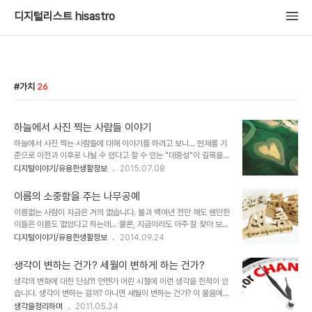
디지털리스트 hisastro
가치
26
하늘에서 사진 찍는 사람들 이야기
하늘에서 사진 찍는 사람들에 대해 이야기를 하려고 보니... 현재를 기
준으로 이전과 이후로 나뉠 수 있다고 할 수 있는 "대중성"이 길목을
막아 섭니다. 간단히 쓰려고 한건데... 흐~ 어쨌든 이야기 하려고 했던
디지털이야기/유용한생활정보
2015.07.08
건 하늘에서 사진 찍는 사람들에 대한 간략한 소개였습니다. 정말로 간
단히... 그래서 이에 대해 간단히 언급 한 후 불현듯 생각난 그 얘기로
이름의 소중함을 주는 나무공예
마무리 져야 할 듯 합니다. 우선 먼저 "하늘에서 본 지구"라는 제목으
이름없는 사람이 지금은 거의 없습니다. 불과 백여년 전만 해도 웬만한
로 유명한 얀 아르튀스 베르트랑(Yann Arthus-Bertrand)은 많이
이들은 이름도 없었다고 하는데... 물론, 지금이라도 아주 잘 찾아 보면
들 아실겁니다. 아래의 사진이 그 중 유명세를 탔었죠. 워낙 알려진 분
이름을 갖고 있지 않은 이를 찾을 수는 있을 겁니다. 그렇더라도 이름
디지털이야기/유용한생활정보
2014.09.24
이라서 더 언급하긴 그렇고... 보신 김에 멋진 그의 사진을 보시려면...
을 부여하는 건 자유이니 없더라도 바로 갖을 수 있으니까 예전과 비교
그의 공식 웹사이트 인 이미지 하단 링크(이미지 클릭으로도 가능)..
할 게재가 안되겠죠. 남녀가 만나 결혼을 하고, 아이를 나면 거의 모든
생각이 변하는 건가? 세월이 변하게 하는 건가?
사람들이 그 아이의 이름에 많은 신경을 씁니다. 어떤 이름이 좋을까?
생각의 변화에 대한 단상?! 언젠가 어린 시절에 이런 생각을 한적이 있
하구요. 그런데, 되돌아 보면 이름에 대한 소중함을 직접적으로 알려주
습니다. 생각이 변하는 걸까? 아니면 세월이 변하는 건가? 이 물음에
거나 교육적으로 가르침을 받은 기억은 별로 없었던 것 같습니다. 이게
대한 고민으로서 그 때 세웠던 가설은 이랬습니다. 기본적 상황학창시
생각을정리하며
2011.05.24
꼭 가르쳐서 알게 된다기 보다 이런 저런 영향으로 자연스럽게 스스로