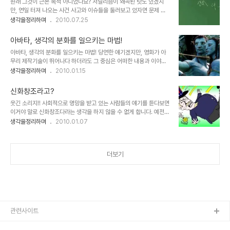
원래 그것이 근본 목적 아니었나요? 저널리즘이 왜곡된 탓도 있겠지
소소하게 웃지 못할 촌극으로 종결된 사이비 종교들의 사건들도 우리
만, 연일 터져 나오는 사건 사고와 이슈들을 둘러보고 있자면 문제 아
가 모르는 사이에 적잖이 있었을 겁니다. 끝없이 이어지는 종말 예언
닌 것이 없고 또 무엇이 진실이고 왜곡인지를 구별하기도 쉽지가 않습
생각을정리하며
2010.07.25
1992년, 다미신인가 다미선인가라고 하는 일부 기독교 종파 -기독교
니다. 하지만, 그럼에도 깨어 있는 정신으로 생각들을 곱씹고 되짚어
내에서는 이단(異端)이라고 했었던- 에서 시한부 종말론을 내세워
보면서 적어도 그것이 누굴 위한 것이고 진정성이 있느냐라는 측면에
1992년 10월 28일에 예수의 공중..
아바타, 생각의 분화를 일으키는 마법!
서는 근본적 사실에 대한 판단 만큼은 할 수 있어야 하지 않을까 합니
아바타, 생각의 분화를 일으키는 마법! 당연한 얘기겠지만, 영화가 아
다. 트위터와 각 언론을 통해 EBS 수능강좌의 모 강사가 인터넷 방송
무리 제작기술이 뛰어나다 하더라도 그 중심은 어떠한 내용과 이야기
(VOD)에서 발언한 내용이 파장이 일고 있음을 접하게 되었습니다.
를 담고 있느냐가 무엇보다도 중요한 요소일 겁니다. 몇해 전 수백억의
생각을정리하며
2010.01.15
언론들 입장에서는 더할나위 없는 특종(먹이감)처럼 다뤄지고 대부분
제작 비용을 홍보의 전면에 내세우고 실감나는 CG영상을 제작했다
그 다뤄지고 있는 내용이 그 발언은 잘못되었다는 시각으로 접근 하고
며, 나라가 온통 시끄러웠던 심형래 감독의 영화 "디워"의 기억은 좋은
함몰되고 있음을 보면서는 뭔가 잘못되어가고..
신화창조라고?
예가 되리라 생각합니다. 물론 이상한 논리들로 찬반이 엇갈리며 지저
웃긴 소리지!! 사회적으로 명망을 받고 있는 사람들의 얘기를 듣다보면
분하게 얼룩졌던 그때의 기억이 좋지는 않지만... 이야기 또는 내용과
이거야 말로 신화창조다라는 생각을 하지 않을 수 없게 합니다. 예전
전달하고자 하는 메시지 등은 영화의 기본 골격이라고 할 수 있습니다.
여러 방송사에서 다큐멘터리 형식으로 성공을 다룬 프로그램들이 한
생각을정리하며
2010.01.07
때문에 아무리 영화가 멋진 기술과 영상으로 채워져 있다고 하더라도
참 인기를 구가했던 적이 있었죠. 하지만 그 방송에서 말하는 성공은
채워져야 할 기본 뼈대가 없다면... 이는 영화로써의 가치를 상실하게
특정한 한 사람의 몫이었고, 그건 말그대로 신화였습니다. 그리고 이를
되어 관객으로부터 혹평을 받게 되고..
본 많은 사람들은 성공을 일궈낸 사람에 대해 방송이 보여준 만큼 생각
더보기
하게 했습니다. 물론 저도 그랬습니다. ▲ 강대국 미국이 과연 미국 스
스로의 힘만으로 세상의 앞에 설 수 있었을까요? 그런데, 시간이 지나
서 알게된 그 성공이란, 성공이라고 하기엔 무색한 경우가 적지 않았습
니다. 왜곡된 성공이라고 할 수 있는 가짜 성공들이거나 미완의 성공을
미리 터춰 버린... 그러한 왜..
관련사이트