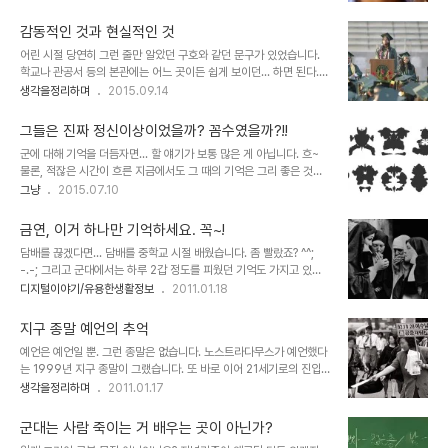
으로도 추억하지 않겠다고 다짐했던 시간이 있었습니다. 군에서의 기
꿈이었습니다. 대체 분명히 제대를 했는데... 왜 다시 입대하라고 하는
억... 하지만 이제 25년 전후 한 시간이 흐른 지금은 그 시절을 함께했
건지... 아..
감동적인 것과 현실적인 것
던 이들 모두와의 기억까지 지우고 싶다거나 그 시간 속의 내 젊음의
어린 시절 당연히 그런 줄만 알았던 구호와 같던 문구가 있었습니다.
편린 마저 부인할 수는 없다는 것을 확인하곤 합니다. 종종 그 시절이
학교나 관공서 등의 본관에는 어느 곳이든 쉽게 보이던... 하면 된다.
나도 모르게 떠올려지기도 하거니와 내 의지와는 관계없다 하더라도
국가가 군대처럼 이해되던 시절이었으니 그랬겠지만... 어린 눈에 비친
생각을정리하며
2015.09.14
그 시간 동안 쌓인 내 생각은 살아가는 동안은 계속 연결되는 것이기
그 말이 왠지 무섭게 느껴졌던 기억은 지금까지도 변함없이 이어지는
때문입니다. 이를테면 지금도 군에서의 기억을 되새기고 싶은 생각이
듯합니다. 좋게 보려고 하면 뭐~ 나쁠 것도 없는 것이긴 합니다. 할 수
추호도 없지만... 그 시절의..
그들은 진짜 정신이상이었을까? 꼼수였을까?!!
있다는 가능성을 부여하고자 하는 것일 테니까요. 하지만 아무리 좋게
군에 대해 기억을 더듬자면... 할 얘기가 보통 많은 게 아닙니다. 흐~
생각하려 해도 지금 그 시절의 그 문구를 떠올리면... 그건 단순히 할
물론, 적잖은 시간이 흐른 지금에서도 그 때의 기억은 그리 좋은 것이
수 있다는 가능성을 내포한 것이 아니란 생각입니다. 오히려 하면 될
없습니다만...뭐~ 군에 다녀온 이들이라면 안 그런 사람이 있을까요?!!
그냥
2015.07.10
수 있다는 격려가 아닌 무조건 해라라는 강압이랄까요?! 이미지 출처:
무슨 잘못이 있어 가게 된 곳도 아닌데, 왜 그리도 갇혀 있었다는 느낌
ggipop.co.kr 그러니 그 문구가 무섭게 느껴질 수밖에요. 그랬으니
이었는지... 훈련소(보충대) -나중에 언젠가 언급할 소재이기도 합니
문구에서 말..
금연, 이거 하나만 기억하세요. 꼭~!
다만... 논산이 아니라 춘천입니다- 에서 나를 버려두고 떠나가던 형님
담배를 끊겠다면... 담배를 중학교 시절 배웠습니다. 좀 빨랐죠? ^^;
과 형수님 그리고 함께 했던 친구 녀석의 모습은 삼십년 가까이 지난
-.-; 그리고 군대에서는 하루 2갑 정도를 피웠던 기억도 가지고 있습
지금도 아득합니다. 어떻게든 도망치고 싶었던 그 곳...그래서였을까
니다. 군솔... 정말 맛있게 피웠습니다. 다른 분들도 그러셨는지 모르겠
디지털이야기/유용한생활정보
2011.01.18
요? 그 악몽같은 군대의 꿈은 제대한 이후로도 아니 얼마 전까지도 꾸
는데, 담배 연기를 목으로 넘기면 쵸코파이 맛이 났었으니까요.. 물론
었다는... 다시말해 억울한 기억과 느낌이 현재도 진행 중이라는 사실
군솔은 담배마다 맛의 편차가 심해서 잘 뽑아야 했던 기억이... ^^ 그런
입니다. ㅠ.ㅠ 이..
지구 종말 예언의 추억
데, 어느 날 갑자기 담배 맛을 못느끼게 되었습니다. 하지만 사회 생활
예언은 예언일 뿐. 그런 종말은 없습니다. 노스트라다무스가 예언했다
을 하면서 담배는 저에게도 늘상 습관처럼 피우는 그런 기회품이 되어
는 1999년 지구 종말이 그랬습니다. 또 바로 이어 21세기로의 진입
버렸습니다. 술자리라도 되면 늘상 그 담배의 량은 숨막힐 정도였죠.
에 따른 컴퓨터 버그에서 파생될 여러 문제들을 묶어 당장이라도 어찌
생각을정리하며
2011.01.17
담배 피우시거나 피우셨던 분들은 다들 그러실 거라 생각합니다. 그렇
될 듯했던 Y2K(2천 년)의 기억도 그랬구요. 10년의 세월도 더 지난
게 담배를 피우던 저에게... 어떤 동기부여라고 해야할까요? 그런 계기
지금에서 그때 일들을 돌아보면 우습기도 하고 기분 묘하게 착잡해지
가 있었습니다..
군대는 사람 죽이는 거 배우는 곳이 아닌가?
기도 합니다. 물론 사회적으로 표면화되어 일어났던 일들뿐만 아니라