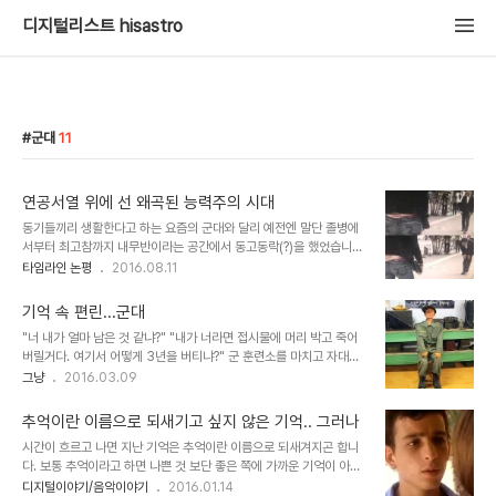
디지털리스트 hisastro
군대
11
연공서열 위에 선 왜곡된 능력주의 시대
동기들끼리 생활한다고 하는 요즘의 군대와 달리 예전엔 말단 졸병에
서부터 최고참까지 내무반이라는 공간에서 동고동락(?)을 했었습니
다. 그런데 그것도 지금은 6개월에서 많게는 1년 단위로 동기가 된다
타임라인 논평
2016.08.11
고 하니 예전과 달라도 너무 다르다는 생각과 함께 부럽다는 생각을 하
지 않을 수 없습니다. 이런 얘길 꺼내자니 나이가 들었다는 걸 인증하
기억 속 편린...군대
는 것 같아 멋쩍기도 합니다만... 어쨌든 예전엔 그랬습니다. 요즘과는
"너 내가 얼마 남은 것 같냐?" "내가 너라면 접시물에 머리 박고 죽어
다르게 나이를 들먹이고 나이 먹은 게 무슨 벼슬처럼 느껴지기도 했었
버릴거다. 여기서 어떻게 3년을 버티냐?" 군 훈련소를 마치고 자대에
죠. 특히 웬만한 남자들이라면 대부분 가야만 했던(이라고 쓰고 힘없
배치받아 얼어붙은 몸으로 내무반에 앉아 있을 때 말년고참으로 보이
그냥
2016.03.09
으면 끌려간다고 생각되는) 군대는 심한 경우 하루만 먼저 입대를 해
는 이가 하던 말입니다. 군생활을 했던 이들 중 이와 비슷한 상황을 기
도 고참. 말 그대로 서열이 만들어지곤 했습니다. 분위기가 온통 그랬
억하는 경우는 적지 않을 겁니다. 지금 생각하면 생을 살아가는 시간에
습니다. 그러니 당연하게 느껴진 건 저만이 ..
추억이란 이름으로 되새기고 싶지 않은 기억.. 그러나
대비하여 그 기간이 그리 긴 시간도 아닌데...그때는 왜 그리도 길게만
시간이 흐르고 나면 지난 기억은 추억이란 이름으로 되새겨지곤 합니
느껴졌는지... 군에서 보낸 시간을 산정해도 벌써 9번 이상을 하고도
다. 보통 추억이라고 하면 나쁜 것 보단 좋은 쪽에 가까운 기억이 아닌
남을 시간이 흘렀으니 말으니 말이죠. 에구~ 나이가 어지간히 든 것이
가 싶은데... 개인적으로 지금 보다 젊었던 어린 시절에... 그 어린 생각
디지털이야기/음악이야기
2016.01.14
아님을 이렇게 확인하나요?!! 제대 후 가장 싫었던 것 중 하나가 군대