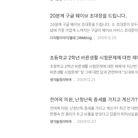
습니다. ▲ 난장이가 쏘아올린 작은 공 워낙 헤게모니로 
사실이지만, 중요한 건 마음이 가는 곳은 따로 있는 게 아닌
목소리들의 모습들은 한결같이 근본적인 사람과 자연, 그 세
20분께 구글 웨이브 초대장을 드립니다.
20분께 구글 웨이브 초대장을 드립니다. ☺ 초대장이 모두 
념에 가장 가깝게 느껴지는 구글의 웨이브 서비스 초대장이
이젠 구글 웨이브가 완전 공개하기 직전이 아닌가 생각이 
디지털이야기/블로그Weblog
2009.12.25
수 있도록 할 정도이니.. ^^ 구글 웨이브, 저또한 아직 제
은 바램이 있다면, 한글 서비스가 빨리 시작되었으면 좋겠다는 
더많은 사용자의 저변확대를 꾀하려면 그렇게 되어야 하지 않
초등학교 2학년 바른생활 시험문제에 대한 재
불어 피카사 3.5 한글 업그레이드도 많이 기다려 지는데... 
로 새었네요. ^^ 제목에서 말씀드린 바와 같이 구글 웨이브 
초등학교 2학년 바른생활 시험문제에 대한 재해석! 지난번
바른생활 시험문제" 및 그에 대한 답과 관련하여 "도대체 이런
견과 우려의 말씀들을 많은 분들이 댓글로 남겨주셨습니다. 
생각을정리하며
2009.12.21
제... 이미 보신 분들의 경우는 지겹도록 보셨을텐데요.. -.
활 시험 19번 문제의 답 2번 ■ 답 해설 교통사고를 당했을
사고의 정도를 판단하여 119는 자동으로 신고 접수가 되기 
전여옥 의원, 난청난독 증세를 가지고 계신가?
나, 위 시험문제에 대해 자꾸 생각이 났습니다. 아마도 본
생각합니다만, 그 고민이 문제에 대해 다시금 해석을 하게 만
전여옥 의원, 난청난독 증세를 가지고 계신가? 최근 전 대
한명숙 전 총리가 두고 뇌물을 받았다고 검찰이 피의사실을
많고, 더욱이 전임 대통령을 죽음으로 몰고 간 검찰과 찌
생각을정리하며
2009.12.07
반복하고 있음에 우려의 목소리가 커지고 있습니다. 더욱이
기사화되면서 무한 반복되며 없는 일도 다시 재생산되고 마
벌어지고 있습니다. 그런데, 이를 두고 한나라당의 전여옥 