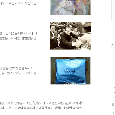
 나도 모르는 사이 내가 받았던
도 있습니다. 그리고 그건 어쩌
것만 있는 세상이라면 나쁜 것을
 철학적 관점이나 이론에서 볼 땐
불과할 수 있습니다. 그렇게 본다
가 좀 이상하게 흘러가네요. 이런
글의 주제와 알..
 모든 책임은 나에게 있다. 내
 틀린말은 아니지만, 한번쯤은 곱씹
 내 탓이오 캠페인 활동 모습,
B
공 또한 나만의 노력에서 기인한
회 전반에... 그리고 그 무의식
디
저한 계급사회였던 고려 및 조선
자들의 이루기 쉬운 성취들은 그
소수의 민초들을 옭아매는 방..
터 받은 뜻밖의 선물 두가지
말씀드렸죠? 오늘 그 T셔츠를 받
.. 그래서 사용자로부터 자연스럽
생각을 또 다시 하게 만듭니다.
지를 생각하게 만들었습니다. 기
 인터넷을 기반으로 하는 기업들
연결고리를 만들어 연쇄적 효과를
가 있다고 생각합니다. 이런 걸
넘은 조세희 선생님의 소설 『난장이가 쏘아올린 작은 공』이 우화적으
생
다. 그건... 세상이 흉흉해지고 왜곡된 힘이 창궐하게 되면 힘 없는 미
곳에서 그 힘이 알아 듣지 못할 말로 세상의 잘못을 꾸짖는다는 의미였
내