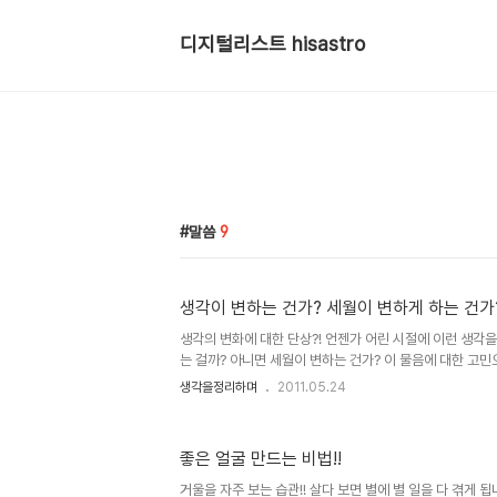
디지털리스트 hisastro
말씀
9
생각이 변하는 건가? 세월이 변하게 하는 건가
생각의 변화에 대한 단상?! 언젠가 어린 시절에 이런 생각을
는 걸까? 아니면 세월이 변하는 건가? 이 물음에 대한 고민
습니다. 기본적 상황학창시절 담배를 피우는 것이 금기되었
생각을정리하며
2011.05.24
들의 행위는 당연시하면서 학생들에겐 왜 못하게 하는 것일
담배 피우는 행위에 대해서 뭐라고 하지 않으리라... 그리고
할 수 있는 2가지는 이랬습니다. 1. 나는 변하지 않았다.그
좋은 얼굴 만드는 비법!!
각일 뿐이고 내가 괜찮다고 생각한 그 기준은 담배였으나, 
은 담배 그 이상(마리화나 등 금지된 약물들) 의 내가 생각했
거울을 자주 보는 습관!! 살다 보면 별에 별 일을 다 겪게 