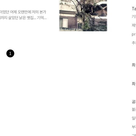
그동안 말도 아닌 말을 가지고 하
T
지만, 말을 하시려거든 제발 제
말이었던 어제 오랜만에 저의 본가
기
지 살았던 낡은 옛집... 기억
족히 30년은 넘은 집입니다. 그
제
이가 있으심에도 아직까지 현직에서
pr
 지은 좋은 집들을 마다하시고
서 사시기를 고집하고 계십니다.
추
께 한 생명과 같은 교감을 나눈
 있습니다. 저 역시..
1
최
최
근
글
과
인
최
기
글
공
블
일
부
그