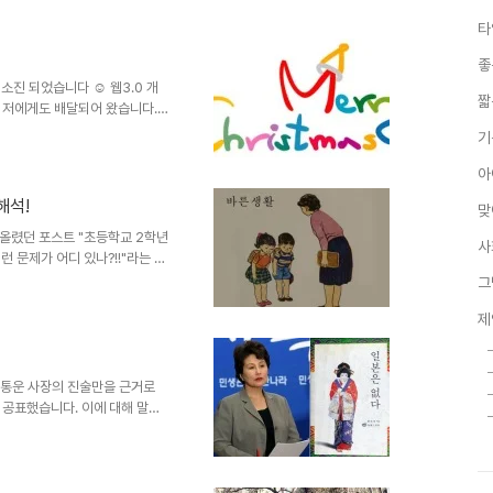
온통 둘러싸인 현세인지라 무엇이 맞고 틀린지 구분할 길이 막연한 것도
타
가 싶습니다. 정말 아니다 싶은데에는 분명 이유가 있고, 그 근거있는
상을 향하고 있다는 사실..
좋
소진 되었습니다 ☺ 웹3.0 개
짧
 저에게도 배달되어 왔습니다.
되어집니다. 저에게까지 배포할
기
대로 사용하고 있지 못합니다만, 작
것... ^^ 아무래도 이 땅에서
아
을까 합니다. G메일처럼... 더
해석!
맞
언제쯤 되려는지.. ^^ 말이 옆으
필요하신 분께 ..
 올렸던 포스트 "초등학교 2학년
사
 문제가 어디 있나?!!"라는 의
바로 아래의 그 문제의 시험 문
그
-; ■ 상기 초등학교 2학년 바른생
제
 때 112에 신고하면 경찰이 교통
때문. 왜인지 원인은 알 수 없으
질에 대한 고민 때문이 아니었을까
들었고,..
한통운 사장의 진술만을 근거로
 공표했습니다. 이에 대해 말도
라시들이 이러한 의도적인 행위를
 이러한 내용이 또다시 찌라시에
는 그야말로 엉뚱한 일들이 자꾸
의원께서 이에 대한 글을 썼다 하