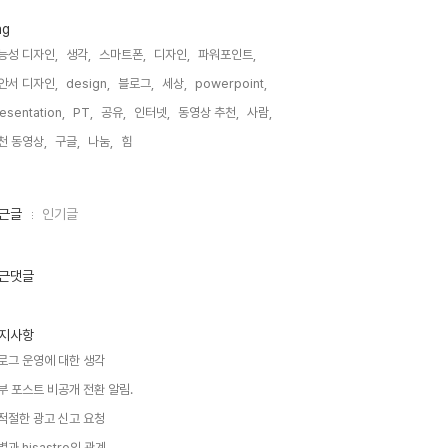
ag
능성 디자인,
생각,
스마트폰,
디자인,
파워포인트,
안서 디자인,
design,
블로그,
세상,
powerpoint,
esentation,
PT,
공유,
인터넷,
동영상 추천,
사람,
천 동영상,
구글,
나눔,
힘,
근글
인기글
근댓글
지사항
로그 운영에 대한 생각
부 포스트 비공개 전환 알림.
적절한 광고 신고 요청
별과 hisastro의 관계