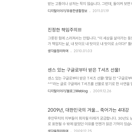
받는 고통이나 상처는 작지 않습니다. 그런데, 돌이켜 보면
그 좋지 않은 행위들을 다른 사람에게 했거나, 하고 있을 수
디지털이야기/유용한생활정보
2011.01.19
면 연속성의 올가미 또는 굴레 인지도 모르겠습니다. 좋은 
알 수 없었을 테니 이런 생각도 없었을 겁니다. 물론, 어떤
좋은 것과 나쁜 것의 구분은 없는 것이거나 상대적인 것에 
진정한 책임주의!!!
면 단지 나쁘다고 말하는 건 무의 할 수 도 있습니다. 얘기
얘기는 이 정도로 하겠습니다. ▲ 마음의 거울과 진실의 눈 
그릇된 힘에 스러져서는 안됩니다. "이 세상을 살아가는 동안
가 책임지는 삶, 내 탓이오 내 탓이오 내 탓이로 소이다!"
어 봐야할 말이라고 생각했습니다. ▲ 故 김수환 추기경님의
생각을정리하며
2010.01.03
출처: 파우 님의 블로그 이말은 다시 돌려 생각하자면, 성
것이 된다는 것을 의미할 수 도 있습니다. 그래서인지 또한 사
속에 너무도 진하게 이말은 우리를 옭아매고 있습니다. 철
센스 있는 구글로부터 받은 T셔츠 선물!
시대와 식민시대, 그리고 독재를 거치며 모든 조건을 지닌
렇지 못한 민초들과 그환경을 뚫고 힘겹게 올라온 성공한? 
센스 있는 구글로부터 받은 T셔츠 선물! 몇일 전 "구글로부
^^"라는 글로 구글에서 T셔츠를 선물로 받기로 한 사연을 
았습니다. T셔츠를 받고 보니... 구글은 정말 센스가 있는.
디지털이야기/블로그Weblog
2009.12.26
게 마케팅의 연쇄적 반응을 만들도록 하는 대단한 회사라는 
정말이지 기업의 정책 기조와 기본적 바탕이 얼마나 중요한
업 마케팅의 표본이란 생각을 하지 않을 수 없습니다. 특히
2009년, 대한민국의 겨울... 죽어가는 4대강
이라면, 구글이 사용자들과 어떻게 커뮤티케이션을 하고 
일궈내고 있는지 이러한 모습들을 분명 유심히 살펴볼 필요
후안무치의 치부들이 회자될 미래가 궁금합니다. 30년도 
배워..
로 표현될 수 밖에 없었던 이유를 언젠가 읽은 기억이 있습니
물과 같은 민초들은 땅 속에 파묻히듯 그렇게 보이지 않는 
생각을정리하며
2009.12.25