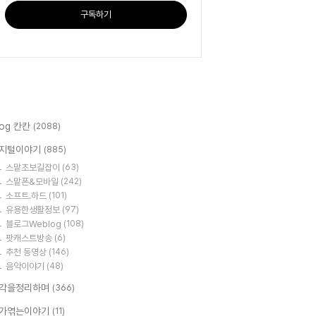
구독하기
log 칸칸
(2088)
지털이야기
(885)
스맡초보길잡이
(63)
스맡폰&모바일
(242)
소프트.하드
(101)
유용한생활정보
(97)
블로그Weblog
(108)
팟캐스트방송
(6)
추천 동영상
(146)
음악이야기
(48)
각을정리하며
(366)
가엮는이야기
(11)