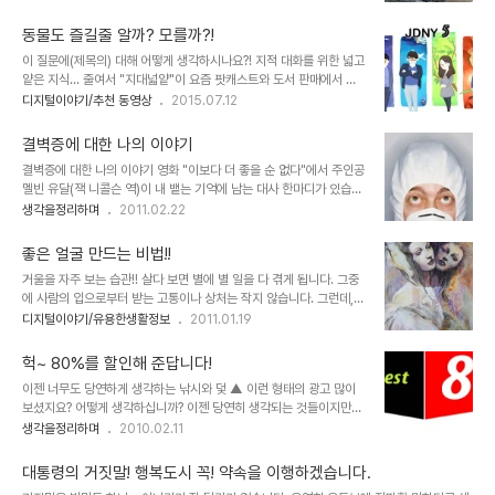
1년 마다 작은 규모의 읍면동 지역 하나씩 없어지는 것과 같습니다. 물
을 강조하면서 뭔가 나아졌음을 증거하고 강변했던 말을 두고서 말이
론, 중요한 건 그게 아니지만... 저 숫자를 보다가 문득 국민과 국가, 사
죠. 자충수라고 하나요? 이런 걸?!! 그렇..
동물도 즐길줄 알까? 모를까?!
회 그리고 우리라는 명제의 연관성을 생각하게 됩니다. 인구 감소 문제
이 질문에(제목의) 대해 어떻게 생각하시나요?! 지적 대화를 위한 넓고
가 심각하다면서 출산을 운운하는 정부... 그런데, 정작 죽어가는 사람
얕은 지식... 줄여서 "지대넓얕"이 요즘 팟캐스트와 도서 판매에서 관
들의 문제도 풀지 못하면서 새로운 생명만 낳으면 된다고 생각하는 걸
심이 모아지고 있다죠?! 무명의 일반인들이 이렇게 알려질 수 있기란
디지털이야기/추천 동영상
2015.07.12
보면 이게 보통 아리송한 것이 아닙니다. 더욱이 그러한 현실에 대한
옛날 같았으면 있을 수 없는... 아니 하늘의 별따기 만큼이나 일어나기
문제를 제기라도 하면 불만이 많다거나 심지어 빨갱이에 종북 어쩌구
힘든 일이었을 겁니다. ▲ 지대넓얕 팟캐스트 이미지 그들의 알려짐도
저쩌구... 한..
결벽증에 대한 나의 이야기
중요하지만 이 세상 사람들에게도 그들의 알려짐이 없었더라면 그것
결벽증에 대한 나의 이야기 영화 "이보다 더 좋을 순 없다"에서 주인공
은 모두에게 손해라는 생각.. 더 나가 이러한 이들이 아직도 얼마나 더
멜빈 유달(잭 니콜슨 역)이 내 뱉는 기억에 남는 대사 한마디가 있습니
많을까를 생각하자면... 그리고 그 가능성들을 점점 잃고 있는 게 아닐
다. "난 절대 남이 마신 컵에 입을 대지 않겠어!!!" 영화를 보는 내내 멜
생각을정리하며
2011.02.22
까라는 생각에서는 좀 답답해지기도 합니다. 우리가 알고 있는 사실들
빈 유달의 모습을 보면서 정말로 동질감을 느꼈었습니다. 저 또한 그러
에 대한 끊임없는 탐구와 고찰은 사람으로써 겸허함을 갖게 하는 중요
하기 때문이지요. ▲ 이보다 더 좋을 순 없다 / As Good as It Gets
한 행위이자 반드시 겪어야할..
좋은 얼굴 만드는 비법!!
(1997) 예고편의 한장면 저는 아침에 일어나 씻는 시간도 그렇고, 손
거울을 자주 보는 습관!! 살다 보면 별에 별 일을 다 겪게 됩니다. 그중
도 자주 씻고, 이도 자주 닦고, 이래 저래 깔끔을 떨고 삽니다. 손의 경
에 사람의 입으로부터 받는 고통이나 상처는 작지 않습니다. 그런데,
우는 조금이라도 끈적임이 느껴지면 바로 세면장으로 가는 반사행동
돌이켜 보면 나도 모르는 사이 내가 받았던 그 좋지 않은 행위들을 다
디지털이야기/유용한생활정보
2011.01.19
에 가까운 모습을 하고 있는 정돕니다... -.-; 그렇지만, 가만히 생각해
른 사람에게 했거나, 하고 있을 수도 있습니다. 그리고 그건 어쩌면 연
보면 이러한 모습이 저 스스로 그렇게 된 것이라고 하기엔 ..
속성의 올가미 또는 굴레 인지도 모르겠습니다. 좋은 것만 있는 세상이
헉~ 80%를 할인해 준답니다!
라면 나쁜 것을 알 수 없었을 테니 이런 생각도 없었을 겁니다. 물론,
이젠 너무도 당연하게 생각하는 낚시와 덫 ▲ 이런 형태의 광고 많이
어떤 철학적 관점이나 이론에서 볼 땐 좋은 것과 나쁜 것의 구분은 없
보셨지요? 어떻게 생각하십니까? 이젠 당연히 생각되는 것들이지만
는 것이거나 상대적인 것에 불과할 수 있습니다. 그렇게 본다면 단지
조금 생각하다 보면, 이건 아닌데 하는 것들이 적지 않습니다. 너도 하
생각을정리하며
2010.02.11
나쁘다고 말하는 건 무의 할 수 도 있습니다. 얘기가 좀 이상하게 흘러
고, 나도 하고, 우리 모두가 그렇게 당연한 것이라 생각하며 행하는 일
가네요. 이런 얘기는 이 정도로 하겠습니다. ▲ 마음의 거울과 진실의
들이 다시 잘 생각해 보면 결국 세상을 더럽히는 일이라는 것을 알게
눈 글의 주제와 알..
대통령의 거짓말! 행복도시 꼭! 약속을 이행하겠습니다.
됩니다. 그렇게 우리 모두가 당연하다고 생각하여 하고 있으니... 그건