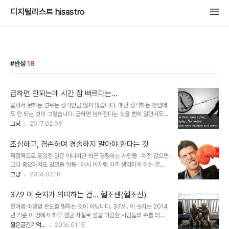
디지털리스트 hisastro
반성
18
급하면 안되는데 시간 참 빠르다는...
몰라서 못하는 경우는 생각만큼 많지 않습니다. 매번 생각하는 것임에
도 안 되는 것이 그렇습니다. 급하면 넘어진다는 것을 뻔히 알면서도
급한 상황을 극구 만드는 이유는 뭔지... 뭐~! 그렇다고 일부러 만드는
그냥
2017.02.09
것이라고 할 순 없지만 또 그게 아니라고 부인할 수도 없다는 게 문젭
니다. 뭔가 제대로 하려고 하면 준비가 필요합니다. 바로 될 수 있는 것
조심하고, 겸손하며 경솔하지 말아야 한다는 것
이 있는가 하면 그렇지 않은 것도 많죠. 아마 대부분은 일정하게 준비
직접적으로 동일한 일은 아니지만 최근 경험하는 사안들 -예전 같으면
할 수 있는 시간이 필수일 것이라고 생각합니다. 그래야만 그다음이 제
그리 중요하지도 않았을 일들- 에서 이처럼 자주 생각하게 하는 문구
대로 이어질 수 있다고 보기 때문입니다. 그런데, 그런 조건이 딱 맞아
도 없지 싶습니다. 한편으론 사람으로 살아간다는 것이 굴레라는 걸 확
그냥
2016.02.18
떨어지는 상황도 현실에선 드물기만 합니다. 그래서 관계가 더 무섭게
인하는 것 같아 씁쓸하기도 하면서도 스스로를 되돌아 보고 반성한다
느껴지는 건지도 모르겠습니다. 원래 그런 거라는 착각하게 만드는 세
는 것 자체로는 "그래 뭐~ 그런거지?"라며 어두운 생각의 소용돌이 속
상의 왜곡된 구조에서는 엄..
37.9 이 숫자가 의미하는 건... 헬조센(헬조선)
에서 벗어나고자 하기도 합니다. 쓸데없는 번민, 세상은 원래 그런
한여름 때양볕 온도를 말하는 것이 아닙니다. 37.9.. 이 숫자는 2014
가?!! 하지만 사실인 건 어쩔 수 없다는 상황에 봉착하고는 누가 뭐라
년 기준 이 땅에서 하루 평균 자살로 생을 마감한 사람들의 수를 의미
한 것도 아닌데, 혼자 뻘쭘해지고 맙니다. 그것이 그렇게 느껴진 것이
합니다. 간단히 말해서 매일 한 학급 이상이 자살로 사라지는 것이고,
짧은글긴기억...
2016.01.15
라서 사실이라 여겨진 것일테지만, 자랑인 듯 떠벌리며 운동하고 있음