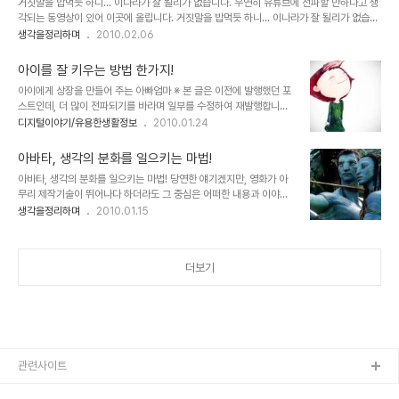
거짓말을 밥먹듯 하니... 이나라가 잘 될리가 없습니다. 우연히 유튜브에 전파할 만하다고 생
문제가 아니라고 생각하게 됨으로써, 올바름에 대한 판단의 무뎌짐은
각되는 동영상이 있어 이곳에 올립니다. 거짓말을 밥먹듯 하니... 이나라가 잘 될리가 없습니
우리가 우리를 속이는 꼴이 되기도 하니 이 얼마나 웃긴 일인지... 그래
다. 이 모습을 보고 싶지 않은 분들이 많겠지만, 우리들 스스로 반성해야 한다는 것을 상기할
생각을정리하며
2010.02.06
서 일까요? 사람과 사람의 관계 속에서 신뢰의 시작은 눈빛만으로도
필요가 있다는 생각을 하면서... 저도 몇 번을 곱씹어 보았습니다. 분명 우리는 아직 선택의
가능했다는 말은 이젠 믿을 수 없는 전설이 되어 버렸습니다. 얼마 전,
잘못이 얼마나 큰지 본격적인 경험은 하지도 못했다고 생각합니다.하지만, 이미 많은 사람들
약자들의 아픔을 등지고 자..
아이를 잘 키우는 방법 한가지!
이 어려움을 경험하고 있으며, 뭔가 잘못되었다는 것을 깨닫기 시작한 것 같기는 합니다. 그
아이에게 상장을 만들어 주는 아빠엄마 ※ 본 글은 이전에 발행했던 포
러나 아직 먼것 같습니다. 아직... 세상의 악들이 지닌 공통점이 있습니다. 거짓말을 잘한다는
스트인데, 더 많이 전파되기를 바라며 일부를 수정하여 재발행합니다.
것과 뻔뻔하다는 것. 그리고 자신을 치장하려 들고 자신을 위시한 생각과 ..
(_ _) 칭찬이라는 말을 참 좋아합니다. 우화를 통한 제목으로도 "칭찬
디지털이야기/유용한생활정보
2010.01.24
은 고래도 춤추게 한다" 또는 "칭찬은 코끼리도 춤추게 한다"는 말이
있기도 하지요. ▲ 칭찬릴레이 이벤트를 진행했던 인천인터넷방송
아바타, 생각의 분화를 일으키는 마법!
IBNNEWS의 첨부 이미지 가끔 아이들을 혼내는 일도 종종 있긴 하지
아바타, 생각의 분화를 일으키는 마법! 당연한 얘기겠지만, 영화가 아
만, 사실 그러고 나면 이상하게도 혼낸 그 마음 역시 좋질 않았습니다.
무리 제작기술이 뛰어나다 하더라도 그 중심은 어떠한 내용과 이야기
그래서 가능한 아이들을 혼내지는 않으려 합니다. 정 필요한 경우라면,
를 담고 있느냐가 무엇보다도 중요한 요소일 겁니다. 몇해 전 수백억의
생각을정리하며
2010.01.15
그동안 아이들이 아빠를 무서워했던 그 때를 상기 시키는 정도로 마무
제작 비용을 홍보의 전면에 내세우고 실감나는 CG영상을 제작했다
리를 짓습니다. 사실 쉽지만은 않은 일이지요. 아이를 키우면서 혼내지
며, 나라가 온통 시끄러웠던 심형래 감독의 영화 "디워"의 기억은 좋은
않는다는 것이... 지금 ..
예가 되리라 생각합니다. 물론 이상한 논리들로 찬반이 엇갈리며 지저
더보기
분하게 얼룩졌던 그때의 기억이 좋지는 않지만... 이야기 또는 내용과
전달하고자 하는 메시지 등은 영화의 기본 골격이라고 할 수 있습니다.
때문에 아무리 영화가 멋진 기술과 영상으로 채워져 있다고 하더라도
채워져야 할 기본 뼈대가 없다면... 이는 영화로써의 가치를 상실하게
되어 관객으로부터 혹평을 받게 되고..
관련사이트