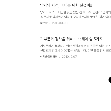
못 되먹은 놈은 "세월호만 기억하는 더러운 세상"이라고... 
남자의 자격, 아내를 위한 설겆이!!
말을 농담이라며... 뚫린 입이라고 내 뱉지만... 정말이지 
다고 해도 그러할지... 아마도 그 상황이 되면 더했을 거라고 
남자의 자격이 대단한 것만 있는 건 아니죠. 언젠가 "남자의
을 주제로 남자들이 어떻게 꾸려가는지를 방영한 적이 있습니다
안일을 해본 후 정말 힘들다는 것을 느낀 개그맨 이경규 씨
좋은글
2011.03.08
아내를 위해 집안일을 도와주는 것도 남자가 지녀야 할 자격 중
이 적잖이 와 닿습니다. 들리는 바에 의하면 맞벌이하는 경
는다고 합니다. 물론 예전에 비하면 많이 변했다고는 하지만,
기부문화 정착을 위해 모색해야 할 5가지
그런데, 아이러니하게도 결혼 전 대부분 남자들은 무엇이든
게 말합니다. 그러나 정작 결혼 후 모습은 다들 약속이라도 한
기부문화가 정착되기 위한 선결과제 2 ※ 본 글은 이전 포
선결과제 1"에서 이어지는 내용입니다. 이전 글을 읽지 않
이전 포스트를 먼저 읽어보시길 당부드립니다. 제가 이글을
생각을정리하며
2010.12.07
모금기관의 문제가 불거짐에 따라 전체가 왜곡되어 호도되
쟁?의식을 지닌 그리 다를 바 없는 모금단체들이 이번이 
한다는 점 입니다. 특히 종교의 기치를 내걸고 -또는 이를
워 선교활동에 매진하거나 사욕을 채우는 모습은 정말이지 
각합니다. 참고 글 ☞ 모금 단체들 - 종교성향 분류 참고
꼼꼼히 들여..