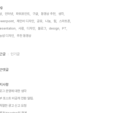
ag
상,
인터넷,
파워포인트,
구글,
동영상 추천,
생각,
werpoint,
제안서 디자인,
공유,
나눔,
힘,
스마트폰,
esentation,
사람,
디자인,
블로그,
design,
PT,
능성 디자인,
추천 동영상,
근글
인기글
근댓글
지사항
로그 운영에 대한 생각
부 포스트 비공개 전환 알림.
적절한 광고 신고 요청
별과 hisastro의 관계