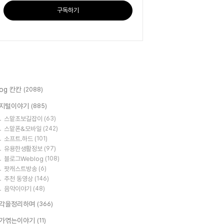
구독하기
log 칸칸
(2088)
지털이야기
(885)
스맡초보길잡이
(63)
스맡폰&모바일
(242)
소프트.하드
(101)
유용한생활정보
(97)
블로그Weblog
(108)
팟캐스트방송
(6)
추천 동영상
(146)
음악이야기
(48)
각을정리하며
(366)
가엮는이야기
(11)