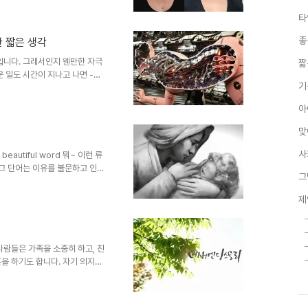
니다. 이미지 출처:
타
 것이기도 합니다. 최근 들어 더더
어떤 분위기를 조장하는 쪽에서 그
좋
한 짧은 생각
다는 소식은 생각할 적잖은 여지
...어찌 보면 악순환처럼 느껴지
입니다. 그래서인지 웬만한 자극
짧
 일도 시간이 지나고 나면 -뭐
기
아득해 질겁니다. 기술의 진보를
 집중되는 디지털과 관련된 키워
아
도 -단순 상상력을 동원한 관심
적인 과학과 기술적 근거들이 -피
맞
. 이미지 출처:
일, 클라우드, 공유경제, 3..
사
beautiful word 뭐~ 이런 류
 그 단어는 이유를 불문하고 인정
그
사람을 잉태한 원류이자 그 자식을
 어느 누구인들 그러지 않을 수
제
순위에 아버지가 없다 하더라도 그건
 아름다운 단어라고 생각합니다. 지
울컥거림으로 부모님에 대한 죄송
사람들은 가족을 소중히 하고, 친
을 하기도 합니다. 자기 의지로
것이 우리 사람들의 모습입니다.
는 슬픔이란 나름의 의미를 부여
 가족이라면 더 하겠지요. 어떤