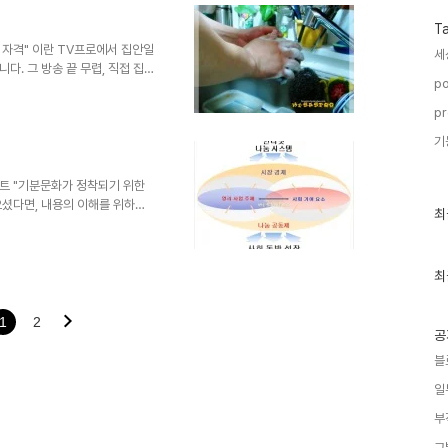
입에 담을 수 조차 없는 그 험한
자신의 가족이 그렇게 수장을 당했
T
확신합니다. 물론, ..
 자격" 이란 TV프로에서 집안일
세
. 그 방송 끝 무렵, 직접 집
po
가 마지막 대사로 말을 합니다.
 하나라고... 근데, 요즘 그 말
pr
우도 대부분 집안일은 여자가 맡
기
 아직은 좀 그런 것 같습니다.
 다 잘해줄 것처럼 예비 아내에
 듯 결혼 전 얘기와는..
스트 "기분문화가 정착되기 위한
으셨다면, 내용의 이해를 위하여
최
최
 쓰며 우려스러운 건 어느 특정
근
는 분위기와 이를 호기삼아 경
글
과
기회라고 달려드는 것을 경계해야
인
최
 교묘히 숨기며- 사회복지를 앞세
기
그것이야 말로 안될 일이라고 생
글
기사 ☞ 사회복지공동모금회 비리
1
2
공
블
일
부
그