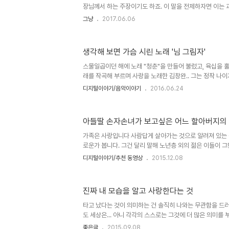
장님께서 하는 주장이기도 하죠. 이 말을 전제하자면 이는 
다는 것을 뜻하는 것이기도 합니다. 물론 예측을 하지 않는
그냥
2017.06.06
는 이들이 많지도 않습니다. 만일 그렇게 예측을 많이들 하
이들의 목소리가 컸거나 부각되었던 사례가 많았기 때문일 
예측 대부분은 반드시 그 예측과 달랐을 경우를 고려한 어떤
생각해 보면 가슴 시린 노래 '님 그림자'
대통령 선거가 끝이 난지 한 달 가까이 지났습니다. 선거가
연한 결과였음을 앞다퉈 이야기했습니다. 마치 과정 중에 
스물일곱이던 해에 노래 "청춘"을 만들어 불렀고, 육십을 훌
이죠..
래를 작곡해 부르며 사랑을 노래한 김창완.. 그는 정작 나이
적이고, 아픈) 마음마저도 부럽다고 말합니다. 청춘.. 언제
디지털이야기/음악이야기
2016.06.24
사람 중에 사랑을 갈구하지 않는 이가 있을까요? 아마도 그건
지 않으려 드는 상대에 대한 일방적인 추측이나 상상이라면 
은 이는 없을 것이라고... 이것만큼은 분명하다고 확신합니다. 
아들딸 손자손녀가 보고싶은 어느 할아버지의
(표시근캘리그라피)'s instagy.com 문제는 그 사랑이
상대가 원하지 않는 일방적인 사랑이라면 애틋한 짝사랑에서 
가족은 사랑입니다 사람답게 살아가는 것으로 알려져 있는
로운가 봅니다. 그건 달리 말해 노년층 외의 젊은 이들이 
미하는 것일 수 도 있을 겁니다. 뭐~ 우리와 비교할 것은 못 
디지털이야기/추천 동영상
2015.12.08
www.theguardian.com 여튼, 최근 독일의 슈퍼마켓 
한 사회적 배경을 바탕으로 제작하여 유튜브에 올린 영상이
이들마다 대부분 감동적이라고 이야기하고 있고... 불과 일주
진짜 내 모습을 알고 사랑한다는 것
현 시점에 3천4백만 뷰를 넘겼으니 에데카 입장에선 마케
할 수 있을 듯 합니다. 마케팅은 이렇게 해야 하는데... 잠재의식
타고 났다는 것이 의미하는 건 솔직히 나와는 무관함을 드
도 세상은... 아니 각각의 스스로는 그것에 더 많은 의미를
나 어느 피부과 전문의가 고백한 "피부는 타고난다"는 말
좋은글
2015.09.08