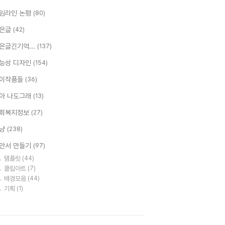
임라인 논평
(80)
은글
(42)
은글긴기억...
(137)
능성 디자인
(154)
이작품들
(36)
아 나도그래
(13)
회복지정보
(27)
냥
(238)
안서 만들기
(97)
템플릿
(44)
클립아트
(7)
배경모음
(44)
기획
(1)