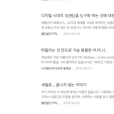
라는 것이 결과를 좌우하는 빈도는 그리 많지 않을지도 모릅
funculturepop.com 이는 현실 속에서 자주 경험하는
욱...이러한 시점에 우리가 아니 기성세대? 기득권? 뭐~ 
디지털 시대의 성(性)을 도구화 하는 것에 대
토록 닮고자 하는 나라 미국의 유명 배우가 생얼을 공개했
를 부여합니다. 그 주인공인 케이트 윈슬렛과 스칼렛 요한슨
메롱슨지 메륵슨지... 요지경 세태를 그대로 보여주는 요즘
기도 ..
엔 요동도 하지 않는 듯 보입니다. 하지만 이렇게 메롱스러운
이미 끝나는 분위깁니다만- 분명 그랬던 때가 언제였는지 
짧은글긴기억...
2015.06.23
기준으로 할 때 무슨 분기점 처럼 사람들의 이목과 관심이
드가 요즘과 같이 많은 때도 없었던 것 같습니다. 그건 아마
모으기나 그럴 듯한 이론이 아닌- 실제 형상화 되고, 구체
떠올리는 것 만으로 가슴 뭉클한 어.머.니.
부에 느껴질 만큼 또는 실제로- 제시되고 있기 때문일 겁니다
mobileenterprisestrategies.blogspot.com 모바
세상에서 가장 아름다운 단어 1위. Mother... is the most 
의 이야기들을 그리 좋아하진 않습니다만, 1위라고 지칭된
할 수 밖에 없습니다. 그것이 어떤 언어로 표현되든 모든 
디지털이야기/추천 동영상
2015.06.21
품안의 온기로 사랑을 전한 존재이기 때문일겁니다. 그러니
있을까요?! 어.머.니 이미지 출처: axioo.com 물론, 
그렇게 생각한 사람들의 생각일 뿐... 저는 아.버.지. 역시
세월호... 끝나지 않는 이야기
난 시간을 들춰 나를 돌아보다 보면 목구멍에 걸릴만큼의 
함이 밀려올 때가 있습니다. 세상이 세상인지라... ..
자기 의지로 이 세상에 태어난 사람은 없습니다. 그럼에도 
구라는 이름으로 우정을 쌓으며, 사랑하는 사람을 만나 결혼
세상에 태어나지 않았어도 어떤 의미가 부여되어 살아가는 
짧은글긴기억...
2015.06.02
그게 자연의 순리인지 모릅니다. 그래서 소중한 사람을 잃
한다고 어찌될 수 있는 것이 아닙니다. 그 대상이 사랑하는