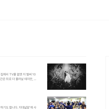
에서 TV를 없앤 지 벌써 10
간은 뒤로 더 물러날 테지만, 어
쳤을 것이라는 사실 또한 부인할
생각만큼 그리 쉽게 구분되고 단절
 증명이라도 하듯 굳이 보려 하
전히 안 본 것도 아니었으니까.
사람들의 이목을 집중시킨 그 시
 지니고 있으니, 어쩌..
하기도 합니다. 지대넓얕 채 사