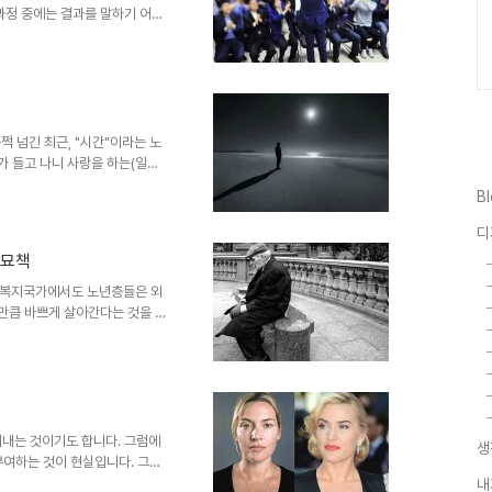
과정 중에는 결과를 말하기 어렵
 건 아니지만 그렇게 예측을 내놓
는 것으로 느꼈다면 그건 그러한
겁니다. 그리고 살펴보면 그러한
 전제가 있음을 알 수 있습니다.
 끝나기 무섭게 많은 사람들은 당
말하지 못했음을 안타까워하며 말
쩍 넘긴 최근, "시간"이라는 노
가 들고 나니 사랑을 하는(일방
인가 그 노래를 좋아하게된 기억
B
 이해하지 못한.. 또는 이해하
몰라도 그 어떤 이든 그렇지 않
디
이미지 출처: pyossi_gul
 묘책
라는 것이 어긋났을 때 일어납니다.
심한 경우(아..
 복지국가에서도 노년층들은 외
그만큼 바쁘게 살아간다는 것을 의
되겠지만... 이미지 출처:
체인인 에데카(EDEKA)에서 이러
 화제를 모으고 있습니다. 보는
일 전후 된(11월 28일 업로드)
팅적으로 독톡한 효과를 봤다고
이 어떻고... ..
러내는 것이기도 합니다. 그럼에
생
 부여하는 것이 현실입니다. 그러
처럼 우리가 생각하는 만큼 노력이
내