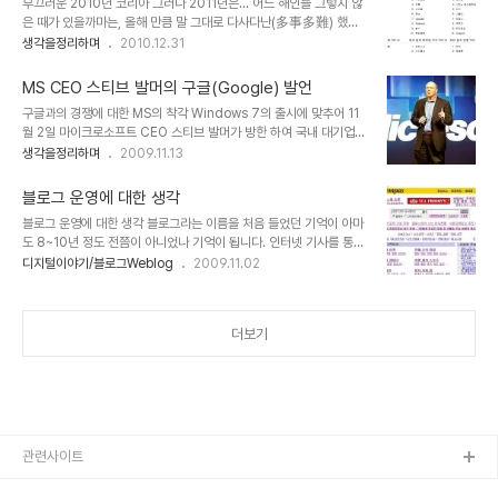
부끄러운 2010년 코리아 그러나 2011년은... 어느 해인들 그렇지 않
기질까지 다분했던 기존의 내 자신이 지난 한 해 동안 발 디디고 있는
은 때가 있을까마는, 올해 만큼 말 그대로 다사다난(多事多難) 했던
이땅의 정치, 사회적 현실을 바라보며 그 암울함으로 인하여 결국 ‘선
때가 또 있었을까 싶습니다. 일들 하나 하나를 거론하기 어려울 만큼
생각을정리하며
2010.12.31
명한 진보주의자’로의 변신을 시도할 수 밖에 없다는 자못 나로서는 비
수많은 일들이 있었습니다. 그 기억들 속에는 기뻤던 순간 보다는 그렇
장한 결론에 도달하게 되었음은 개인적으론 나의 불행입니다. 더불어
지 않았던 때가 더 많게 느껴지는데, 그건 저만의 생각이었으면 좋겠습
이러한 나의 불행이 이 ..
MS CEO 스티브 발머의 구글(Google) 발언
니다. 또한 다른 분들도 그러실지 모르겠는데... 가는 세월이 마냥 반갑
구글과의 경쟁에 대한 MS의 착각 Windows 7의 출시에 맞추어 11
지 않음에도 "시간이 흘렀다"라는 사실에서 희망이 느껴지는 역설은
월 2일 마이크로소프트 CEO 스티브 발머가 방한 하여 국내 대기업
어떻게 설명을 해야할지 모르겠습니다. 지나간 시간을 바라보는 건 시
CIO 및 임원진들을 초청, 오찬간담회를 갖었는데, 이자리에서 "구글
생각을정리하며
2009.11.13
각에 따라서 달라지리라고 생각합니다. 그런 생각에서 IT기술을 기반
과 마이크로소프트의 경쟁구도에 대하여 어떻게 생각하느냐?"라는 질
으로 한 시스템 데이터를 통해서 어느정도 객관적인 조망이 가능하지
문에 "구글은 아직 우리의 경쟁자가 될 준비가 안되어있다."라는 답을
않을까 생각합니다. 그래서 많은..
블로그 운영에 대한 생각
하였다고 합니다. ▲ Microsoft CEO Steven Anthony Ballmer
블로그 운영에 대한 생각 블로그라는 이름을 처음 들었던 기억이 아마
그리고 덧붙여 "마이크로소프트는 범용성이 높은 제품을 대량으로, 저
도 8~10년 정도 전쯤이 아니었나 기억이 됩니다. 인터넷 기사를 통해
렴하게 공급한다는 원칙으로 소비자에게 보다 혁신적이고 개방적이
서 접했던 블로그... 처음엔 그 개념에 대한 모호함 때문에 홈페이지와
디지털이야기/블로그Weblog
2009.11.02
며, 기업이 지닌 IT자산과 폭넓은 호환이 이뤄질 수 있도록 한다."라고
뭐가 다른가라는 오해 아닌 오해를 하기도 했었습니다. 물론 그 오해가
했다고 하는데... 저는 개인적으로 좀 갸우뚱해 집니다. MS가 개방적
정보의 접근에 있어 왜곡된 기사에서 출발했던 이유도 없지 않습니다.
이다? 저렴하..
암튼 그렇게 블로그를 알았고, 2003년 경인가... 주로 사용하던 포털
더보기
사이트인 엠파스를 비롯하여 대한민국에 존재하는 거의 대부분의 포
털사이트들에서 블로그 서비스를 제공하기 시작하면서 확실히 블로그
가 어떤 것인지 인지하게 되었고, 저도 그 즈음 블로그를 엠파스에서
시작하게 되었습니다. ▲ 꼬날님의 "엠파스 추억"이라는 글에서 이미
지를 가져왔습니다. 엠파스의 199..
관련사이트