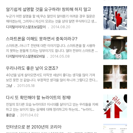
다. 정말 IT의 뜻을 제대로 알기나 한건지... 더구나 이러한 계획을 대
것이긴 하지만 입에 맞지 않아 어색한 '식.의.주'이를 '의.식.주로 표현
학교에서 주관하여 준비되고 있다는 것이 믿겨지지 않습니다. 게다가
하도록 한 보이지 않는 의도..
알기쉽게 설명할 것을 요구하라! 창피해 하지 말고
대회가 벌써 9번째를 맞이한다는데... 그간 대회 운영 및 성격에 대해
누군가 어떤 설명을 할 때,무슨 말인지 알아듣기 어려운 경우 질문은
아무런 문제제기가 없었는지도... 우선 공고된 내용 일부를 한번 보겠
해야겠는데, 그러자니 자신이 모르는 것을 상대 알면 무식하다고 생각
습니다. 하고 싶은 말은 많지만 아래한글의 문제는 접어두겠습니다.대
할지 모른다는 강박이 있습니다. 시대가 빠르게 변화하는 IT시대에는
디지털이야기/스맡초보길잡이
2014.08.20
회를 준비한 대학교 관계자에게 묻고 싶습니다. 아래한글을 잘 사용하
더욱 그렇습니다. 하지만 모르는 것은 창피해 하거나 부끄러운 일이 아
면 IT를 제대로 쓰는 건가요? 대회 참가 주 대상층이 취약계층이라는
닙니다. 모르는 것을 물어볼 수 있는 기회를 놓치는 것이야 말로 어리
것을 감안해서 그런지 모..
스마트폰을 이해도 못하면서 중독이라구?
석은 일입니다. 오히려 설명을 쉽게 하라는 당당한 요구가 필요합니다.
스마트폰..아니 IT 전반에 대한 이야기입니다. 스마트폰을 잘 사용하
설명하는 목적은 상대가 알아듣도록 하는 것에 있기 때문입니다. 물론
지 못하는 분들께 드리는 당부이기도 합니다. 얼마 전부터 스마트폰 왕
이러한 요구는 정중하게 예의를 갖춰야 할겁니다. 하지만 그렇다고 부
초보를 위한 안내서라는 주제로 글을 올리고 있습니다. 그 이야기의 핵
디지털이야기/스맡폰&모바일
2014.05.08
담 갖을 필요는 없습니다. 설명해주는 이에게도 설명하는 방법에 대해
심 중 하나는 우선 재미를 갖을 필요성에 대한 것입니다. 그런데, 장애
고민하게 되는 계기가 되거나 여러가지 상황에 대해 이해할 수 있는 기
물이 있습니다.앵무새는 되지 말아야 하는데... 세상 온통 중독 중독 하
회이기도 하니까요. 결과적으로 모르..
우리나라도 좋은 날이 오겠죠?
니까 스마트폰을 사용하면 마치 뽕먹은 듯 되는 것 아닌가 하는 의심
40년을 넘게 살아오면서도 아직껏 세상이 좋다는 생각을 많이 가져
말이죠! 특히 아이들을 대상으로도 내가 이해하지 못하는 것은 생각하
보진 못한 것 같습니다. 부정적인 생각을 많이 하니까 그렇다고 한다면
지 못하고 무작정 스마트폰 많이 사용하면 안된다는 점만 강조하고 강
뭐 어쩔 수 없습니다. 그러나 하루도 시끄럽지 않은 우리의 현실과 하
그냥
2011.05.18
요하는 건 아니~ 아니됩니다. 증말~! 이미지 출처:
루도 끊이지 않는 소리소문 없는 수많은 비극이 공존하는 이 나라의 삶
http://consumervoiceblog.wordpress.com 그렇게 무작정
은 때때로 절망스럽기까지 합니다. 그래도 좋은 날이 올 것이란 희망을
막아선다고 아이들이 스마트폰을..
다시 또 확인해야 할 뉴라이트의 정체!
디지털 IT 환경에서 본다는 사실이 그나마 다행이라 생각합니다. 디지
친일의 또다른 모습 뉴라이트!! 이시대를 살아가고 있는 우리들을 지배
털의 공유와 전파가 아니었다면, 얼마나 더 힘들고 어려웠을까를 생각
하고 있는 보이지 않는 실체에 대해 정리하고자 하는데... "뉴라이
하면... 지난 수많은 시간 속의 투사와 열사들의 공적은 더더욱 높아 보
트"는 그 중 하나라고 생각합니다... 이글은 몇 해 전 한겨레 한토마에
좋은글
2011.04.02
일 수 밖에 없습니다. 김산... 집으로 돌아오는 길에 문득 들려온 노래
올라온 필명 "각골명심 님"의 글을 일부 추가 편집 및 수정하여 올리는
가 마음을 동하게 했습니다. 아시는지요? 크리스 드 버그 CHRIS DE
글입니다. 좋은 글을 더욱 많은 분들과 함께하고자 하는 마음으로... 변
BURGH가 부른 T..
인터넷으로 본 2010년의 코리아
신(變身)은 이 시대의 필연인가? 중도보수적이며 거기에 자유주의적