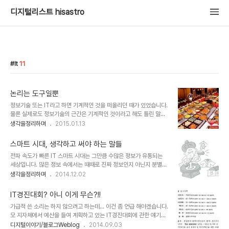
디지털리스트 hisastro
It
11
논리는 도구일뿐
정보기술 또는 IT라고 하면 기계적인 것을 떠올리던 때가 있었습니다.
물론 실제로도 정보기술의 근간은 기계적인 것이라고 해도 틀린 말은
아닙니다. 하지만 이제는 어느정도 성숙기에 들어서는 것이라서 그런
생각을정리하며
2015.01.13
지는 모르겠으나 정확히 설명은 못하더라도 정보기술이라는 것이 근
간의 기술만이 아님을 많이들 이해하고 있어 보입니다. 이젠 뭐 정보기
스마트 시대, 생각하고 써야 하는 말들
술을 사용하지 않고서는 살기 어려운 시대니 그럴만도 합니다. 이렇게
전파 속도가 빠른 IT 스마트 시대는 그만큼 수많은 정보가 유통되는
블로깅을 하는 것도 정보기술의 일환이고 사용하는 것이니 말이죠. ^^
세상입니다. 많은 정보 속에서는 때때로 진짜 정보인지 아닌지 분별하
이미지 출처: morethansweetpotatoes.wordpress.com 가끔
는 것도 쉬운일이 아닌데, 어찌보면 내가 보고 싶은 내용만 정보가 되
생각을정리하며
2014.12.02
은 이런 생각을 합니다.논리적이어야 한다. 그런데, 그 논리적이라는
기도 하고, 실제 그것을 정보라 생각하기도 합니다. 이를 관점의 차이
것이 생각을 기반으로 하기 때문에 때때로 그 생각의 논리를 펼쳤을 땐
라고 쉽게 표현들 하죠. 그런데, 현재 상황에서 나에게 또는 우리에게
사뭇 다른 결과 또는 기..
IT경진대회? 아니 이게 무슨?!!
알맞지 않은 것임에도 생각없이 정보 유통에 동참합니다. 그것도 대체
가급적 쓴 소리는 하지 않으려고 하는데... 이건 좀 언급 해야겠습니다.
적으로는 좋은 의미라고 생각한 경우가 많죠. 그래서 더더욱 주의할 필
모 지자체에서 예산을 들여 계획하고 있는 IT경진대회에 관한 얘기인
요가 있습니다. 개개인의 무의식이 모여 원치않는 어떤 다른 결과가 만
데요. IT라는 게 문서작성하는 것으로 알고 있는건지 의아할 정도입니
디지털이야기/블로그Weblog
2014.09.03
들어질 수도 있기 때문입니다. 먼저, 많은 분들이 이미 생각하고 있는