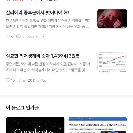
살리에리 증후군에서 벗어나야 해!
글 내용
한 25년은 족히 되었을 영화 아마데우스를 기억하십니까?
오랜 시간이 흘렀지만 저에겐 가장 기억에 남는 영화 중 하
나입니다. 영화가 부여한 의미들이 적지 않기도 하지만, 그
9
0
2011. 5. 19.
영화가 진한 느낌으로 기억에 남게 된 이유는 다른 무엇 보
다 인간적 내면의 표현들이 많은 것을 생각하게 했기 때문
입니다. 뭐~ 물론 재밌는 요소들도 무시할 수 없죠. 영화 아
절묘한 최저생계비 숫자 1,439,413원!!!
마데우스는 모짜르트를 중심으로 이야기 되지만 영화에서
글 내용
말하고자 했던 건 모짜르트의 이야기만이 아니었다는 점도
무엇이든, 보기에 따른 관점의 차이가 있을 겁니다. 지금 얘
이 영화를 기억 하게 한 중요한 요소입니다. 천재 모짜르트
기하려고 하는 이 최저생계비에 대한 것도 그 범주를 벗어
가 아닌, 살리에리라는 보편적 인간의 모습을 통해 이야기
나진 못할 겁니다. 하지만, 저의 얘기가 조금이나마 공감이
되었다는 것. 특히 영화가 시작되는 첫 장면은 지금도 뚜렷
10
6
2011. 5. 16.
되신다면 좋겠습니다. 최저생계비... 결국 있고 없고 또는
하게 기억됩니다. 어디선가 한 노인의 고백하듯 호소하는
지급하는 쪽과 받는 쪽의 이해관계에 따라 달라지는 얘깁
절규의 음성이 음산한 겨울 밤..
니다만, 문득 보게 된 2011년도의 4인가족 기준 최저 생계
비는 우연이라고 하기엔 그 숫자가 주는 느낌이 참으로 묘
했습니다. -그 4인 가족이라는 것도 결국은 제가 4인 가족
이 블로그 인기글
의 가장이기에...- 4인 가족 기준 최저생계비 143만9413
원(일백사십삼만구천사백십삼 원) 우선 2011년도 최저생
계비 책정에 대한 보건복지부(장관 진수희)가 내세운 명목
을 살펴보겠습니다. 보건복지부는 중앙생활보장위원회(위