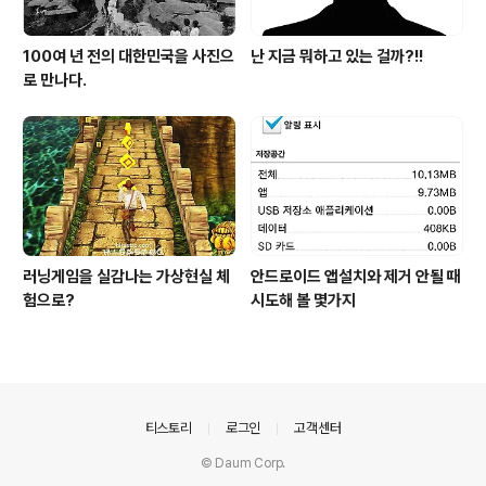
100여 년 전의 대한민국을 사진으
난 지금 뭐하고 있는 걸까?!!
로 만나다.
러닝게임을 실감나는 가상현실 체
안드로이드 앱설치와 제거 안될 때
험으로?
시도해 볼 몇가지
의안내
티스토리
로그인
고객센터
© Daum Corp.