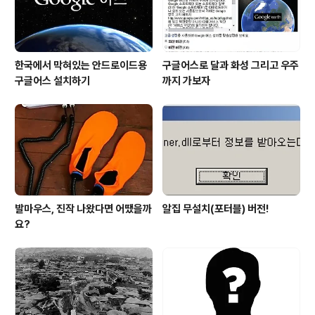
원장 : 장관 전재희, 이..
한국에서 막혀있는 안드로이드용
구글어스로 달과 화성 그리고 우주
구글어스 설치하기
까지 가보자
발마우스, 진작 나왔다면 어땠을까
알집 무설치(포터블) 버전!
요?