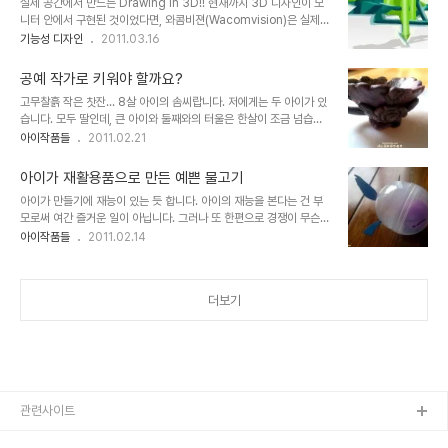
실제 공간에서 만드는 Drawing in 3D!! 현재까지 3D 디자인이 모
그 마음을 함께하는 명목까지 포함하여 제 아이가 만든 작품?을 올립
니터 안에서 구현된 것이었다면, 와콤비젼(Wacomvision)은 실제
니다. 이번 올리는 작품?은 지난 번 올렸던 찻잔의 분위기를 달리하여
공간에 디자인을 할 수 있는 입체 캔버스 디자인 컨셉으로써 이건 그야
기능성 디자인
2011.03.16
만들었습니다. ^^ 이전에 올렸던 작품?과 비교해 보시는 것도 좋을 듯
말로 디자인의 혁신을 가져올만한 개념이라고 생각됩니다. 입체 타블
하여 링크를 남깁니다. 8살 아이가 고무찰흙으로 만든 작은 찻잔 더
렛이라고 해야할까요? (와콤비젼이라고 하여 와콤회사와 관계가 있나
많은 이야기는 의미가 없..
공예 작가로 키워야 할까요?
생각했는데, 확인은 못하였습니다.) 디자이너의 설명에 따르면, 와콤
고무찰흙 작은 찻잔... 8살 아이의 솜씨랍니다. 저에게는 두 아이가 있
비젼(Wacomvision)은 특수 제작된 3차원 전자펜으로 브러쉬의 크
습니다. 모두 딸인데, 큰 아이와 둘째와의 터울은 한살이 조금 넘습니
기, 압력, 감도를 사용자 정의에 따라서 적용할 수 있으며, 생성된 3D
다. 그래서 학년으로는 한 학년을 건너는 차이가 있습니다. 두 아이는
아이작품들
2011.02.21
디자인을 온라인을 통해 즉시 공유할 수 있다고 합니다. 또한 루브르
생긴 모습이 다른데, 그렇기 때문인지 성향도 다르고, 관심 사항도 제
박물관과 같은 보존 가치가 있는 건축물들을 입체적으로 스캐닝을 할
각각이며, 심지어 좋아하는 음식도 서로 다르답니다. 그리고 기존의 교
수 도 있다는 군요. 미..
아이가 재활용품으로 만든 예쁜 물고기
육 과정에 있어서 큰 아이는 제법 잘 하고 좋아하는 반면, 둘째는 자기
아이가 만들기에 재능이 있는 듯 합니다. 아이의 재능을 본다는 건 부
고집이 강한 건 큰 아이와 비슷하지만, 학교 교육이나 공부에 대한 흥
모로써 여간 즐거운 일이 아닙니다. 그러나 또 한편으로 경쟁이 무슨
미는 없는 편입니다. 이것도 다르다면 다른 부분이라고 할 수 있는데,
대단한 덕목인양 하는 세태 속에서 그러한 세상이 요구하는 공부들과
아이작품들
2011.02.14
하지만 저는 그것을 문제로 생각하진 않습니다. 흥미를 느끼지 못한 건
다른 걸 아이가 좋아하고 잘하는 것에는 정말 쓸데 없는 고민이라 생각
아이의 잘못은 아니니까요. 제 생각에 재미가 있다면, 그래도 많은 아
하면서도 또한 고민을 하게 되는 것 역시 부인할 수 없는 사실입니다.
이들이 최소한 하려..
그래도 아이가 좋아하는 것. 또 어떤 가능성이나 소질이 있다는 사실을
더보기
발견했을 때 조금이라도 그 가능성... 아니 적어도 아이가 좋아하는 그
것이 아이의 성장에 조금이라도 좋은 영향이 될 것이란 생각도 무시할
수 없습니다. 개인적인 생각일지 모르지만, 어쨌든 저는 그렇습니다.
그렇다고 유난을 떨면서 이런 저런 도움이 될 만한 교육들을 미리부터
찾아 다니는 건 좀 여러모로 ..
관련사이트