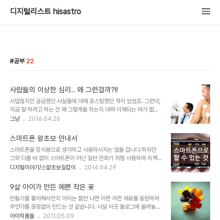
디지털리스트 hisastro
공부
22
사람들의 이상한 심리.. 왜 그런걸까?!!
시덥잖지만 궁금했던 사실들에 대해 포스팅했던 적이 있었죠. 그런데,
지금 말 하려고 하는 건 왜 그렇게들 하는지 대략 이해되는 바가 없지
않으나, 당췌 왜 그래야만 하는지는 여전히 묘연한 것에 대한 얘깁니
그냥
2016.04.26
다. 시덥잖지만 궁금했던 사실들 그 한 가지는 사람들의 건강에 대한
생각.. 아니 심리라고 해야 할까요? 그런 거 있죠.사람들은 진짜 건강
스마트폰 왕초보 안내서
을 원하는 건지 아니면 결과 수치만 잘 나오면 된다고 생각하는 건지
스마트폰을 장식용으로 생각하고 사용하시지는 않을 겁니다.하지만
알 수 없어 보인다는 것 말입니다. 이미지 출처:
그와 다를 바 없이 스마트폰이 아닌 일반 전화기 처럼 사용하며 자책하
www.pukkahealth.com 예를 들면, 평소 매일 술을 많이 마신다던
는 분들이 있습니다. 말 그대로 스마트폰 왕초보! 오해는 하지 말아주
디지털이야기/스맡초보길잡이
2014.04.29
가.. 당분이 높게 함유된 음식이나 간식을 좋아해서 과할 정도로 먹다
세요. 나무라거나 조롱하려는 것이 아닙니다.이 글은 이런 분들을 위해
가도 건강검진을 받는다고 하면 그제서야 절제하는 사람들의 습성(?)
조언을 드리고자 남기는 포스트니까요. 이 글을 접하게 된 분들은 대부
과 같은 모습들을 보면 영락 없습니다. 이..
9살 아이가 만든 예쁜 작은 꽃
분 어려움없이 스마트폰을 일상적으로 사용하는 분들일겁니다. 그러
만들기를 좋아해서인지 아이는 틈만 나면 이런 저런 재료를 동원하여
나 주변에 스마트폰을 사용하면서도 어떻게 하면 잘 다룰 수 있을까를
무언가를 끊임없이 만드는 것 같습니다. 사실 이곳 블로그에 올려놓은
고민하는 분들 적잖이 보실 수 있을 겁니다. 그래서 때때로 그런 분들
건 그 일부에 지나지 않습니다. 아이는 자주 아빠의 블로그에 소개해주
아이작품들
2011.05.09
께 어떻게 하면 스마트폰을 잘 사용할 수 있도록 알려드릴까 고민한 분