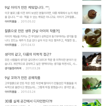
었으면 하는 바램을 갖고 있는 듯 한데 그러질 못해 좀 미안한 마음입
들도 계실텐데... 인터넷에서 스마트폰 왕초보를 위한 글들을 찾아보면
니다. 그래서 아이에게 조만간 혼자 가지고 놀 수 있는 블로그 공간을
외려 답답해지고 맙니다. 생각만큼 좋은 ..
9살 아이가 만든 케잌입니다. ^^;
마련해 주어야 하는 건 아닌지 고민하는 중입니다. ^^ 이번 보여드릴
이곳 블로그를 이전 부터 보셨던 분들이라면, 대충 제목에서 눈치 채셨
아이의 작품?은 플레이콘을 재료로 만든 예쁜 작은 꽃입니다. 아이의
을 겁니다. ^^ 네~ 먹을 수 있는 케잌은 아니구요. 아이가 고무찰흙으
손이 작기 때문에 가능했을 만큼 작은 크기입니다. 그 크기를 확인하시
로 만든 미니어쳐 케잌입니다. ㅎ 아주 세밀하게 만들었다고는 할 수
아이작품들
2011.05.02
기 쉽도록 100원짜리 동전과 비교하여 사진을 한장 찍어 두었습니다.
없지만, 초코케잌과 녹차케잌의 특징을 살려 나름 표현하고자 했다는
^^ 색상은 원색에 가깝지만 왠지 부담스럽기 보단 아담하면서 화려한
것이 느껴집니다. -근데, 아이는 아빠가 자꾸 자신이 만든 것과 다르게
느낌을 줍니다. 아이가 만든 ..
찰흙으로 만든 생쥐 [9살 아이의 작품?!]
본다고 생각했는지 친절?하게 이름까지 붙여서 가져왔습니다. ㅋ- 특
아이의 재능을 키우는 건 무엇보다 성취감과 동기부여라는 생각을 합
히 초코케잌 위의 곰 캐릭터 초콜렛, 그리고 녹차케잌 위의 녹차잎과
니다. 만드는 재주가 조금 있다 싶어 이것 저것 챙겨주고, 적절한 칭찬
체리같아 보이는 데코가 인상적입니다. ▲ 9살 아이가 만든 케잌 (모
과 더불어 만들어 온 결과물들을 블로그에 소개하는 것만으로도 아이
아이작품들
2011.04.13
니터 설정 따라 색상이 좀 진하게 또는 상이하게 보일 수가 있습니다.)
가 흥미를 더 갖게 되는 것은 물론, 만드는 솜씨도 조금씩 좋아지는 것
아이의 표현 하나 하나에는 어떤 의도나 의미가 있다고 하죠? ^^; 그러
을 느낍니다. 이전에도 몇 차례 아이의 작품?들을 소개해드린 적이 있
고 보니 아이가 만든 ..
생각의 같고, 다름의 미학적 접근?
는데... 아이가 뭔가 만드는 것에 흥미를 느끼고 잘 만든다는 사실 보다
모든 사람들의 생각은 같으면서 다르다!! 학문 중 미학이란 분야가 있
그 과정들을 지켜 보면서 제가 좋게 보는 것은 재활용품을 활용하여 만
습니다. 개인적으로 공부하고 싶은 영역이라는 생각을 하면서도, 사실
들었던 물고기와 플레이콘으로 만든 안드로이드 산타 그리고 장미 꽃
어떻게 접근해야 할지 알 수 없어 생각만으로 지금껏 겉도는 느낌입니
생각을정리하며
2011.03.28
으로 치장한 예쁜 찻잔과 토끼와 거북이, Cut the Rope라고 하는 게
다. 한마디로 관심은 있으면서도 그 관심의 측면에서 과연 "내가 생각
임 케릭터 등등 아이의 시각과 관심이 다양하다는 사실과 만들기 재료
하는 미학의 관점과 나의 생각이 일치하는가?" 라는 차원은 다를 수 있
의 선택도 한정적이지 않다는 ..
9살 꼬마가 만든 공예작품
다고 생각합니다. 하지만 그러면서도 한편으론 일맥할 수 있지 않을까
고무찰흙으로 만든 작은 찻잔 두번째 딸아이가 만들었던 작품들을 지
라는 생각과 함께 좀처럼 복잡하니 그 관심의 대상으로서는 지워지지
속적으로 올린다고 했었는데... 그렇게 하질 못했습니다. 생각만 굴뚝
가 않습니다. ▲ 생각의 교차를 이미지로 형상화 한듯 보입니다. 이것
같지 이래 저래 무슨 핑계거리가 그리도 많은건지 이제야 또하나의 작
아이작품들
2011.03.24
이 미학일까요? 경구로 표현되는 미학적 접근에 따르는 하나의 예로서
품?을 올리게 됩니다. 이 게으름이란... -.-; ^^ 나라 안팍에서 너무도
제목을 산정하자면..."같고 다름의 미학" 이랄까요? 또한 알베르 까뮈
큰 일들이 벌어지고 있습니다. 세상 살이도 퍽퍽하단 분들도 많구요.
가 이방인과 패스트에서 역설하듯.....
3D를 실제 공간에서 디자인한다?!!
그래도 어린 아이들이 좋은 모습으로 자라나는 건 기분 좋은 일이라서