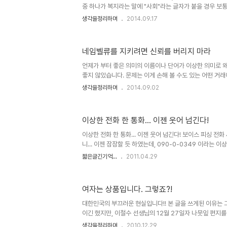
중 하나가 복지라는 말에 "사회"라는 글자가 붙을 경우 보통 
낌을 준다는 건데, 그것도 주는 자와 받는 자로 구분하여 
생각을정리하며
2014.09.17
볍게 이해한다는 사실이 그렇습니다. 그 주는 자와 받는 자
뜻과 달리 그저- 워커(Worker)와 클라이언트(Client)라
만 해도 사회복지라는 말은 일반인들에게 농촌의 복지회관 
네임벨류를 지키려면 신뢰를 버리지 마라
과했습니다. 95년 논문 준비를 위해 설문조사 했었을 때 
금을 복지제도로 이해하는 이들도 많지 않았습니다. 그 때와
언제가 부터 좋은 의미의 이름이나 단어가 이상한 의미로 
좋지 않았습니다. 문제는 이게 손해 볼 수도 있는 어떤 거래에
람 잡을 일들까지 아무렇지 않은듯 횡행하고 있다는 겁니다.
생각을정리하며
2014.09.02
바로 네임벨류!! 그리고 앵무새들의 입을 통한 바이럴!! 핵
을 앞세우는데도 그넘의 네임벨류면 모든게 끝나버렸던 겁
것도 자기PR시대라는 합리화를 통해 그럴싸하게 포장된 자
이상한 전화 한 통화... 이젠 웃어 넘긴다!
으로 우격 우격 밀어 부친 것에 불과합니다. 한 때 민영화라
었습니다.뭔 말만하면 민영화 민영화... 그렇게 인식된데에
이상한 전화 한 통화... 이젠 웃어 넘긴다! 보이스 피싱 전
나라..
니... 이젠 잠잠할 듯 하였는데, 090-0-0349 이라는 
휴대전화 벨이 울립니다. 전화를 받자 마자 내가 "여보세요
짧은글긴기억...
2011.04.29
자의 음성이 들립니다. 00카드가 연체되었으니 빠른 시간 
상담직원을 원하시면 9번을 눌러주세요 하지만 씨~익 웃고
데 녹음된 내용을 -통화녹음 어플의 버그로 앞 부분은 잘려 
여자는 상품입니다. 그렇죠?!
이 되었지만,- 다시 들으니 발음도 영~ 시원찮고... 어설
습니다.상담직원이라는 부분에서는 삼성지원이라고 들리기도 
대한민국의 부끄러운 현실입니다!! 본 글을 쓰게된 이유는 
이긴 했지만, 이철수 선생님의 12월 27일자 나뭇잎 편지를
파에 동참하고자 함입니다. 잘못된 분위기와 생각들을 깨쳐
생각을정리하며
2010.12.29