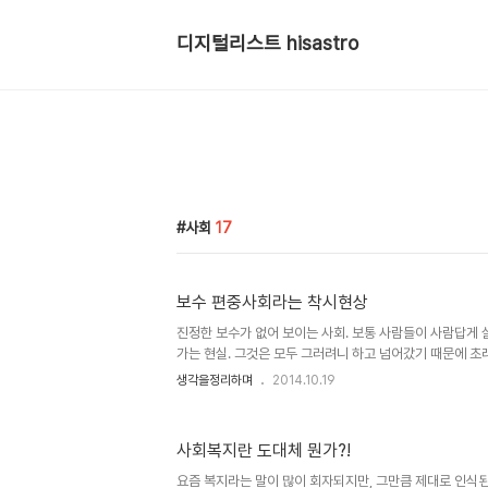
디지털리스트 hisastro
사회
17
보수 편중사회라는 착시현상
진정한 보수가 없어 보이는 사회. 보통 사람들이 사람답게
가는 현실. 그것은 모두 그러려니 하고 넘어갔기 때문에 초
진정한 보수는 없는 걸까요? 표면적으로 비춰지는 모습들은
생각을정리하며
2014.10.19
정상인양 판을 치고 있으니... 그래서 비정상의 정상화라는
든다는 뜻으로 받아들이게 됩니다. 이러한 표면화가 지닌 
투표를 해도 원하는 결과를 얻지 못했다는 자조섞인 체념과
사회복지란 도대체 뭔가?!
히 살펴보기로 했습니다. 정말로 두드러져 보이는 것처럼 우리
처: www.mediatoday.co.kr 먼저, 투표 결과에 대한
요즘 복지라는 말이 많이 회자되지만, 그만큼 제대로 인식된