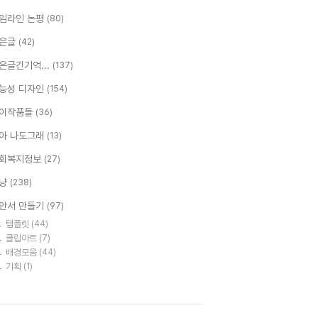
임라인 논평
(80)
은글
(42)
은글긴기억...
(137)
능성 디자인
(154)
이작품들
(36)
아 나도그래
(13)
회복지정보
(27)
냥
(238)
안서 만들기
(97)
템플릿
(44)
클립아트
(7)
배경모음
(44)
기획
(1)