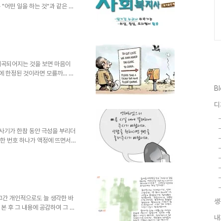
"어떤 일을 하는 것"과 같은 느
그저 누군가 도와주는 사람으로 가
를 전문용어라 칭하며 -근원적
고도 하죠? 아마?? 불과 20년 전
정도를 떠올리게 하는 용어에 불
일반인들 중 의료보험이나 국민연
 비교하면 좀 나아졌다..
왜곡되어지는 것을 보면 마음이
 한정된 것이라면 모를까... 사
 이게 쉽게 통할 수 있었던 건
B
심도 없고 모호한 추상적 명제만
니다. 알고보면 그 네임벨류라는
디
기 자랑이었을 뿐이고, 지닌 힘
는 말이 좋게 들리던 시절이 있
는 그만한 원인이 있기도 했지만
화 사기가 한참 동안 극성을 부리더
이상한 번호 하나가 액정에 뜨면서
"를 하기도 전에 다음과 같은 여
내에 결제하여 주시기 바랍니다.
 그냥 전화를 끊었습니다. 그런
"~으니 빠른 시간 내"부터 녹음
퍼도 너무 어설프다는 생각이 들었
합니다. 더구나 저..
그간 개인적으로도 늘 생각한 바
생
 본 후 그 내용에 공감하여 그 전
야 한다는 생각과 그 생각을 보
내