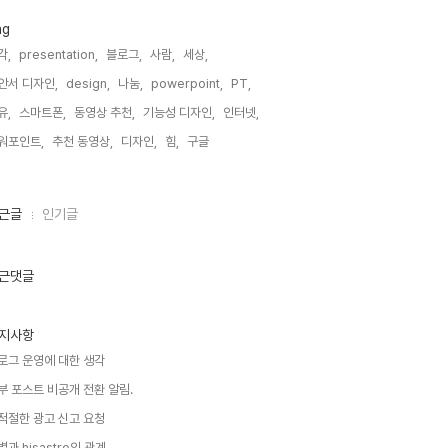
ag
각,
presentation,
블로그,
사람,
세상,
안서 디자인,
design,
나눔,
powerpoint,
PT,
유,
스마트폰,
동영상 추천,
기능성 디자인,
인터넷,
워포인트,
추천 동영상,
디자인,
힘,
구글,
근글
인기글
근댓글
지사항
로그 운영에 대한 생각
부 포스트 비공개 전환 알림.
적절한 광고 신고 요청
별과 hisastro의 관계