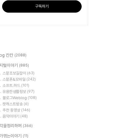
구독하기
log 칸칸
(2088)
지털이야기
(885)
스맡초보길잡이
(63)
스맡폰&모바일
(242)
소프트.하드
(101)
유용한생활정보
(97)
블로그Weblog
(108)
팟캐스트방송
(6)
추천 동영상
(146)
음악이야기
(48)
각을정리하며
(366)
가엮는이야기
(11)