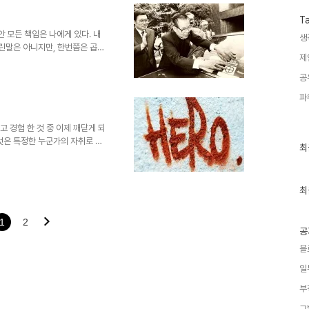
을 힘들고 어렵게 하고 있습니
 즉흥적으로 떠오르는 것들을 그
T
좋은 세상을 위한 마음가..
 모든 책임은 나에게 있다. 내
생
 틀린말은 아니지만, 한번쯤은 곱씹
제
 내 탓이오 캠페인 활동 모습,
공 또한 나만의 노력에서 기인한
공
회 전반에... 그리고 그 무의식
파
저한 계급사회였던 고려 및 조선
자들의 이루기 쉬운 성취들은 그
소수의 민초들을 옭아매는 방..
고 경험 한 것 중 이제 깨닫게 되
것은 특정한 누군가의 자취로 인
최
최
 마치 그것은 정말 보이지 않는
근
송과 언론 -역사적 과거는 구전
글
과
 어렵지 않게 전파하였고 지금도
인
최
 못한 천명 또는 그 이상을 먹여
기
 그 보는 관점에 따라서는 그렇
글
어떻게 그대로의 진실이 되어..
1
2
공
블
일
부
그