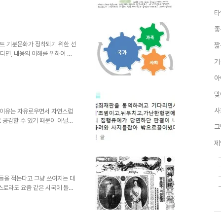
 취지로 저의 생각을 덧붙여 포
타
 편지는 다음과 같은 내용을 담고
 흔들어 놓았습니다. 이미 우리
좋
되도록 만든 건 여러가지 원인이
도하는 왜곡된 힘들의 저급함 때
스트 기분문화가 정착되기 위한 선
짧
다면, 내용의 이해를 위하여 이
기
며 우려스러운 건 어느 특정 모
분위기와 이를 호기삼아 경쟁?
아
라고 달려드는 것을 경계해야 한
교묘히 숨기며- 사회복지를 앞세워
맞
것이야 말로 안될 일이라고 생각
사 ☞ 사회복지공동모금회 비리 꼼
사
 이유는 자유로우면서 자연스럽
 공감할 수 있기 때문이 아닐까
그
은 온라인이 아니었다면 불가능했을 많
위터가 대표적인 쇼셜네트워크로
제
의견이 맞닿아 있는 경우 누구라
 활용하고 있지는 못하지만 이전
달아 가고 있습니다. 140글자
- 제한된 표현으로도 다양한 생
각들을 적는다고 그냥 쓰여지는 대
스스로라도 요즘 같은 시국에 돌이
을 떠야 한다는 간절함으로... 사
, 어디에선가 보고, 듣고, 배우
문제는 그 잘못된 헤게모니라고 생