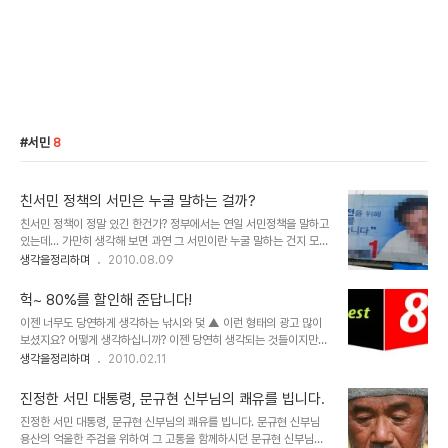
서민
8
친서민 정책의 서민은 누굴 말하는 걸까?
친서민 정책이 정말 있긴 한건가? 정부에서는 연일 서민정책을 말하고
있는데... 가만히 생각해 보면 과연 그 서민이란 누굴 말하는 건지 모르
겠습니다. 게다가 친서민정책을 구현한다며 개각을 단행했다고 하는
생각을정리하며
2010.08.09
데... 면면히 살펴보아도 그 중 서민을 위해 일할 인물은 없어 보인다는
사실은 아이러니하기만 합니다. 또한 친서민정책이라고 말하는 것 역
헉~ 80%를 할인해 준답니다!
시 그 서민을 위한 정책의 구체적인 내역이 무엇인지 도통 알수가 없다
이젠 너무도 당연하게 생각하는 낚시와 덫 ▲ 이런 형태의 광고 많이
는 점입니다. -말하라면 꿰어 맞춘 제목들을 줄줄이 읊어대긴 하겠지
보셨지요? 어떻게 생각하십니까? 이젠 당연히 생각되는 것들이지만
만 그 중에 제대로 된 정책이 있을까 말이죠- 말만 가져다 붙이면 서민
조금 생각하다 보면, 이건 아닌데 하는 것들이 적지 않습니다. 너도 하
생각을정리하며
2010.02.11
정책이고 힘있는 누가 나서서 "돈 많은 너가 좀 풀어"라고 호통 치는
고, 나도 하고, 우리 모두가 그렇게 당연한 것이라 생각하며 행하는 일
것이 서민정책인줄 아는 건지... 워낙 운영 시스템이 복잡하고 하도 자
들이 다시 잘 생각해 보면 결국 세상을 더럽히는 일이라는 것을 알게
기들 입맛대로 많이 바뀌다 보..
진정한 서민 대통령, 문규현 신부님의 쾌유를 빕니다.
됩니다. 그렇게 우리 모두가 당연하다고 생각하여 하고 있으니... 그건
진정한 서민 대통령, 문규현 신부님의 쾌유를 빕니다. 문규현 신부님
문제가 아니라고 생각하게 됨으로써, 올바름에 대한 판단의 무뎌짐은
용산의 억울한 주검을 위하여 그 고통을 함께하시던 문규현 신부님께
우리가 우리를 속이는 꼴이 되기도 하니 이 얼마나 웃긴 일인지... 그래