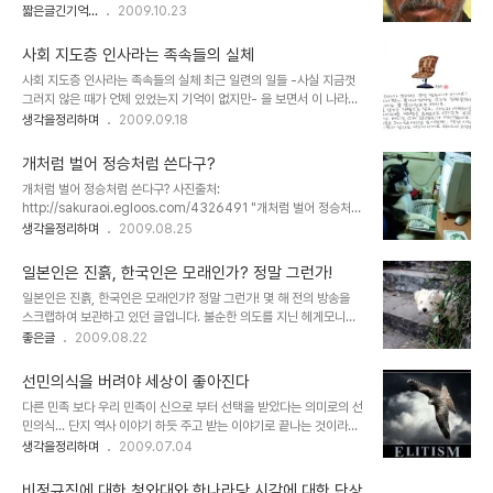
서 단식투쟁을 하시던 중 의식을 잃고 쓰려지셨습니다. 신앙을 가지고
짧은글긴기억...
2009.10.23
서 일까요? 사람과 사람의 관계 속에서 신뢰의 시작은 눈빛만으로도
있지만, 열린 믿음을 실천하시고 그 믿음의 기도가 어떻게 이루어져야
가능했다는 말은 이젠 믿을 수 없는 전설이 되어 버렸습니다. 얼마 전,
하는지를 몸소 보여주신 문규현 신부님은 현 시대에 없어서는 안될 진
약자들의 아픔을 등지고 자..
사회 지도층 인사라는 족속들의 실체
정한 서민 대통령이십니다. 이러한 분이 있기에 온통 사익을 위해 어지
사회 지도층 인사라는 족속들의 실체 최근 일련의 일들 -사실 지금껏
럽고 지저분해지고 있는 세상이 그나마도 지탱되어지는 보이지 않는
그러지 않은 때가 언제 있었는지 기억이 없지만- 을 보면서 이 나라의
힘이라고 저는 믿습니다. ▲ 사람·생명·평화의 길을 찾아가는 '오체투
사회 지도층이라는 위치에 있는 지체 높은 인물들의 면면을 보면... 이
생각을정리하며
2009.09.18
지 순례단' 문규현 신부, 수경 스님, 전종훈 신부와 일행들이 지난 5월
건 아닌데라는 허무감만 점점 더하게 되곤 합니다. 하여 이러한 이른바
20일 오후 서울역 부근에서 오체투지를 하는 모습 알량한 식자나 허
사회 지도층이라고 하는 인사들에 대해 글을 써야겠다고 생각하고 있
울 좋은 자기 PR에 앞선 사이비들로 ..
개처럼 벌어 정승처럼 쓴다구?
던 차 제가 매일 구독하고 있는 이철수 선생님의 편지를 받아 보고 이
개처럼 벌어 정승처럼 쓴다구? 사진출처:
글이 내가 생각하는 것과 너무 같아 더 많은 분들이 보실 수 있도록 옮
http://sakuraoi.egloos.com/4326491 "개처럼 벌어 정승처럼
겨 적습니다. 막사느라... 2009년 9월 17일자 이철수 선생님의 나뭇
쓴다." 정말 그럴 듯 해 보이는 말입니다. 그렇기 때문에 우리는 이 말
생각을정리하며
2009.08.25
잎 편지 고위 인사가 되려면 무얼 갖추어야 하나요? 신언서판이 좋아
을 흔히 들어도 곧 수긍했고 또 그렇게 하고 있는지 모릅니다. 개처럼
야 한다는 소리는 얼핏 들었는데 근자에는 좀 달라진 듯도 해서요. 법
벌어서 정승처럼 쓴다는 말... 이 말은 지금 벌이를 하고 있거나 아니면
을 알기를 개똥으로 알고,..
일본인은 진흙, 한국인은 모래인가? 정말 그런가!
벌이를 하겠다는 과정 중에 있음을 의미하는 것일 테고, 더불어서 적어
일본인은 진흙, 한국인은 모래인가? 정말 그런가! 몇 해 전의 방송을
도 벌이에 관해서는 그 무엇이든 수단과 방법을 가리지 않고 할 수 있
스크랩하여 보관하고 있던 글입니다. 불순한 의도를 지닌 헤게모니에
다는 것을 내포하고 있으며, -물론 이 말을 인정하는 이들의 생각과 그
대하여 명쾌하게 분석하고 비판한 속 시원한 글이라서 조금이라도 많
좋은글
2009.08.22
기준이 되는 관점에 따라서 법적, 도덕적을 운운하며... 개처럼 번다는
은 분들과 좋은 내용을 공유하고자 게재합니다. 진정한 긍정을 배가시
것이 어렵고 힘든 범주일 뿐이라고... 그 벌이의 방법에 대한 합리화를
켜 좋은 날들이 보다 빨리 도래할 수 있도록!!! "깃발만 들면 확 뭉치는
주장할지도 모르지만,..
선민의식을 버려야 세상이 좋아진다
집단의 모습이 미덕인가" '일본인은 진흙, 한국인은 모래'라는 식의 표
다른 민족 보다 우리 민족이 신으로 부터 선택을 받았다는 의미로의 선
현은 유포자들의 정치적 의도를 파악해야 우리가 스스로를 비하하는
민의식... 단지 역사 이야기 하듯 주고 받는 이야기로 끝나는 것이라면,
말로 자주 사용하는 표현 가운데, “일본인이 진흙이라면, 한국인은 모
아무런 문제가 없을 겁니다. 그러나 지금 그 선민의식은 민족과 나라가
생각을정리하며
2009.07.04
래다”라는 말이 있다. 일본인은 단합을 잘하고 서로 조화를 잘 이루지
아닌 사람 개개인으로 와닿고 있음에... 깔끔히 정리되지 못했지만 그
만, 한국인은 한 사람 한 사람은 잘 났을지 몰라도, 서로 조화를 이뤄
생각을 풀어 놓고자 합니다. 나는 돈과 권력이 있고, 능력이 있으므로,
협력하지 못한다는 자기 비하의..
비정규직에 대한 청와대와 한나라당 시각에 대한 단상