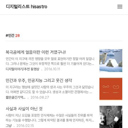
디지털리스트 hisastro
인간
28
북극곰에게 얼음이란 이런 거였구나!
인간이 이 지구에 끼친 영향을 모두 말로 표현하기란 정말 어려 일입니
다. 그러나 문제는 그것이 부정적인 쪽으로 훨씬 더 기울어져 있다는
사실입니다. 쉽게 확인할 수 없는 것이야 그렇다 치더라도 사람의 심정
디지털이야기/추천 동영상
2016.10.11
으로 판단할 때 당연한 것도 으레 어떤 이익적인 것이 있다면 물불을
가리지 않는다는 사실은 같은 사람으로서 부끄럽기 그지없습니다. 아
인간과 우주, 인공지능 그리고 웃긴 생각
마도 사람만이 생각하고 인식하며 산다는 것의 왜곡된 이해와 착각이
이 지구라는 행성에 살았던 사람의 생과 사는 우주의 그것과 닮았습니
그런 자만스러운 모습을 하도록 만든 것이 아닐까 추론해 봅니다만, 실
다. 어쩌면 같다고도 할 수 있습니다. 생성과 소멸이란 관점에서는 말
제 그런 생각이라면 결국 인간 이외엔 그 누구도 그것을 인정하지 않는
이죠.인류 역사를 통틀어 이 지구를 거쳐간 사람의 수가 얼마일까요?!
짧은글긴기억...
2016.08.27
(할 수 없는) 것과 같다는걸 인정하는 것과 마찬가집니다. 며칠 전 유
이 보다 더 큰 범주로써 생명체로 말하자면… 헤아릴 수 없을 만큼 어
튜브를 통해 접한 아래의 북극곰 동영상을 보며 했던 생각입니다. 북극
려운 질문이 될 겁니다. 지구상에 존재하는 생명체 조차 모두 인간은
에 살던 곰을 왜 낯선 곳까지 데려와..
사실과 사실이 아닌 것
알지 못하니까요. 그런데, 인공지능이라면 알 수있을까요?!!사만다처
사람이 지닌 오감을 포함한 인식체계는 수많은 사실들의 진위를 파악
럼… 이미지 출처: www.punchkick.com 뭐~ 우스겟 소리로 저는
하는 기능을 수행합니다. 그렇게 파악된 결과를 통해 인지하든, 하지
이렇게 말할 수 있긴 합니다. 겁나 많아~!!
않든 사람들은 사실과 사실이 아닌 것으로 받아들이게 됩니다. 여기에
그냥
2016.02.15