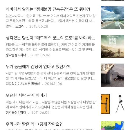
문제가 있습니다. 아니 문제라기 보다 괴리감 또는 인식의 오차가 발생
한다는 표현이 좀 더 낫겠군요. 이미지 출처:
네비에서 알리는 "정체불명 단속구간"은 또 뭐냐?!
thelakeandeswave.com 아인슈타인의 마지막 예언이 적중했다
늙었나봐요... 그런거죠~ 뭐. ㅠ.ㅠ 어디서 와서 어디로 가는지 조차 알
면서 과학계에서는 엄청난 발견을 했다고 하는 중력파에 대한 떠들썩
지 못하면서 뭔 그리들 용쓰고 사는지...그렇게 용쓰는 이유야 다 사는
한 이슈를 전해 들으면서 생각하게 된 건데요. 우리가 알고 있는 사실
사람들에게나 중요할 뿐인데... 결국 알지 못해 그러는 것이겠지만...
맞아 나도그래
2015.06.28
과 사실이 아닌 것의 진위는 결론적으로 "우리가 인지 하느냐"와 "그
최근들어 이런 유사한 생각들이 자꾸듭니다. 나이와 상관없이 젊다는
렇게 믿는가에 달려있는 것이 아닌가"란 생각을 했습니다. 아래 이미
생각만 앞섰는데 말이죠. 시간의 흐름과 그 속에서 늙어 가는 인간은
지 좌우 중에 어느 것이 더 길어 보이는가에 대한 물음, ..
생각있는 당신이 "매드맥스 분노의 도로"를 봐야 하는
어찌할 수 없는 자연 속 존재임을 생각하게 됩니다. 이미지 출처:
이유
영화를 보는 이유를 들자면 끝이 없겠지만, 가장 큰 이유 한 가지를 들
www.seattleorganicrestaurants.com 콕 찝어 "이게 늙은 거
라고 하면 저는 주저 없이 생각할 수 있도록 만드는 것이 그 첫 번째입
야~"라고 쉽게 말하진 못해도 보여지는 것과 행동거지에선 이미 부인
니다. 영화를 보기 전부터 미리 마음의 준비를 한다거나 하는 건 아니
생각을정리하며
2015.06.06
할 수 없는 징표들이 한 둘이 아닙니다. 아니라고 해봐야 그건 혼자만
고... 영화를 본 후 여운이 남을 때마다 포스팅(기록)을 해야겠다는 간
의 생각일 뿐.정도의 차이는 있어도 예외는 없다는... 이미지 출처:
절함 같은 느낌이 드는 것과 기대에 부응했을 때를 기억하기 때문입니
www...
누가 동물에게 감정이 없다고 했던가?!
다. 어느 것이든 너무 기대를 하면 그에 미치지 못하는 경우가 다반사
사람이란 과연 무엇인가를 묻기 전에 동물과 다른 것이 도대체 뭔지를
지만... 그렇지 않은 경우도 있습니다. 오랜만에 돌아온 씨리즈 영화
생각하게 하는 동영상입니다. 더 이상의 말이 필요없을 것 같습니다.
"매드맥스 4 분도의 도로"가 그랬습니다. 이미지 출처:
직접 보시면서 천천히 한번 생각해 보시길... 페이스북의 동영상
디지털이야기/추천 동영상
2014.11.06
posterposse.com 그래서...영화가 개봉되고 조금 늦은 감이 있지
embed처리에 문제가 있는지 동영상이 안보일 수 있습니다.지금은
만 아직 보질 않으신 분들이 계시다면 지금이라도 보시길 추천하는 의
보이는 것으로 확인했습니다만, 혹 보이지 않는 다면 아래 링크를 클릭
미로 왜 이 영화를 봐야만 하는..
오묘한 사람 관계 이야기
해서 보시기 바랍니다.
너는 내가 나는 너가 되는... 사람은 수많은 다른 사람들과의 다양한 관
https://www.facebook.com/video.php?
계 속에서 살아가게 되어 있습니다. 인간은 사회적 동물이라는 말처럼
v=873170176046469 Urban Kings님의 글
어쩌면 인간은 실제 혼자서는 살아갈 수 없는 존재인지도 모릅니다. 어
생각을정리하며
2011.06.09
떤 특수한 상황이라서 홀로 살아야만 하는 조건이 아닌 경우라면.. -물
론 그러한 상황이라도 어디까지가 혼자냐라고 하는 문제에 대해서는
우리나라 땅은 왜 그렇게 작아요?
간단히 설정할 수는 없을 겁니다. 그냥 단지 사람들과의 관계가 단절된