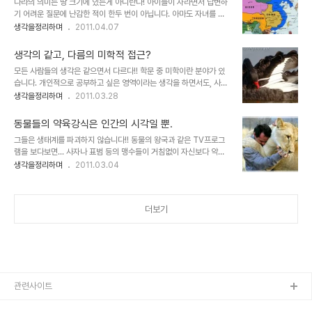
나라의 의미는 땅 크기에 있는게 아니란다! 아이들이 자라면서 답변하
것만을 전제로 한 것을 의미하는 경우에는 가능할 수도 있겠다고 생각
기 어려운 질문에 난감한 적이 한두 번이 아닙니다. 아마도 자녀를 키
이 들면서도 직접 경험해 보질 못한 것이기에...- ▲ H를 형상화 한 이
우는 부모들이 모두 겪는 일이겠지만... 딸아이가 6~7살이었던 어느
생각을정리하며
2011.04.07
미지는 Human Relations Associates의 로고이며, 사람人자는
날, 저녁을 먹는데, 문득 이렇게 말합니다. "아빠, 우리나라 땅은 왜 그
직접 그려보았습니다. 서양이나 동양이나 사람에 대한 생각이 이렇게
렇게 작아요?" "지구 본을 보면 우리나라 땅은 정말로 작은 거 같아
연결되고 통한다는..
생각의 같고, 다름의 미학적 접근?
요." 그때 당시로 이제 막 7살이 된-뭐 12월 하고도 24일생이라서 생
모든 사람들의 생각은 같으면서 다르다!! 학문 중 미학이란 분야가 있
후 개월 수로 따진다면, 아직 만 6살도 아니었지만...- 딸아이의 질문
습니다. 개인적으로 공부하고 싶은 영역이라는 생각을 하면서도, 사실
에 순간 나는 당황하고 말았습니다. 이걸 도대체 어떻게 설명해야 하
어떻게 접근해야 할지 알 수 없어 생각만으로 지금껏 겉도는 느낌입니
생각을정리하며
2011.03.28
나? 그래서 궁여지책으로 우선... "나라의 크기는 땅의 크기로만 말할
다. 한마디로 관심은 있으면서도 그 관심의 측면에서 과연 "내가 생각
수 있는 건 아니란다..." 라고 했지만, 이렇게 말하고 난 뒤, 정작 우리
하는 미학의 관점과 나의 생각이 일치하는가?" 라는 차원은 다를 수 있
나라에 대..
동물들의 약육강식은 인간의 시각일 뿐.
다고 생각합니다. 하지만 그러면서도 한편으론 일맥할 수 있지 않을까
그들은 생태계를 파괴하지 않습니다!! 동물의 왕국과 같은 TV프로그
라는 생각과 함께 좀처럼 복잡하니 그 관심의 대상으로서는 지워지지
램을 보다보면... 사자나 표범 등의 맹수들이 거침없이 자신보다 약한
가 않습니다. ▲ 생각의 교차를 이미지로 형상화 한듯 보입니다. 이것
동물들을 사납고 포악하게 잡아먹는 모습을 볼 수 있습니다. 매번 보게
생각을정리하며
2011.03.04
이 미학일까요? 경구로 표현되는 미학적 접근에 따르는 하나의 예로서
되는 것이라서 항상 그 맹수들은 끝없이 그런 것처럼 보였고 당연하게
제목을 산정하자면..."같고 다름의 미학" 이랄까요? 또한 알베르 까뮈
생각했습니다. 그러나 언젠가 그 맹수라는 이름과 그 모습은 사람들의
가 이방인과 패스트에서 역설하듯.....
시각적 기준에서 만들어진 것이며, 그들은 결코 맹수만은 아니라는 사
더보기
실을 알게되었습니다. 그들이 맹수로만 불린 이유는 이기적인 인간의
눈 때문입니다. 뭐 눈에는 뭐만 보인다고 해야 할까요? 그렇습니다. 맹
목적이고 수단과 뒤바뀐 사냥을 그들은 하지 않습니다. 그들의 행위는
생존의 수단과 오묘하게 맞추어진 생태계 내에서 그것도 먹이 사슬이
유지되는 그 보이지 않는 법칙에 따..
관련사이트