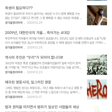
제작 비용을 홍보의 전면에 내세우고 실감나는 CG영상을 제작했다
심이며, 가운데이고, 구심점일까요... 그래서 너무도 ..
며, 나라가 온통 시끄러웠던 심형래 감독의 영화 "디워"의 기억은 좋은
희생이 필요하다??
예가 되리라 생각합니다. 물론 이상한 논리들로 찬반이 엇갈리며 지저
희생이 필요하다!! 우리가 살아가는 세상은 누구나 함께 행복할 수는
분하게 얼룩졌던 그때의 기억이 좋지는 않지만... 이야기 또는 내용과
없는 건가요? 그렇다고 한다면 그 중 행복할 수 없는 대상은 희생을 당
전달하고자 하는 메시지 등은 영화의 기본 골격이라고 할 수 있습니다.
해야만 하는 것일까요? 그래요... 만일 그 행복할 수 있는 최적의 수가
생각을정리하며
2009.12.29
때문에 아무리 영화가 멋진 기술과 영상으로 채워져 있다고 하더라도
존재한다면 그 수만큼 되었을 때 우리 모두는 행복할 수 있는 겁니까?
채워져야 할 기본 뼈대가 없다면... 이는 영화로써의 가치를 상실하게
▲ 세상을 구하고자 십자가를 맨 예수... 그러나... 누군가 그 희생을 말
되어 관객으로부터 혹평을 받게 되고..
2009년, 대한민국의 겨울... 죽어가는 4대강
하면서 진정으로 그 스스로의 실천적 희생을 통해 다수의 행복을 바라
후안무치의 치부들이 회자될 미래가 궁금합니다. 30년도 넘은 조세희 선생님의 소설 『난장
겠다고 한다면 진정으로 나는 그를 숭배할 겁니다. 그런데... 그 희생에
이가 쏘아올린 작은 공』이 우화적으로 표현될 수 밖에 없었던 이유를 언젠가 읽은 기억이 있
있어 스스로는 제외하고 타인만의 희생을 종용하고 강요하는 것이라
습니다. 그건... 세상이 흉흉해지고 왜곡된 힘이 창궐하게 되면 힘 없는 미물과 같은 민초들은
생각을정리하며
2009.12.25
고 한다면, 그것을 희생이라고 할 수 있을지 의문입니다. 강요되는 희
땅 속에 파묻히듯 그렇게 보이지 않는 곳에서 그 힘이 알아 듣지 못할 말로 세상의 잘못을 꾸
생... 지금 진정으로 필요한 희생이란... 지체 높고 권위 있으신 분들과
짖는다는 의미였습니다. ▲ 난장이가 쏘아올린 작은 공 워낙 헤게모니로 온통 둘러싸인 현세
이 땅의 9..
역사의 주인은 "우리"가 되어야 합니다!!!
인지라 무엇이 맞고 틀린지 구분할 길이 막연한 것도 사실이지만, 중요한 건 마음이 가는 곳
36년의 저항은 특정 인물들만의 전유물이었을까? 일제 식민지 항거
은 따로 있는 게 아닌가 싶습니다. 정말 아니다 싶은데에는 분명 이유가 있고, 그 근거있는 목
를 기억할 때, "우리"라고 하는 민초들의 저항이었다는 것을 상기하기
소리들의 모습들은 한결같이 근본적인 사람과 자연, 그 세상을 향하고 있다는 사실..
란 쉽지가 않습니다. ▲ 1919년 3월 1일을 기하여 일어난 거족적인
생각을정리하며
2009.12.23
독립만세운동. 서울 덕수궁 앞에서의 시위. 출처 : Copyright © 한
국민족문화대백과 / 네이트(일부 편집 수정) 문득 그 이유가 무엇이었
왜곡된 영웅시대, 일그러진 영웅
을까를 생각해 보았는데, 그것은 그 저항에 대한 역사적 기술에 있어
그래도 영웅은 있다는 희망으로... 지난 세월 속에서 내가 보고 경험 한
위정자들의 숨은 의도가 있었기 때문이 아닐까라는 답이 도출되었습
것 중 이제 깨닫게 되는 그 어떤 무거운 느낌으로 다가오는 실체가 있
니다. 우리는 프랑스 혁명을 기억하는데 있어 특정한 누구를 떠올리지
습니다. 그것은 특정한 누군가의 자취로 인하여 세상을 구한다는 등의
생각을정리하며
2009.12.17
않습니다. -물론 그들이 추앙하는 인물은 있을 지언정- 하지만 정작
신화같은 것이라 할 수 있는데, 마치 그것은 정말 보이지 않는 엄청난
우리들의 36년이란 그 기나긴 처절한 저항의 역사에 있어서는 특정한
힘이 작용하는 신화와도 같아서 세상을 포장하는 방송과 언론 -역사적
인물들만이 있을 뿐입니다. 왜일..
법과 원칙을 따지면서 범죄가 일상인 사람들의 세상
과거는 구전(口傳)과 책을 통하여- 을 동원하여 그 쉽지 않은 표현을