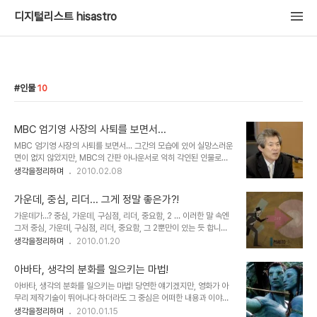
디지털리스트 hisastro
인물
10
MBC 엄기영 사장의 사퇴를 보면서...
MBC 엄기영 사장의 사퇴를 보면서... 그간의 모습에 있어 실망스러운
면이 없지 않았지만, MBC의 간판 아나운서로 익히 각인된 인물로써
그래도 인간적인 면모를 갖춘 사람이란 생각을 했었습니다. 문화방송
생각을정리하며
2010.02.08
엄기영 사장. ▲ 전격 사퇴를 선언한 엄기영 MBC문화방송 사장 그런
데, 그가 오늘 전격 사퇴를 선언했습니다. 인터넷 이곳 저곳에 올라오
가운데, 중심, 리더... 그게 정말 좋은가?!
는 기사 내용 및 동영상들을 통해 접하게 된, 엄기영 사장이 말하는 짧
가운데가...? 중심, 가운데, 구심점, 리더, 중요함, 2 ... 이러한 말 속엔
은 말 한마디는 참으로 많은 것을 보여줍니다. 방송과 언론을 나팔수로
그저 중심, 가운데, 구심점, 리더, 중요함, 그 2뿐만이 있는 듯 합니다.
만들고 싶어 아주 난리 굿을 하고 있구나 싶습니다. 김일성 김정일을
그것이 어떻게 존재하는지는 알 필요도 없고, 지금은 필요성을 느낄 능
생각을정리하며
2010.01.20
욕하는 자들이 그리 다르지 않은 모습으로 누군가를 그렇게 만들어 떡
력 조차도 퇴화되어 버렸습니다. 어느 분의 말씀처럼 우리는 그렇게 길
고물을 얻고자 하는 치기들의 욕정을 보고 있자니 구역질이 다 날 지경
들여 지고 있는지 모릅니다. 물론, 그것들 -중심,가운데, 구심점, 리더,
입니다. 이미 방송 하나를 장..
아바타, 생각의 분화를 일으키는 마법!
중요함, 2- 의 중요성을 부인코자 함은 아닙니다. 아니, 이미 그 이상
아바타, 생각의 분화를 일으키는 마법! 당연한 얘기겠지만, 영화가 아
부각되어 더이상 추켜세울 수 없으리 만큼 올라가 있으므로... 꼭 그렇
무리 제작기술이 뛰어나다 하더라도 그 중심은 어떠한 내용과 이야기
게 할 필요는 없을 듯 하나... 다만, 핵심은 가운데 또는 중심, 리더가
를 담고 있느냐가 무엇보다도 중요한 요소일 겁니다. 몇해 전 수백억의
생각을정리하며
2010.01.15
아니라역할이라는 것을 말하고 싶은 겁니다. 과연 그 중심은 스스로 중