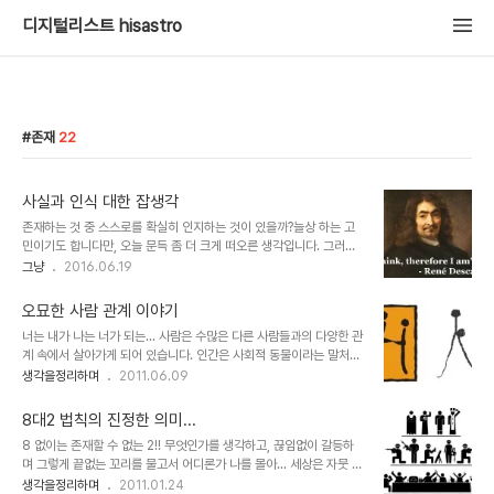
디지털리스트 hisastro
존재
22
사실과 인식 대한 잡생각
존재하는 것 중 스스로를 확실히 인지하는 것이 있을까?늘상 하는 고
민이기도 합니다만, 오늘 문득 좀 더 크게 떠오른 생각입니다. 그러면
서 그 생각의 궁금증은 우주로까지 확장되었습니다. 우주는 알고 있을
그냥
2016.06.19
까? 사실 사람들은 데카르트가 남긴 그 한마디 '생각한다 고로 나는 존
재한다'는 말로 인해 그럴듯한 최면에 걸리고 말았다고 생각합니다. 생
오묘한 사람 관계 이야기
각이 어디에서 어디로 가는지 깊은 생각은 하지도 않은 채 단지 생각한
너는 내가 나는 너가 되는... 사람은 수많은 다른 사람들과의 다양한 관
다는 그 사실 하나만으로 존재를 논하고 결론 짓는 오류를 범하고 있으
계 속에서 살아가게 되어 있습니다. 인간은 사회적 동물이라는 말처럼
니까요. 그것도 지금껏 주욱~ 이미지 출처: www.quote-
어쩌면 인간은 실제 혼자서는 살아갈 수 없는 존재인지도 모릅니다. 어
생각을정리하며
2011.06.09
coyote.com 이유는 주어진 조건에 있다고 봅니다.우주 만물이 모두
떤 특수한 상황이라서 홀로 살아야만 하는 조건이 아닌 경우라면.. -물
원자로 이루어졌다고 합니다만, 과연 그것이 당장 삶을 갈구하는 생명
론 그러한 상황이라도 어디까지가 혼자냐라고 하는 문제에 대해서는
들에게 어떤 답이 될 수 있는가는 참..
8대2 법칙의 진정한 의미...
간단히 설정할 수는 없을 겁니다. 그냥 단지 사람들과의 관계가 단절된
8 없이는 존재할 수 없는 2!! 무엇인가를 생각하고, 끊임없이 갈등하
것만을 전제로 한 것을 의미하는 경우에는 가능할 수도 있겠다고 생각
며 그렇게 끝없는 꼬리를 물고서 어디론가 나를 몰아... 세상은 자뭇 바
이 들면서도 직접 경험해 보질 못한 것이기에...- ▲ H를 형상화 한 이
쁘게 보이고, 무엇인가 대단히 중요한 것 같아 보이지만 어찌보면 지금
생각을정리하며
2011.01.24
미지는 Human Relations Associates의 로고이며, 사람人자는