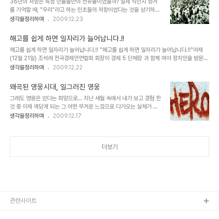
36년의 저항은 특정 인물들만의 전유물이었을까? 일제 식민지 항거
겠다고 한다면 진정으로 나는 그를 숭배할 겁니다. 그런데... 그 희생에
를 기억할 때, "우리"라고 하는 민초들의 저항이었다는 것을 상기하기
있어 스스로는 제외하고 타인만의 희생을 종용하고 강요하는 것이라
란 쉽지가 않습니다. ▲ 1919년 3월 1일을 기하여 일어난 거족적인
생각을정리하며
2009.12.23
고 한다면, 그것을 희생이라고 할 수 있을지 의문입니다. 강요되는 희
독립만세운동. 서울 덕수궁 앞에서의 시위. 출처 : Copyright © 한
생... 지금 진정으로 필요한 희생이란... 지체 높고 권위 있으신 분들과
국민족문화대백과 / 네이트(일부 편집 수정) 문득 그 이유가 무엇이었
이 땅의 9..
해고를 쉽게 하면 일자리가 늘어납니다.!!
을까를 생각해 보았는데, 그것은 그 저항에 대한 역사적 기술에 있어
해고를 쉽게 하면 일자리가 늘어납니다.!! "해고를 쉽게 하면 일자리가 늘어납니다.!!"어제
위정자들의 숨은 의도가 있었기 때문이 아닐까라는 답이 도출되었습
(12월 21일) 조석래 전국경제인연합회 회장이 경제 5 단체장 과 함께 여야 정치인을 방문하
니다. 우리는 프랑스 혁명을 기억하는데 있어 특정한 누구를 떠올리지
여 말했다는 발언 내용입니다. 정말로 그럴까요? 과연 해고를 쉽게 하면 일자리가 늘어날까
생각을정리하며
2009.12.22
않습니다. -물론 그들이 추앙하는 인물은 있을 지언정- 하지만 정작
요? 혹, 일은 개 돼지처럼 시켜 놓고 급여도 개 돼지 취급하시려는 건 아닌지... 물론 현재를
우리들의 36년이란 그 기나긴 처절한 저항의 역사에 있어서는 특정한
살아가는 대부분의 우리들은 스스로의 자화상에 대해 생각할 부분이 없지 않은 건 아닙니
인물들만이 있을 뿐입니다. 왜일..
왜곡된 영웅시대, 일그러진 영웅
다.-이 부분은 아래에서 잠시 언급하도록 하겠습니다.- 그러나 우리의 현실을 뒤돌아 볼 때
그래도 영웅은 있다는 희망으로... 지난 세월 속에서 내가 보고 경험 한
정말 이 말이 진정성이 담긴 말인지는 곱씹어 보게 됩니다. ▲ 우리나라의 재벌에 관한 서적
것 중 이제 깨닫게 되는 그 어떤 무거운 느낌으로 다가오는 실체가 있
언젠가 숨겨진 우리의 근대사에 대한 책을 본 적이 있습니다.일제의 침략이 끝난..
습니다. 그것은 특정한 누군가의 자취로 인하여 세상을 구한다는 등의
생각을정리하며
2009.12.17
신화같은 것이라 할 수 있는데, 마치 그것은 정말 보이지 않는 엄청난
힘이 작용하는 신화와도 같아서 세상을 포장하는 방송과 언론 -역사적
과거는 구전(口傳)과 책을 통하여- 을 동원하여 그 쉽지 않은 표현을
더보기
어렵지 않게 전파하였고 지금도 그러한 듯 보입니다. 누군가의 말처럼
"뛰어난 1인이 그렇지 못한 천명 또는 그 이상을 먹여살린다!" 라는 말
은 워낙 시각차가 크기 때문에 혹자의 경우 그 보는 관점에 따라서는
그렇게 단정지을 수도 있겠지만, 도대체 그런 무시무시한 말이 어떻게
그대로의 진실이 되어..
관련사이트